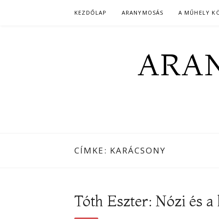
Skip
KEZDŐLAP
ARANYMOSÁS
A MŰHELY K
to
content
ARAN
CÍMKE:
KARÁCSONY
Tóth Eszter: Nózi és a