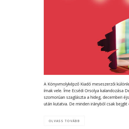
A Könyvmolyképző Kiadó meseszerzői különleg
írnak vele. Íme Ecsédi Orsolya kalandozása
szomorúan szaglászta a hideg, decemberi éjsz
után kutatva. De minden irányból csak bejglit
OLVASS TOVÁBB