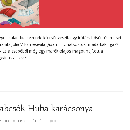
es kalandba kezdtek: kölcsönveszik egy írótárs hősét, és mesét
anits Júlia Villő mesevilágában – Unatkoztok, madárkák, igaz? –
! – És a zsebéből még egy marék olajos magot hajított a
gyinak a szíve…
 Habcsók Huba karácsonya
2. DECEMBER 26. HÉTFŐ
0