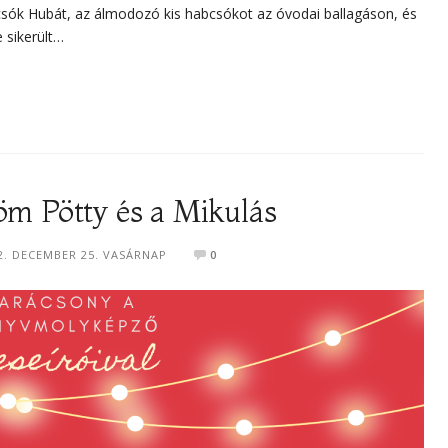
csók Hubát, az álmodozó kis habcsókot az óvodai ballagáson, és
e sikerült…
öm Pötty és a Mikulás
2. DECEMBER 25. VASÁRNAP
0