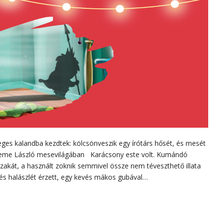
es kalandba kezdtek: kölcsönveszik egy írótárs hősét, és mesét
 Deme László mesevilágában Karácsony este volt. Kumándó
akát, a használt zoknik semmivel össze nem téveszthető illata
 és halászlét érzett, egy kevés mákos gubával…