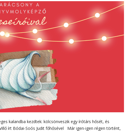
es kalandba kezdtek: kölcsönveszik egy írótárs hősét, és
 Villő írt Bódai-Soós Judit főhősével Már igen-igen régen történt,