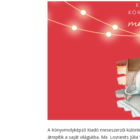
A Könyvmolyképző Kiadó meseszerzői különleg
átrepítik a saját világukba. Ma Lovranits Júlia