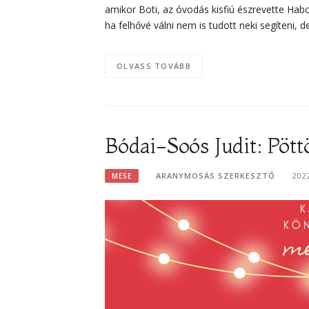
amikor Boti, az óvodás kisfiú észrevette Hab
ha felhővé válni nem is tudott neki segíteni, d
OLVASS TOVÁBB
Bódai-Soós Judit: Pött
ARANYMOSÁS SZERKESZTŐ
202
MESE