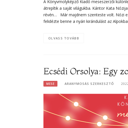
A Könyvmolyképző Kiadó meseszerzői különleg
átrepítik a saját világukba. Kántor Kata Nózij
révén… Már majdnem szenteste volt. Nózi ezt
felidézte benne a nyári kirándulást az Alpokba
OLVASS TOVÁBB
Ecsédi Orsolya: Egy z
ARANYMOSÁS SZERKESZTŐ
202
MESE