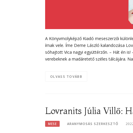
A Könyvmolyképző Kiadó meseszerzői különleg
írnak vele. Íme Deme László kalandozása Lovr
sóhajtott Vica nagyi együttérzőn. – Hát én is
verebeknek a madáretető széles tálcájára. Na
OLVASS TOVÁBB
Lovranits Júlia Villő:
ARANYMOSÁS SZERKESZTŐ
202
MESE