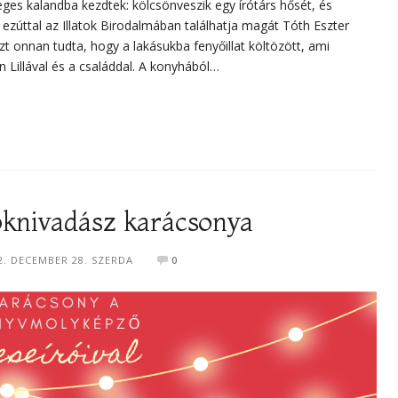
es kalandba kezdtek: kölcsönveszik egy írótárs hősét, és
a ezúttal az Illatok Birodalmában találhatja magát Tóth Eszter
 onnan tudta, hogy a lakásukba fenyőillat költözött, ami
n Lillával és a családdal. A konyhából…
oknivadász karácsonya
2. DECEMBER 28. SZERDA
0