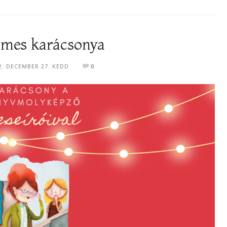
émes karácsonya
2. DECEMBER 27. KEDD
0