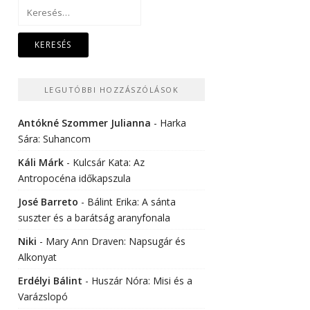
Keresés:
LEGUTÓBBI HOZZÁSZÓLÁSOK
Antókné Szommer Julianna
-
Harka
Sára: Suhancom
Káli Márk
-
Kulcsár Kata: Az
Antropocéna időkapszula
José Barreto
-
Bálint Erika: A sánta
suszter és a barátság aranyfonala
Niki
-
Mary Ann Draven: Napsugár és
Alkonyat
Erdélyi Bálint
-
Huszár Nóra: Misi és a
Varázslopó