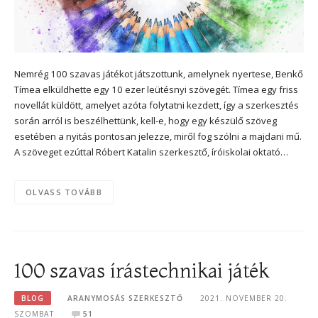
Nemrég 100 szavas játékot játszottunk, amelynek nyertese, Benkő
Tímea elküldhette egy 10 ezer leütésnyi szövegét. Tímea egy friss
novellát küldött, amelyet azóta folytatni kezdett, így a szerkesztés
során arról is beszélhettünk, kell-e, hogy egy készülő szöveg
esetében a nyitás pontosan jelezze, miről fog szólni a majdani mű.
A szöveget ezúttal Róbert Katalin szerkesztő, íróiskolai oktató…
OLVASS TOVÁBB
100 szavas írástechnikai játék
BLOG
ARANYMOSÁS SZERKESZTŐ
2021. NOVEMBER 20.
SZOMBAT
51