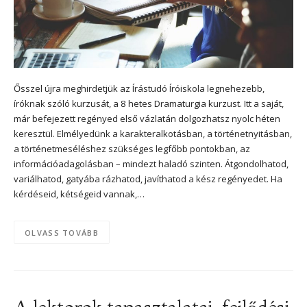
Ősszel újra meghirdetjük az Írástudó Íróiskola legnehezebb,
íróknak szóló kurzusát, a 8 hetes Dramaturgia kurzust. Itt a saját,
már befejezett regényed első vázlatán dolgozhatsz nyolc héten
keresztül. Elmélyedünk a karakteralkotásban, a történetnyitásban,
a történetmeséléshez szükséges legfőbb pontokban, az
információadagolásban – mindezt haladó szinten. Átgondolhatod,
variálhatod, gatyába rázhatod, javíthatod a kész regényedet. Ha
kérdéseid, kétségeid vannak,…
OLVASS TOVÁBB