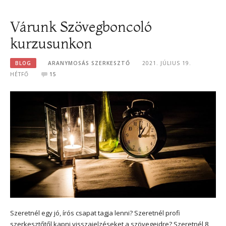
Várunk Szövegboncoló
kurzusunkon
BLOG
ARANYMOSÁS SZERKESZTŐ
2021. JÚLIUS 19.
HÉTFŐ
15
Szeretnél egy jó, írós csapat tagja lenni? Szeretnél profi
szerkesztőtől kapni visszajelzéseket a szövegeidre? Szeretnél 8