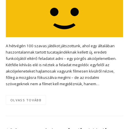
A hétvégén 100 szavas játékot játszottunk, ahol egy általában
haszontalannak tartott tucatajándéknak kellett új, eredeti
funkciójától eltérő feladatot adni – egy pörgős akciójelenetben.
Kétféle kihívás elé is néztek a feladat megoldói: egyfelől az
akciójeleneteket hajlamosak vagyunk filmesen kívülről nézve,
főleg a mozgásra fókuszálva megírni – de az irodalmi
szövegeknek nem a filmet kell megidézniük, hanem…
OLVASS TOVÁBB