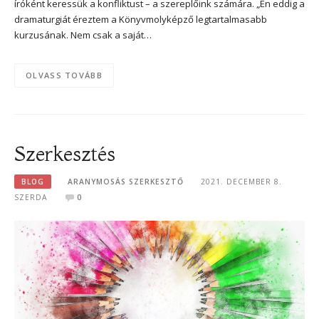
íróként keressük a konfliktust – a szereplőink számára. „Én eddig a
dramaturgiát éreztem a Könyvmolyképző legtartalmasabb
kurzusának. Nem csak a saját…
OLVASS TOVÁBB
Szerkesztés
BLOG
ARANYMOSÁS SZERKESZTŐ
2021. DECEMBER 8.
SZERDA
0