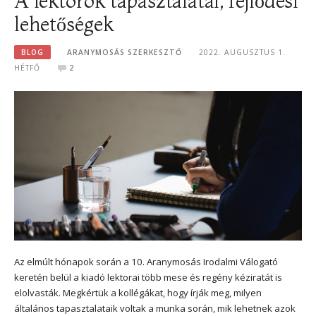
A lektorok tapasztalatai, fejlődési
lehetőségek
BLOG
ARANYMOSÁS SZERKESZTŐ
2022. AUGUSZTUS 1.
HÉTFŐ
2
Az elmúlt hónapok során a 10. Aranymosás Irodalmi Válogató
keretén belül a kiadó lektorai több mese és regény kéziratát is
elolvasták. Megkértük a kollégákat, hogy írják meg, milyen
általános tapasztalataik voltak a munka során, mik lehetnek azok