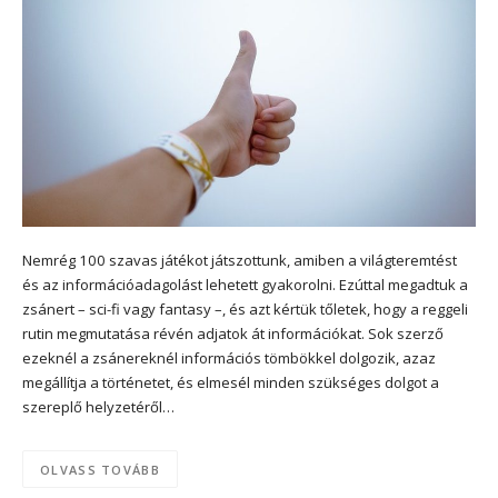
Nemrég 100 szavas játékot játszottunk, amiben a világteremtést
és az információadagolást lehetett gyakorolni. Ezúttal megadtuk a
zsánert – sci-fi vagy fantasy –, és azt kértük tőletek, hogy a reggeli
rutin megmutatása révén adjatok át információkat. Sok szerző
ezeknél a zsánereknél információs tömbökkel dolgozik, azaz
megállítja a történetet, és elmesél minden szükséges dolgot a
szereplő helyzetéről…
OLVASS TOVÁBB