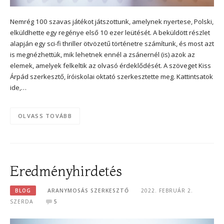
Nemrég 100 szavas játékot játszottunk, amelynek nyertese, Polski,
elküldhette egy regénye első 10 ezer leütését. A beküldött részlet
alapján egy sci-fi thriller ötvözetű történetre számítunk, és most azt
is megnézhettük, mik lehetnek ennél a zsánernél (is) azok az
elemek, amelyek felkeltik az olvasó érdeklődését. A szöveget Kiss
Árpád szerkesztő, íróiskolai oktató szerkesztette meg. Kattintsatok
ide,…
OLVASS TOVÁBB
Eredményhirdetés
BLOG
ARANYMOSÁS SZERKESZTŐ
2022. FEBRUÁR 2.
SZERDA
5