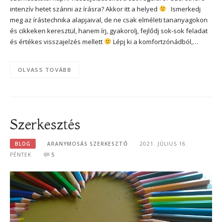
intenzív hetet szánni az írásra? Akkor itt a helyed
Ismerkedj
meg az írástechnika alapjaival, de ne csak elméleti tananyagokon
és cikkeken keresztül, hanem írj, gyakorolj, fejlődj sok-sok feladat
és értékes visszajelzés mellett
Lépj ki a komfortzónádból,…
OLVASS TOVÁBB
Szerkesztés
BLOG
ARANYMOSÁS SZERKESZTŐ
2021. JÚLIUS 16.
PÉNTEK
5