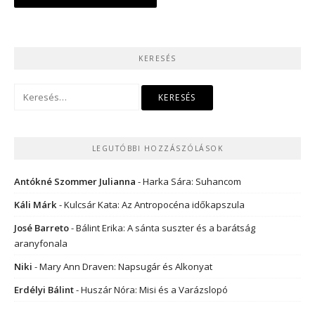
navigáció
KERESÉS
Keresés:
LEGUTÓBBI HOZZÁSZÓLÁSOK
Antókné Szommer Julianna
-
Harka Sára: Suhancom
Káli Márk
-
Kulcsár Kata: Az Antropocéna időkapszula
José Barreto
-
Bálint Erika: A sánta suszter és a barátság
aranyfonala
Niki
-
Mary Ann Draven: Napsugár és Alkonyat
Erdélyi Bálint
-
Huszár Nóra: Misi és a Varázslopó