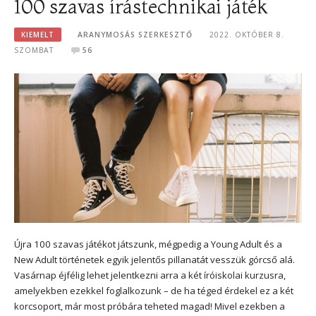
100 szavas írástechnikai játék
KIEMELT
ARANYMOSÁS SZERKESZTŐ
2022. OKTÓBER 8.
SZOMBAT
56
Újra 100 szavas játékot játszunk, mégpedig a Young Adult és a
New Adult történetek egyik jelentős pillanatát vesszük górcső alá.
Vasárnap éjfélig lehet jelentkezni arra a két íróiskolai kurzusra,
amelyekben ezekkel foglalkozunk – de ha téged érdekel ez a két
korcsoport, már most próbára teheted magad! Mivel ezekben a