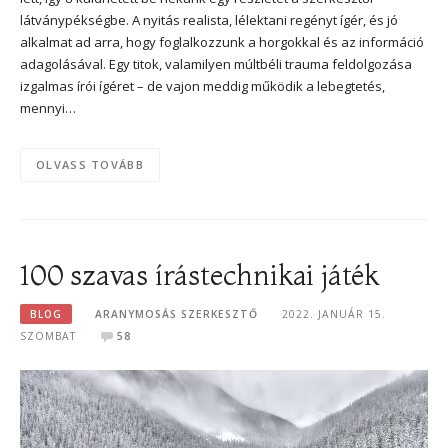
látványpékségbe. A nyitás realista, lélektani regényt ígér, és jó
alkalmat ad arra, hogy foglalkozzunk a horgokkal és az információ
adagolásával. Egy titok, valamilyen múltbéli trauma feldolgozása
izgalmas írói ígéret – de vajon meddig működik a lebegtetés,
mennyi…
OLVASS TOVÁBB
100 szavas írástechnikai játék
BLOG
ARANYMOSÁS SZERKESZTŐ
2022. JANUÁR 15.
SZOMBAT
58