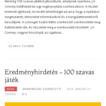
Nemrég 100 szavas játékot játszottunk, amelynek nyertese, J.V.
Conney küldhetett be egy regénynyitást szerkesztésre. A részlet
kriminek ígérkezik, és kiváló lehetőséget ad arra, hogy a nyitáskor
megmutatott, elmondott információkról és a hangulatteremtésről
beszéljünk. A szöveget Szabó Ildikó szerkesztő szerkesztette meg
Kattintsatok ide, és nézzétek meg a szerkesztett részletet! J.V.
Conney, nagyon köszönjük az izgalmas…
OLVASS TOVÁBB
Eredményhirdetés – 100 szavas
játék
BLOG
ARANYMOSÁS SZERKESZTŐ
2023. JANUÁR 25.
SZERDA
5