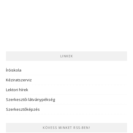
LINKEK
Íróiskola
Kéziratszerviz
Lektori hírek
Szerkesztői látványpékség
Szerkesztőképzés
KÖVESS MINKET RSS-BEN!