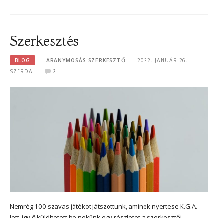
Szerkesztés
BLOG
ARANYMOSÁS SZERKESZTŐ
2022. JANUÁR 26.
SZERDA
2
Nemrég 100 szavas játékot játszottunk, aminek nyertese K.G.A.
lett, így ő küldhetett be nekünk egy részletet a szerkesztői