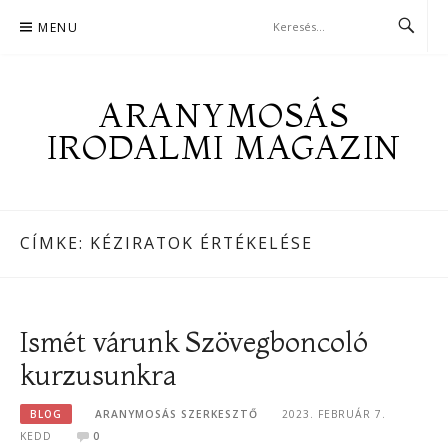
Skip
MENU
to
content
ARANYMOSÁS
IRODALMI MAGAZIN
CÍMKE:
KÉZIRATOK ÉRTÉKELÉSE
Ismét várunk Szövegboncoló
kurzusunkra
BLOG
ARANYMOSÁS SZERKESZTŐ
2023. FEBRUÁR 7.
KEDD
0