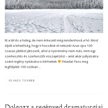
Itt a tél és a hideg, de nem érkezett még mindenhová a hó. Most
eljött a lehetőség, hogy ti hozzátok el nekünk! Azaz újra 100
szavas játékot játszunk, ahol a nyeremény nem más, mint egy
szerkesztés és szerkesztői visszajelzést – amit akár pályázatra
szánt regény nyitására is kérhettek
Feladat: Fess meg
legföljebb 100 szóban…
OLVASS TOVÁBB
Dolgozz a regényed dramaturgiai