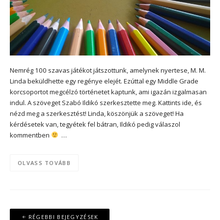
Nemrég 100 szavas játékot játszottunk, amelynek nyertese, M. M.
Linda beküldhette egy regénye elejét. Ezúttal egy Middle Grade
korcsoportot megcélzó történetet kaptunk, ami igazán izgalmasan
indul. A szöveget Szabó Ildikó szerkesztette meg. Kattints ide, és
nézd meg a szerkesztést! Linda, köszönjük a szöveget! Ha
kérdésetek van, tegyétek fel bátran, Ildikó pedig válaszol
kommentben
…
OLVASS TOVÁBB
Bejegyzés
RÉGEBBI BEJEGYZÉSEK