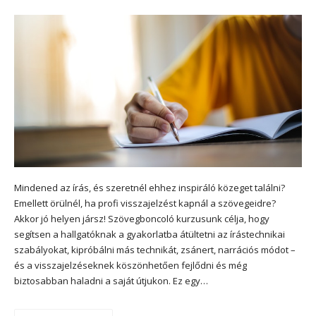
Mindened az írás, és szeretnél ehhez inspiráló közeget találni?
Emellett örülnél, ha profi visszajelzést kapnál a szövegeidre?
Akkor jó helyen jársz! Szövegboncoló kurzusunk célja, hogy
segítsen a hallgatóknak a gyakorlatba átültetni az írástechnikai
szabályokat, kipróbálni más technikát, zsánert, narrációs módot –
és a visszajelzéseknek köszönhetően fejlődni és még
biztosabban haladni a saját útjukon. Ez egy…