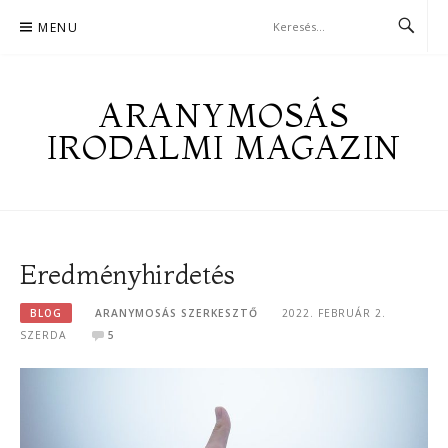
Skip
MENU
to
content
ARANYMOSÁS
IRODALMI MAGAZIN
Eredményhirdetés
BLOG
ARANYMOSÁS SZERKESZTŐ
2022. FEBRUÁR 2.
SZERDA
5