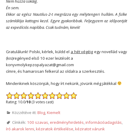
Nem húzza sokáig.
Én sem.
Ekkor az egész Nautilus-2-t megrázza egy mélytengeri hullám. A fülke
számlálója kattogni kezd. Egyre gyakoribbak. Feljegyzem az időpontját
az expedíciós naplóba. Csak tudnám, kinek!
Gratulálunk! Polski, kérlek, küldd el
a hét végéig
egy novellád vagy
(kis)regényed első 10 ezer leütését a
konyvmolykepzopalyazat@gmail.com
címre, és hamarosan felkerül az oldalra a szerkesztés.
Mindenkinek köszönjük, hogy írt nekünk, jövünk még játékkal
Rating: 10.0/
10
(3 votes cast)
Közzétéve itt:
Blog
,
Kiemelt
Címkék:
100 szavas
,
eredményhirdetés
,
információadagolás
,
író akarok lenni
,
kéziratok értékelése
,
kéziratot várunk