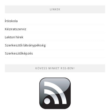
LINKEK
Íróiskola
Kéziratszerviz
Lektori hírek
Szerkesztői látványpékség
Szerkesztőképzés
KÖVESS MINKET RSS-BEN!