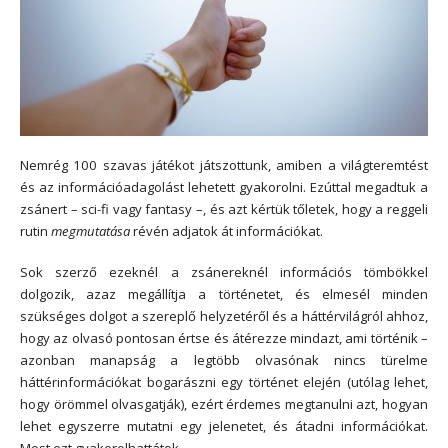
Nemrég 100 szavas játékot játszottunk, amiben a világteremtést
és az információadagolást lehetett gyakorolni. Ezúttal megadtuk a
zsánert – sci-fi vagy fantasy –, és azt kértük tőletek, hogy a reggeli
rutin
megmutatása
révén adjatok át információkat.
Sok szerző ezeknél a zsánereknél információs tömbökkel
dolgozik, azaz megállítja a történetet, és elmesél minden
szükséges dolgot a szereplő helyzetéről és a háttérvilágról ahhoz,
hogy az olvasó pontosan értse és átérezze mindazt, ami történik –
azonban manapság a legtöbb olvasónak nincs türelme
háttérinformációkat bogarászni egy történet elején (utólag lehet,
hogy örömmel olvasgatják), ezért érdemes megtanulni azt, hogyan
lehet egyszerre mutatni egy jelenetet, és átadni információkat.