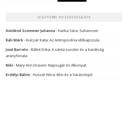
LEGUTÓBBI HOZZÁSZÓLÁSOK
Antókné Szommer Julianna
-
Harka Sára: Suhancom
Káli Márk
-
Kulcsár Kata: Az Antropocéna időkapszula
José Barreto
-
Bálint Erika: A sánta suszter és a barátság
aranyfonala
Niki
-
Mary Ann Draven: Napsugár és Alkonyat
Erdélyi Bálint
-
Huszár Nóra: Misi és a Varázslopó