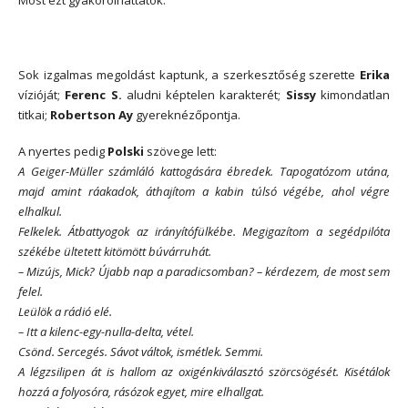
Most ezt gyakorolhattátok.
Sok izgalmas megoldást kaptunk, a szerkesztőség szerette
Erika
vízióját;
Ferenc S.
aludni képtelen karakterét;
Sissy
kimondatlan
titkai;
Robertson Ay
gyereknézőpontja.
A nyertes pedig
Polski
szövege lett:
A Geiger-Müller számláló kattogására ébredek. Tapogatózom utána,
majd amint ráakadok, áthajítom a kabin túlsó végébe, ahol végre
elhalkul.
Felkelek. Átbattyogok az irányítófülkébe. Megigazítom a segédpilóta
székébe ültetett kitömött búvárruhát.
– Mizújs, Mick? Újabb nap a paradicsomban? – kérdezem, de most sem
felel.
Leülök a rádió elé.
– Itt a kilenc-egy-nulla-delta, vétel.
Csönd. Sercegés. Sávot váltok, ismétlek. Semmi.
A légzsilipen át is hallom az oxigénkiválasztó szörcsögését. Kisétálok
hozzá a folyosóra, rásózok egyet, mire elhallgat.