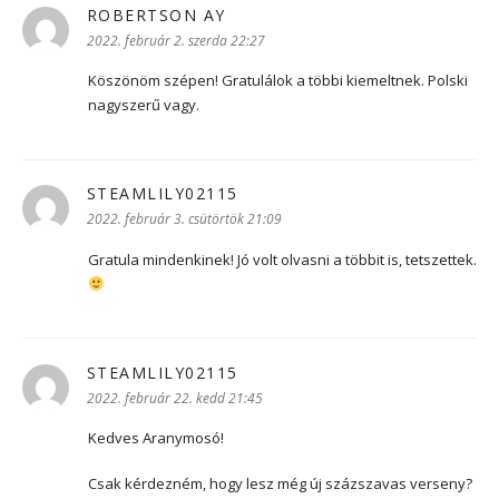
ROBERTSON AY
szerint:
2022. február 2. szerda 22:27
Köszönöm szépen! Gratulálok a többi kiemeltnek. Polski
nagyszerű vagy.
STEAMLILY02115
szerint:
2022. február 3. csütörtök 21:09
Gratula mindenkinek! Jó volt olvasni a többit is, tetszettek.
STEAMLILY02115
szerint:
2022. február 22. kedd 21:45
Kedves Aranymosó!
Csak kérdezném, hogy lesz még új százszavas verseny?