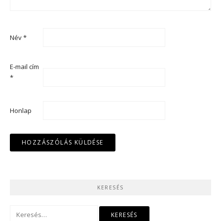
Név
*
E-mail cím
*
Honlap
KERESÉS
Keresés: