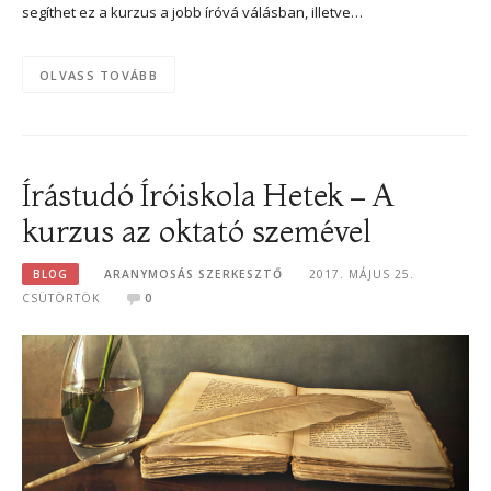
segíthet ez a kurzus a jobb íróvá válásban, illetve…
OLVASS TOVÁBB
Írástudó Íróiskola Hetek – A
kurzus az oktató szemével
BLOG
ARANYMOSÁS SZERKESZTŐ
2017. MÁJUS 25.
CSÜTÖRTÖK
0