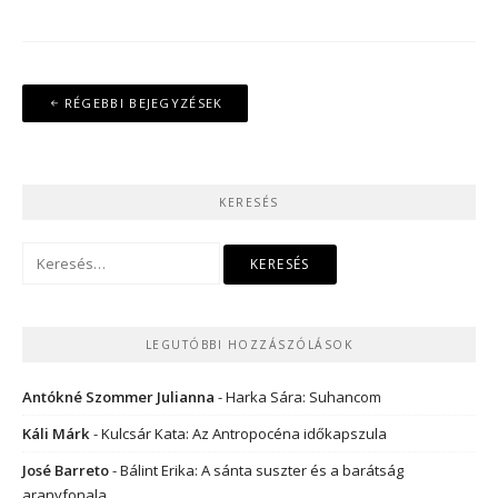
Bejegyzés
RÉGEBBI BEJEGYZÉSEK
navigáció
KERESÉS
Keresés:
LEGUTÓBBI HOZZÁSZÓLÁSOK
Antókné Szommer Julianna
-
Harka Sára: Suhancom
Káli Márk
-
Kulcsár Kata: Az Antropocéna időkapszula
José Barreto
-
Bálint Erika: A sánta suszter és a barátság
aranyfonala