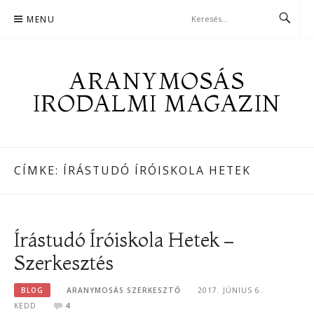
Skip
MENU
to
content
ARANYMOSÁS
IRODALMI MAGAZIN
CÍMKE:
ÍRÁSTUDÓ ÍRÓISKOLA HETEK
Írástudó Íróiskola Hetek –
Szerkesztés
BLOG
ARANYMOSÁS SZERKESZTŐ
2017. JÚNIUS 6.
KEDD
4