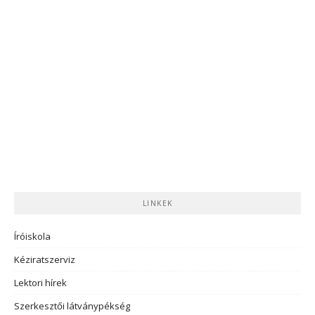
LINKEK
Íróiskola
Kéziratszerviz
Lektori hírek
Szerkesztői látványpékség