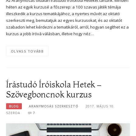
Az Aranymosás oldalán Írástudó Íróiskola Heteket tartunk. Minden
héten az egyik kurzusé a főszerep: a 100 szavas játék témája
illeszkedik a kurzus tematikájához, a nyertes művét az oktató
szerkeszti meg, bemutatjuk az egyes kurzusokat, és az oktatót
szabadon lehet kérdezni a tematikáról, arról, hogyan segíthet ez a
kurzus a jobb íróvá válásban, illetve hogy néz…
OLVASS TOVÁBB
Írástudó Íróiskola Hetek –
Szövegboncnok kurzus
BLOG
ARANYMOSÁS SZERKESZTŐ
2017. MÁJUS 10.
SZERDA
7