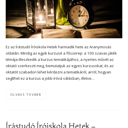
Ez az Írástudó Íróiskola Hetek harmadik hete az Aranymosás
oldalán. Mindig az egyik kurzusé a főszerep: a 100 szavas játék
témája illeszkedik a kurzus tematikájához, a nyertes művét az
oktató szerkeszti meg, bemutatjuk az egyes kurzusokat, és az
oktatót szabadon lehet kérdezni a tematikáról, arról, hogyan
segíthet ez a kurzus a jobb íróvá válásban, illetve…
OLVASS TOVÁBB
Írástudó Íróiskola Hetek –