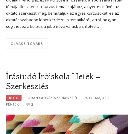
oldalán. Mindig az egyik kurzusé a főszerep: a 100 szavas játék
témája illeszkedik a kurzus tematikájához, a nyertes művét az
oktató szerkeszti meg, bemutatjuk az egyes kurzusokat, és az
oktatót szabadon lehet kérdezni a tematikáról, arról, hogyan
segíthet ez a kurzus a jobb íróvá válásban, illetve…
OLVASS TOVÁBB
Írástudó Íróiskola Hetek –
Szerkesztés
BLOG
ARANYMOSÁS SZERKESZTŐ
2017. MÁJUS 19.
PÉNTEK
2