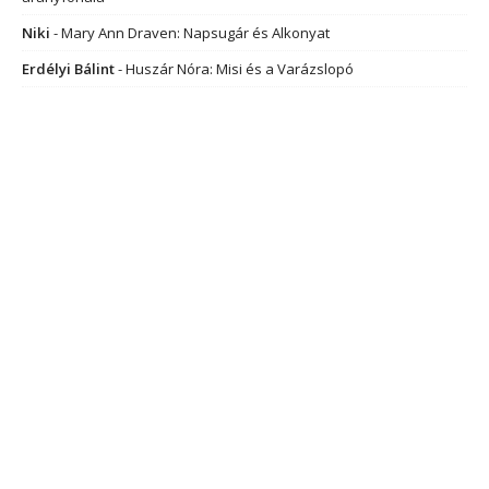
Niki
-
Mary Ann Draven: Napsugár és Alkonyat
Erdélyi Bálint
-
Huszár Nóra: Misi és a Varázslopó