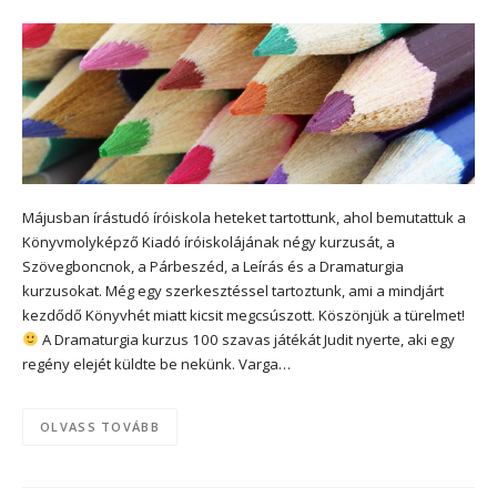
Májusban írástudó íróiskola heteket tartottunk, ahol bemutattuk a
Könyvmolyképző Kiadó íróiskolájának négy kurzusát, a
Szövegboncnok, a Párbeszéd, a Leírás és a Dramaturgia
kurzusokat. Még egy szerkesztéssel tartoztunk, ami a mindjárt
kezdődő Könyvhét miatt kicsit megcsúszott. Köszönjük a türelmet!
A Dramaturgia kurzus 100 szavas játékát Judit nyerte, aki egy
regény elejét küldte be nekünk. Varga…
OLVASS TOVÁBB