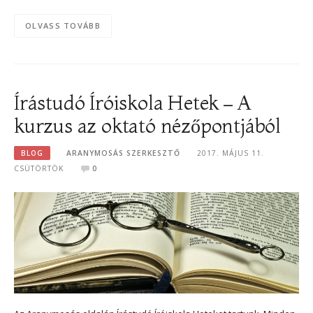
OLVASS TOVÁBB
Írástudó Íróiskola Hetek – A
kurzus az oktató nézőpontjából
BLOG
ARANYMOSÁS SZERKESZTŐ
2017. MÁJUS 11.
CSÜTÖRTÖK
0