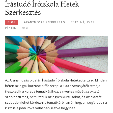
Írástudó Íróiskola Hetek –
Szerkesztés
BLOG
ARANYMOSÁS SZERKESZTŐ
2017. MÁJUS 12.
PÉNTEK
3
Az Aranymosás oldalán Írástudó Íróiskola Heteket tartunk. Minden
héten az egyik kurzusé a főszerep: a 100 szavas játék témája
illeszkedik a kurzus tematikájához, a nyertes művét az oktató
szerkeszti meg, bemutatjuk az egyes kurzusokat, és az oktatót
szabadon lehet kérdezni a tematikáról, arról, hogyan segíthet ez a
kurzus a jobb íróvá válásban, illetve hogy néz…