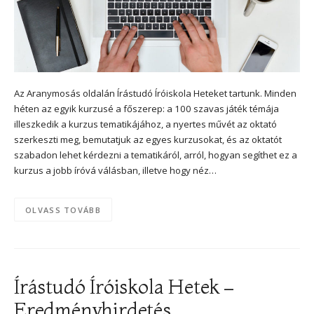
Az Aranymosás oldalán Írástudó Íróiskola Heteket tartunk. Minden
héten az egyik kurzusé a főszerep: a 100 szavas játék témája
illeszkedik a kurzus tematikájához, a nyertes művét az oktató
szerkeszti meg, bemutatjuk az egyes kurzusokat, és az oktatót
szabadon lehet kérdezni a tematikáról, arról, hogyan segíthet ez a
kurzus a jobb íróvá válásban, illetve hogy néz…
OLVASS TOVÁBB
Írástudó Íróiskola Hetek –
Eredményhirdetés