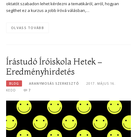
oktatót szabadon lehet kérdezni a tematikáról, arról, hogyan
segíthet ez a kurzus a jobb íróvá válásban,…
OLVASS TOVÁBB
Írástudó Íróiskola Hetek –
Eredményhirdetés
BLOG
ARANYMOSÁS SZERKESZTŐ
2017. MÁJUS 16.
KEDD
7