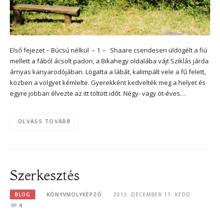
Első fejezet – Búcsú nélkül – 1 – Shaare csendesen üldögélt a fiú
mellett a fából ácsolt padon, a Bikahegy oldalába vájt Sziklás járda
árnyas kanyarodójában. Lógatta a lábát, kalimpált vele a fű felett,
közben a völgyet kémlelte. Gyerekként kedvelték meg a helyet és
egyre jobban élvezte az itt töltött időt. Négy- vagy öt-éves…
OLVASS TOVÁBB
Szerkesztés
BLOG
KÖNYVMOLYKÉPZŐ
2012. DECEMBER 11. KEDD
4