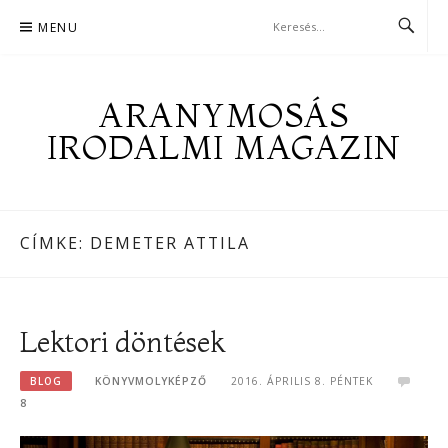
Skip
MENU
to
content
ARANYMOSÁS
IRODALMI MAGAZIN
CÍMKE:
DEMETER ATTILA
Lektori döntések
BLOG
KÖNYVMOLYKÉPZŐ
2016. ÁPRILIS 8. PÉNTEK
8