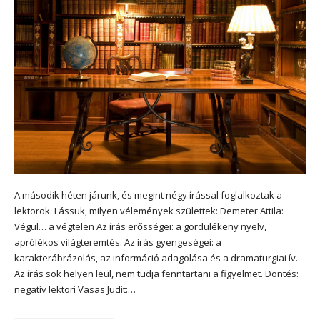
A második héten járunk, és megint négy írással foglalkoztak a
lektorok. Lássuk, milyen vélemények születtek: Demeter Attila:
Végül… a végtelen Az írás erősségei: a gördülékeny nyelv,
aprólékos világteremtés. Az írás gyengeségei: a
karakterábrázolás, az információ adagolása és a dramaturgiai ív.
Az írás sok helyen leül, nem tudja fenntartani a figyelmet. Döntés:
negatív lektori Vasas Judit:…