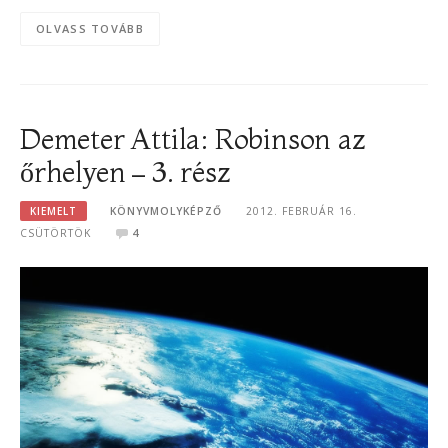
OLVASS TOVÁBB
Demeter Attila: Robinson az
őrhelyen – 3. rész
KIEMELT
KÖNYVMOLYKÉPZŐ
2012. FEBRUÁR 16.
CSÜTÖRTÖK
4