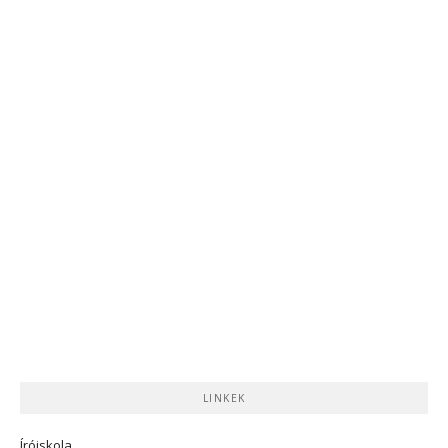
LINKEK
Íróiskola