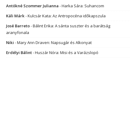
Antókné Szommer Julianna
-
Harka Sára: Suhancom
Káli Márk
-
Kulcsár Kata: Az Antropocéna időkapszula
José Barreto
-
Bálint Erika: A sánta suszter és a barátság
aranyfonala
Niki
-
Mary Ann Draven: Napsugár és Alkonyat
Erdélyi Bálint
-
Huszár Nóra: Misi és a Varázslopó