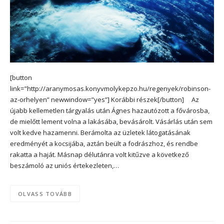
[button
link=”http://aranymosas.konyvmolykepzo.hu/regenyek/robinson-
az-orhelyen” newwindow=”yes”] Korábbi részek[/button] Az
újabb kellemetlen tárgyalás után Ágnes hazautózott a fővárosba,
de mielőtt lement volna a lakásába, bevásárolt. Vásárlás után sem
volt kedve hazamenni. Berámolta az üzletek látogatásának
eredményét a kocsijába, aztán beült a fodrászhoz, és rendbe
rakatta a haját. Másnap délutánra volt kitűzve a következő
beszámoló az uniós értekezleten,…
OLVASS TOVÁBB