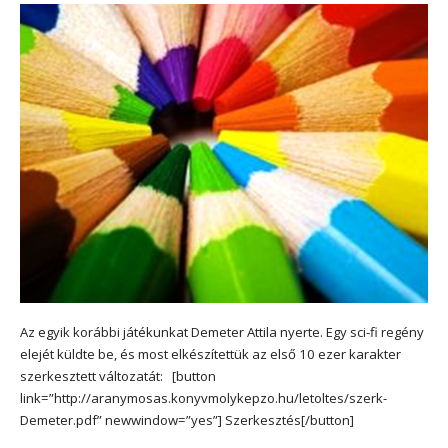
Az egyik korábbi játékunkat Demeter Attila nyerte. Egy sci-fi regény
elejét küldte be, és most elkészítettük az első 10 ezer karakter
szerkesztett változatát: [button
link=”http://aranymosas.konyvmolykepzo.hu/letoltes/szerk-
Demeter.pdf” newwindow=”yes”] Szerkesztés[/button]