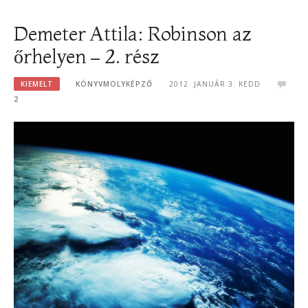
Demeter Attila: Robinson az
őrhelyen – 2. rész
KIEMELT
KÖNYVMOLYKÉPZŐ
2012. JANUÁR 3. KEDD
2