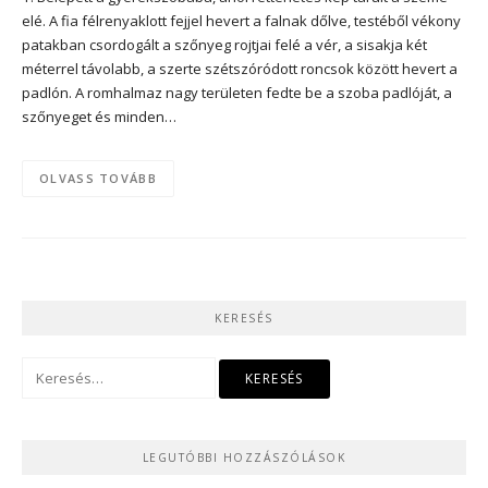
elé. A fia félrenyaklott fejjel hevert a falnak dőlve, testéből vékony
patakban csordogált a szőnyeg rojtjai felé a vér, a sisakja két
méterrel távolabb, a szerte szétszóródott roncsok között hevert a
padlón. A romhalmaz nagy területen fedte be a szoba padlóját, a
szőnyeget és minden…
OLVASS TOVÁBB
KERESÉS
Keresés:
LEGUTÓBBI HOZZÁSZÓLÁSOK