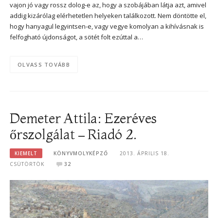
vajon jó vagy rossz dolog-e az, hogy a szobájában látja azt, amivel
addig kizárólag elérhetetlen helyeken találkozott. Nem döntötte el,
hogy hanyagul legyintsen-e, vagy vegye komolyan a kihívásnak is
felfogható újdonságot, a sötét folt ezúttal a…
OLVASS TOVÁBB
Demeter Attila: Ezeréves
őrszolgálat – Riadó 2.
KIEMELT
KÖNYVMOLYKÉPZŐ
2013. ÁPRILIS 18.
CSÜTÖRTÖK
32