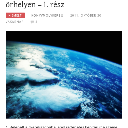
őrhelyen – 1. rész
KIEMELT
KÖNYVMOLYKÉPZŐ
2011. OKTÓBER 30.
VASÁRNAP
4
1. Belépett a gyerekszobába, ahol rettenetes kép tárult a szeme