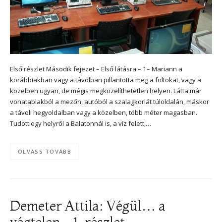
Első részlet Második fejezet – Első látásra – 1– Mariann a
korábbiakban vagy a távolban pillantotta meg a foltokat, vagy a
közelben ugyan, de mégis megközelíthetetlen helyen. Látta már
vonatablakból a mezőn, autóból a szalagkorlát túloldalán, máskor
a távoli hegyoldalban vagy a közelben, több méter magasban.
Tudott egy helyről a Balatonnál is, a víz felett,…
OLVASS TOVÁBB
Demeter Attila: Végül… a
végtelen – 1. részlet