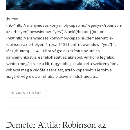
[button
link=”http://aranymosas.konyvmolykepzo.hu/regenyek/robinson-
az-orhelyen” newwindow=”yes”] Ajánló[/button] [button
link=”http://aranymosas.konyvmolykepzo.hu/demeter-attila-
robinson-az-orhelyen-1-resz-1401.html” newwindow=”yes”] 1.
rész[/button] – 4 – Tibor végre eligazította az utolsó
bányamunkást is, és feljöhetett az aknából. Amikor a legfelső
szinten megállt vele a lift, nagy sóhajjal rakta el a szekrényébe a
kobakot meg a védőfelszerelést, aztán köpenyét is ledobva
magáról végre utcai ruhába öltözve elindulhatott a…
OLVASS TOVÁBB
Demeter Attila: Robinson az