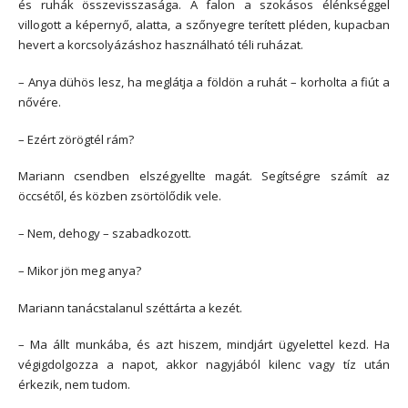
és ruhák összevisszasága. A falon a szokásos élénkséggel
villogott a képernyő, alatta, a szőnyegre terített pléden, kupacban
hevert a korcsolyázáshoz használható téli ruházat.
– Anya dühös lesz, ha meglátja a földön a ruhát – korholta a fiút a
nővére.
– Ezért zörögtél rám?
Mariann csendben elszégyellte magát. Segítségre számít az
öccsétől, és közben zsörtölődik vele.
– Nem, dehogy – szabadkozott.
– Mikor jön meg anya?
Mariann tanácstalanul széttárta a kezét.
– Ma állt munkába, és azt hiszem, mindjárt ügyelettel kezd. Ha
végigdolgozza a napot, akkor nagyjából kilenc vagy tíz után
érkezik, nem tudom.