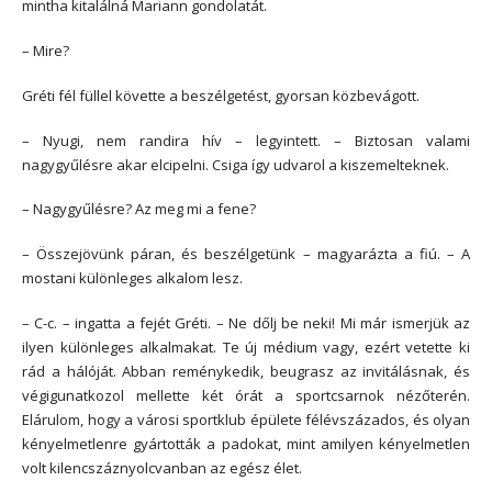
mintha kitalálná Mariann gondolatát.
– Mire?
Gréti fél füllel követte a beszélgetést, gyorsan közbevágott.
– Nyugi, nem randira hív – legyintett. – Biztosan valami
nagygyűlésre akar elcipelni. Csiga így udvarol a kiszemelteknek.
– Nagygyűlésre? Az meg mi a fene?
– Összejövünk páran, és beszélgetünk – magyarázta a fiú. – A
mostani különleges alkalom lesz.
– C-c. – ingatta a fejét Gréti. – Ne dőlj be neki! Mi már ismerjük az
ilyen különleges alkalmakat. Te új médium vagy, ezért vetette ki
rád a hálóját. Abban reménykedik, beugrasz az invitálásnak, és
végigunatkozol mellette két órát a sportcsarnok nézőterén.
Elárulom, hogy a városi sportklub épülete félévszázados, és olyan
kényelmetlenre gyártották a padokat, mint amilyen kényelmetlen
volt kilencszáznyolcvanban az egész élet.