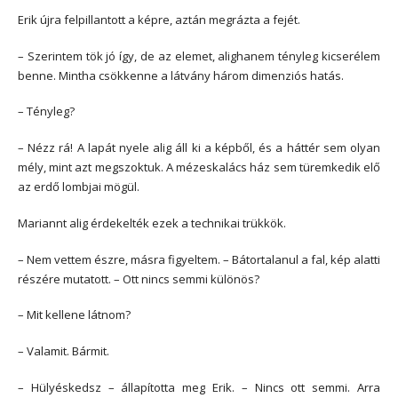
Erik újra felpillantott a képre, aztán megrázta a fejét.
– Szerintem tök jó így, de az elemet, alighanem tényleg kicserélem
benne. Mintha csökkenne a látvány három dimenziós hatás.
– Tényleg?
– Nézz rá! A lapát nyele alig áll ki a képből, és a háttér sem olyan
mély, mint azt megszoktuk. A mézeskalács ház sem türemkedik elő
az erdő lombjai mögül.
Mariannt alig érdekelték ezek a technikai trükkök.
– Nem vettem észre, másra figyeltem. – Bátortalanul a fal, kép alatti
részére mutatott. – Ott nincs semmi különös?
– Mit kellene látnom?
– Valamit. Bármit.
– Hülyéskedsz – állapította meg Erik. – Nincs ott semmi. Arra