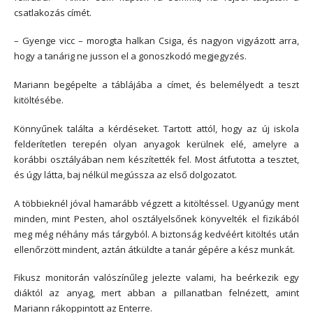
csatlakozás címét.
– Gyenge vicc – morogta halkan Csiga, és nagyon vigyázott arra,
hogy a tanárig ne jusson el a gonoszkodó megjegyzés.
Mariann begépelte a táblájába a címet, és belemélyedt a teszt
kitöltésébe.
Könnyűnek találta a kérdéseket. Tartott attól, hogy az új iskola
felderítetlen terepén olyan anyagok kerülnek elé, amelyre a
korábbi osztályában nem készítették fel. Most átfutotta a tesztet,
és úgy látta, baj nélkül megússza az első dolgozatot.
A többieknél jóval hamarább végzett a kitöltéssel. Ugyanúgy ment
minden, mint Pesten, ahol osztályelsőnek könyvelték el fizikából
meg még néhány más tárgyból. A biztonság kedvéért kitöltés után
ellenőrzött mindent, aztán átküldte a tanár gépére a kész munkát.
Fikusz monitorán valószínűleg jelezte valami, ha beérkezik egy
diáktól az anyag, mert abban a pillanatban felnézett, amint
Mariann rákoppintott az Enterre.