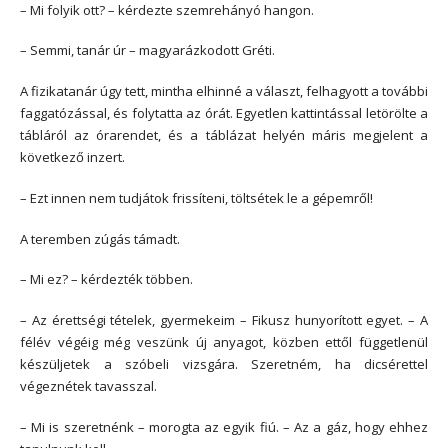
– Mi folyik ott? – kérdezte szemrehányó hangon.
– Semmi, tanár úr – magyarázkodott Gréti.
A fizikatanár úgy tett, mintha elhinné a választ, felhagyott a további
faggatózással, és folytatta az órát. Egyetlen kattintással letörölte a
tábláról az órarendet, és a táblázat helyén máris megjelent a
következő inzert.
– Ezt innen nem tudjátok frissíteni, töltsétek le a gépemről!
A teremben zúgás támadt.
– Mi ez? – kérdezték többen.
– Az érettségi tételek, gyermekeim – Fikusz hunyorított egyet. – A
félév végéig még veszünk új anyagot, közben ettől függetlenül
készüljetek a szóbeli vizsgára. Szeretném, ha dicsérettel
végeznétek tavasszal.
– Mi is szeretnénk – morogta az egyik fiú. – Az a gáz, hogy ehhez