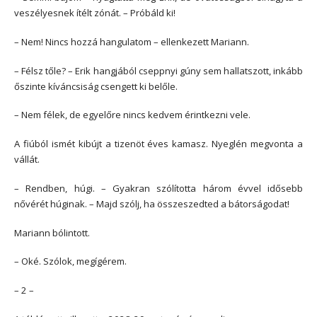
veszélyesnek ítélt zónát. – Próbáld ki!
– Nem! Nincs hozzá hangulatom – ellenkezett Mariann.
– Félsz tőle? – Erik hangjából cseppnyi gúny sem hallatszott, inkább
őszinte kíváncsiság csengett ki belőle.
– Nem félek, de egyelőre nincs kedvem érintkezni vele.
A fiúból ismét kibújt a tizenöt éves kamasz. Nyeglén megvonta a
vállát.
– Rendben, húgi. – Gyakran szólította három évvel idősebb
nővérét húginak. – Majd szólj, ha összeszedted a bátorságodat!
Mariann bólintott.
– Oké. Szólok, megígérem.
– 2 –