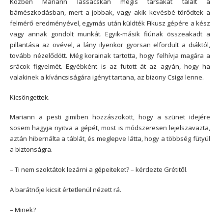
Közben Mariann lassacskán mégis társakat talált a
bámészkodásban, mert a jobbak, vagy akik kevésbé törődtek a
felmérő eredményével, egymás után küldték Fikusz gépére a kész
vagy annak gondolt munkát. Egyik-másik fiúnak összeakadt a
pillantása az övével, a lány ilyenkor gyorsan elfordult a diáktól,
tovább nézelődött. Még korainak tartotta, hogy felhívja magára a
srácok figyelmét. Egyébként is az futott át az agyán, hogy ha
valakinek a kíváncsiságára igényt tartana, az bizony Csiga lenne.
Kicsöngettek.
Mariann a pesti gimiben hozzászokott, hogy a szünet idejére
sosem hagyja nyitva a gépét, most is módszeresen lejelszavazta,
aztán hibernálta a táblát, és meglepve látta, hogy a többség fütyül
a biztonságra.
– Ti nem szoktátok lezárni a gépeiteket? – kérdezte Grétitől.
A barátnője kicsit értetlenül nézett rá.
– Minek?