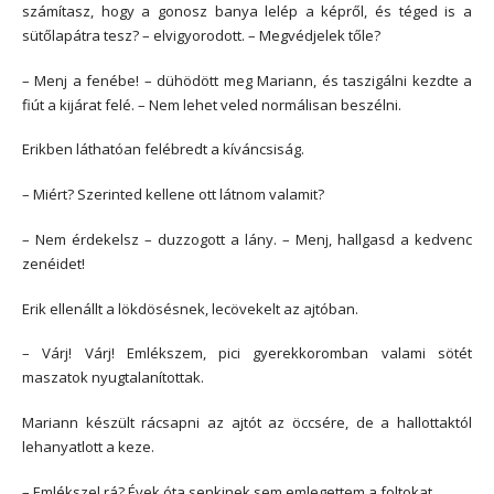
számítasz, hogy a gonosz banya lelép a képről, és téged is a
sütőlapátra tesz? – elvigyorodott. – Megvédjelek tőle?
– Menj a fenébe! – dühödött meg Mariann, és taszigálni kezdte a
fiút a kijárat felé. – Nem lehet veled normálisan beszélni.
Erikben láthatóan felébredt a kíváncsiság.
– Miért? Szerinted kellene ott látnom valamit?
– Nem érdekelsz – duzzogott a lány. – Menj, hallgasd a kedvenc
zenéidet!
Erik ellenállt a lökdösésnek, lecövekelt az ajtóban.
– Várj! Várj! Emlékszem, pici gyerekkoromban valami sötét
maszatok nyugtalanítottak.
Mariann készült rácsapni az ajtót az öccsére, de a hallottaktól
lehanyatlott a keze.
– Emlékszel rá? Évek óta senkinek sem emlegettem a foltokat.