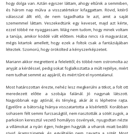
hogy dolga van. Aztán egyszer láttam, ahogy eltűnik a semmiben,
és három nap múlva a visszatértekor kifaggattam. Rövid, kitérő
válasszal állt elő, de nem tagadhatta le azt, amit a saját
szememmel láttam. Veszekedtünk egy keveset, majd azt kérte,
ezzel többé ne nyaggassam. Máig nem tudom, hogy minek voltam
a tanúja, amikor köddé vált előttem. Hiába nincs rá magyarázat,
mégis kitartok amellett, hogy ezek a foltok csak a fantáziájában
léteztek. Szomorú, hogy örökölted a kényszerképzeteit.
Mariann akkor megrettent a felelettől, és többé nem ostromolta az
anyját a kérdéssel, pedig sokat foglalkoztatta a múlt rejtélye, miért
nem tudhat semmit az apjáról, és miért tűnt el nyomtalanul.
Most határozottan érezte, nehéz lesz megkerülni a titkot, a folt ott
meredezett előtte a szobája falánál. Jó nagynak látszott.
Nagyobbnak egy ajtónál, és tényleg, akár át is léphetne rajta.
Egyelőre a bátorság hiánya visszatartotta a kísérlettől. Korábban
sohasem félt semmi furcsaságtól, nem riasztották a sötét zugok, a
parkokon keresztül vezető homályos ösvények, nyugodtan nézte
a villámokat a nyári égen, hidegen hagyták a viharok miatt beálló
rövid áramszünetek, és egyáltalán nem zavarta a sötét. Most