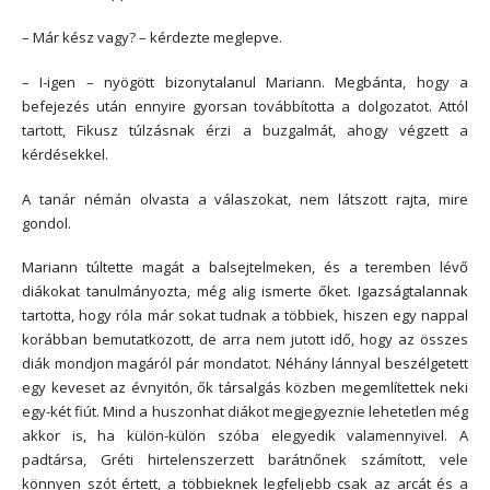
– Már kész vagy? – kérdezte meglepve.
– I-igen – nyögött bizonytalanul Mariann. Megbánta, hogy a
befejezés után ennyire gyorsan továbbította a dolgozatot. Attól
tartott, Fikusz túlzásnak érzi a buzgalmát, ahogy végzett a
kérdésekkel.
A tanár némán olvasta a válaszokat, nem látszott rajta, mire
gondol.
Mariann túltette magát a balsejtelmeken, és a teremben lévő
diákokat tanulmányozta, még alig ismerte őket. Igazságtalannak
tartotta, hogy róla már sokat tudnak a többiek, hiszen egy nappal
korábban bemutatkozott, de arra nem jutott idő, hogy az összes
diák mondjon magáról pár mondatot. Néhány lánnyal beszélgetett
egy keveset az évnyitón, ők társalgás közben megemlítettek neki
egy-két fiút. Mind a huszonhat diákot megjegyeznie lehetetlen még
akkor is, ha külön-külön szóba elegyedik valamennyivel. A
padtársa, Gréti hirtelenszerzett barátnőnek számított, vele
könnyen szót értett, a többieknek legfeljebb csak az arcát és a