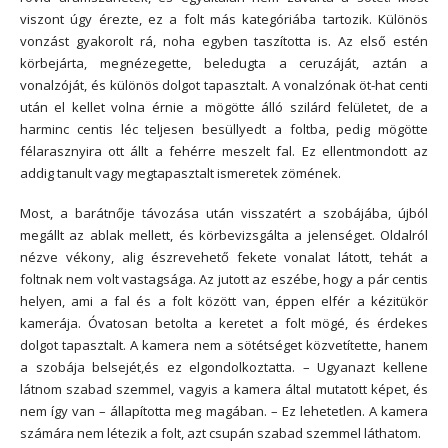
viszont úgy érezte, ez a folt más kategóriába tartozik. Különös
vonzást gyakorolt rá, noha egyben taszította is. Az első estén
körbejárta, megnézegette, beledugta a ceruzáját, aztán a
vonalzóját, és különös dolgot tapasztalt. A vonalzónak öt-hat centi
után el kellet volna érnie a mögötte álló szilárd felületet, de a
harminc centis léc teljesen besüllyedt a foltba, pedig mögötte
félarasznyira ott állt a fehérre meszelt fal. Ez ellentmondott az
addig tanult vagy megtapasztalt ismeretek zömének.
Most, a barátnője távozása után visszatért a szobájába, újból
megállt az ablak mellett, és körbevizsgálta a jelenséget. Oldalról
nézve vékony, alig észrevehető fekete vonalat látott, tehát a
foltnak nem volt vastagsága. Az jutott az eszébe, hogy a pár centis
helyen, ami a fal és a folt között van, éppen elfér a kézitükör
kamerája. Óvatosan betolta a keretet a folt mögé, és érdekes
dolgot tapasztalt. A kamera nem a sötétséget közvetítette, hanem
a szobája belsejét,és ez elgondolkoztatta. – Ugyanazt kellene
látnom szabad szemmel, vagyis a kamera által mutatott képet, és
nem így van – állapította meg magában. – Ez lehetetlen. A kamera
számára nem létezik a folt, azt csupán szabad szemmel láthatom.