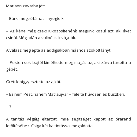
Mariann zavarba jött.
– Bárki megtréfálhat – nyögte ki.
– Az kéne még csak! Kiközösítenénk magunk közül azt, aki ilyet
csinál. Még talán a suliból is kivágnák.
A válasz meglepte az addigiakban máshoz szokott lányt.
– Pesten sok bajtól kímélhette meg magát az, aki zárva tartotta a
gépét.
Gréti lebiggyesztette az ajkát.
– Ez nem Pest, hanem Mátraújvár – felelte hűvösen és büszkén.
– 3 –
A tanítás végéig eltartott, mire segítséget kapott az órarend
letöltéséhez. Csiga két kattintással megoldotta.