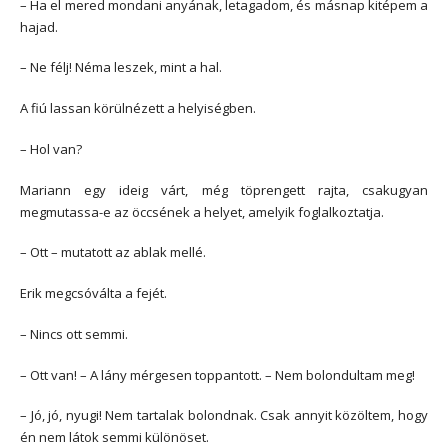
– Ha el mered mondani anyának, letagadom, és másnap kitépem a
hajad.
– Ne félj! Néma leszek, mint a hal.
A fiú lassan körülnézett a helyiségben.
– Hol van?
Mariann egy ideig várt, még töprengett rajta, csakugyan
megmutassa-e az öccsének a helyet, amelyik foglalkoztatja.
– Ott – mutatott az ablak mellé.
Erik megcsóválta a fejét.
– Nincs ott semmi.
– Ott van! – A lány mérgesen toppantott. – Nem bolondultam meg!
– Jó, jó, nyugi! Nem tartalak bolondnak. Csak annyit közöltem, hogy
én nem látok semmi különöset.