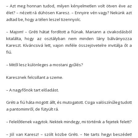
– Azt meg honnan tudod, milyen kényelmetlen volt ötven éve az
élet? – nézett rá dühösen Karesz. – Ennyire vén vagy? Nekünk azt
adtad be, hogy a télen leszel tizennyolc.
– Majom! – Gréti hátat fordított a fiúnak. Mariann a civakodásból
kitalálta, hogy az osztályban nem minden lány bálványozza
Kareszt. Kíváncsivá lett, vajon miféle összejövetelre invitálja őt a
fiú.
– Mitől lesz különleges a mostani gyűlés?
Karesznek felcsillant a szeme.
– A nagyfőnök tart előadást.
Gréti a fiú háta mögött állt, és mutogatott. Csiga valószínűleg tudott
a pantomimről, de fütyült rá.
– Felelőtlenek vagytok. Nektek mindegy, mi történik a fejetek felett?
– Jól van Karesz! – szólt közbe Gréti. – Ne tarts hegyi beszédet!