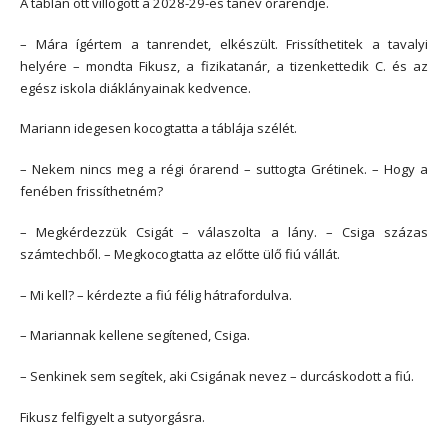
A táblán ott villogott a 2028-29-es tanév órarendje.
– Mára ígértem a tanrendet, elkészült. Frissíthetitek a tavalyi
helyére – mondta Fikusz, a fizikatanár, a tizenkettedik C. és az
egész iskola diáklányainak kedvence.
Mariann idegesen kocogtatta a táblája szélét.
– Nekem nincs meg a régi órarend – suttogta Grétinek. – Hogy a
fenében frissíthetném?
– Megkérdezzük Csigát – válaszolta a lány. – Csiga százas
számtechből. – Megkocogtatta az előtte ülő fiú vállát.
– Mi kell? – kérdezte a fiú félig hátrafordulva.
– Mariannak kellene segítened, Csiga.
– Senkinek sem segítek, aki Csigának nevez – durcáskodott a fiú.
Fikusz felfigyelt a sutyorgásra.