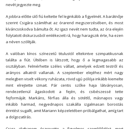
nevét jegyezte meg.
A jobbra előtte ülő fiú keltette fel leginkább a figyelmét. A barátnője
szerint Csigára számíthat az órarend megszerzésében, és most
kíváncsiskodva bámulta őt. Az igazi nevét nem tudta, az óra elején
folytatott diskurzusból emlékezett rá, hogy haragszik érte, ha ezen
a néven szólítják.
A valóban kínos színezetű titulustól eltekintve szimpatikusnak
találta a fiút. Ültében is látszott, hogy ő a legmagasabb az
osztályban. Felmérhette széles vállait, amelyek edzett testről és
arányos alkatról vallanak. A szeptember elejéhez mért nagy
melegben viselt vékony ruházata, rövid ujjú pólója inkább kiemelte
mint elrejtette izmait. Pár centis szőke haja látványosan,
rendezetlenül ágaskodott a fején, és csibészessé tette
fejformáját. Markáns, férfias álla és sötétlő, másnapos vagy
inkább harmad, negyednapos szakálla izgalmasan borostás
érintést sugallt, amit Mariann képzeletében próbálgathat, amíg tart
a dolgozatírás.
Csiga alighanem észrevette a figyelmes szemlélődést, mert