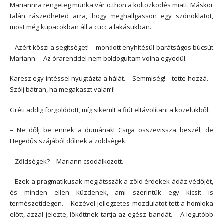
Mariannra rengeteg munka vár otthon a költözködés miatt. Máskor
talán rászedheted arra, hogy meghallgasson egy szónoklatot,
most még kupacokban áll a cucc a lakásukban.
– Azért köszi a segítséget! – mondott enyhítésül barátságos búcsút
Mariann. – Az órarenddel nem boldogultam volna egyedül.
Karesz egy intéssel nyugtázta a hálát. – Semmiség! – tette hozzá. –
Szólj bátran, ha megakaszt valami!
Gréti addig forgolódott, míg sikerült a fiút eltávolítani a közelükből.
– Ne dőlj be ennek a dumának! Csiga összevissza beszél, de
Hegedűs szájából dőlnek a zöldségek.
– Zöldségek? – Mariann csodálkozott.
– Ezek a pragmatikusak megjátsszák a zöld érdekek ádáz védőjét,
és minden ellen küzdenek, ami szerintük egy kicsit is
természetidegen. – Kezével jellegzetes mozdulatot tett a homloka
előtt, azzal jelezte, lököttnek tartja az egész bandát. – A legutóbb