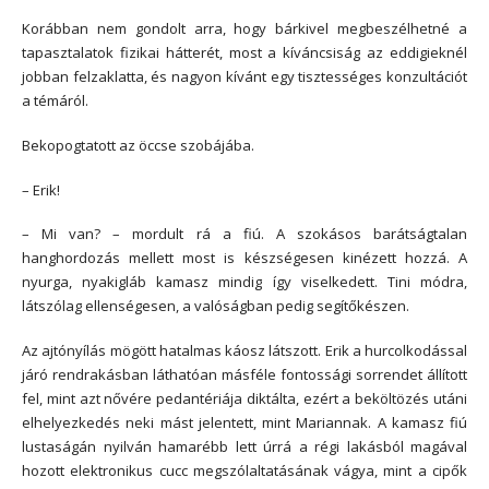
Korábban nem gondolt arra, hogy bárkivel megbeszélhetné a
tapasztalatok fizikai hátterét, most a kíváncsiság az eddigieknél
jobban felzaklatta, és nagyon kívánt egy tisztességes konzultációt
a témáról.
Bekopogtatott az öccse szobájába.
– Erik!
– Mi van? – mordult rá a fiú. A szokásos barátságtalan
hanghordozás mellett most is készségesen kinézett hozzá. A
nyurga, nyakigláb kamasz mindig így viselkedett. Tini módra,
látszólag ellenségesen, a valóságban pedig segítőkészen.
Az ajtónyílás mögött hatalmas káosz látszott. Erik a hurcolkodással
járó rendrakásban láthatóan másféle fontossági sorrendet állított
fel, mint azt nővére pedantériája diktálta, ezért a beköltözés utáni
elhelyezkedés neki mást jelentett, mint Mariannak. A kamasz fiú
lustaságán nyilván hamarébb lett úrrá a régi lakásból magával
hozott elektronikus cucc megszólaltatásának vágya, mint a cipők