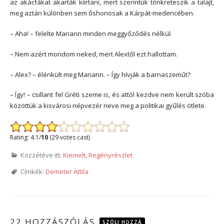
az akácfákat akarták kiirtani, mert szerintük tönkreteszik a talajt,
meg aztán különben sem őshonosak a Kárpát-medencében.
– Aha! – felelte Mariann minden meggyőződés nélkül.
– Nem azért mondom neked, mert Alextől ezt hallottam.
– Alex? – élénkült meg Mariann. – Így hívják a barnaszeműt?
– Így! – csillant fel Gréti szeme is, és attól kezdve nem került szóba
közöttük a kisvárosi népvezér neve meg a politikai gyűlés ötlete.
Rating: 4.1/
10
(29 votes cast)
Közzétéve itt:
Kiemelt
,
Regényrészlet
Címkék:
Demeter Attila
22 HOZZÁSZÓLÁS
SZÓLJ HOZZÁ