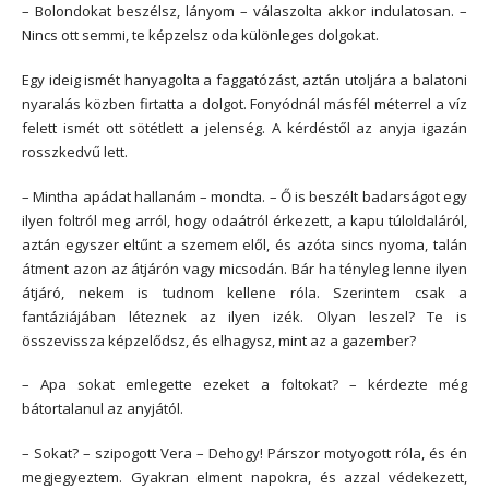
– Bolondokat beszélsz, lányom – válaszolta akkor indulatosan. –
Nincs ott semmi, te képzelsz oda különleges dolgokat.
Egy ideig ismét hanyagolta a faggatózást, aztán utoljára a balatoni
nyaralás közben firtatta a dolgot. Fonyódnál másfél méterrel a víz
felett ismét ott sötétlett a jelenség. A kérdéstől az anyja igazán
rosszkedvű lett.
– Mintha apádat hallanám – mondta. – Ő is beszélt badarságot egy
ilyen foltról meg arról, hogy odaátról érkezett, a kapu túloldaláról,
aztán egyszer eltűnt a szemem elől, és azóta sincs nyoma, talán
átment azon az átjárón vagy micsodán. Bár ha tényleg lenne ilyen
átjáró, nekem is tudnom kellene róla. Szerintem csak a
fantáziájában léteznek az ilyen izék. Olyan leszel? Te is
összevissza képzelődsz, és elhagysz, mint az a gazember?
– Apa sokat emlegette ezeket a foltokat? – kérdezte még
bátortalanul az anyjától.
– Sokat? – szipogott Vera – Dehogy! Párszor motyogott róla, és én
megjegyeztem. Gyakran elment napokra, és azzal védekezett,