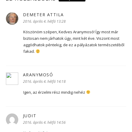
DEMETER ATTILA
szerint:
2016. április 4. hétfő 13:28
Köszönöm szépen, Kedves Aranymosó! Így most már
biztosan nem járhatok úgy, mint két éve. Viszont most
aggódhatok péntekig, de ez a pályázatok természetéből
fakad.
ARANYMOSÓ
szerint:
2016. április 4. hétfő 14:18
Igen, az érzelmi rész mindig nehéz
JUDIT
szerint:
2016. április 4. hétfő 14:56