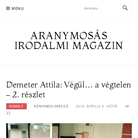
Skip
MENU
to
content
ARANYMOSÁS
IRODALMI MAGAZIN
Demeter Attila: Végül… a végtelen
– 2. részlet
KIEMELT
KÖNYVMOLYKÉPZŐ
2016. ÁPRILIS 4. HÉTFŐ
22