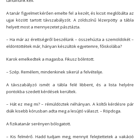
tanulnunk kell.
A tanár figyelmet kérően emelte fel a kezét, és kicsit meglóbálta az
ujjai között tartott távszabályzót. A zöldszínű lézerpötty a tábla
helyett most a mennyezetet pásztázta.
– Ha már az érettségiről beszélünk – összehúzta a szemöldökét –
eldöntöttétek már, hányan készültök egyetemre, főiskolába?
Karok emelkedtek a magasba. Fikusz bólintott.
– Szép. Remélem, mindenkinek sikerül a felvételije.
A távszabályzó ismét a tábla felé libbent, és a lista helyére
pontokba szedett kérdések kerültek.
– Hát ez meg mi? – rémüldöztek néhányan. A költői kérdésre pár
diák kisebb kórusban adta meg a lesújtó választ. – Röpdoga.
A fizikatanár serényen bólogatott.
– Kis felmérő. Hadd tudjam meg, mennyit felejtettetek a vakáció