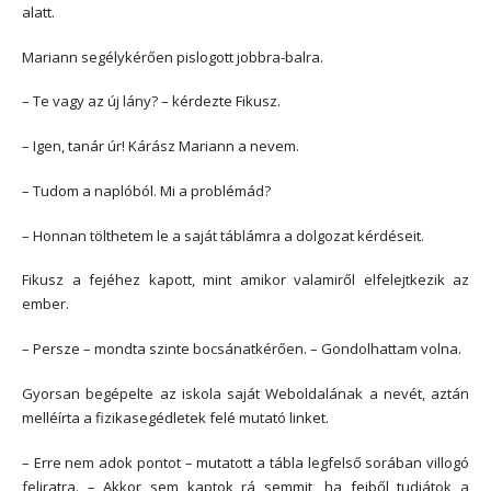
alatt.
Mariann segélykérően pislogott jobbra-balra.
– Te vagy az új lány? – kérdezte Fikusz.
– Igen, tanár úr! Kárász Mariann a nevem.
– Tudom a naplóból. Mi a problémád?
– Honnan tölthetem le a saját táblámra a dolgozat kérdéseit.
Fikusz a fejéhez kapott, mint amikor valamiről elfelejtkezik az
ember.
– Persze – mondta szinte bocsánatkérően. – Gondolhattam volna.
Gyorsan begépelte az iskola saját Weboldalának a nevét, aztán
melléírta a fizikasegédletek felé mutató linket.
– Erre nem adok pontot – mutatott a tábla legfelső sorában villogó
feliratra. – Akkor sem kaptok rá semmit, ha fejből tudjátok a