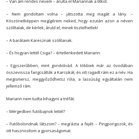
– Van ám rendes nevem – árulta el Mariannak a titkot.
– Nem gondoltam volna – játszotta meg magát a lány. –
Köszönetképpen megígérem neked, hogy ezután azon a néven
szólítalak, de kérlek, áruld el, minek tisztelhetlek!
– A barátaim Karesznak szólítanak.
– És hogyan lettél Csiga? – értetlenkedett Mariann.
– Egyszerűbben, mint gondolnád. A többiek már az óvodában
összevissza farigcsálták a Karcsikát, és ott ragadt rám ez a név. Ha
megismersz, meggyőződhetsz róla, a lassúság egyáltalán nem
jellemző rám.
Mariann nem tudta kihagyni a tréfát.
– Mérgedben futóbajnok lettél?
– Futóbolondnak látszom? – megrázta a fejét. – Pingpongozok, és
ott hasznosítom a gyorsaságomat.