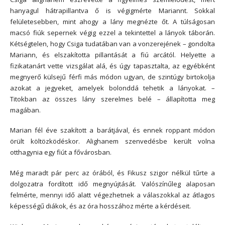
hanyagul hátrapillantva ő is végigmérte Mariannt. Sokkal
felületesebben, mint ahogy a lány megnézte őt. A túlságosan
macsó fiúk sepernek végig ezzel a tekintettel a lányok táborán.
Kétségtelen, hogy Csiga tudatában van a vonzerejének – gondolta
Mariann, és elszakította pillantását a fiú arcától. Helyette a
fizikatanárt vette vizsgálat alá, és úgy tapasztalta, az egyébként
megnyerő külsejű férfi más módon ugyan, de szintúgy birtokolja
azokat a jegyeket, amelyek bolonddá tehetik a lányokat. –
Titokban az összes lány szerelmes belé – állapította meg
magában.
Marian fél éve szakított a barátjával, és ennek roppant módon
örült költözködéskor. Alighanem szenvedésbe került volna
otthagynia egy fiút a fővárosban.
Még maradt pár perc az órából, és Fikusz szigor nélkül tűrte a
dolgozatra fordított idő megnyújtását. Valószínűleg alaposan
felmérte, mennyi idő alatt végezhetnek a válaszokkal az átlagos
képességű diákok, és az óra hosszához mérte a kérdéseit.