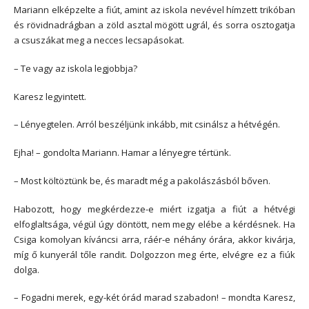
Mariann elképzelte a fiút, amint az iskola nevével hímzett trikóban
és rövidnadrágban a zöld asztal mögött ugrál, és sorra osztogatja
a csuszákat meg a necces lecsapásokat.
– Te vagy az iskola legjobbja?
Karesz legyintett.
– Lényegtelen. Arról beszéljünk inkább, mit csinálsz a hétvégén.
Ejha! – gondolta Mariann. Hamar a lényegre tértünk.
– Most költöztünk be, és maradt még a pakolászásból bőven.
Habozott, hogy megkérdezze-e miért izgatja a fiút a hétvégi
elfoglaltsága, végül úgy döntött, nem megy elébe a kérdésnek. Ha
Csiga komolyan kíváncsi arra, ráér-e néhány órára, akkor kivárja,
míg ő kunyerál tőle randit. Dolgozzon meg érte, elvégre ez a fiúk
dolga.
– Fogadni merek, egy-két órád marad szabadon! – mondta Karesz,