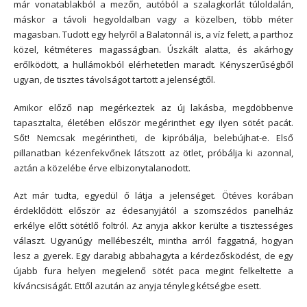
már vonatablakból a mezőn, autóból a szalagkorlát túloldalán,
máskor a távoli hegyoldalban vagy a közelben, több méter
magasban. Tudott egy helyről a Balatonnál is, a víz felett, a parthoz
közel, kétméteres magasságban. Úszkált alatta, és akárhogy
erőlködött, a hullámokból elérhetetlen maradt. Kényszerűségből
ugyan, de tisztes távolságot tartott a jelenségtől.
Amikor előző nap megérkeztek az új lakásba, megdöbbenve
tapasztalta, életében először megérinthet egy ilyen sötét pacát.
Sőt! Nemcsak megérintheti, de kipróbálja, belebújhat-e. Első
pillanatban kézenfekvőnek látszott az ötlet, próbálja ki azonnal,
aztán a közelébe érve elbizonytalanodott.
Azt már tudta, egyedül ő látja a jelenséget. Ötéves korában
érdeklődött először az édesanyjától a szomszédos panelház
erkélye előtt sötétlő foltról. Az anyja akkor kerülte a tisztességes
választ. Ugyanúgy mellébeszélt, mintha arról faggatná, hogyan
lesz a gyerek. Egy darabig abbahagyta a kérdezősködést, de egy
újabb fura helyen megjelenő sötét paca megint felkeltette a
kíváncsiságát. Ettől azután az anyja tényleg kétségbe esett.