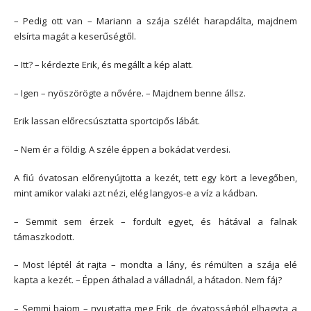
– Pedig ott van – Mariann a szája szélét harapdálta, majdnem
elsírta magát a keserűségtől.
– Itt? – kérdezte Erik, és megállt a kép alatt.
– Igen – nyöszörögte a nővére. – Majdnem benne állsz.
Erik lassan előrecsúsztatta sportcipős lábát.
– Nem ér a földig. A széle éppen a bokádat verdesi.
A fiú óvatosan előrenyújtotta a kezét, tett egy kört a levegőben,
mint amikor valaki azt nézi, elég langyos-e a víz a kádban.
– Semmit sem érzek – fordult egyet, és hátával a falnak
támaszkodott.
– Most léptél át rajta – mondta a lány, és rémülten a szája elé
kapta a kezét. – Éppen áthalad a válladnál, a hátadon. Nem fáj?
– Semmi bajom – nyugtatta meg Erik, de óvatosságból elhagyta a