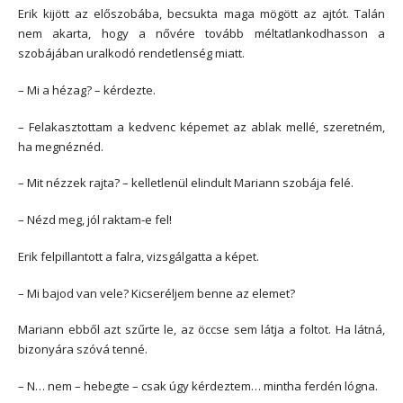
Erik kijött az előszobába, becsukta maga mögött az ajtót. Talán
nem akarta, hogy a nővére tovább méltatlankodhasson a
szobájában uralkodó rendetlenség miatt.
– Mi a hézag? – kérdezte.
– Felakasztottam a kedvenc képemet az ablak mellé, szeretném,
ha megnéznéd.
– Mit nézzek rajta? – kelletlenül elindult Mariann szobája felé.
– Nézd meg, jól raktam-e fel!
Erik felpillantott a falra, vizsgálgatta a képet.
– Mi bajod van vele? Kicseréljem benne az elemet?
Mariann ebből azt szűrte le, az öccse sem látja a foltot. Ha látná,
bizonyára szóvá tenné.
– N… nem – hebegte – csak úgy kérdeztem… mintha ferdén lógna.