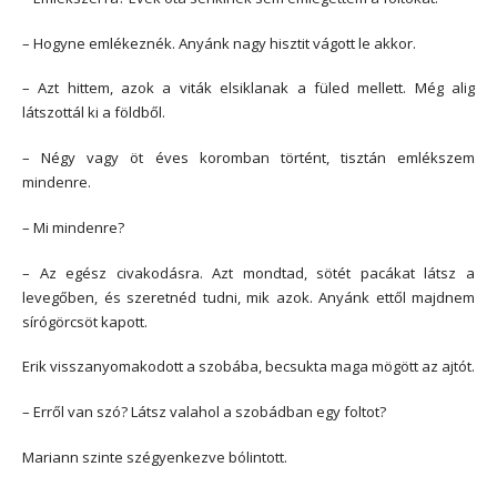
– Hogyne emlékeznék. Anyánk nagy hisztit vágott le akkor.
– Azt hittem, azok a viták elsiklanak a füled mellett. Még alig
látszottál ki a földből.
– Négy vagy öt éves koromban történt, tisztán emlékszem
mindenre.
– Mi mindenre?
– Az egész civakodásra. Azt mondtad, sötét pacákat látsz a
levegőben, és szeretnéd tudni, mik azok. Anyánk ettől majdnem
sírógörcsöt kapott.
Erik visszanyomakodott a szobába, becsukta maga mögött az ajtót.
– Erről van szó? Látsz valahol a szobádban egy foltot?
Mariann szinte szégyenkezve bólintott.