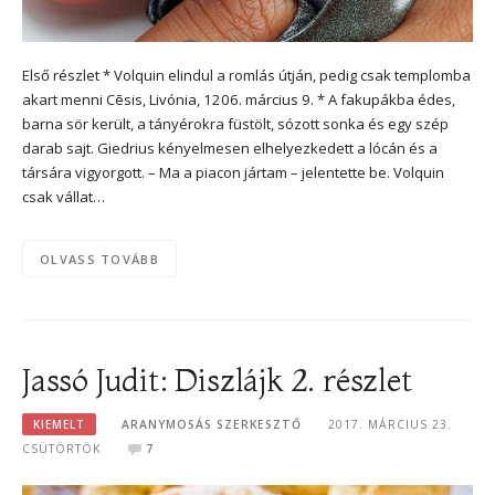
Első részlet * Volquin elindul a romlás útján, pedig csak templomba
akart menni Cēsis, Livónia, 1206. március 9. * A fakupákba édes,
barna sör került, a tányérokra füstölt, sózott sonka és egy szép
darab sajt. Giedrius kényelmesen elhelyezkedett a lócán és a
társára vigyorgott. – Ma a piacon jártam – jelentette be. Volquin
csak vállat…
OLVASS TOVÁBB
Jassó Judit: Diszlájk 2. részlet
KIEMELT
ARANYMOSÁS SZERKESZTŐ
2017. MÁRCIUS 23.
CSÜTÖRTÖK
7