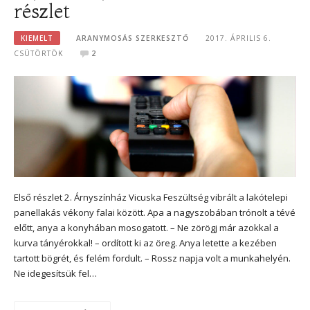
részlet
KIEMELT
ARANYMOSÁS SZERKESZTŐ
2017. ÁPRILIS 6.
CSÜTÖRTÖK
2
Első részlet 2. Árnyszínház Vicuska Feszültség vibrált a lakótelepi
panellakás vékony falai között. Apa a nagyszobában trónolt a tévé
előtt, anya a konyhában mosogatott. – Ne zörögj már azokkal a
kurva tányérokkal! – ordított ki az öreg. Anya letette a kezében
tartott bögrét, és felém fordult. – Rossz napja volt a munkahelyén.
Ne idegesítsük fel…