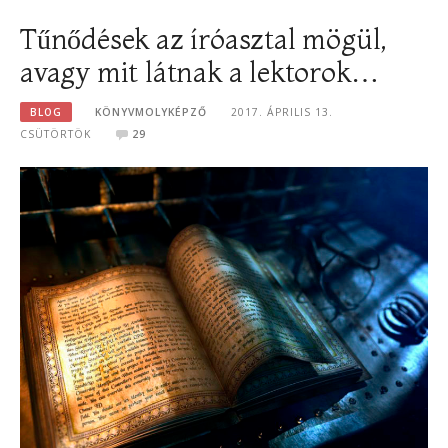
Tűnődések az íróasztal mögül,
avagy mit látnak a lektorok…
BLOG
KÖNYVMOLYKÉPZŐ
2017. ÁPRILIS 13.
CSÜTÖRTÖK
29