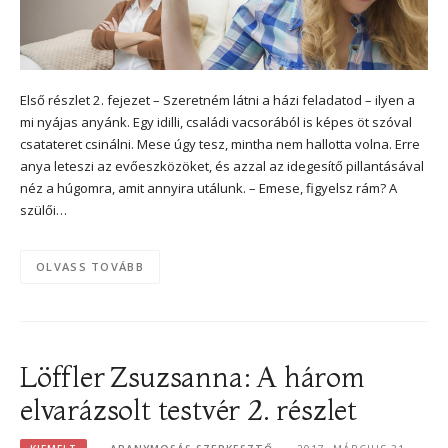
Első részlet 2. fejezet – Szeretném látni a házi feladatod – ilyen a
mi nyájas anyánk. Egy idilli, családi vacsorából is képes öt szóval
csatateret csinálni. Mese úgy tesz, mintha nem hallotta volna. Erre
anya leteszi az evőeszközöket, és azzal az idegesítő pillantásával
néz a húgomra, amit annyira utálunk. – Emese, figyelsz rám? A
szülői…
OLVASS TOVÁBB
Löffler Zsuzsanna: A három
elvarázsolt testvér 2. részlet