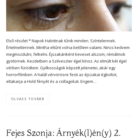
Első részlet * Napok Halottnak tűnik minden. Színtelennek.
Értelmetlennek. Mintha eltűnt volna belőlem valami. Nincs kedvem
megmozdulni, felkelni. Éjszakánként keveset alszom, rémálmok
gyötörnek. Kezdetben a Szilveszter éjjel kínoz. Az elmúlt két éjjel
vérben fürödtem. Gyilkosságok képzelt jelenetei, akár egy
horrorfilmben. A halál vérvörösre festi az éjszakai égboltot,
eltakarja a Hold fényét és a csillagokat. Engem…
OLVASS TOVÁBB
Fejes Szonja: Árnyék(l)én(y) 2.