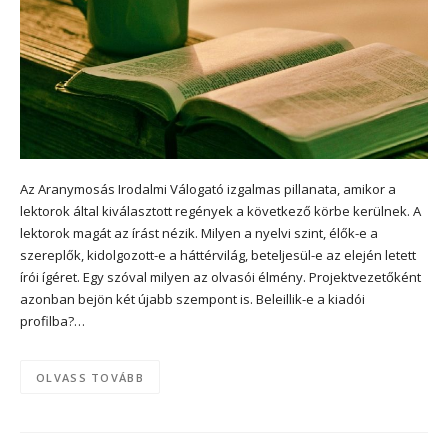
Az Aranymosás Irodalmi Válogató izgalmas pillanata, amikor a
lektorok által kiválasztott regények a következő körbe kerülnek. A
lektorok magát az írást nézik. Milyen a nyelvi szint, élők-e a
szereplők, kidolgozott-e a háttérvilág, beteljesül-e az elején letett
írói ígéret. Egy szóval milyen az olvasói élmény. Projektvezetőként
azonban bejön két újabb szempont is. Beleillik-e a kiadói
profilba?…
OLVASS TOVÁBB