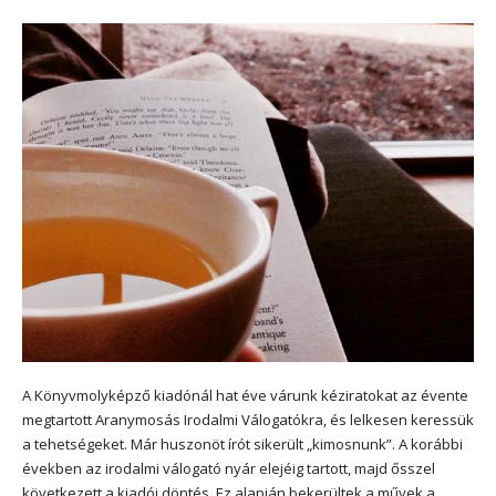
A Könyvmolyképző kiadónál hat éve várunk kéziratokat az évente
megtartott Aranymosás Irodalmi Válogatókra, és lelkesen keressük
a tehetségeket. Már huszonöt írót sikerült „kimosnunk”. A korábbi
években az irodalmi válogató nyár elejéig tartott, majd ősszel
következett a kiadói döntés. Ez alapján bekerültek a művek a