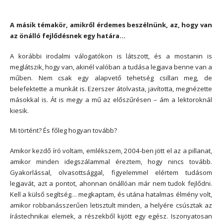
A másik témakör, amikről érdemes beszélnünk, az, hogy van
az önálló fejlődésnek egy határa…
A korábbi irodalmi válogatókon is látszott, és a mostanin is
meglátszik, hogy van, akinél valóban a tudása legjava benne van a
műben. Nem csak egy alapvető tehetség csillan meg, de
belefektette a munkát is. Ezerszer átolvasta, javította, megnézette
másokkal is. Át is megy a mű az előszűrésen – ám a lektoroknál
kiesik.
Mi történt? És főleg hogyan tovább?
Amikor kezdő író voltam, emlékszem, 2004-ben jött el az a pillanat,
amikor minden idegszálammal éreztem, hogy nincs tovább.
Gyakorlással, olvasottsággal, figyelemmel elértem tudásom
legjavát, azt a pontot, ahonnan önállóan már nem tudok fejlődni.
Kell a külső segítség… megkaptam, és utána hatalmas élmény volt,
amikor robbanásszerűen letisztult minden, a helyére csúsztak az
írástechnikai elemek, a részekből kijött egy egész. Iszonyatosan