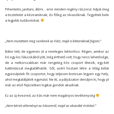
Pihentetni, javítani, átírni… erre minden regény rászorul. Adjuk meg
a tiszteletet a kéziratoknak, és főleg az olvasóknak. Tegyétek bele
a legjobb tudásotokat.
„Nem mutattam meg senkinek az írást, majd a lektoroknak fogom.”
Bátor tett, de egyenes út a nemleges lektorihoz. Régen, amikor az
író egy kis falucskából jött, még érthető volt, hogy nincs lehetősége,
de a netkorszakban már rengeteg írós csoport létezik, egy-két
kattintással megtalálhatók. Sőt, azért hoztam létre a Világ bétái
egyesüljetek Fb csoportot, hogy teljesen biztosan legyen egy hely,
ahol megtaláljátok egymást. Ne itt, a pályázaton derüljön ki, hogy pl
már az első fejezetben logikai gondok akadnak.
Ez az új évezred, az írás már nem magányos tevékenység
„Nem kérek véleményt az írásomról, majd az olvasóké érdekel.”