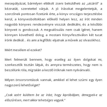
mesepályázat, bármilyen eltitkolt zseni beküldheti az „utcáról” a
kéziratát, szeretettel várjuk. A jó írásokat megjelentetjük, a
szerzőnek pontosan fizetünk érte, a könyv országos terjesztésbe
kerül, a könyvesboltokban előkelő helyen lesz, az írót minden
nagyobb könyves rendezvényre visszük dedikálni, és a későbbi
könyveit is gondozzuk. A megvalósulás nem csak ígéret, hanem
könnyen követhető dolog, a mostani Könyvfesztiválon két tucat
írónk dedikál… és ami a legfőbb: eljutnak a műveik az olvasókhoz.
Miért mesélem el ezeket?
Mert felmerült bennem, hogy esetleg az ilyen dolgokat mi,
szerkesztők tisztán látjuk, és annyira természetes, hogy nem is
beszélünk róla, míg talán a kezdő íróknak nem nyilvánvaló.
Milyen önsorsrontások vannak, amikkel el lehet szúrni egy ilyen
nagyszerű lehetőséget?
„Csak azért küldtem be az írást, hogy kipróbáljam, átmegyek-e az
előszűrésen, mert akkor tehetséges vagyok.”