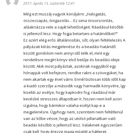
2017. április 13. csütörtök 12:41
Még ezt muszáj vagyok körüljárni: „Halogatás,
összecsapás, önigazolás… Ez sima önsorsrontás,
aláaknázza vele a saját lehetőségeit. Ráadásul később
is jellemző lesz. Hogy fogja betartani a határidőket?”
Ez azért elég erős általánosítás, sőt, olyan feltételezés A
pályázati kiírás megjelenése és a beadási határidő
között gondolom nem annyi idő telik el, mint egy
rendelésre megírt könyv első betűje és beadási ideje
között. Akik most pályáztak, azoknak nagyjából egy
hónapjuk volt befejezni, rendbe rakni a szövegüket, ha
nem akartak egy évet várni. Ennél biztosan több időt kap
a kiadó szerzője a második vagy harmadik könyvére, így
kisebb az esélye, hogy kapkodni fog, ráadásul már
kevésbé stresszes állapotban ír, hiszen nem kell azon
izgulnia, hogy bármikor valaha esélyt kap-e a
megjelenésre. Úgyhogy nem, szerintem nem feltétlenül
van az kőbe vésve, hogy az utolsó pillanatban való
beadás később is jellemző lesz. Valakinek egyszerűen
csak kell, hogy érezze maga mögött a hátteret.