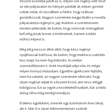
Viszont eszembe jutott az is, milyen sok regény vett részt
az idei pályázaton és hányan jutották át, milyen gondok
voltak velük, és leszálltam a földre, hogy reálisan
gondolkozzak. Nagyon szeretném megpróbálni a novella
pályázatot(a regényt is, jaj). Imádom a szerelmeseim
minden pillanatát, de tudom, hogy nemcsak önmagában
kell elég jónak lennie a történetnek, hanem a többi
műhöz képest is.
Még elég messze állok attól, hogy kész regényt
nyújthassak bárhova, de tudom, hogy mekkora csalódás
lesz majd, ha nem fog működni. Az ember
szenvedélyesen ír, évek munkáját adja oda, és mégis
milyen könnyű elutasítani. Egyelőre igyekszem fejlődni,
mert ha valamit, az nagyon szeretném elkerülni, hogy
olyan regényt adjak ki a kezeim közül, ami nincs eléggé
kidolgozva. Ezt az egyet a kezdetektől tudtam, bár a többi
dolog néha még mindig homályos.
Érdekes egyébként, ismerek egy tizenhárom éves lányt,
aki ír. Már ő is olyan lelkiismeretesen szokott