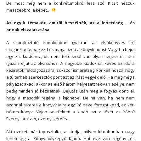
De most még nem a konkrétumokról lesz szó. Kicsit nézzük
messzebbről a képet…
Az egyik témakör, amiről beszélnék, az a lehetőség – és
annak elszalasztása.
A szórakoztató irodalomban gyakran az elsőkönyves író
magánkiadásba kezd és maga fizeti a könyvkiadást. Vagy ha bejut
egy kis kiadóhoz, ott nem feltétlenül van olyan terjesztés, ami
igazán eljut az olvasóhoz. A nagyobb kiadóknál kevés az idő a
kéziratok feldolgozására, sokszor ismeretségi kör kell hozzá, hogy
a túlterhelt szerkesztők pont azt az írást vegyék elő. Ha meg mégis
pályázat akad, akkor az első három helyezettnek van esélye, nem
pedig minden jó kéziratnak. Bejutás után meg a fogyás dönti el,
hogy a második regény is kijöhet-e. De mi van, ha nem nem
azonnal sikeres a könyv? Mire egy író neve forogni kezd, az két-
három könyv. Vajon belefekteti a kiadó ezt a tőkét az íróba?
Ezernyi buktató, ezernyi kérdés…
Aki ezeket már tapasztalta, az tudja, milyen kirobbanóan nagy
lehetőség a Könyvmolyképző Kiadó. Hat éve van regény- és