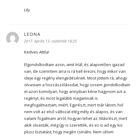
Lily
LEONA
szerint:
2017. április 13. csütörtök 18:25
Kedves Attila!
Elgondolkodtam azon, amit írtál, és alapvetően igazad
van, de szerintem arra is rá kell érezni, hogy mikor van
ideje egy regény elengedésének. Most jöttem rá, ahogy
olvastam a hozzászólásodat, hogy sosem gondolkodtam
el azon komolyan, hogy annyiban kéne hagynom azt a
regényt, és most legalább magamnak is
megfogalmaztam, miért. Egyrészt, mert már látom, hol
nem volt az első változat elég mély és alapos, és van
valami fogalmam arról, hogyan lehet az. Másrészt, mert
akik olvasták, még így is szerették, és ez is ad egy kis
plusz biztatást, hogy megéri csinálni. Nem célom