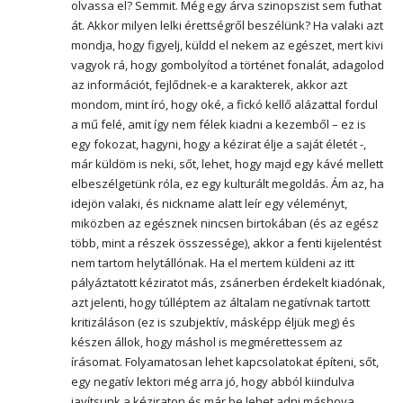
olvassa el? Semmit. Még egy árva szinopszist sem futhat
át. Akkor milyen lelki érettségről beszélünk? Ha valaki azt
mondja, hogy figyelj, küldd el nekem az egészet, mert kivi
vagyok rá, hogy gombolyítod a történet fonalát, adagolod
az információt, fejlődnek-e a karakterek, akkor azt
mondom, mint író, hogy oké, a fickó kellő alázattal fordul
a mű felé, amit így nem félek kiadni a kezemből – ez is
egy fokozat, hagyni, hogy a kézirat élje a saját életét -,
már küldöm is neki, sőt, lehet, hogy majd egy kávé mellett
elbeszélgetünk róla, ez egy kulturált megoldás. Ám az, ha
idejön valaki, és nickname alatt leír egy véleményt,
miközben az egésznek nincsen birtokában (és az egész
több, mint a részek összessége), akkor a fenti kijelentést
nem tartom helytállónak. Ha el mertem küldeni az itt
pályáztatott kéziratot más, zsánerben érdekelt kiadónak,
azt jelenti, hogy túlléptem az általam negatívnak tartott
kritizáláson (ez is szubjektív, másképp éljük meg) és
készen állok, hogy máshol is megmérettessem az
írásomat. Folyamatosan lehet kapcsolatokat építeni, sőt,
egy negatív lektori még arra jó, hogy abból kiindulva
javítsunk a kéziraton és már be lehet adni máshova.