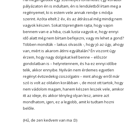
pályázaton én is indultam, én is lendületből írtam meg a
regényemet, ki is estem vele annak rendje s módja
szerint. Azóta eltelt 2 év, és az átírással még mindig nem
vagyok készen. Sokat töprengtem rajta, hogy vajon
bennem van-e a hiba, csak lusta vagyok-e, hogy ennyi
idő alatt még nem bírtam befejezni, vagy mi lehet a gond?
Többen mondták – laikus olvasók -, hogy jó az úgy, ahogy
van, miért is akarom átírni egyáltalán? Én viszont úgy
érzem, hogy nagy dolgokat kell benne – először
gondolatban is – helyretennem, és ha ez ennyi időbe
telik, akkor ennyibe. Nyilván nem érdemes egyetlen
regényt évtizedekig csiszolgatni – mint ahogy erről már
szó is volt az oldalon korábban -, de most ott tartok, hogy
nem vádolom magam, hanem készen leszek vele, amikor
itt az ideje, és akkor tényleg olyan lesz, amire azt
mondhatom, igen, ez a legjobb, amit ki tudtam hozni
belőle.
(Hű, de zen kedvem van ma :D)