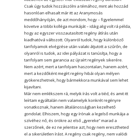
Csak úgy tudok hozzászólni a témához, mint aki hozzád
hasonlóan elhasalt már itt az Aranymosás
meddőhányóján, de azt mondom, hogy – figyelemmel
követve a többi kolléga munkáját – idáig alig volt rá példa,
hogy az egyszer visszautasított regény átírás után
kiadhatóvá változott. Olyanról tudok, hogy különböző
tanfolyamok elvégzése után valaki átjutott a szűrőn, de
olyanról is tudok, az idei pályázat is tanúsítja, hogy a
tanfolyam sem garancia az újraírt regények sikerére.
Nem azért, mert a tanfolyam haszontalan, hanem azért,
mert a kezdőként megírt regény hibái olyan mélyen
gyökerezhetnek, hogy bármekkora munkával sem lehet
kijavítani.
Már nem emlékszem rá, melyik írás volt a tiéd, és amit itt
leírtam egyáltalán nem valamelyik konkrét regényre
vonatkoznak, hanem általánosságban kezelhető
gondolat. Elhiszem, hogy egy írónak a legelső munkája a
szívéhez nő, és örökre az első „gyereke” marad a
szerzőnek, de ez ne jelentse azt, hogy nem eresztheted
el a sikerületlen írást. A regény csak regény, nem valódi