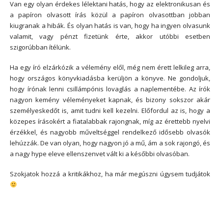
Van egy olyan érdekes lélektani hatás, hogy az elektronikusan és
a papíron olvasott írás közül a papíron olvasottban jobban
kiugranak a hibák. És olyan hatás is van, hogy ha ingyen olvasunk
valamit, vagy pénzt fizetünk érte, akkor utóbbi esetben
szigorúbban ítélünk.
Ha egy író elzárkózik a vélemény elől, még nem érett lelkileg arra,
hogy országos könyvkiadásba kerüljön a könyve. Ne gondoljuk,
hogy írónak lenni csillámpónis lovaglás a naplementébe. Az írók
nagyon kemény véleményeket kapnak, és bizony sokszor akár
személyeskedőt is, amit tudni kell kezelni. Előfordul az is, hogy a
közepes írásokért a fiatalabbak rajongnak, míg az érettebb nyelvi
érzékkel, és nagyobb műveltséggel rendelkező idősebb olvasók
lehúzzák. De van olyan, hogy nagyon jó a mű, ám a sok rajongó, és
a nagy hype eleve ellenszenvet vált ki a későbbi olvasóban.
Szokjatok hozzá a kritikákhoz, ha már megúszni úgysem tudjátok