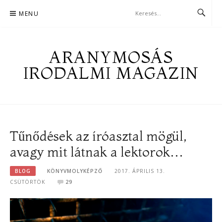
Skip
MENU
to
content
ARANYMOSÁS
IRODALMI MAGAZIN
Tűnődések az íróasztal mögül,
avagy mit látnak a lektorok…
BLOG
KÖNYVMOLYKÉPZŐ
2017. ÁPRILIS 13.
CSÜTÖRTÖK
29