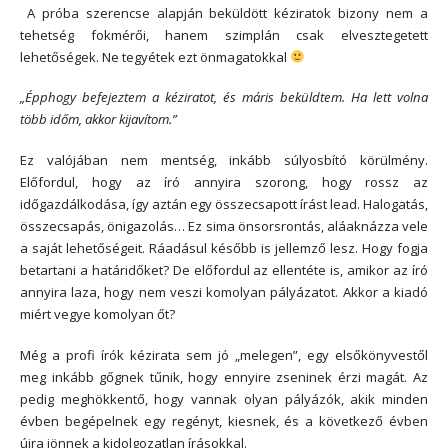
A próba szerencse alapján beküldött kéziratok bizony nem a
tehetség fokmérői, hanem szimplán csak elvesztegetett
lehetőségek. Ne tegyétek ezt önmagatokkal
„Épphogy befejeztem a kéziratot, és máris beküldtem. Ha lett volna
több időm, akkor kijavítom.”
Ez valójában nem mentség, inkább súlyosbító körülmény.
Előfordul, hogy az író annyira szorong, hogy rossz az
időgazdálkodása, így aztán egy összecsapott írást lead. Halogatás,
összecsapás, önigazolás… Ez sima önsorsrontás, aláaknázza vele
a saját lehetőségeit. Ráadásul később is jellemző lesz. Hogy fogja
betartani a határidőket? De előfordul az ellentéte is, amikor az író
annyira laza, hogy nem veszi komolyan pályázatot. Akkor a kiadó
miért vegye komolyan őt?
Még a profi írók kézirata sem jó „melegen”, egy elsőkönyvestől
meg inkább gőgnek tűnik, hogy ennyire zseninek érzi magát. Az
pedig meghökkentő, hogy vannak olyan pályázók, akik minden
évben begépelnek egy regényt, kiesnek, és a következő évben
újra jönnek a kidolgozatlan írásokkal.