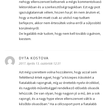
nehogy ellenszenvet keltsenek a mégis kommentolvasó
lektorokban és a szerkesztőségi tagokban. Ezt egy picit
igazságtalannak vélem, hiszen ha pl. én nem árulom el,
hogy a munkám miatt csak az utolsó nap tudtam
befejezni, akkor nem értesültek volna erről a súlyosbító
körülményről.
De legalább már tudom, hogy nem kell tovább izgulnom,
kiestem.
DYTA KOSTOVA
szerint:
2017. április 13. csütörtök 12:31
Azt még szerettem volna hozzátenni, hogy azzal sem
feltétlenül értek egyet, hogy:”a közepes írásokért a
fiatalabbak rajongnak, míg az érettebb nyelvi érzékkel,
és nagyobb műveltséggel rendelkező idősebb olvasók
lehúzzák. De van olyan, hogy nagyon jó a mű, ám a sok
rajongó, és a nagy hype eleve ellenszenvet vált ki a
későbbi olvasóban.” Ha a célcsoport pont a fiatalabb