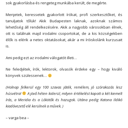
sok gyakorlásba és rengeteg munkába került, de megérte.
Menjetek, keressetek gyakorlott írókat, profi szerkesztőket, és
tanuljatok tőlük! Akik Budapesten laknak, azoknak számos
lehetőség áll rendelkezésére. Akik a nagyobb városokban élnek,
ott is találnak majd irodalmi csoportokat, de a kis községekben
élők is elérik a netes oktatásokat, akár a mi íróiskolánk kurzusait
is.
Ami pedig ezt az irodalmi válogatót illeti…
Ne feledjétek, írók, lektorok, olvasók érdeke egy – hogy kiváló
könyvek szülessenek…
(Holnap felkerül egy 100 szavas játék, remélem, jó szórakozás lesz
húsvétra!
A jövő héten kiderül, milyen értékelést kapott a két kiemelt
írás, a Meridia és a Lókötők és hazugok. Utána pedig Katona Ildikó
kiadóvezető elé kerülnek a művek. )
– varga bea –