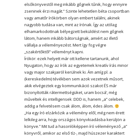
elsőkönyvestől meg inkább gőgnek tűnik, hogy ennyire
zseninek érzi magát.” Szinte lehetetlen béta csoportban
vagy amatőr írókörben olyan embert találni, akinek
nagyobb tudása van, mint az írónak. Így az utólag
elhamarkodottnak bélyegzett beküldést nem gőgnek
látom, hanem inkább bátorságnak, amiért az illető
vállalja a véleményezést. Mert így fog végre
„szakértőktől” véleményt kapni.
Írókör: ezek helyett már ott kellene tartanunk, ahol
Nyugaton, hogy az írók az egyetemek kreatív írás minor
vagy major szakjairól kerülnek ki. Ám amíg pl. a
(kereskedelmi) tévékben sem azok vezetnek műsort,
akik elvégeztek egy kommunikáció szakot ÉS már
bizonyították rátermettségüket, uram bocsá’, még
műveltek és intelligensek :DDD is, hanem „a” celebek,
addig a felvetésem csak álom, álom, édes álom.
„Ha egy író elzárkózik a vélemény elől, még nem érett
lelkileg arra, hogy országos könyvkiadásba kerüljön a
könyve.” Mit tud a hasonlóképpen író véleményező „a”
könyvről, amikor az első tíz-, majd húszezer karaktert