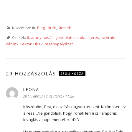
Közzétéve itt:
Blog
,
Hírek
,
Kiemelt
Címkék:
6. aranymosás
,
gondolatok
,
írókat keres
,
kéziratot
várunk
,
Lektori Hírek
,
regénypályázat
29 HOZZÁSZÓLÁS
SZÓLJ HOZZÁ
LEONA
szerint:
2017. április 13. csütörtök 11:28
Köszönöm, Bea, ez az írás nagyon tetszett. Különösen ez
a rész: „Ne gondoljuk, hogy írónak lenni csillámpónis
lovaglás a naplementébe.” :D:D
Ha megengedtek egy személyes történetet. Egy korábbi