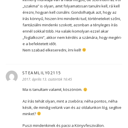
„szakma” is olyan, amit folyamatosan tanulni kell, rá kell
érezni, hogyan kell csinálni. Gondolhatjuk azt, hogy az
írás könnyű, hiszen írni mindenki tud, történeteket szőni,
fantáziálni mindenki szokott, azonban a tényleges írás
ennél sokkal több. Ha valaki komolyan ezzel akar
„foglalkozni”, akkor nem kérdés a számára, hogy megéri-
e a befektetett időt.
Nem szabad elkeseredni, írni kell!
STEAMLILY02115
szerint:
2017. április 13. csütörtök 16:45
Ma is tanultam valamit, köszönöm.
Az írás tehát olyan, mint a zsebóra; néha pontos, néha
késik, de mindig velünk van és az oldalunkon lóg, segítve
minket?
Puszi mindenkinek és pacsi a Könyvfesziválon.