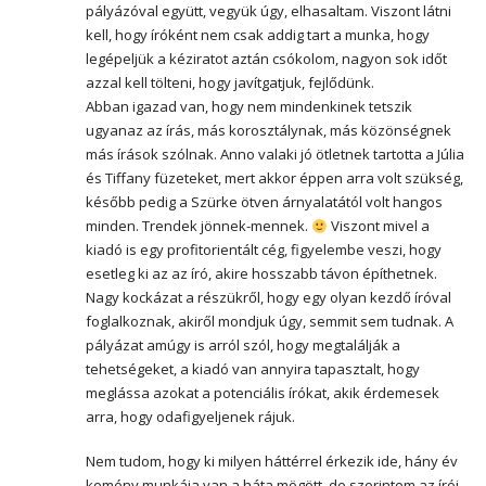
pályázóval együtt, vegyük úgy, elhasaltam. Viszont látni
kell, hogy íróként nem csak addig tart a munka, hogy
legépeljük a kéziratot aztán csókolom, nagyon sok időt
azzal kell tölteni, hogy javítgatjuk, fejlődünk.
Abban igazad van, hogy nem mindenkinek tetszik
ugyanaz az írás, más korosztálynak, más közönségnek
más írások szólnak. Anno valaki jó ötletnek tartotta a Júlia
és Tiffany füzeteket, mert akkor éppen arra volt szükség,
később pedig a Szürke ötven árnyalatától volt hangos
minden. Trendek jönnek-mennek.
Viszont mivel a
kiadó is egy profitorientált cég, figyelembe veszi, hogy
esetleg ki az az író, akire hosszabb távon építhetnek.
Nagy kockázat a részükről, hogy egy olyan kezdő íróval
foglalkoznak, akiről mondjuk úgy, semmit sem tudnak. A
pályázat amúgy is arról szól, hogy megtalálják a
tehetségeket, a kiadó van annyira tapasztalt, hogy
meglássa azokat a potenciális írókat, akik érdemesek
arra, hogy odafigyeljenek rájuk.
Nem tudom, hogy ki milyen háttérrel érkezik ide, hány év
kemény munkája van a háta mögött, de szerintem az írói