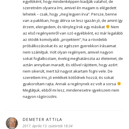
egyébként, hogy mindenképpen kiadják valahol, de
szeretném olyanra írni, amivel én magam is elégedett
lehetek – csak, hogy „meg legyen írva”. Persze, benne
van a pakliban, hogy átírva se lesz igazán jó, de amint így
érzem, elengedem, és tényleg írok egy másikat
Nem
az első regényemről van szó egyébként, ez már legalább
az ötödik komolyabb „projektem”, ha a rövidebb
próbálkozásokat és az egészen gyerekkori írásaimat
nem számítjuk. Volt olyan regényem, amivel nagyon
sokat foglalkoztam, évekig meghatározta az életemet, de
aztán annyiban maradt, és idővel rájöttem, hogy azért
nem sikerült, mert túl nagyot akartam fogni vele. De
szerettem írni, jó emlékek kötődnek hozzá, és sokat
gyakoroltam rajta. Annak a regénynek ez volt a sorsa
Meglátjuk, ebből mi lesz, mindenesetre igyekszem nem
nagyon rágörcsölni.
DEMETER ATTILA
szerint:
2017. április 13. csütörtök 18:34