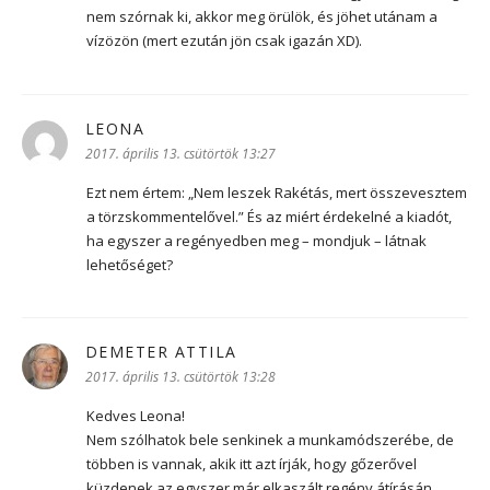
nem szórnak ki, akkor meg örülök, és jöhet utánam a
vízözön (mert ezután jön csak igazán XD).
LEONA
szerint:
2017. április 13. csütörtök 13:27
Ezt nem értem: „Nem leszek Rakétás, mert összevesztem
a törzskommentelővel.” És az miért érdekelné a kiadót,
ha egyszer a regényedben meg – mondjuk – látnak
lehetőséget?
DEMETER ATTILA
szerint:
2017. április 13. csütörtök 13:28
Kedves Leona!
Nem szólhatok bele senkinek a munkamódszerébe, de
többen is vannak, akik itt azt írják, hogy gőzerővel
küzdenek az egyszer már elkaszált regény átírásán.