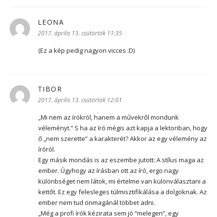
LEONA
szerint:
2017. április 13. csütörtök 11:35
(Ez a kép pedig nagyon vicces :D)
TIBOR
szerint:
2017. április 13. csütörtök 12:01
„Mi nem az írókról, hanem a művekről mondunk
véleményt.” S ha az író mégis azt kapja a lektoriban, hogy
ő „nem szerette” a karakterét? Akkor az egy vélemény az
íróról.
Egy másik mondás is az eszembe jutott: A stílus maga az
ember. Úgyhogy az írásban ott az író, ergo nagy
különbséget nem látok, mi értelme van különválasztani a
kettőt. Ez egy felesleges túlmisztifikálása a dolgoknak. Az
ember nem tud önmagánál többet adni.
„Még a profi írók kézirata sem jó “melegen”, egy