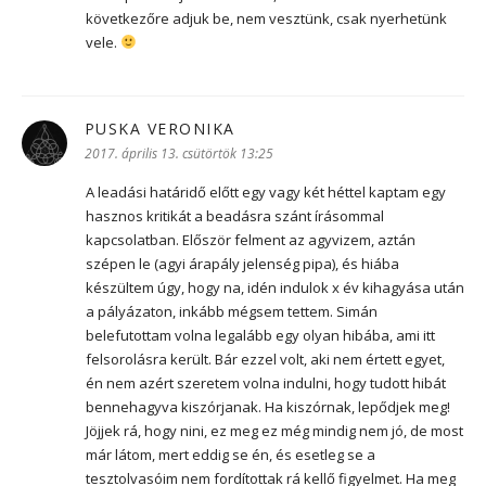
következőre adjuk be, nem vesztünk, csak nyerhetünk
vele.
PUSKA VERONIKA
szerint:
2017. április 13. csütörtök 13:25
A leadási határidő előtt egy vagy két héttel kaptam egy
hasznos kritikát a beadásra szánt írásommal
kapcsolatban. Először felment az agyvizem, aztán
szépen le (agyi árapály jelenség pipa), és hiába
készültem úgy, hogy na, idén indulok x év kihagyása után
a pályázaton, inkább mégsem tettem. Simán
belefutottam volna legalább egy olyan hibába, ami itt
felsorolásra került. Bár ezzel volt, aki nem értett egyet,
én nem azért szeretem volna indulni, hogy tudott hibát
bennehagyva kiszórjanak. Ha kiszórnak, lepődjek meg!
Jöjjek rá, hogy nini, ez meg ez még mindig nem jó, de most
már látom, mert eddig se én, és esetleg se a
tesztolvasóim nem fordítottak rá kellő figyelmet. Ha meg