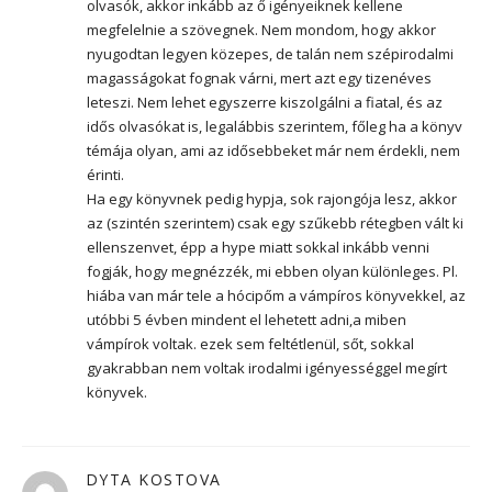
olvasók, akkor inkább az ő igényeiknek kellene
megfelelnie a szövegnek. Nem mondom, hogy akkor
nyugodtan legyen közepes, de talán nem szépirodalmi
magasságokat fognak várni, mert azt egy tizenéves
leteszi. Nem lehet egyszerre kiszolgálni a fiatal, és az
idős olvasókat is, legalábbis szerintem, főleg ha a könyv
témája olyan, ami az idősebbeket már nem érdekli, nem
érinti.
Ha egy könyvnek pedig hypja, sok rajongója lesz, akkor
az (szintén szerintem) csak egy szűkebb rétegben vált ki
ellenszenvet, épp a hype miatt sokkal inkább venni
fogják, hogy megnézzék, mi ebben olyan különleges. Pl.
hiába van már tele a hócipőm a vámpíros könyvekkel, az
utóbbi 5 évben mindent el lehetett adni,a miben
vámpírok voltak. ezek sem feltétlenül, sőt, sokkal
gyakrabban nem voltak irodalmi igényességgel megírt
könyvek.
DYTA KOSTOVA
szerint: