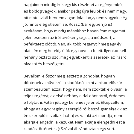
napjaimon mindig írok egy kis részletet a regényemből,
és boldog vagyok, amikor pedig újra leülök és nem megy,
ott motoszkál bennem a gondolat, hogy nem vagyok elég
jó, nincs elég ötletem se. Rossz (bár egyben jó is)
szokásom, hogy mindig másokhoz hasonlítom magamat.
Jelen esetben az írói tevékenységet, a módszert, a
befektetett időt tb. Van, aki több regényt ír meg egy év
alatt, én meg hetekig ülök egy novella felett. Ilyenkor kell
néhány biztató szó, meg egyébként is szeretek az írásról
olvasni és beszélgetni.
Bevallom, először megijesztett a gondolat, hogyan
döntenek a művekről a kiadóknál, mint amikor először
szembesültem azzal, hogy nem, nem szokták elolvasni a
teljes regényt, az első néhány oldal dönt arról, érdemes-
e folytatni. Aztán jött egy kellemes jelenet. Elképzeltem,
ahogy az egyik regény szereplőiről beszélgetnek(akik az
én szereplőim voltak, haha) és valaki azt mondja, nem
akarja elengedni a kezüket. Nem akarja elengedni ezt a
csodás történetet. (: Szóval ábrándoztam egy sort.