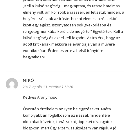
„Kell a külső segítség… megkaptam, és utána hatalmas
élmény volt, amikor robbanásszerűen letisztult minden, a
helyére csúsztak az írástechnikai elemek, a részekből
kijött egy egész. Iszonyatosan sok gyakorlásba és
rengeteg munkába került, de megérte.” Egyetértek. Kell a
külső segítség és azt el kell fogadni. Az író érzi, hogy az
adott kritikának mekkora relevanciája van a művére
vonatkozóan. Érdemes erre a belső iránytűre
hagyatkozni.
NIKÓ
szerint:
2017. április 13. csütörtök 12:20
Kedves Aranymosó
Őszintén értékelem az ilyen bejegyzéseket. Mióta
komolyabban foglalkozom az írással, mindenféle
oldalakat követek, tanácsokat, tippeket olvasgatok
blogokon, mert úgy érzem, szükségem van rájuk. A jó