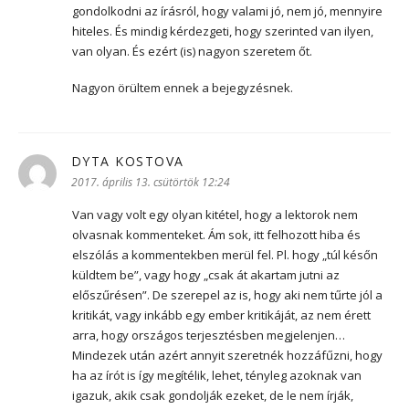
gondolkodni az írásról, hogy valami jó, nem jó, mennyire
hiteles. És mindig kérdezgeti, hogy szerinted van ilyen,
van olyan. És ezért (is) nagyon szeretem őt.
Nagyon örültem ennek a bejegyzésnek.
DYTA KOSTOVA
szerint:
2017. április 13. csütörtök 12:24
Van vagy volt egy olyan kitétel, hogy a lektorok nem
olvasnak kommenteket. Ám sok, itt felhozott hiba és
elszólás a kommentekben merül fel. Pl. hogy „túl későn
küldtem be”, vagy hogy „csak át akartam jutni az
előszűrésen”. De szerepel az is, hogy aki nem tűrte jól a
kritikát, vagy inkább egy ember kritikáját, az nem érett
arra, hogy országos terjesztésben megjelenjen…
Mindezek után azért annyit szeretnék hozzáfűzni, hogy
ha az írót is így megítélik, lehet, tényleg azoknak van
igazuk, akik csak gondolják ezeket, de le nem írják,