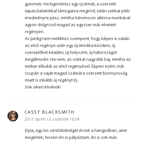
gyermek. Ha kigondolsz egy új témát, a szerzett
tapasztalatokkal támogatva megírod, talán sokkal jobb
eredményre jutsz, mintha háromszor akkora munkával
agyon dolgozod magad az egyszer már elvetett
regényen.
Az pedig nem mellékes szempont, hogy képes-e valaki
az első regénye után egy új témába kezdeni, új
szereplőket kitalálni, új helyszínt, új hátországot
megálmodni. Ha nem, az sokkal nagyobb baj, mintha az
ember elbukik az első regényével. Éppen ezért, már
csupán a saját magad számára szerzett bizonyosság
miatt is inkább új regényt írj.
Sok sikert kívánok!
CASSY BLACKSMITH
szerint:
2017. április 13. csütörtök 16:24
Dyta, egy kis sértődöttséget érzek a hangodban, amit
megértek, hiszen én is pályáztam, én is sok más