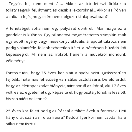
Tegyük fel, nem ment át… Akkor az író leteszi örökre a
tollat? Tegyük fel, átment, és kiesik a lektoroknál… Akkor az író veri
a falba a fejét, hogy miért nem dolgozta ki alaposabban?
A tehetséget soha nem egy pályázat dönti el. Már maga ez a
gondolat is különös. Egy pillanatnyi megmérettetés szimplán csak
egy adott regény vagy mesekönyv aktuális állapotát tükrözi, nem
pedig valamiféle fellebbezhetetlen ítélet a háttérben húzódó írói
képességről. Mi nem az írókról, hanem a művekről mondunk
véleményt.
Fontos tudni, hogy 25 éves kor alatt a nyelvi szint ugrásszerűen
fejlődik, hatalmas lehetőség van stílus tisztulására. De előfordul,
hogy az élettapasztalat hiányzik, mint annál az írónál, aki 17 éves
volt, és az egyetemet úgy képzelte el, hogy osztályfőnök is lesz ott,
hiszen miért ne lenne?
25 éves kor felett pedig az írással eltöltött évek a fontosak. Heti
hány órát szán az író az írásra? Kettőt? Ilyenkor nem csoda, ha a
stílus nem tisztul.