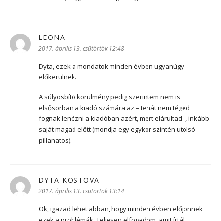
LEONA
szerint:
2017. április 13. csütörtök 12:48
Dyta, ezek a mondatok minden évben ugyanúgy
előkerülnek.
A súlyosbító körülmény pedig szerintem nem is
elsősorban a kiadó számára az – tehát nem téged
fognak lenézni a kiadóban azért, mert elárultad -, inkább
saját magad előtt (mondja egy egykor szintén utolsó
pillanatos).
DYTA KOSTOVA
szerint:
2017. április 13. csütörtök 13:14
Ok, igazad lehet abban, hogy minden évben előjönnek
ezek a problémák. Teljesen elfogadom, amit írtál.