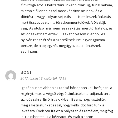
Önvizsgálatot is kell tartani. Inkább csak úgy tűnik nekem,
mintha elő lenne ezzel most készítve az indoklás a
döntésre, vagyis olyan sejtetős lett. Nem leszek Rakétás,
mert összevesztem a törzskommentelővel. A Diszlájk
vagy Az utolsó nyár nem lesz rakétás, mert túl fiatalos, és
az időseket nem érdekli. Ezeket olvasom ki ebből, és
nyilván rossz érzés a szerzőknek. Ne legyen igazam
persze, de a bejegyzés megágyazott a döntésnek
szerintem.
BOGI
szerint:
2017. április 13. csütörtök 13:19
Igazából nem abban az utolsó hónapban kell befejezni a
regényt, max. a végső-végső simítások maradjanak arra
az időszakra. Erről írt a cikkben Bea is, hogy tiszteljük
meg a kéziratunkat azzal, hogy kellő időt fordítunk a
javításra. Évek óta fut ez a pályázat, és remélem, még fog
is. Ha pihentetjük a kéziratot, és csak a soron