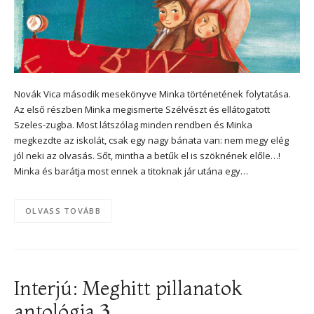
Novák Vica második mesekönyve Minka történetének folytatása.
Az első részben Minka megismerte Szélvészt és ellátogatott
Szeles-zugba. Most látszólag minden rendben és Minka
megkezdte az iskolát, csak egy nagy bánata van: nem megy elég
jól neki az olvasás. Sőt, mintha a betűk el is szöknének előle…!
Minka és barátja most ennek a titoknak jár utána egy…
OLVASS TOVÁBB
Interjú: Meghitt pillanatok
antológia 3.