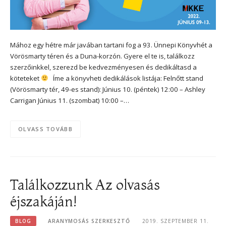
Mához egy hétre már javában tartani fog a 93. Ünnepi Könyvhét a
Vörösmarty téren és a Duna-korzón. Gyere el te is, találkozz
szerzőinkkel, szerezd be kedvezményesen és dedikáltasd a
köteteket
Íme a könyvheti dedikálások listája: Felnőtt stand
(Vörösmarty tér, 49-es stand): Június 10. (péntek) 12:00 – Ashley
Carrigan Június 11. (szombat) 10:00 –…
OLVASS TOVÁBB
Találkozzunk Az olvasás
éjszakáján!
BLOG
ARANYMOSÁS SZERKESZTŐ
2019. SZEPTEMBER 11.