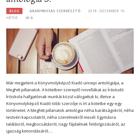
BLOG
ARANYMOSÁS SZERKESZTŐ
2018. DECEMBER 10.
HÉTFŐ
0
Már megjelent a Könyvmolyképző Kiadó ünnepi antológiája, a
Meghitt pillanatok. A kötetben szereplő novellákat az Írástudó
Íróiskola hallgatóinak munkái közül válogattuk ki, illetve a
Könyvmolyképző Kiadó több szerzője is írt a kötetbe egy-egy
történetet. A Meghitt pillanatok antológia néha barátságokról, néha
testvéri kapcsolatról, néha szerelmekről mesél. Egymásra
találásról, megbocsátásról, nagy fájdalmak feldolgozásáról, az
igazság kimondásáról….