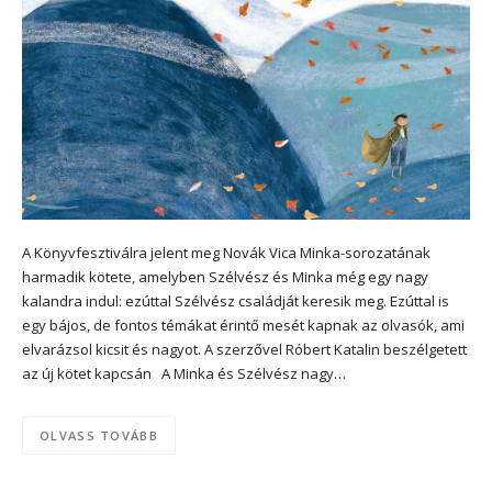
A Könyvfesztiválra jelent meg Novák Vica Minka-sorozatának
harmadik kötete, amelyben Szélvész és Minka még egy nagy
kalandra indul: ezúttal Szélvész családját keresik meg. Ezúttal is
egy bájos, de fontos témákat érintő mesét kapnak az olvasók, ami
elvarázsol kicsit és nagyot. A szerzővel Róbert Katalin beszélgetett
az új kötet kapcsán A Minka és Szélvész nagy…
OLVASS TOVÁBB