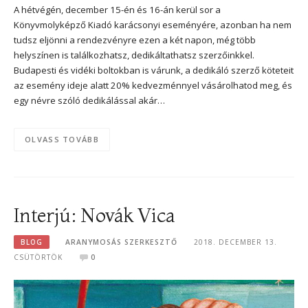
A hétvégén, december 15-én és 16-án kerül sor a
Könyvmolyképző Kiadó karácsonyi eseményére, azonban ha nem
tudsz eljönni a rendezvényre ezen a két napon, még több
helyszínen is találkozhatsz, dedikáltathatsz szerzőinkkel.
Budapesti és vidéki boltokban is várunk, a dedikáló szerző köteteit
az esemény ideje alatt 20% kedvezménnyel vásárolhatod meg, és
egy névre szóló dedikálással akár…
OLVASS TOVÁBB
Interjú: Novák Vica
BLOG
ARANYMOSÁS SZERKESZTŐ
2018. DECEMBER 13.
CSÜTÖRTÖK
0