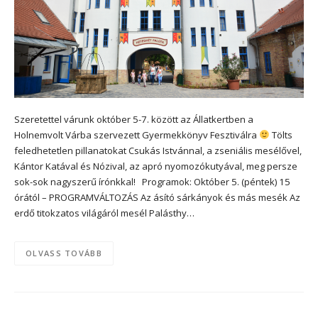
Szeretettel várunk október 5-7. között az Állatkertben a
Holnemvolt Várba szervezett Gyermekkönyv Fesztiválra
Tölts
feledhetetlen pillanatokat Csukás Istvánnal, a zseniális mesélővel,
Kántor Katával és Nózival, az apró nyomozókutyával, meg persze
sok-sok nagyszerű írónkkal! Programok: Október 5. (péntek) 15
órától – PROGRAMVÁLTOZÁS Az ásító sárkányok és más mesék Az
erdő titokzatos világáról mesél Palásthy…
OLVASS TOVÁBB