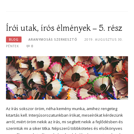
Írói utak, írós élmények – 5. rész
BLOG
ARANYMOSÁS SZERKESZTŐ
2019. AUGUSZTUS 30.
PÉNTEK
0
Az írás sokszor öröm, néha kemény munka, amihez rengeteg
kitartás kell. Interjúsorozatunkban írókat, meseírókat kérdezünk
arról, miért öröm nekik az írás, mi segített nekik a fejlődésben és
szerintük mi a siker titka. Népszerű többkötetes és elsőkönyves