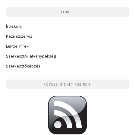
LINKEK
Íróiskola
Kéziratszerviz
Lektori hírek
Szerkesztői látványpékség
Szerkesztőképzés
KÖVESS MINKET RSS-BEN!