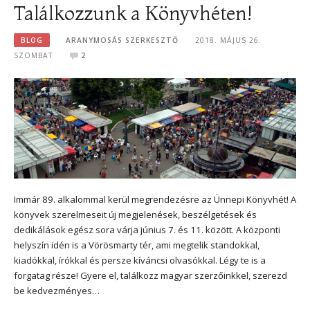
Találkozzunk a Könyvhéten!
BLOG
ARANYMOSÁS SZERKESZTŐ
2018. MÁJUS 26.
SZOMBAT
2
Immár 89. alkalommal kerül megrendezésre az Ünnepi Könyvhét! A
könyvek szerelmeseit új megjelenések, beszélgetések és
dedikálások egész sora várja június 7. és 11. között. A központi
helyszín idén is a Vörösmarty tér, ami megtelik standokkal,
kiadókkal, írókkal és persze kíváncsi olvasókkal. Légy te is a
forgatag része! Gyere el, találkozz magyar szerzőinkkel, szerezd
be kedvezményes…