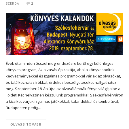
SZERDA
2
Évek óta minden ősszel megrendezésre kerül egy különleges
könyves program, Az olvasás éjszakája, ahol a könyvesboltok
kedvezményekkel és izgalmas programokkal várják az olvasókat,
és találkozhatsz írókkal, érdekes beszélgetéseket hallgathatsz
meg. Szeptember 28-án újra az olvasólámpák fénye világítja be a
Földet! Két helyszínen készülünk programokkal: Székesfehérváron
a kicsiket várjuk izgalmas játékokkal, kalandokkal és tombolával,
Budapesten pedig…
OLVASS TOVÁBB