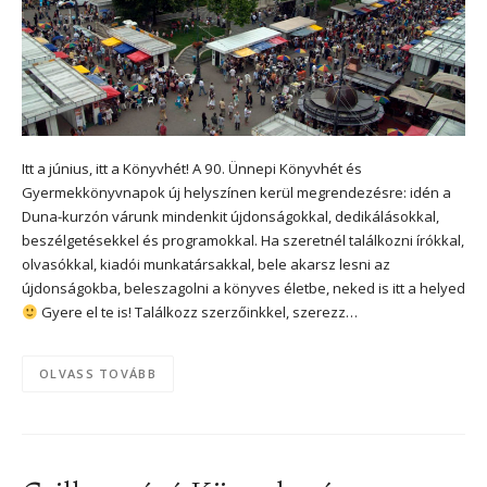
Itt a június, itt a Könyvhét! A 90. Ünnepi Könyvhét és
Gyermekkönyvnapok új helyszínen kerül megrendezésre: idén a
Duna-kurzón várunk mindenkit újdonságokkal, dedikálásokkal,
beszélgetésekkel és programokkal. Ha szeretnél találkozni írókkal,
olvasókkal, kiadói munkatársakkal, bele akarsz lesni az
újdonságokba, beleszagolni a könyves életbe, neked is itt a helyed
Gyere el te is! Találkozz szerzőinkkel, szerezz…
OLVASS TOVÁBB