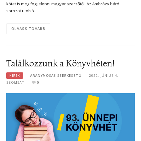
kötet is meg fog jelenni magyar szerzőtől: Az Ambrózy báró
sorozat utolsó…
OLVASS TOVÁBB
Találkozzunk a Könyvhéten!
HÍREK
ARANYMOSÁS SZERKESZTŐ
2022. JÚNIUS 4.
SZOMBAT
0