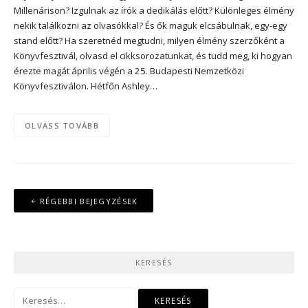
Millenárison? Izgulnak az írók a dedikálás előtt? Különleges élmény
nekik találkozni az olvasókkal? És ők maguk elcsábulnak, egy-egy
stand előtt? Ha szeretnéd megtudni, milyen élmény szerzőként a
Könyvfesztivál, olvasd el cikksorozatunkat, és tudd meg, ki hogyan
érezte magát április végén a 25. Budapesti Nemzetközi
Könyvfesztiválon. Hétfőn Ashley…
OLVASS TOVÁBB
Bejegyzés
RÉGEBBI BEJEGYZÉSEK
navigáció
KERESÉS
Keresés: