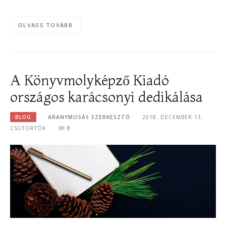
OLVASS TOVÁBB
A Könyvmolyképző Kiadó
országos karácsonyi dedikálása
BLOG
ARANYMOSÁS SZERKESZTŐ
2018. DECEMBER 13.
CSÜTÖRTÖK
0