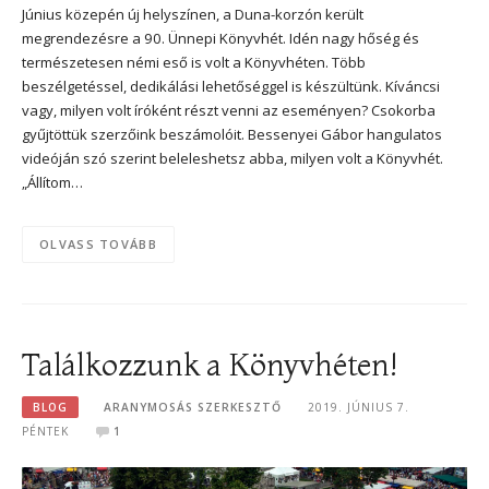
Június közepén új helyszínen, a Duna-korzón került
megrendezésre a 90. Ünnepi Könyvhét. Idén nagy hőség és
természetesen némi eső is volt a Könyvhéten. Több
beszélgetéssel, dedikálási lehetőséggel is készültünk. Kíváncsi
vagy, milyen volt íróként részt venni az eseményen? Csokorba
gyűjtöttük szerzőink beszámolóit. Bessenyei Gábor hangulatos
videóján szó szerint beleleshetsz abba, milyen volt a Könyvhét.
„Állítom…
OLVASS TOVÁBB
Találkozzunk a Könyvhéten!
BLOG
ARANYMOSÁS SZERKESZTŐ
2019. JÚNIUS 7.
PÉNTEK
1