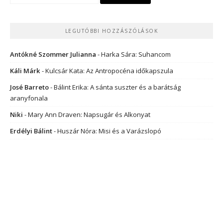
LEGUTÓBBI HOZZÁSZÓLÁSOK
Antókné Szommer Julianna
-
Harka Sára: Suhancom
Káli Márk
-
Kulcsár Kata: Az Antropocéna időkapszula
José Barreto
-
Bálint Erika: A sánta suszter és a barátság
aranyfonala
Niki
-
Mary Ann Draven: Napsugár és Alkonyat
Erdélyi Bálint
-
Huszár Nóra: Misi és a Varázslopó