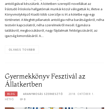
antológiával készülünk. A kötetben szereplő novellákat az
Írástudó Íróiskola hallgatóinak munkái közül válogattuk ki, illetve a
Könyvmolyképző Kiadó több szerzője is írt a kötetbe egy-egy
történetet. A Meghitt pillanatok antológia néha barátságokról, néha
testvéri kapcsolatról, néha szerelmekről mesél. Egymásra
találásról, megbocsátásról, nagy fájdalmak feldolgozásáról, az
igazság kimondásáról. A…
OLVASS TOVÁBB
Gyermekkönyv Fesztivál az
Állatkertben
BLOG
ARANYMOSÁS SZERKESZTŐ
2018. OKTÓBER 1.
HÉTFŐ
0