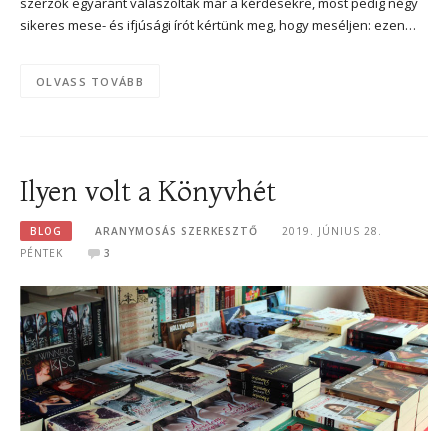
szerzők egyaránt válaszoltak már a kérdésekre, most pedig négy
sikeres mese- és ifjúsági írót kértünk meg, hogy meséljen: ezen…
OLVASS TOVÁBB
Ilyen volt a Könyvhét
BLOG
ARANYMOSÁS SZERKESZTŐ
2019. JÚNIUS 28.
PÉNTEK
3