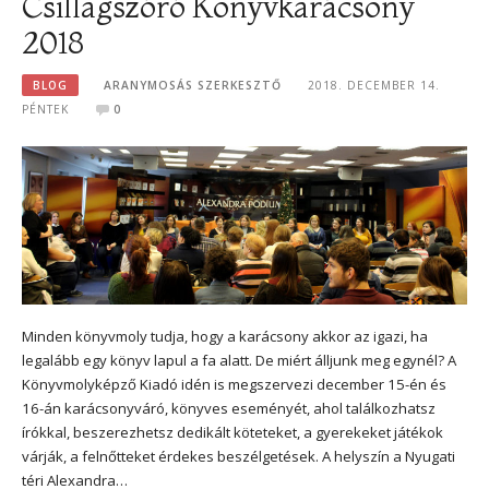
Csillagszóró Könyvkarácsony
2018
BLOG
ARANYMOSÁS SZERKESZTŐ
2018. DECEMBER 14.
PÉNTEK
0
Minden könyvmoly tudja, hogy a karácsony akkor az igazi, ha
legalább egy könyv lapul a fa alatt. De miért álljunk meg egynél? A
Könyvmolyképző Kiadó idén is megszervezi december 15-én és
16-án karácsonyváró, könyves eseményét, ahol találkozhatsz
írókkal, beszerezhetsz dedikált köteteket, a gyerekeket játékok
várják, a felnőtteket érdekes beszélgetések. A helyszín a Nyugati
téri Alexandra…