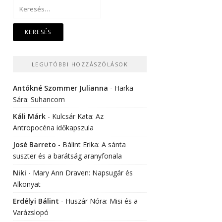
Keresés:
LEGUTÓBBI HOZZÁSZÓLÁSOK
Antókné Szommer Julianna
-
Harka
Sára: Suhancom
Káli Márk
-
Kulcsár Kata: Az
Antropocéna időkapszula
José Barreto
-
Bálint Erika: A sánta
suszter és a barátság aranyfonala
Niki
-
Mary Ann Draven: Napsugár és
Alkonyat
Erdélyi Bálint
-
Huszár Nóra: Misi és a
Varázslopó