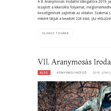
A 8. Aranymosás Irodalmi Válogatóra 2019. ja
lezajlott a kikerülési folyamat, megismerkedh
beszélgetések zajlottak az oldalon. Szakmai s
miként látjuk a beadott 226 írást. (Az előszűr
OLVASS TOVÁBB
VII. Aranymosás Iroda
KÖNYVMOLYKÉPZŐ
2018. JÚNIU
BLOG