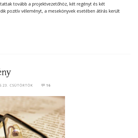
tattak tovább a projektvezetőhöz, két regényt és két
k pozitív véleményt, a mesekönyvek esetében átírás került
ény
US 23. CSÜTÖRTÖK
16