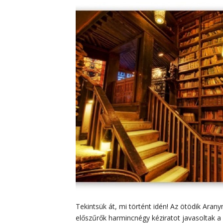
Tekintsük át, mi történt idén! Az ötödik Aran
előszűrők harmincnégy kéziratot javasoltak a