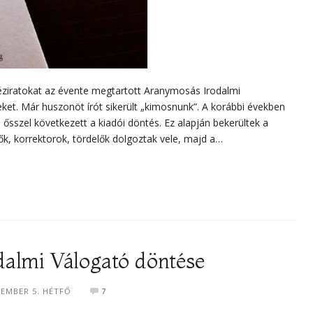
ziratokat az évente megtartott Aranymosás Irodalmi
eket. Már huszonöt írót sikerült „kimosnunk”. A korábbi években
d ősszel következett a kiadói döntés. Ez alapján bekerültek a
ők, korrektorok, tördelők dolgoztak vele, majd a…
almi Válogató döntése
TEMBER 5. HÉTFŐ
7