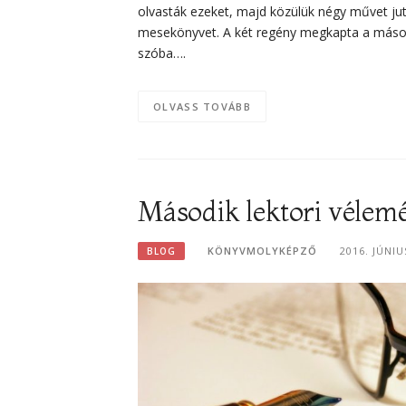
olvasták ezeket, majd közülük négy művet jut
mesekönyvet. A két regény megkapta a másodi
szóba….
OLVASS TOVÁBB
Második lektori vélem
KÖNYVMOLYKÉPZŐ
2016. JÚNI
BLOG