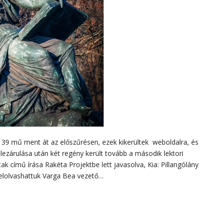
l 39 mű ment át az előszűrésen, ezek kikerültek weboldalra, és
 lezárulása után két regény került tovább a második lektori
ak című írása Rakéta Projektbe lett javasolva, Kia: Pillangólány
p elolvashattuk Varga Bea vezető…