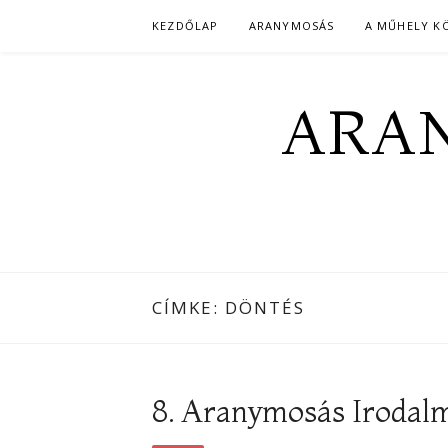
Skip
KEZDŐLAP
ARANYMOSÁS
A MŰHELY K
to
content
ARAN
CÍMKE:
DÖNTÉS
8. Aranymosás Irodalm