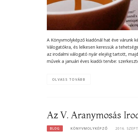
A Könyvmolyképző kiadónál hat éve várunk ké
Válogatókra, és lelkesen keressük a tehetség
az irodalmi válogató nyár elejéig tartott, maj
művek a januári éves kiadói tervbe: szerkeszt
OLVASS TOVÁBB
Az V. Aranymosás Irod
KÖNYVMOLYKÉPZŐ
2016. SZEP
BLOG