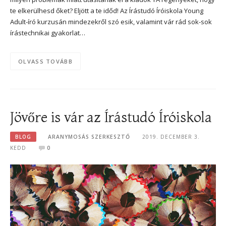
te elkerülhesd őket? Eljött a te időd! Az Írástudó Íróiskola Young
Adult-író kurzusán mindezekről szó esik, valamint vár rád sok-sok
írástechnikai gyakorlat…
OLVASS TOVÁBB
Jövőre is vár az Írástudó Íróiskola
BLOG
ARANYMOSÁS SZERKESZTŐ
2019. DECEMBER 3.
KEDD
0