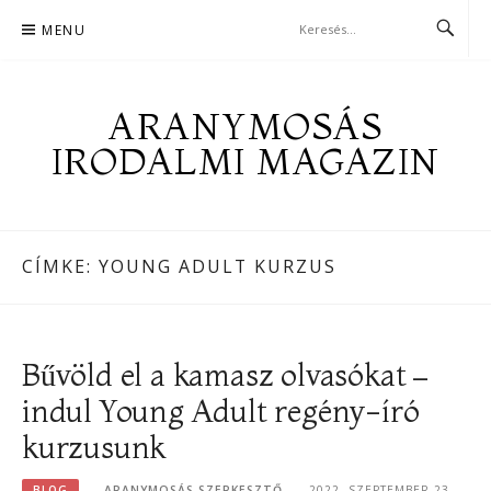
Skip
MENU
to
content
ARANYMOSÁS
IRODALMI MAGAZIN
CÍMKE:
YOUNG ADULT KURZUS
Bűvöld el a kamasz olvasókat –
indul Young Adult regény-író
kurzusunk
BLOG
ARANYMOSÁS SZERKESZTŐ
2022. SZEPTEMBER 23.