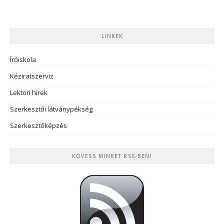
LINKEK
Íróiskola
Kéziratszerviz
Lektori hírek
Szerkesztői látványpékség
Szerkesztőképzés
KÖVESS MINKET RSS-BEN!