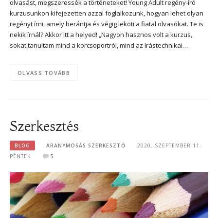
olvasást, megszeressék a történeteket! Young Adult regény-író
kurzusunkon kifejezetten azzal foglalkozunk, hogyan lehet olyan
regényt írni, amely berántja és végig leköti a fiatal olvasókat. Te is
nekik írnál? Akkor itt a helyed! „Nagyon hasznos volt a kurzus,
sokat tanultam mind a korcsoportról, mind az írástechnikai…
OLVASS TOVÁBB
Szerkesztés
BLOG
ARANYMOSÁS SZERKESZTŐ
2020. SZEPTEMBER 11.
PÉNTEK
5