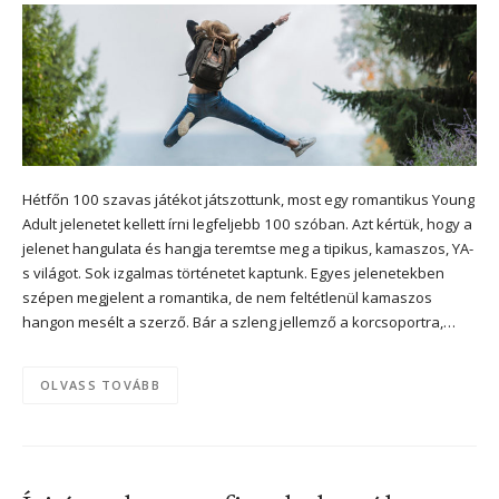
Hétfőn 100 szavas játékot játszottunk, most egy romantikus Young
Adult jelenetet kellett írni legfeljebb 100 szóban. Azt kértük, hogy a
jelenet hangulata és hangja teremtse meg a tipikus, kamaszos, YA-
s világot. Sok izgalmas történetet kaptunk. Egyes jelenetekben
szépen megjelent a romantika, de nem feltétlenül kamaszos
hangon mesélt a szerző. Bár a szleng jellemző a korcsoportra,…
OLVASS TOVÁBB