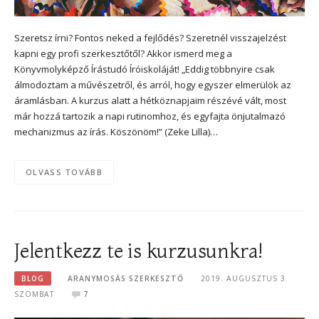
Szeretsz írni? Fontos neked a fejlődés? Szeretnél visszajelzést
kapni egy profi szerkesztőtől? Akkor ismerd meg a
Könyvmolyképző Írástudó Íróiskoláját! „Eddig többnyire csak
álmodoztam a művészetről, és arról, hogy egyszer elmerülök az
áramlásban. A kurzus alatt a hétköznapjaim részévé vált, most
már hozzá tartozik a napi rutinomhoz, és egyfajta önjutalmazó
mechanizmus az írás. Köszönöm!” (Zeke Lilla)…
OLVASS TOVÁBB
Jelentkezz te is kurzusunkra!
BLOG
ARANYMOSÁS SZERKESZTŐ
2019. AUGUSZTUS 3.
SZOMBAT
7