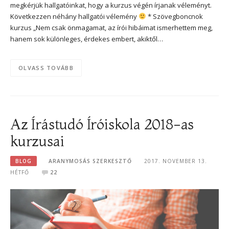
megkérjük hallgatóinkat, hogy a kurzus végén írjanak véleményt.
Következzen néhány hallgatói vélemény
* Szövegboncnok
kurzus „Nem csak önmagamat, az írói hibáimat ismerhettem meg,
hanem sok különleges, érdekes embert, akiktől…
OLVASS TOVÁBB
Az Írástudó Íróiskola 2018-as
kurzusai
BLOG
ARANYMOSÁS SZERKESZTŐ
2017. NOVEMBER 13.
HÉTFŐ
22