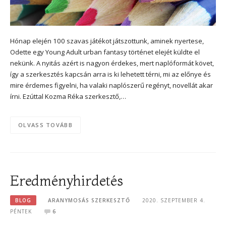
Hónap elején 100 szavas játékot játszottunk, aminek nyertese,
Odette egy Young Adult urban fantasy történet elejét küldte el
nekünk. A nyitás azért is nagyon érdekes, mert naplóformát követ,
így a szerkesztés kapcsán arra is ki lehetett térni, mi az előnye és
mire érdemes figyelni, ha valaki naplószerű regényt, novellát akar
írni. Ezúttal Kozma Réka szerkesztő,…
OLVASS TOVÁBB
Eredményhirdetés
BLOG
ARANYMOSÁS SZERKESZTŐ
2020. SZEPTEMBER 4.
PÉNTEK
6