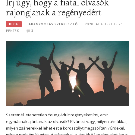
Írj úgy, hogy a fiatal olvasók
rajongjanak a regényedért
BLOG
ARANYMOSÁS SZERKESZTŐ
2020. AUGUSZTUS 21.
PÉNTEK
3
Szeretnél letehetetlen Young Adult regényeket írni, amit
egymásnak ajánlanak az olvasók? Kíváncsi vagy, milyen témákkal,
milyen zsánerekkel lehet ezt a korosztályt megszólítani? Érdekel,
milyen problémák miatt utasítanak el a kiadók YA regényeket, hogy