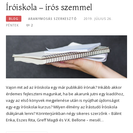
Íróiskola – írós szemmel
BLOG
ARANYMOSÁS SZERKESZTŐ
2019. JÚLIUS 26.
PÉNTEK
2
Vajon mit ad az íróiskola egy már publikáló írónak? Inkább akkor
érdemes fejleszteni magunkat, ha be akarunk jutni egy kiadóhoz,
vagy az első könyvek megjelenése után is nyújthat újdonságot
egy-egy íróiskolai kurzus? Milyen élmény az Írástudó Íróiskola
diákjának lenni? Körinterjúnkban négy sikeres szerzőnk – Bálint
Erika, Eszes Rita, Greff Magdi és V.K. Bellone – mesél…