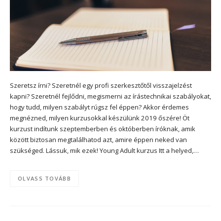
Szeretsz írni? Szeretnél egy profi szerkesztőtől visszajelzést
kapni? Szeretnél fejlődni, megismerni az írástechnikai szabályokat,
hogy tudd, milyen szabályt rúgsz fel éppen? Akkor érdemes
megnézned, milyen kurzusokkal készülünk 2019 őszére! Öt
kurzust indítunk szeptemberben és októberben íróknak, amik
között biztosan megtalálhatod azt, amire éppen neked van
szükséged. Lássuk, mik ezek! Young Adult kurzus Itt a helyed,…
OLVASS TOVÁBB