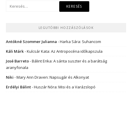
Keresés:
LEGUTÓBBI HOZZÁSZÓLÁSOK
Antókné Szommer Julianna
-
Harka Sára: Suhancom
Káli Márk
-
Kulcsár Kata: Az Antropocéna időkapszula
José Barreto
-
Bálint Erika: A sánta suszter és a barátság
aranyfonala
Niki
-
Mary Ann Draven: Napsugár és Alkonyat
Erdélyi Bálint
-
Huszár Nóra: Misi és a Varázslopó