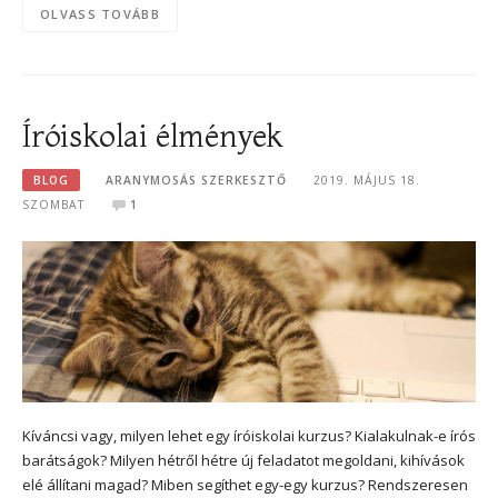
OLVASS TOVÁBB
Íróiskolai élmények
BLOG
ARANYMOSÁS SZERKESZTŐ
2019. MÁJUS 18.
SZOMBAT
1
Kíváncsi vagy, milyen lehet egy íróiskolai kurzus? Kialakulnak-e írós
barátságok? Milyen hétről hétre új feladatot megoldani, kihívások
elé állítani magad? Miben segíthet egy-egy kurzus? Rendszeresen