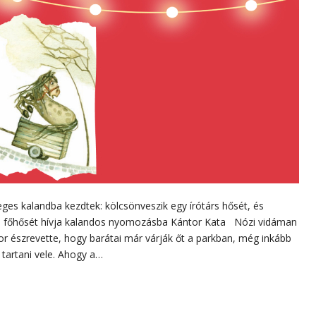
es kalandba kezdtek: kölcsönveszik egy írótárs hősét, és
ttila főhősét hívja kalandos nyomozásba Kántor Kata Nózi vidáman
or észrevette, hogy barátai már várják őt a parkban, még inkább
t tartani vele. Ahogy a…