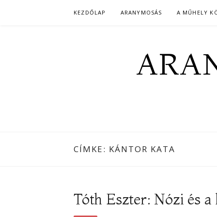
Skip
KEZDŐLAP
ARANYMOSÁS
A MŰHELY K
to
content
ARAN
CÍMKE:
KÁNTOR KATA
Tóth Eszter: Nózi és a