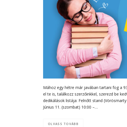
Mához egy hétre már javában tartani fog a 9
el te is, találkozz szerzőinkkel, szerezd be 
dedikálások listája: Felnőtt stand (Vörösmarty 
Június 11. (szombat) 10:00 –…
OLVASS TOVÁBB