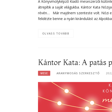
A Könyvmolyképző Kiadó meseszerzői különleg
átrepítik a saját világukba. Kántor Kata Nózij
révén… Már majdnem szenteste volt. Nózi ezt
felidézte benne a nyári kirándulást az Alpokba
OLVASS TOVÁBB
Kántor Kata: A patás p
ARANYMOSÁS SZERKESZTŐ
202
MESE