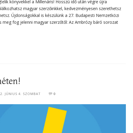
elik könyvekkel a Millenáris! Hosszú idő után végre újra
találkozhatsz magyar szerzőinkkel, kedvezményesen szerethetsz
thetsz. Újdonságokkal is készülünk a 27. Budapesti Nemzetközi
 is meg fog jelenni magyar szerzőtől: Az Ambrózy báró sorozat
éten!
22. JÚNIUS 4. SZOMBAT
0