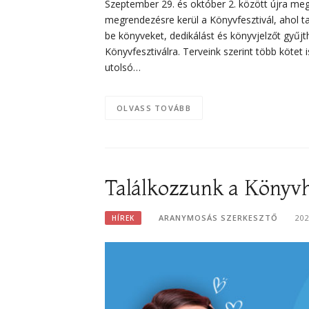
Szeptember 29. és október 2. között újra megt
megrendezésre kerül a Könyvfesztivál, ahol 
be könyveket, dedikálást és könyvjelzőt gyűj
Könyvfesztiválra. Terveink szerint több kötet
utolsó…
OLVASS TOVÁBB
Találkozzunk a Könyvh
ARANYMOSÁS SZERKESZTŐ
20
HÍREK