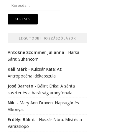
Keresés:
LEGUTÓBBI HOZZÁSZÓLÁSOK
Antókné Szommer Julianna
-
Harka
Sára: Suhancom
Káli Márk
-
Kulcsár Kata: Az
Antropocéna időkapszula
José Barreto
-
Bálint Erika: A sánta
suszter és a barátság aranyfonala
Niki
-
Mary Ann Draven: Napsugár és
Alkonyat
Erdélyi Bálint
-
Huszár Nóra: Misi és a
Varázslopó