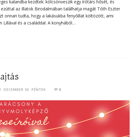
es kalandba kezdtek: kölcsönveszik egy írótárs hősét, és
a ezúttal az Illatok Birodalmában találhatja magát Tóth Eszter
 onnan tudta, hogy a lakásukba fenyőillat költözött, ami
n Lillával és a családdal. A konyhából…
ajtás
2. DECEMBER 30. PÉNTEK
0