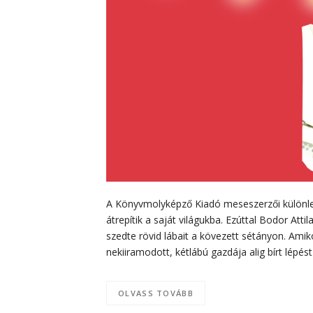
A Könyvmolyképző Kiadó meseszerzői különleg
átrepítik a saját világukba. Ezúttal Bodor A
szedte rövid lábait a kövezett sétányon. Amik
nekiiramodott, kétlábú gazdája alig bírt lépés
OLVASS TOVÁBB