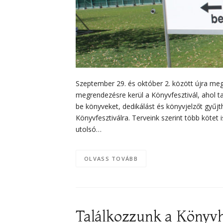
Szeptember 29. és október 2. között újra megt
megrendezésre kerül a Könyvfesztivál, ahol 
be könyveket, dedikálást és könyvjelzőt gyűj
Könyvfesztiválra. Terveink szerint több kötet
utolsó…
OLVASS TOVÁBB
Találkozzunk a Könyvh