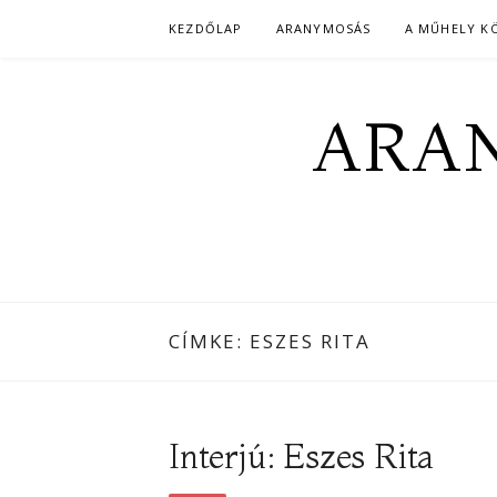
Skip
KEZDŐLAP
ARANYMOSÁS
A MŰHELY K
to
content
ARAN
CÍMKE:
ESZES RITA
Interjú: Eszes Rita