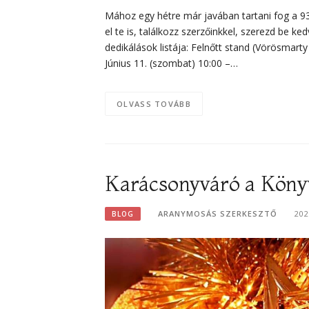
Mához egy hétre már javában tartani fog a 9
el te is, találkozz szerzőinkkel, szerezd be 
dedikálások listája: Felnőtt stand (Vörösmarty 
Június 11. (szombat) 10:00 –…
OLVASS TOVÁBB
Karácsonyváró a Köny
ARANYMOSÁS SZERKESZTŐ
202
BLOG