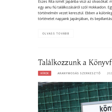
Eszes Rita ismét Japánba viszi az olvasókat: m
egy ainu fiú találkozásáról szól Hokkaidon. 
történelmén vezet keresztül. Ebben a különle
történetet napjaink Japánjában, és bepillantás
OLVASS TOVÁBB
Találkozzunk a Könyvf
ARANYMOSÁS SZERKESZTŐ
20
HÍREK