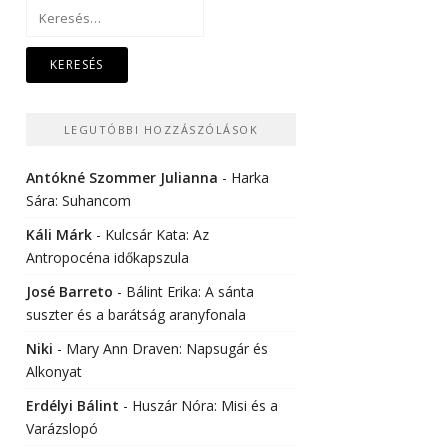
Keresés:
LEGUTÓBBI HOZZÁSZÓLÁSOK
Antókné Szommer Julianna
-
Harka
Sára: Suhancom
Káli Márk
-
Kulcsár Kata: Az
Antropocéna időkapszula
José Barreto
-
Bálint Erika: A sánta
suszter és a barátság aranyfonala
Niki
-
Mary Ann Draven: Napsugár és
Alkonyat
Erdélyi Bálint
-
Huszár Nóra: Misi és a
Varázslopó