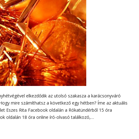
nyhétvégével elkezdődik az utolsó szakasza a karácsonyváró
 Hogy mire számíthatsz a következő egy hétben? Íme az aktuális
zlet Eszes Rita Facebook oldalán a Rókatündérből 15 óra
k oldalán 18 óra online író-olvasó találkozó,…