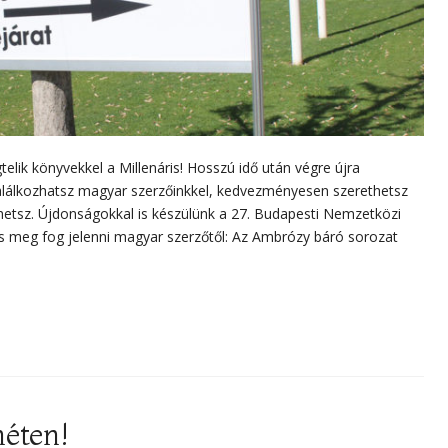
elik könyvekkel a Millenáris! Hosszú idő után végre újra
találkozhatsz magyar szerzőinkkel, kedvezményesen szerethetsz
thetsz. Újdonságokkal is készülünk a 27. Budapesti Nemzetközi
 is meg fog jelenni magyar szerzőtől: Az Ambrózy báró sorozat
éten!