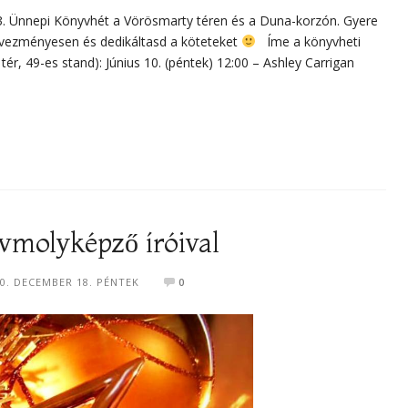
3. Ünnepi Könyvhét a Vörösmarty téren és a Duna-korzón. Gyere
kedvezményesen és dedikáltasd a köteteket
Íme a könyvheti
tér, 49-es stand): Június 10. (péntek) 12:00 – Ashley Carrigan
vmolyképző íróival
0. DECEMBER 18. PÉNTEK
0