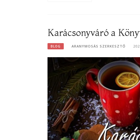
Karácsonyváró a Köny
ARANYMOSÁS SZERKESZTŐ
202
BLOG