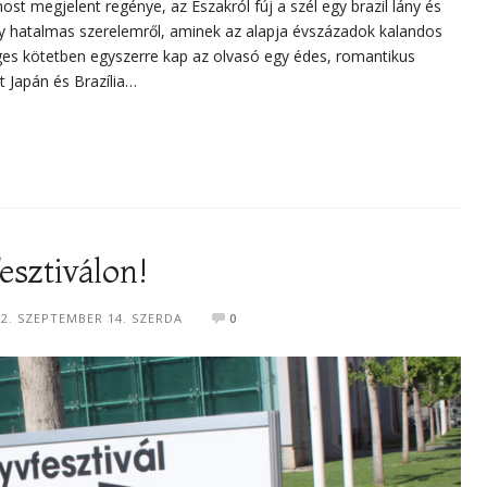
ost megjelent regénye, az Északról fúj a szél egy brazil lány és
Egy hatalmas szerelemről, aminek az alapja évszázadok kalandos
ges kötetben egyszerre kap az olvasó egy édes, romantikus
t Japán és Brazília…
esztiválon!
22. SZEPTEMBER 14. SZERDA
0