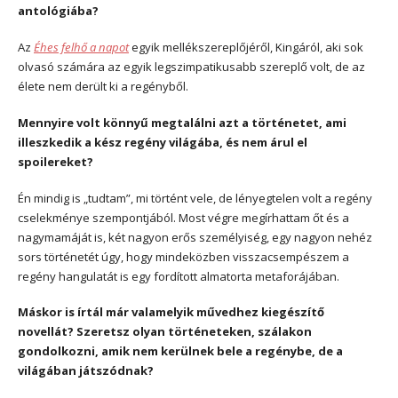
antológiába?
Az
Éhes felhő a napot
egyik mellékszereplőjéről, Kingáról, aki sok
olvasó számára az egyik legszimpatikusabb szereplő volt, de az
élete nem derült ki a regényből.
Mennyire volt könnyű megtalálni azt a történetet, ami
illeszkedik a kész regény világába, és nem árul
el
spoilereket?
Én mindig is „tudtam”, mi történt vele, de lényegtelen volt a regény
cselekménye szempontjából. Most végre megírhattam őt és a
nagymamáját is, két nagyon erős személyiség, egy nagyon nehéz
sors történetét úgy, hogy mindeközben visszacsempészem a
regény hangulatát is egy fordított almatorta metaforájában.
Máskor is írtál már valamelyik művedhez kiegészítő
novellát? Szeretsz olyan történeteken, szálakon
gondolkozni, amik nem kerülnek bele a regénybe, de a
világában játszódnak?