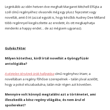
Leginkább az idén hetven éve meghalt Margaret Mitchell Elfújta a
szél című regényéhez olvasnék még egy plusz fejezetet vagy
novellát, amit ő írt (azzal együtt is, hogy később Audrey Dee Milland
több regénnyel kiegészítette az eredetit, és ott megkaphatja
mindenki a happy endet… de az mégsem ugyanaz).
Gulyás Péter
Milyen kötethez, kiről írtál novellát a Gyöngyfüzér
antológiába?
A végtelen térségek örök hallgatása
című regényhez írtam; a
novellában a regény főhősei szerepelnek – talán jóval azelőtt,
hogy a pokol elszabadulna, talán már régen azt követően.
Mennyire volt könnyű megtalálni azt a történetet, ami
illeszkedik a kész regény világába, és nem árul el
spoilereket?