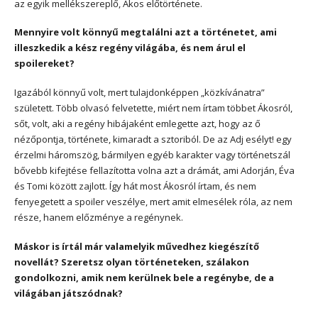
az egyik mellékszereplő, Ákos előtörténete.
Mennyire volt könnyű megtalálni azt a történetet, ami
illeszkedik a kész regény világába, és nem árul el
spoilereket?
Igazából könnyű volt, mert tulajdonképpen „közkívánatra”
született. Több olvasó felvetette, miért nem írtam többet Ákosról,
sőt, volt, aki a regény hibájaként emlegette azt, hogy az ő
nézőpontja, története, kimaradt a sztoriból. De az Adj esélyt! egy
érzelmi háromszög, bármilyen egyéb karakter vagy történetszál
bővebb kifejtése fellazította volna azt a drámát, ami Adorján, Éva
és Tomi között zajlott. Így hát most Ákosról írtam, és nem
fenyegetett a spoiler veszélye, mert amit elmesélek róla, az nem
része, hanem előzménye a regénynek.
Máskor is írtál már valamelyik művedhez kiegészítő
novellát? Szeretsz olyan történeteken, szálakon
gondolkozni, amik nem kerülnek bele a regénybe, de a
világában játszódnak?