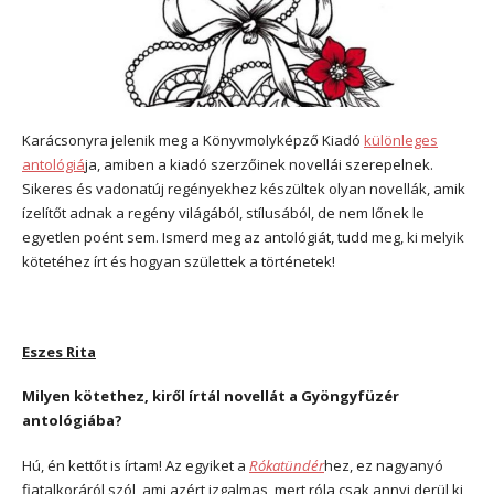
Karácsonyra jelenik meg a Könyvmolyképző Kiadó
különleges
antológiá
ja, amiben a kiadó szerzőinek novellái szerepelnek.
Sikeres és vadonatúj regényekhez készültek olyan novellák, amik
ízelítőt adnak a regény világából, stílusából, de nem lőnek le
egyetlen poént sem. Ismerd meg az antológiát, tudd meg, ki melyik
kötetéhez írt és hogyan születtek a történetek!
Eszes Rita
Milyen kötethez, kiről írtál novellát a Gyöngyfüzér
antológiába?
Hú, én kettőt is írtam! Az egyiket a
Rókatündér
hez, ez nagyanyó
fiatalkoráról szól, ami azért izgalmas, mert róla csak annyi derül ki