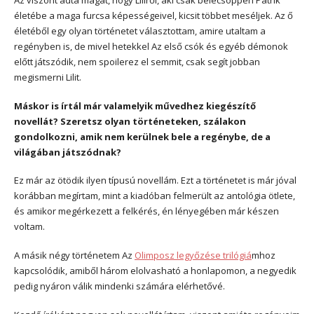
életébe a maga furcsa képességeivel, kicsit többet meséljek. Az ő
életéből egy olyan történetet választottam, amire utaltam a
regényben is, de mivel hetekkel Az első csók és egyéb démonok
előtt játszódik, nem spoilerez el semmit, csak segít jobban
megismerni Lilit.
Máskor is írtál már valamelyik művedhez kiegészítő
novellát? Szeretsz olyan történeteken, szálakon
gondolkozni, amik nem kerülnek bele a regénybe, de a
világában játszódnak?
Ez már az ötödik ilyen típusú novellám. Ezt a történetet is már jóval
korábban megírtam, mint a kiadóban felmerült az antológia ötlete,
és amikor megérkezett a felkérés, én lényegében már készen
voltam.
A másik négy történetem Az
Olimposz legyőzése trilógiá
mhoz
kapcsolódik, amiből három elolvasható a honlapomon, a negyedik
pedig nyáron válik mindenki számára elérhetővé.