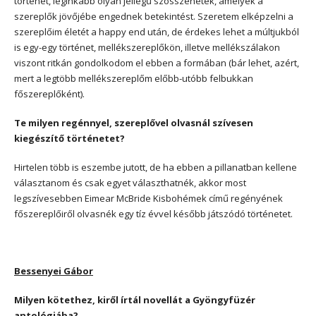
történet, leginkább olyan jellegű szösszenetek, amelyek a
szereplők jövőjébe engednek betekintést. Szeretem elképzelni a
szereplőim életét a happy end után, de érdekes lehet a múltjukból
is egy-egy történet, mellékszereplőkön, illetve mellékszálakon
viszont ritkán gondolkodom el ebben a formában (bár lehet, azért,
mert a legtöbb mellékszereplőm előbb-utóbb felbukkan
főszereplőként).
Te milyen regénnyel, szereplővel olvasnál szívesen
kiegészítő történetet?
Hirtelen több is eszembe jutott, de ha ebben a pillanatban kellene
választanom és csak egyet választhatnék, akkor most
legszívesebben Eimear McBride Kisbohémek című regényének
főszereplőiről olvasnék egy tíz évvel később játszódó történetet.
Bessenyei Gábor
Milyen kötethez, kiről írtál novellát a Gyöngyfüzér
antológiába?