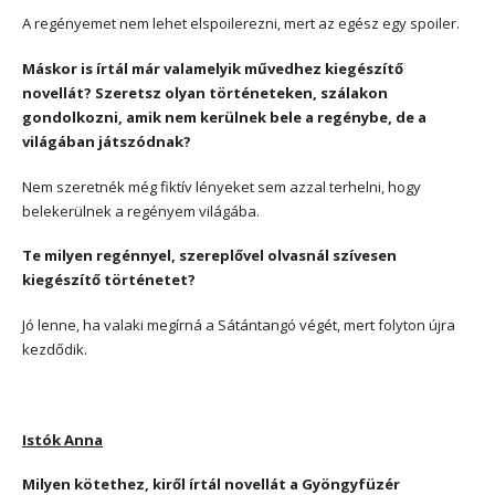
A regényemet nem lehet elspoilerezni, mert az egész egy spoiler.
Máskor is írtál már valamelyik művedhez kiegészítő
novellát? Szeretsz olyan történeteken, szálakon
gondolkozni, amik nem kerülnek bele a regénybe, de a
világában játszódnak?
Nem szeretnék még fiktív lényeket sem azzal terhelni, hogy
belekerülnek a regényem világába.
Te milyen regénnyel, szereplővel olvasnál szívesen
kiegészítő történetet?
Jó lenne, ha valaki megírná a Sátántangó végét, mert folyton újra
kezdődik.
Istók Anna
Milyen kötethez, kiről írtál novellát a Gyöngyfüzér