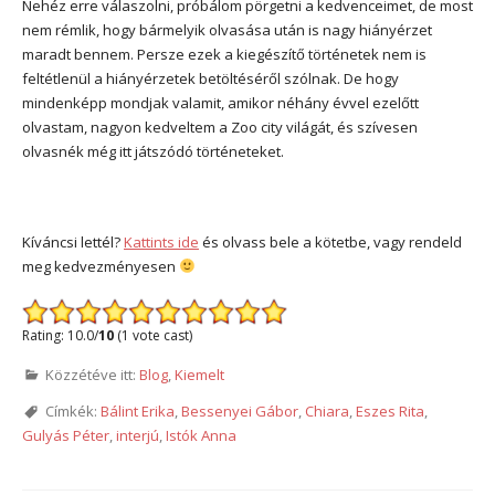
Nehéz erre válaszolni, próbálom pörgetni a kedvenceimet, de most
nem rémlik, hogy bármelyik olvasása után is nagy hiányérzet
maradt bennem. Persze ezek a kiegészítő történetek nem is
feltétlenül a hiányérzetek betöltéséről szólnak. De hogy
mindenképp mondjak valamit, amikor néhány évvel ezelőtt
olvastam, nagyon kedveltem a Zoo city világát, és szívesen
olvasnék még itt játszódó történeteket.
Kíváncsi lettél?
Kattints ide
és olvass bele a kötetbe, vagy rendeld
meg kedvezményesen
Rating: 10.0/
10
(1 vote cast)
Közzétéve itt:
Blog
,
Kiemelt
Címkék:
Bálint Erika
,
Bessenyei Gábor
,
Chiara
,
Eszes Rita
,
Gulyás Péter
,
interjú
,
Istók Anna