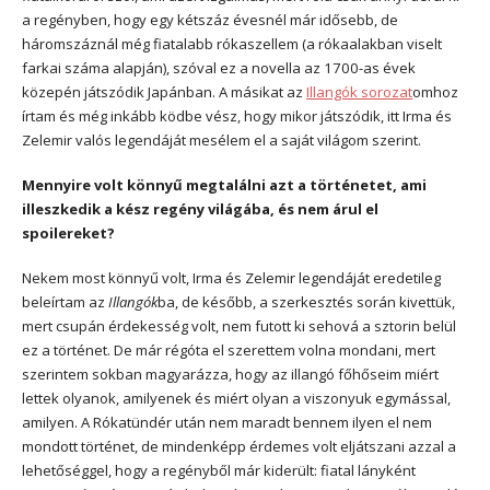
a regényben, hogy egy kétszáz évesnél már idősebb, de
háromszáznál még fiatalabb rókaszellem (a rókaalakban viselt
farkai száma alapján), szóval ez a novella az 1700-as évek
közepén játszódik Japánban. A másikat az
Illangók sorozat
omhoz
írtam és még inkább ködbe vész, hogy mikor játszódik, itt Irma és
Zelemir valós legendáját mesélem el a saját világom szerint.
Mennyire volt könnyű megtalálni azt a történetet, ami
illeszkedik a kész regény világába, és nem árul el
spoilereket?
Nekem most könnyű volt, Irma és Zelemir legendáját eredetileg
beleírtam az
Illangók
ba, de később, a szerkesztés során kivettük,
mert csupán érdekesség volt, nem futott ki sehová a sztorin belül
ez a történet. De már régóta el szerettem volna mondani, mert
szerintem sokban magyarázza, hogy az illangó főhőseim miért
lettek olyanok, amilyenek és miért olyan a viszonyuk egymással,
amilyen. A Rókatündér után nem maradt bennem ilyen el nem
mondott történet, de mindenképp érdemes volt eljátszani azzal a
lehetőséggel, hogy a regényből már kiderült: fiatal lányként