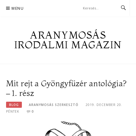
Skip
MENU
to
content
ARANYMOSÁS
IRODALMI MAGAZIN
Mit rejt a Gyöngyfüzér antológia?
– 1. rész
BLOG
ARANYMOSÁS SZERKESZTŐ
2019. DECEMBER 20.
PÉNTEK
0