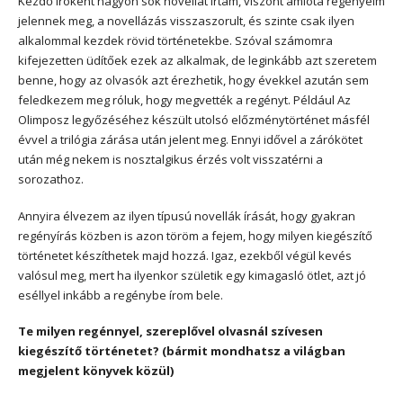
Kezdő íróként nagyon sok novellát írtam, viszont amióta regényeim
jelennek meg, a novellázás visszaszorult, és szinte csak ilyen
alkalommal kezdek rövid történetekbe. Szóval számomra
kifejezetten üdítőek ezek az alkalmak, de leginkább azt szeretem
benne, hogy az olvasók azt érezhetik, hogy évekkel azután sem
feledkezem meg róluk, hogy megvették a regényt. Például Az
Olimposz legyőzéséhez készült utolsó előzménytörténet másfél
évvel a trilógia zárása után jelent meg. Ennyi idővel a zárókötet
után még nekem is nosztalgikus érzés volt visszatérni a
sorozathoz.
Annyira élvezem az ilyen típusú novellák írását, hogy gyakran
regényírás közben is azon töröm a fejem, hogy milyen kiegészítő
történetet készíthetek majd hozzá. Igaz, ezekből végül kevés
valósul meg, mert ha ilyenkor születik egy kimagasló ötlet, azt jó
eséllyel inkább a regénybe írom bele.
Te milyen regénnyel, szereplővel olvasnál szívesen
kiegészítő történetet? (bármit mondhatsz a világban
megjelent könyvek közül)