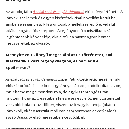
Az antológiába
Az első csók és egyéb démonok
előzménytörténete, A
lányok, szellemek és egyéb kísértések című novellám került be,
amiben a regény egyik legfontosabb mellékszereplője, Vida Lili
találta magát a főszerepben. A regényben ő a misztikus szál
legfontosabb képviselője, akit a stílusa miatt nagyon hamar
megszerettek az olvasók.
Mennyire volt könnyű megtalálni azt a történetet, ami
illeszkedik a kész regény világába, és nem árul el
spoilereket?
Az első csók és egyéb démonok
Eppel Patrik történetét meséli el, aki
először próbál összejönni egy lánnyal. Sokat gondolkodtam azon,
mit lehetne még elmondani róla, de egy kis töprengés után
rájöttem, hogy az ő esetében felesleges egy előzménytörténettel
visszább haladni az időben, hiszen az ő nagy kalandja (akár a
lányokról, akár a misztikumról van szó) pontosan
Az első csók és
egyéb démonok
első fejezetében kezdődik el.
Az viszont adta magát, hogy Liliről, aki csak belecsöppen Patrik