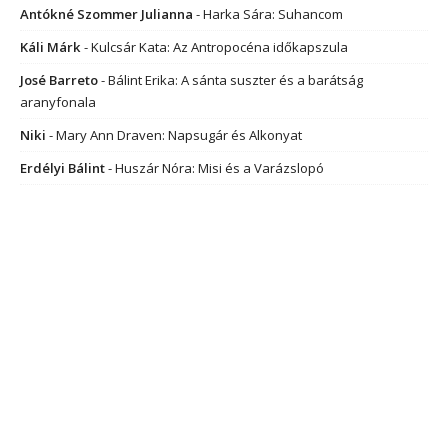
Antókné Szommer Julianna
-
Harka Sára: Suhancom
Káli Márk
-
Kulcsár Kata: Az Antropocéna időkapszula
José Barreto
-
Bálint Erika: A sánta suszter és a barátság
aranyfonala
Niki
-
Mary Ann Draven: Napsugár és Alkonyat
Erdélyi Bálint
-
Huszár Nóra: Misi és a Varázslopó