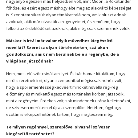
nagyanyó egészen más helyzetben volt, mint Midori, a Rókatündér
főhőse, és ezért egész máshogy élte meg az alakváltó képességet
is. Szerintem sikerült olyan témákat találnom, amik pluszt adnak
azoknak, akik már olvasták a regényeimet, és remélem, hogy
felkelti az érdeklődését azoknak, akik még csak szemeznek velük.
Máskor is írtál már valamelyik művedhez kiegészítő
novellát? Szeretsz olyan történeteken, szálakon
gondolkozni, amik nem kerülnek bele a regénybe, de a
világában játszódnak?
Nem, most először csináltam ilyet. És bár hamar kitaláltam, hogy
miről szeretnék írni, olyan szempontból mégiscsak nehéz volt,
hogy a spoilermentesség kedvéért mindkét novella régi-régi
előzmény és mindkettő egész más történelmi korban játszódik,
mint a regényeim. Érdekes volt, sok mindennek utána kellett nézni,
de szívesen merültem el újra a szereplőim életében, úgyhogy
ezután is elképzelhetőnek tartom, hogy megteszem még.
Te milyen regénnyel, szereplővel olvasnál szívesen
kiegészítő történetet?