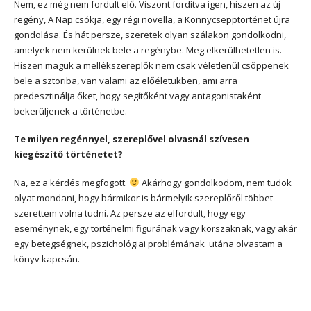
Nem, ez még nem fordult elő. Viszont fordítva igen, hiszen az új
regény, A Nap csókja, egy régi novella, a Könnycsepptörténet újra
gondolása. És hát persze, szeretek olyan szálakon gondolkodni,
amelyek nem kerülnek bele a regénybe. Meg elkerülhetetlen is.
Hiszen maguk a mellékszereplők nem csak véletlenül csöppenek
bele a sztoriba, van valami az előéletükben, ami arra
predesztinálja őket, hogy segítőként vagy antagonistaként
bekerüljenek a történetbe.
Te milyen regénnyel, szereplővel olvasnál szívesen
kiegészítő történetet?
Na, ez a kérdés megfogott.
Akárhogy gondolkodom, nem tudok
olyat mondani, hogy bármikor is bármelyik szereplőről többet
szerettem volna tudni. Az persze az elfordult, hogy egy
eseménynek, egy történelmi figurának vagy korszaknak, vagy akár
egy betegségnek, pszichológiai problémának utána olvastam a
könyv kapcsán.