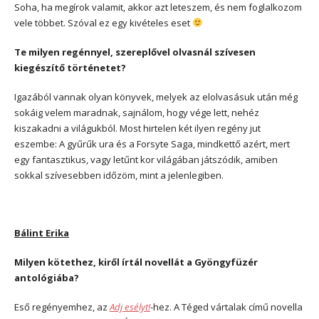
Soha, ha megírok valamit, akkor azt leteszem, és nem foglalkozom
vele többet. Szóval ez egy kivételes eset
Te milyen regénnyel, szereplővel olvasnál szívesen
kiegészítő történetet?
Igazából vannak olyan könyvek, melyek az elolvasásuk után még
sokáig velem maradnak, sajnálom, hogy vége lett, nehéz
kiszakadni a világukból. Most hirtelen két ilyen regény jut
eszembe: A gyűrűk ura és a Forsyte Saga, mindkettő azért, mert
egy fantasztikus, vagy letűnt kor világában játszódik, amiben
sokkal szívesebben időzöm, mint a jelenlegiben.
Bálint Erika
Milyen kötethez, kiről írtál novellát a Gyöngyfüzér
antológiába?
Eső regényemhez, az
Adj esélyt!
-hez. A Téged vártalak című novella