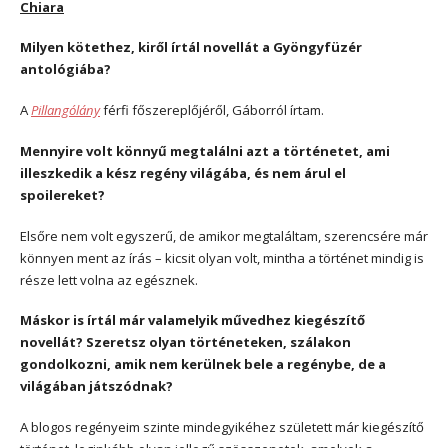
Chiara
Milyen kötethez, kiről írtál novellát a Gyöngyfüzér
antológiába?
A
Pillangólány
férfi főszereplőjéről, Gáborról írtam.
Mennyire volt könnyű megtalálni azt a történetet, ami
illeszkedik a kész regény világába, és nem árul el
spoilereket?
Elsőre nem volt egyszerű, de amikor megtaláltam, szerencsére már
könnyen ment az írás – kicsit olyan volt, mintha a történet mindig is
része lett volna az egésznek.
Máskor is írtál már valamelyik művedhez kiegészítő
novellát? Szeretsz olyan történeteken, szálakon
gondolkozni, amik nem kerülnek bele a regénybe, de a
világában játszódnak?
A blogos regényeim szinte mindegyikéhez született már kiegészítő