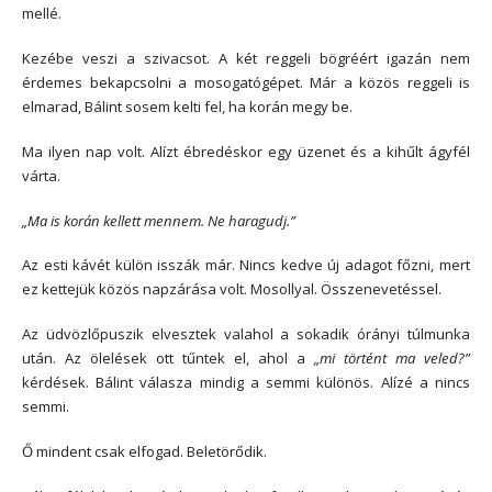
mellé.
Kezébe veszi a szivacsot. A két reggeli bögréért igazán nem
érdemes bekapcsolni a mosogatógépet. Már a közös reggeli is
elmarad, Bálint sosem kelti fel, ha korán megy be.
Ma ilyen nap volt. Alízt ébredéskor egy üzenet és a kihűlt ágyfél
várta.
„Ma is korán kellett mennem. Ne haragudj.”
Az esti kávét külön isszák már. Nincs kedve új adagot főzni, mert
ez kettejük közös napzárása volt. Mosollyal. Összenevetéssel.
Az üdvözlőpuszik elvesztek valahol a sokadik órányi túlmunka
után. Az ölelések ott tűntek el, ahol a
„mi történt ma veled?”
kérdések. Bálint válasza mindig a semmi különös. Alízé a nincs
semmi.
Ő mindent csak elfogad. Beletörődik.