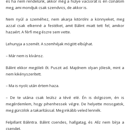
és ha nem rendelünk, akkor még a hülye vacsorát is én csinálom
meg, ami mondjuk csak szendvics, de akkor is.
Nem nyúl a szeméhez, nem akarja kitörölni a könnyeket, meg
azzal csak elkenné a festéket, amit Bálint miatt tett fel, amikor
hazaért. A férfi meg észre sem vette.
Lehunyja a szemét. A szemhéjak mögött elbújhat.
– Már nem is kívánsz.
Bálint ekkor megöleli őt. Puszit ad. Majdnem olyan jólesik, mint a
nem kikényszerített.
– Ma is nyolc után értem haza.
– De te utána csak leülsz a tévé elé. Én is dolgozom, én is
megérdemlem, hogy pihenhessek végre. De helyette mosogatok,
meg gürcölök a takarítással. Meg inkább veled lennék.
Felpillant Bálintra. Bálint csendes, hallgatag, és Alíz nem bírja a
csendet.