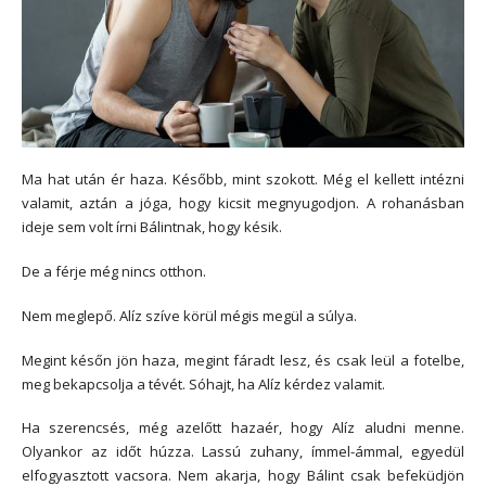
Ma hat után ér haza. Később, mint szokott. Még el kellett intézni
valamit, aztán a jóga, hogy kicsit megnyugodjon. A rohanásban
ideje sem volt írni Bálintnak, hogy késik.
De a férje még nincs otthon.
Nem meglepő. Alíz szíve körül mégis megül a súlya.
Megint későn jön haza, megint fáradt lesz, és csak leül a fotelbe,
meg bekapcsolja a tévét. Sóhajt, ha Alíz kérdez valamit.
Ha szerencsés, még azelőtt hazaér, hogy Alíz aludni menne.
Olyankor az időt húzza. Lassú zuhany, ímmel-ámmal, egyedül
elfogyasztott vacsora. Nem akarja, hogy Bálint csak befeküdjön