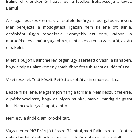
Bálint fél kilenckor ér haza, leül a fotelbe. Bekapcsolja a tévét.
Bámul.
Alíz ujjai összeszorulnak a csúfolódósárga mosogatószivacson.
Már befejezte a mosogatást, igazán nem kellene ott állnia,
esténként úgyis rendelnek. Könnyebb azt enni, kidobni a
maradékot és a műanyagdobozt, mint elkészíteni a vacsorát, aztán
elpakolni.
Miért is bújjon Bálint mellé? Régen úgy szeretett olvasni a kanapén,
hogy a talpa Bálint kemény combjához feszült. Most az időt húzza.
Vizet tesz fel. Teát készít. Betölti a szobát a citromostea illata.
Beszélni kellene. Mégsem jön hang a torkára. Nem készült fel erre,
a párkapcsolatra, hogy az olyan munka, amivel mindig dolgozni
kell. Nem csak egy állapot, ami jó.
Nem egy ajándék, ami örökké tart.
Vagy menedék? Ezért jött össze Bálinttal, mert Bálint szereti, fontos
neki, ebédet főzött neki, míg randiztak, és palacsintát is sütött.