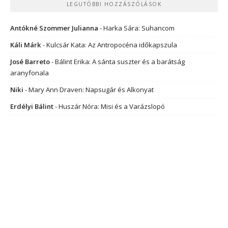
LEGUTÓBBI HOZZÁSZÓLÁSOK
Antókné Szommer Julianna
-
Harka Sára: Suhancom
Káli Márk
-
Kulcsár Kata: Az Antropocéna időkapszula
José Barreto
-
Bálint Erika: A sánta suszter és a barátság
aranyfonala
Niki
-
Mary Ann Draven: Napsugár és Alkonyat
Erdélyi Bálint
-
Huszár Nóra: Misi és a Varázslopó