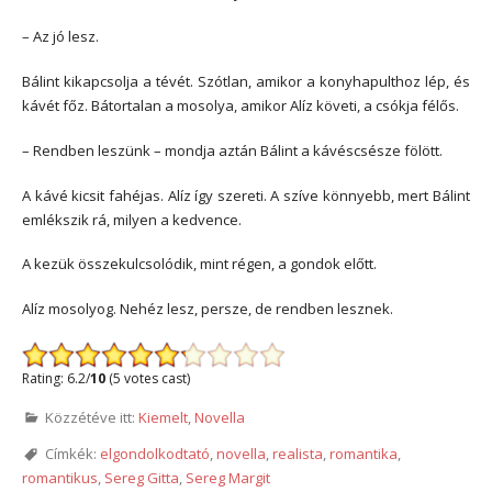
– Az jó lesz.
Bálint kikapcsolja a tévét. Szótlan, amikor a konyhapulthoz lép, és
kávét főz. Bátortalan a mosolya, amikor Alíz követi, a csókja félős.
– Rendben leszünk – mondja aztán Bálint a kávéscsésze fölött.
A kávé kicsit fahéjas. Alíz így szereti. A szíve könnyebb, mert Bálint
emlékszik rá, milyen a kedvence.
A kezük összekulcsolódik, mint régen, a gondok előtt.
Alíz mosolyog. Nehéz lesz, persze, de rendben lesznek.
Rating: 6.2/
10
(5 votes cast)
Közzétéve itt:
Kiemelt
,
Novella
Címkék:
elgondolkodtató
,
novella
,
realista
,
romantika
,
romantikus
,
Sereg Gitta
,
Sereg Margit