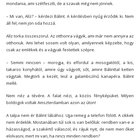
mondania, ami szétfeszíti, de a szavak még nem jönnek.
– Mi van, Alíz? – kérdezi Bálint. A kérdésben nyűg érződik ki. Nem
áll fel, nem jön oda hozzá.
Alíz torka összeszorul. Az otthonra vágyik, ami már nem annyira az
otthonuk. Ami lehet sosem volt olyan, amilyennek képzelte, hogy
csak az emlékek és a vágyak festettek szépre.
– Semmi nincsen – morogja, és elfordul a mosogatótól, a kis,
takaros konyhától, amire úgy vágyott, sőt, amire Bálinttal ketten
vágytak. Megtörli a kezét, leül a galambszínű kanapéra. Bálint
mellé.
Nem néz a tévére. A falat nézi, a közös fényképüket. Milyen
boldogok voltak Amszterdamban azon az úton!
A talpa nem ér Bálint lábához. Ujja remeg a telefon fölött. A cikkek
nem érdeklik. Mostanában túl sok is van belőlük: rendben van-e a
házasságod, a szakértő válaszol, és rájuk nyit, de nem meri őket
elolvasni, mert mi van, ha nincs minden rendben?