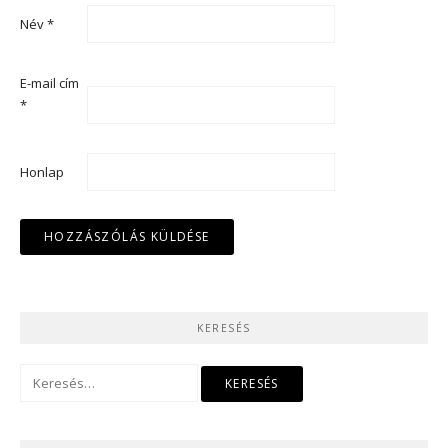
Név
*
E-mail cím
*
Honlap
KERESÉS
Keresés: