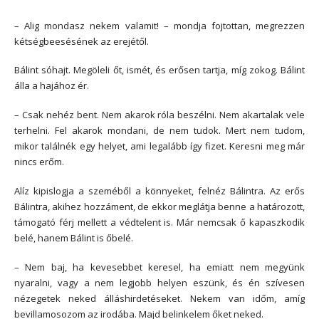
– Alig mondasz nekem valamit! – mondja fojtottan, megrezzen
kétségbeesésének az erejétől.
Bálint sóhajt. Megöleli őt, ismét, és erősen tartja, míg zokog. Bálint
álla a hajához ér.
– Csak nehéz bent. Nem akarok róla beszélni. Nem akartalak vele
terhelni. Fel akarok mondani, de nem tudok. Mert nem tudom,
mikor találnék egy helyet, ami legalább így fizet. Keresni meg már
nincs erőm.
Alíz kipislogja a szeméből a könnyeket, felnéz Bálintra. Az erős
Bálintra, akihez hozzáment, de ekkor meglátja benne a határozott,
támogató férj mellett a védtelent is. Már nemcsak ő kapaszkodik
belé, hanem Bálint is őbelé.
– Nem baj, ha kevesebbet keresel, ha emiatt nem megyünk
nyaralni, vagy a nem legjobb helyen eszünk, és én szívesen
nézegetek neked álláshirdetéseket. Nekem van időm, amíg
bevillamosozom az irodába. Majd belinkelem őket neked.