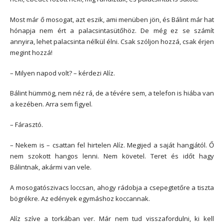
Most már ő mosogat, azt eszik, ami menüben jön, és Bálint már hat
hónapja nem ért a palacsintasütőhöz. De még ez se számít
annyira, lehet palacsinta nélkül élni. Csak szóljon hozzá, csak érjen
megint hozzá!
– Milyen napod volt? – kérdezi Alíz.
Bálint hümmög, nem néz rá, de a tévére sem, a telefon is hiába van
a kezében. Arra sem figyel.
– Fárasztó.
– Nekem is – csattan fel hirtelen Alíz. Megijed a saját hangjától. Ő
nem szokott hangos lenni. Nem követel. Teret és időt hagy
Bálintnak, akármi van vele.
A mosogatószivacs loccsan, ahogy rádobja a csepegtetőre a tiszta
bögrékre. Az edények egymáshoz koccannak.
Alíz szíve a torkában ver. Már nem tud visszafordulni, ki kell