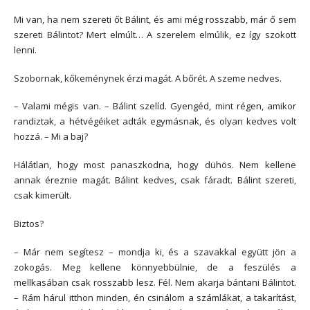
Mi van, ha nem szereti őt Bálint, és ami még rosszabb, már ő sem
szereti Bálintot? Mert elmúlt… A szerelem elmúlik, ez így szokott
lenni.
Szobornak, kőkeménynek érzi magát. A bőrét. A szeme nedves.
– Valami mégis van. – Bálint szelíd. Gyengéd, mint régen, amikor
randiztak, a hétvégéiket adták egymásnak, és olyan kedves volt
hozzá. – Mi a baj?
Hálátlan, hogy most panaszkodna, hogy dühös. Nem kellene
annak éreznie magát. Bálint kedves, csak fáradt. Bálint szereti,
csak kimerült.
Biztos?
– Már nem segítesz – mondja ki, és a szavakkal együtt jön a
zokogás. Meg kellene könnyebbülnie, de a feszülés a
mellkasában csak rosszabb lesz. Fél. Nem akarja bántani Bálintot.
– Rám hárul itthon minden, én csinálom a számlákat, a takarítást,