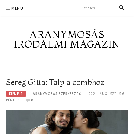
Skip
MENU
to
content
ARANYMOSÁS
IRODALMI MAGAZIN
Sereg Gitta: Talp a combhoz
KIEMELT
ARANYMOSÁS SZERKESZTŐ
2021. AUGUSZTUS 6.
PÉNTEK
0