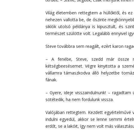
Világ életemben rettegtem a hüllőktől, és 
nehezen vallotta be, de őszinte megkönnyebbü
siklók utolsó példánya is kipusztult, és sz
természet szülötte volt. Legalább ennyivel ig
Steve továbbra sem reagált, ezért karon ra
– A fenébe, Steve, szedd már össze m
kétségbeesésemet. Végre kinyitotta a szemé
vállamra támaszkodva álló helyzetbe torná
fának.
– Gyere, ideje visszaindulnunk! – ragadtam
sötétedik, ha nem fordulunk vissza.
Valójában rettegtem. Kezdett egyértelművé v
indulni egyedül, akkor se lenne semmi ért
erdőt, se a lakóit, így nem volt más választás