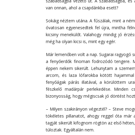
szabadságba vezető út. A szabadságba, és a
van onnan, ahol a csapdánkba esett?
Sokáig néztem utána. A fűszálak, mint a ném
óvatosan egyenesedtek fel újra, mintha fél
kicsiny menekülőt. Valahogy mindig jó érzés
még ha olyan kicsi is, mint egy egér.
Már lemenőben volt a nap. Sugarai ragyogó sm
a fenyőerdők finoman fodrozódó tengere. M
éppen nekem sikerült. Lehunytam a szemem,
arcom, és laza lófarokba kötött hajamma
fenyőágak párás illatával, a körülöttem 
fészkelő madárpár perlekedése. Minden c
bizonyosság, hogy mégiscsak jó döntést hoz
– Milyen szakirányon végeztél? – Steve mogo
tökéletes pillanatot, ahogy reggel óta már 
tagját sikerült kifognom rögtön az első héte
túloztak. Egyáltalán nem.