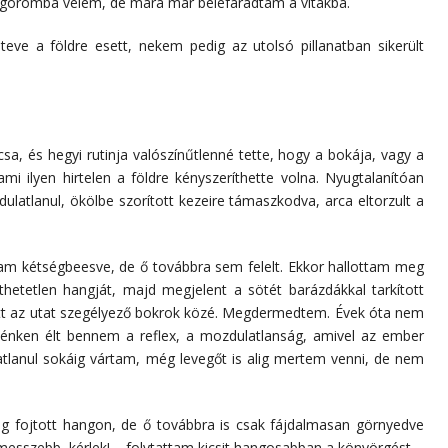
en goromba velem, de mára már belefáradtam a vitákba.
Steve a földre esett, nekem pedig az utolsó pillanatban sikerült
csa, és hegyi rutinja valószínűtlenné tette, hogy a bokája, vagy a
mi ilyen hirtelen a földre kényszeríthette volna. Nyugtalanítóan
ulatlanul, ökölbe szorított kezeire támaszkodva, arca eltorzult a
tam kétségbeesve, de ő továbbra sem felelt. Ekkor hallottam meg
hetetlen hangját, majd megjelent a sötét barázdákkal tarkított
lott az utat szegélyező bokrok közé. Megdermedtem. Évek óta nem
élénken élt bennem a reflex, a mozdulatlanság, amivel az ember
atlanul sokáig vártam, még levegőt is alig mertem venni, de nem
meg fojtott hangon, de ő továbbra is csak fájdalmasan görnyedve
 messzebb, kérlek! – folytattam kicsit hangosabban a könyörgést.