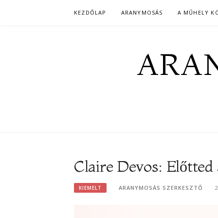
Skip
KEZDŐLAP
ARANYMOSÁS
A MŰHELY K
to
content
ARAN
Claire Devos: Előtted 
ARANYMOSÁS SZERKESZTŐ
KIEMELT