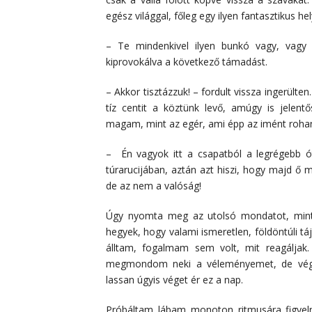
egész világgal, főleg egy ilyen fantasztikus h
– Te mindenkivel ilyen bunkó vagy, vagy 
kiprovokálva a következő támadást.
– Akkor tisztázzuk! – fordult vissza ingerülte
tíz centit a köztünk levő, amúgy is jelen
magam, mint az egér, ami épp az imént rohan
– Én vagyok itt a csapatból a legrégebb óta
túrarucijában, aztán azt hiszi, hogy majd ő
de az nem a valóság!
Úgy nyomta meg az utolsó mondatot, mint
hegyek, hogy valami ismeretlen, földöntúli tá
álltam, fogalmam sem volt, mit reagáljak
megmondom neki a véleményemet, de végül
lassan úgyis véget ér ez a nap.
Próbáltam lábam monoton ritmusára figyeln