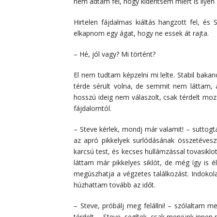
nem adtam fel, hogy kiderítsem miért is ily
Hirtelen fájdalmas kiáltás hangzott fel, és 
elkapnom egy ágat, hogy ne essek át rajta.
– Hé, jól vagy? Mi történt?
El nem tudtam képzelni mi lelte. Stabil bakan
térde sérült volna, de semmit nem láttam, a
hosszú ideig nem válaszolt, csak térdelt mozd
fájdalomtól.
– Steve kérlek, mondj már valamit! – suttog
az apró pikkelyek surlódásának összetéveszt
karcsú test, és kecses hullámzással tovasik
láttam már pikkelyes siklót, de még így is 
megúszhatja a végzetes találkozást. Indokol
húzhattam tovább az időt.
– Steve, próbálj meg felállni! – szólaltam 
térdelt. – Steve, segítek, csak menjünk innen