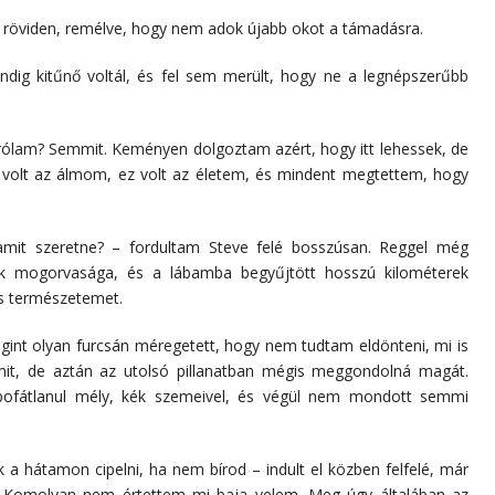
röviden, remélve, hogy nem adok újabb okot a támadásra.
dig kitűnő voltál, és fel sem merült, hogy ne a legnépszerűbb
ő rólam? Semmit. Keményen dolgoztam azért, hogy itt lehessek, de
 volt az álmom, ez volt az életem, és mindent megtettem, hogy
 amit szeretne? – fordultam Steve felé bosszúsan. Reggel még
ák mogorvasága, és a lábamba begyűjtött hosszú kilométerek
os természetemet.
egint olyan furcsán méregetett, hogy nem tudtam eldönteni, mi is
mit, de aztán az utolsó pillanatban mégis meggondolná magát.
 pofátlanul mély, kék szemeivel, és végül nem mondott semmi
a hátamon cipelni, ha nem bírod – indult el közben felfelé, már
at. Komolyan nem értettem mi baja velem. Meg úgy általában az