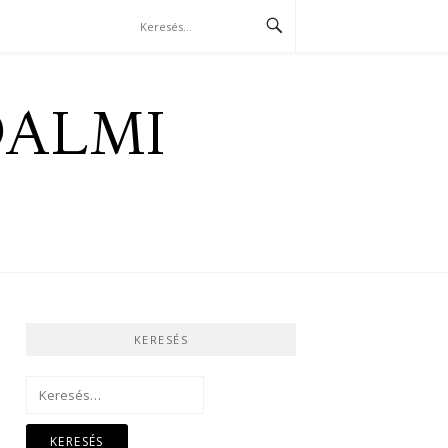
DALMI
KERESÉS
Keresés: