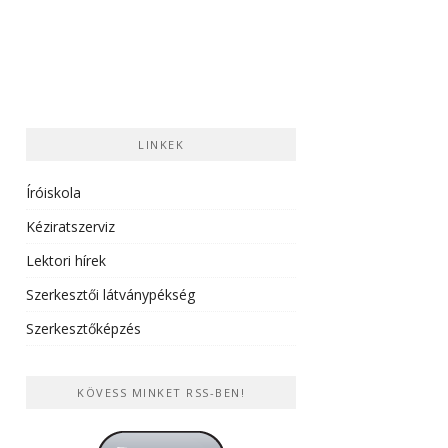
LINKEK
Íróiskola
Kéziratszerviz
Lektori hírek
Szerkesztői látványpékség
Szerkesztőképzés
KÖVESS MINKET RSS-BEN!