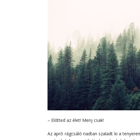
– Előtted az élet! Menj csak!
Az apró rágcsáló riadtan szaladt ki a tenyerem