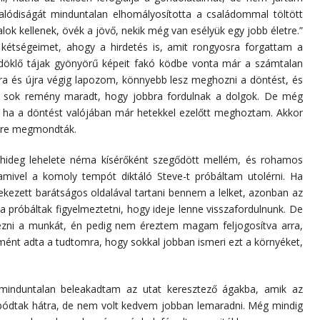
valódiságát minduntalan elhomályosította a családommal töltött
lok kellenek, övék a jövő, nekik még van esélyük egy jobb életre.”
 kétségeimet, ahogy a hirdetés is, amit rongyosra forgattam a
ndöklő tájak gyönyörű képeit fakó ködbe vonta már a számtalan
ra és újra végig lapozom, könnyebb lesz meghozni a döntést, és
m sok remény maradt, hogy jobbra fordulnak a dolgok. De még
 ha a döntést valójában már hetekkel ezelőtt meghoztam. Akkor
előre megmondták.
k hideg lehelete néma kísérőként szegődött mellém, és rohamos
 amivel a komoly tempót diktáló Steve-t próbáltam utolérni. Ha
ekezett barátságos oldalával tartani bennem a lelket, azonban az
a próbáltak figyelmeztetni, hogy ideje lenne visszafordulnunk. De
jezni a munkát, én pedig nem éreztem magam feljogosítva arra,
imént adta a tudtomra, hogy sokkal jobban ismeri ezt a környéket,
minduntalan beleakadtam az utat keresztező ágakba, amik az
pódtak hátra, de nem volt kedvem jobban lemaradni. Még mindig