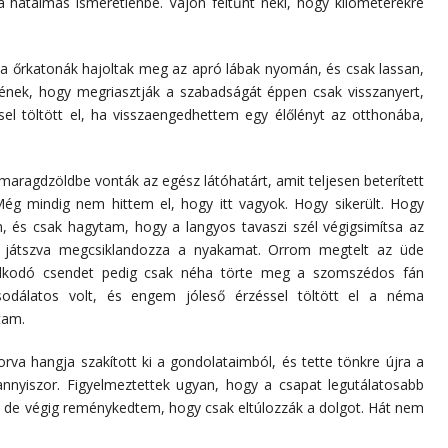
 hatalmas ismeretlenbe. Vajon feltűnt neki, hogy kilométerekre
a őrkatonák hajoltak meg az apró lábak nyomán, és csak lassan,
nének, hogy megriasztják a szabadságát éppen csak visszanyert,
sel töltött el, ha visszaengedhettem egy élőlényt az otthonába,
aragdzöldbe vonták az egész látóhatárt, amit teljesen beterített
ég mindig nem hittem el, hogy itt vagyok. Hogy sikerült. Hogy
 és csak hagytam, hogy a langyos tavaszi szél végigsimítsa az
l játszva megcsiklandozza a nyakamat. Orrom megtelt az üde
uralkodó csendet pedig csak néha törte meg a szomszédos fán
sodálatos volt, és engem jóleső érzéssel töltött el a néma
tam.
rva hangja szakított ki a gondolataimból, és tette tönkre újra a
annyiszor. Figyelmeztettek ugyan, hogy a csapat legutálatosabb
n, de végig reménykedtem, hogy csak eltúlozzák a dolgot. Hát nem