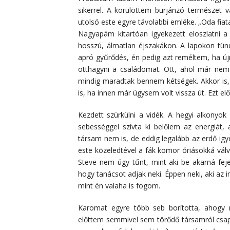
sikerrel. A körülöttem burjánzó természet 
utolsó este egyre távolabbi emléke. „Oda fiata
Nagyapám kitartóan igyekezett eloszlatni a
hosszú, álmatlan éjszakákon. A lapokon tü
apró gyűrődés, én pedig azt reméltem, ha új
otthagyni a családomat. Ott, ahol már ne
mindig maradtak bennem kétségek. Akkor is,
is, ha innen már úgysem volt vissza út. Ezt 
Kezdett szürkülni a vidék. A hegyi alkonyo
sebességgel szívta ki belőlem az energiát,
társam nem is, de eddig legalább az erdő igy
este közeledtével a fák komor óriásokká válv
Steve nem úgy tűnt, mint aki be akarná fe
hogy tanácsot adjak neki. Éppen neki, aki az 
mint én valaha is fogom.
Karomat egyre több seb borította, ahogy 
előttem semmivel sem törődő társamról csa