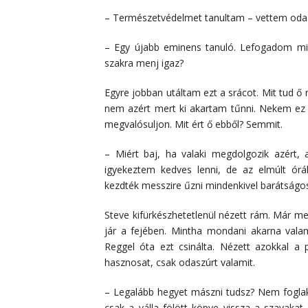
– Természetvédelmet tanultam – vettem oda 
– Egy újabb eminens tanuló. Lefogadom min
szakra menj igaz?
Egyre jobban utáltam ezt a srácot. Mit tud 
nem azért mert ki akartam tűnni. Nekem ez
megvalósuljon. Mit ért ő ebből? Semmit.
– Miért baj, ha valaki megdolgozik azért,
igyekeztem kedves lenni, de az elmúlt ór
kezdték messzire űzni mindenkivel barátság
Steve kifürkészhetetlenül nézett rám. Már m
jár a fejében. Mintha mondani akarna vala
Reggel óta ezt csinálta. Nézett azokkal a
hasznosat, csak odaszúrt valamit.
– Legalább hegyet mászni tudsz? Nem foglak 
csak a válla fölött köpve vissza a szavak