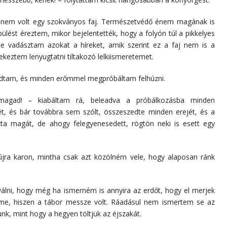
ez nem volt egy szokványos faj. Természetvédő énem magának is
lést éreztem, mikor bejelentették, hogy a folyón túl a pikkelyes
inte vadásztam azokat a híreket, amik szerint ez a faj nem is a
yekeztem lenyugtatni tiltakozó lelkiismeretemet.
gadtam, és minden erőmmel megpróbáltam felhúzni.
agad! – kiabáltam rá, beleadva a próbálkozásba minden
t, és bár továbbra sem szólt, összeszedte minden erejét, és a
zta magát, de ahogy felegyenesedett, rögtön neki is esett egy
 újra karon, mintha csak azt közölném vele, hogy alaposan ránk
álni, hogy még ha ismerném is annyira az erdőt, hogy el merjek
elme, hiszen a tábor messze volt. Ráadásul nem ismertem se az
unk, mint hogy a hegyen töltjük az éjszakát.