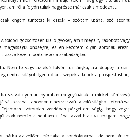
elyen, amiről a folyón túliak nagyrésze már csak álmodozhat.
csak engem tüntetsz ki ezzel? – szóltam utána, szó szerint
n. A földből göcsörtösen kiálló gyökér, amin megállt, rádobott vagy
tős magasságkülönbségre, és én kezdtem olyan aprónak érezni
t vissza kezeim börtönéből a szabadságba.
. Nem te vagy az első folyón túli lányka, aki idetipeg a csini
 megmenti a világot. Igen rohadt szépek a képek a prospektusban,
ha szavai nyomán nyomban megnyílnának a minket körülvevő
jjá változzanak, ahonnan nincs visszaút a való világba. Leforrázva
. Fejemben számtalan verzióban pörgettem végig, hogy végre
 csak némán elindultam utána, azzal biztatva magam, hogy
i, hátha az kellően lefoglalja a gondolataimat, de nem jártam