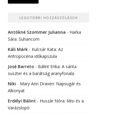
LEGUTÓBBI HOZZÁSZÓLÁSOK
Antókné Szommer Julianna
-
Harka
Sára: Suhancom
Káli Márk
-
Kulcsár Kata: Az
Antropocéna időkapszula
José Barreto
-
Bálint Erika: A sánta
suszter és a barátság aranyfonala
Niki
-
Mary Ann Draven: Napsugár és
Alkonyat
Erdélyi Bálint
-
Huszár Nóra: Misi és a
Varázslopó