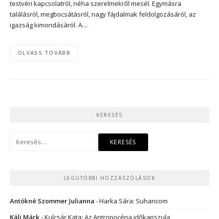
testvéri kapcsolatról, néha szerelmekről mesél. Egymásra
találásról, megbocsátásról, nagy fájdalmak feldolgozásáról, az
igazság kimondásáról. A…
OLVASS TOVÁBB
KERESÉS
Keresés:
LEGUTÓBBI HOZZÁSZÓLÁSOK
Antókné Szommer Julianna
-
Harka Sára: Suhancom
Káli Márk
-
Kulcsár Kata: Az Antropocéna időkapszula