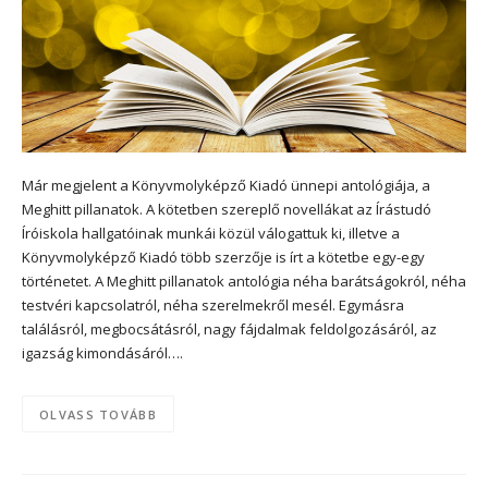
Már megjelent a Könyvmolyképző Kiadó ünnepi antológiája, a
Meghitt pillanatok. A kötetben szereplő novellákat az Írástudó
Íróiskola hallgatóinak munkái közül válogattuk ki, illetve a
Könyvmolyképző Kiadó több szerzője is írt a kötetbe egy-egy
történetet. A Meghitt pillanatok antológia néha barátságokról, néha
testvéri kapcsolatról, néha szerelmekről mesél. Egymásra
találásról, megbocsátásról, nagy fájdalmak feldolgozásáról, az
igazság kimondásáról….
OLVASS TOVÁBB