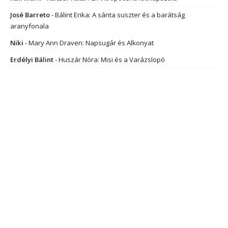
José Barreto
-
Bálint Erika: A sánta suszter és a barátság
aranyfonala
Niki
-
Mary Ann Draven: Napsugár és Alkonyat
Erdélyi Bálint
-
Huszár Nóra: Misi és a Varázslopó