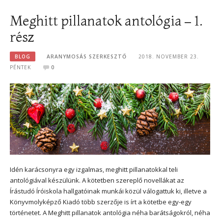
Meghitt pillanatok antológia – 1.
rész
BLOG
ARANYMOSÁS SZERKESZTŐ
2018. NOVEMBER 23.
PÉNTEK
0
Idén karácsonyra egy izgalmas, meghitt pillanatokkal teli
antológiával készülünk. A kötetben szereplő novellákat az
Írástudó Íróiskola hallgatóinak munkái közül válogattuk ki, illetve a
Könyvmolyképző Kiadó több szerzője is írt a kötetbe egy-egy
történetet. A Meghitt pillanatok antológia néha barátságokról, néha