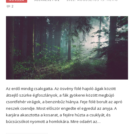
2
Az erdő mindig csalogatta. Az ösvény fölé hajoló ágak között
átsejlő szürke égfoszlányok, a fák gyökerei között megbújó
csontfehér virágok, a benzinbűz hiánya. Feje fölé borult az apró
neszek csendje. Most először engedte el egyedül az anyja. A
karjára akasztotta a kosarat, a fejére húzta a csuklyát, és
búcsúcsókot nyomott a homlokára. Mire odaért az…