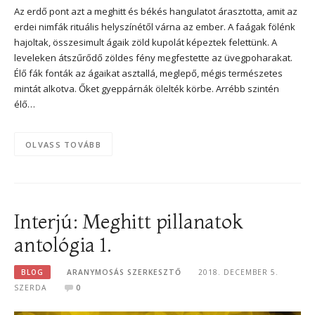
Az erdő pont azt a meghitt és békés hangulatot árasztotta, amit az
erdei nimfák rituális helyszínétől várna az ember. A faágak fölénk
hajoltak, összesimult ágaik zöld kupolát képeztek felettünk. A
leveleken átszűrődő zöldes fény megfestette az üvegpoharakat.
Élő fák fonták az ágaikat asztallá, meglepő, mégis természetes
mintát alkotva. Őket gyeppárnák ölelték körbe. Arrébb szintén
élő…
OLVASS TOVÁBB
Interjú: Meghitt pillanatok
antológia 1.
BLOG
ARANYMOSÁS SZERKESZTŐ
2018. DECEMBER 5.
SZERDA
0