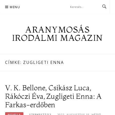
Skip
MENU
to
content
ARANYMOSÁS
IRODALMI MAGAZIN
CÍMKE:
ZUGLIGETI ENNA
V. K. Bellone, Csikász Luca,
Rákóczi Éva, Zugligeti Enna: A
Farkas-erdőben
NOVELLA
SZERKESZTO2
2022. AUGUSZTUS 15. HÉTFŐ