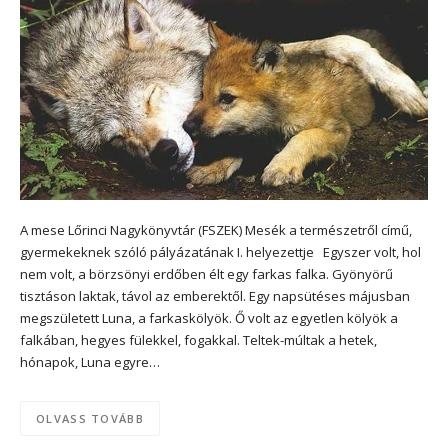
A mese Lőrinci Nagykönyvtár (FSZEK) Mesék a természetről című,
gyermekeknek szóló pályázatának I. helyezettje Egyszer volt, hol
nem volt, a börzsönyi erdőben élt egy farkas falka. Gyönyörű
tisztáson laktak, tá­vol az emberektől. Egy napsütéses májusban
megszületett Luna, a farkaskölyök. Ő volt az egyetlen kölyök a
falkában, hegyes fülekkel, fogakkal. Teltek-múltak a hetek,
hónapok, Luna egyre…
OLVASS TOVÁBB