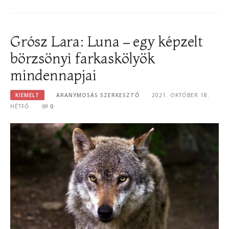
Grósz Lara: Luna – egy képzelt
börzsönyi farkaskölyök
mindennapjai
KIEMELT
ARANYMOSÁS SZERKESZTŐ
2021. OKTÓBER 18.
HÉTFŐ
0