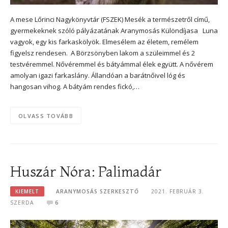
A mese Lőrinci Nagykönyvtár (FSZEK) Mesék a természetről című,
gyermekeknek szóló pályázatának Aranymosás Különdíjasa Luna
vagyok, egy kis farkaskölyök. Elmesélem az életem, remélem
figyelsz rendesen. A Börzsönyben lakom a szüleimmel és 2
testvéremmel. Nővéremmel és bátyámmal élek együtt. A nővérem
amolyan igazi farkaslány. Állandóan a barátnőivel lóg és
hangosan vihog. A bátyám rendes fickó,…
OLVASS TOVÁBB
Huszár Nóra: Palimadár
KIEMELT
ARANYMOSÁS SZERKESZTŐ
2021. FEBRUÁR 3.
SZERDA
6