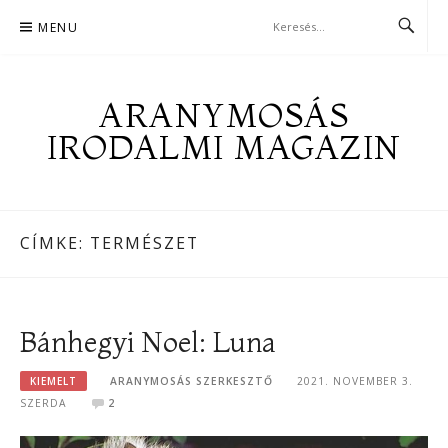
Skip
MENU
to
content
ARANYMOSÁS
IRODALMI MAGAZIN
CÍMKE:
TERMÉSZET
Bánhegyi Noel: Luna
KIEMELT
ARANYMOSÁS SZERKESZTŐ
2021. NOVEMBER 3.
SZERDA
2