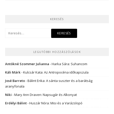
KERESÉS
Keresés:
LEGUTÓBBI HOZZÁSZÓLÁSOK
Antókné Szommer Julianna
-
Harka Sára: Suhancom
Káli Márk
-
Kulcsár Kata: Az Antropocéna időkapszula
José Barreto
-
Bálint Erika: A sánta suszter és a barátság
aranyfonala
Niki
-
Mary Ann Draven: Napsugár és Alkonyat
Erdélyi Bálint
-
Huszár Nóra: Misi és a Varázslopó