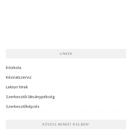
LINKEK
Íróiskola
Kéziratszerviz
Lektori hírek
Szerkesztői látványpékség
Szerkesztőképzés
KÖVESS MINKET RSS-BEN!