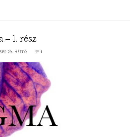
 – 1. rész
BER 29. HÉTFŐ
1