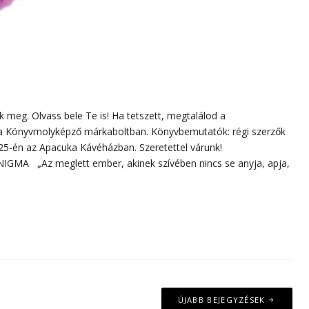
meg. Olvass bele Te is! Ha tetszett, megtalálod a
 a Könyvmolyképző márkaboltban. Könyvbemutatók: régi szerzők
25-én az Apacuka Kávéházban. Szeretettel várunk!
z meglett ember, akinek szívében nincs se anyja, apja,
ÚJABB BEJEGYZÉSEK