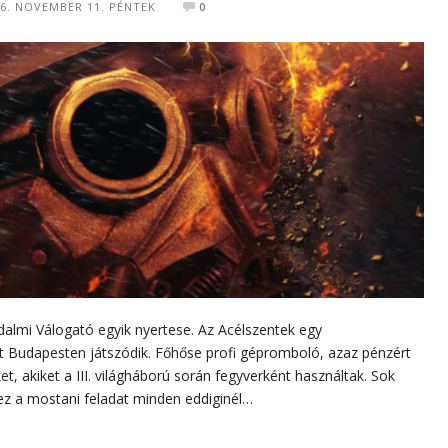
16. NOVEMBER 11. PÉNTEK
0
dalmi Válogató egyik nyertese. Az Acélszentek egy
tt Budapesten játszódik. Főhőse profi gépromboló, azaz pénzért
et, akiket a III. világháború során fegyverként használtak. Sok
ez a mostani feladat minden eddiginél…