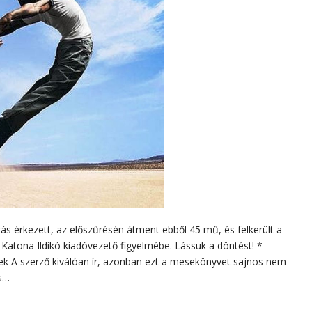
ás érkezett, az előszűrésén átment ebből 45 mű, és felkerült a
k Katona Ildikó kiadóvezető figyelmébe. Lássuk a döntést! *
rek A szerző kiválóan ír, azonban ezt a mesekönyvet sajnos nem
és…