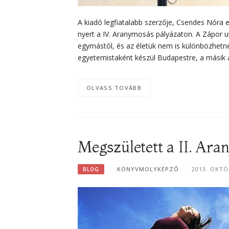
A kiadó legfiatalabb szerzője, Csendes Nóra e
nyert a IV. Aranymosás pályázaton. A Zápor ut
egymástól, és az életük nem is különbözhetne
egyetemistaként készül Budapestre, a másik a
OLVASS TOVÁBB
Megszületett a II. Ar
KÖNYVMOLYKÉPZŐ
2013. OKTÓ
BLOG