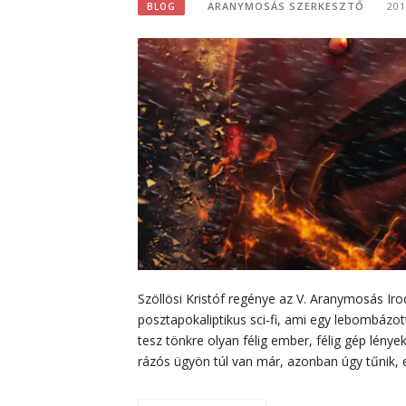
ARANYMOSÁS SZERKESZTŐ
20
BLOG
Szöllösi Kristóf regénye az V. Aranymosás Iro
posztapokaliptikus sci-fi, ami egy lebombázo
tesz tönkre olyan félig ember, félig gép lények
rázós ügyön túl van már, azonban úgy tűnik, 