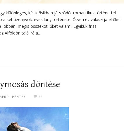
gy különleges, két idősíkban játszódó, romantikus történettel
ca két tizennyolc éves lány története. Ötven év választja el őket
 jobban, mégis összeköti őket valami. Egyikük friss
z Alföldön talál rá a…
anymosás döntése
BER 4. PÉNTEK
22