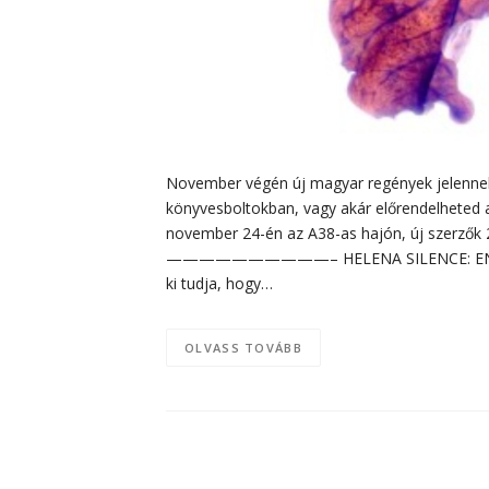
November végén új magyar regények jelennek 
könyvesboltokban, vagy akár előrendelheted
november 24-én az A38-as hajón, új szerzők 
——————————– HELENA SILENCE: ENIGMA „A
ki tudja, hogy…
OLVASS TOVÁBB
Bejegyzés