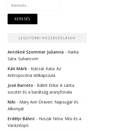
Keresés:
LEGUTÓBBI HOZZÁSZÓLÁSOK
Antókné Szommer Julianna
-
Harka
Sára: Suhancom
Káli Márk
-
Kulcsár Kata: Az
Antropocéna időkapszula
José Barreto
-
Bálint Erika: A sánta
suszter és a barátság aranyfonala
Niki
-
Mary Ann Draven: Napsugár és
Alkonyat
Erdélyi Bálint
-
Huszár Nóra: Misi és a
Varázslopó