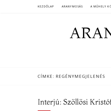
Skip
KEZDŐLAP
ARANYMOSÁS
A MŰHELY K
to
content
ARAN
CÍMKE:
REGÉNYMEGJELENÉS
Interjú: Szöllösi Kristó