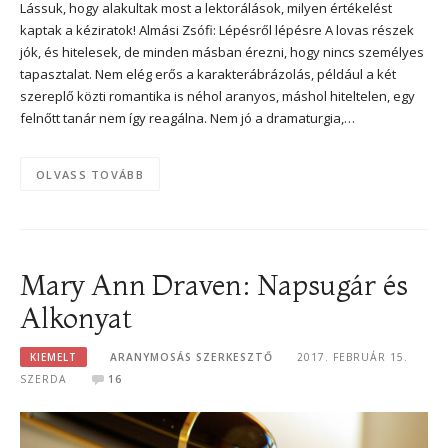
Lássuk, hogy alakultak most a lektorálások, milyen értékelést
kaptak a kéziratok! Almási Zsófi: Lépésről lépésre A lovas részek
jók, és hitelesek, de minden másban érezni, hogy nincs személyes
tapasztalat. Nem elég erős a karakterábrázolás, például a két
szereplő közti romantika is néhol aranyos, máshol hiteltelen, egy
felnőtt tanár nem így reagálna. Nem jó a dramaturgia,…
OLVASS TOVÁBB
Mary Ann Draven: Napsugár és
Alkonyat
KIEMELT
ARANYMOSÁS SZERKESZTŐ
2017. FEBRUÁR 15.
SZERDA
16