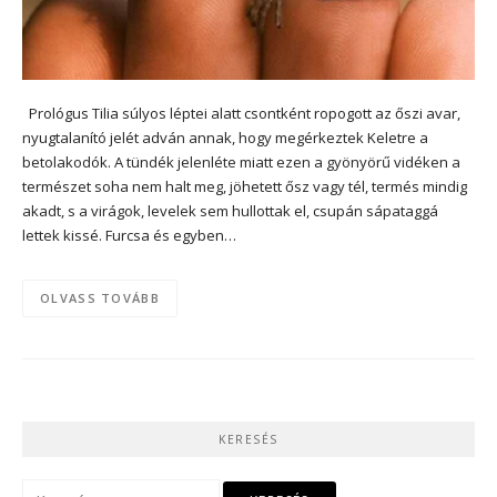
Prológus Tilia súlyos léptei alatt csontként ropogott az őszi avar,
nyugtalanító jelét adván annak, hogy megérkeztek Keletre a
betolakodók. A tündék jelenléte miatt ezen a gyönyörű vidéken a
természet soha nem halt meg, jöhetett ősz vagy tél, termés mindig
akadt, s a virágok, levelek sem hullottak el, csupán sápataggá
lettek kissé. Furcsa és egyben…
OLVASS TOVÁBB
KERESÉS
Keresés: