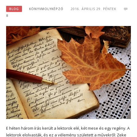
BLOG
KÖNYVMOLYKÉPZŐ
2016. ÁPRILIS 29. PÉNTEK
8
E héten három írás került a lektorok elé, két mese és egy regény. A
lektorok elolvasták, és ez a vélemény született a művekről: Zeke