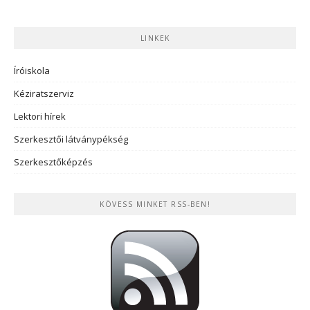
LINKEK
Íróiskola
Kéziratszerviz
Lektori hírek
Szerkesztői látványpékség
Szerkesztőképzés
KÖVESS MINKET RSS-BEN!