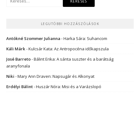
LEGUTÓBBI HOZZÁSZÓLÁSOK
Antókné Szommer Julianna
-
Harka Sára: Suhancom
Káli Márk
-
Kulcsár Kata: Az Antropocéna időkapszula
José Barreto
-
Bálint Erika: A sánta suszter és a barátság
aranyfonala
Niki
-
Mary Ann Draven: Napsugár és Alkonyat
Erdélyi Bálint
-
Huszár Nóra: Misi és a Varázslopó