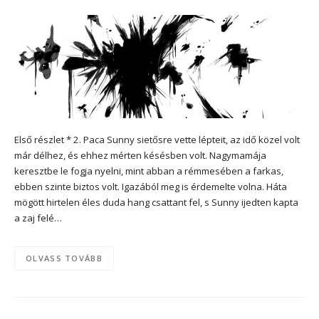
Első részlet * 2. Paca Sunny sietősre vette lépteit, az idő közel volt
már délhez, és ehhez mérten késésben volt. Nagymamája
keresztbe le fogja nyelni, mint abban a rémmesében a farkas,
ebben szinte biztos volt. Igazából meg is érdemelte volna. Háta
mögött hirtelen éles duda hang csattant fel, s Sunny ijedten kapta
a zaj felé…
OLVASS TOVÁBB