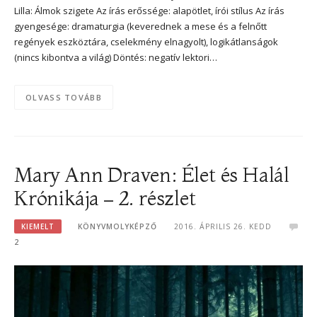
Lilla: Álmok szigete Az írás erőssége: alapötlet, írói stílus Az írás
gyengesége: dramaturgia (keverednek a mese és a felnőtt
regények eszköztára, cselekmény elnagyolt), logikátlanságok
(nincs kibontva a világ) Döntés: negatív lektori…
OLVASS TOVÁBB
Mary Ann Draven: Élet és Halál
Krónikája – 2. részlet
KIEMELT
KÖNYVMOLYKÉPZŐ
2016. ÁPRILIS 26. KEDD
2