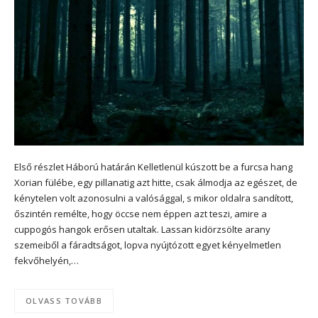
Első részlet Háború határán Kelletlenül kúszott be a furcsa hang
Xorian fülébe, egy pillanatig azt hitte, csak álmodja az egészet, de
kénytelen volt azonosulni a valósággal, s mikor oldalra sandított,
őszintén remélte, hogy öccse nem éppen azt teszi, amire a
cuppogós hangok erősen utaltak. Lassan kidörzsölte arany
szemeiből a fáradtságot, lopva nyújtózott egyet kényelmetlen
fekvőhelyén,…
OLVASS TOVÁBB