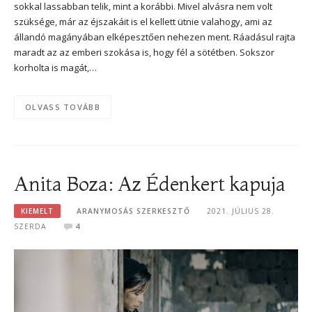
sokkal lassabban telik, mint a korábbi. Mivel alvásra nem volt
szüksége, már az éjszakáit is el kellett ütnie valahogy, ami az
állandó magányában elképesztően nehezen ment. Ráadásul rajta
maradt az az emberi szokása is, hogy fél a sötétben. Sokszor
korholta is magát,…
OLVASS TOVÁBB
Anita Boza: Az Édenkert kapuja
KIEMELT
ARANYMOSÁS SZERKESZTŐ
2021. JÚLIUS 28.
SZERDA
4