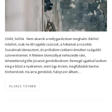
2049, Siófok Nem akarok a mélygarázsban meghalni. Bárhol
máshol, csak ne itt! Lejjebb csúszok, a hátamat a rozsdás
Suzukinak támasztom, és próbálom csitítani rémülten száguldó
szívverésemet. A félelem ólomsúllyal nehezedik rám,
lehetetlenség tőle józanul gondolkodnom. Remegő ujjakkal lazítom
meg a blúzt a nyakamon, mert úgy érzem, megfulladok benne.
Körbenézek. Ha arra gondolok, hányszor álltam…
OLVASS TOVÁBB