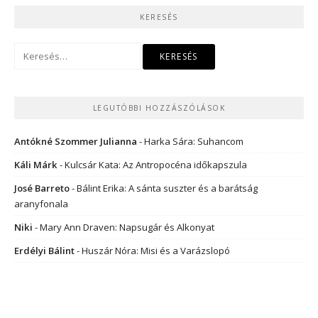
KERESÉS
Keresés:
LEGUTÓBBI HOZZÁSZÓLÁSOK
Antókné Szommer Julianna
-
Harka Sára: Suhancom
Káli Márk
-
Kulcsár Kata: Az Antropocéna időkapszula
José Barreto
-
Bálint Erika: A sánta suszter és a barátság
aranyfonala
Niki
-
Mary Ann Draven: Napsugár és Alkonyat
Erdélyi Bálint
-
Huszár Nóra: Misi és a Varázslopó