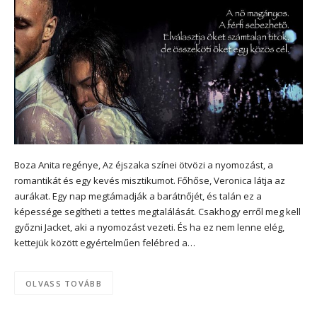
Boza Anita regénye, Az éjszaka színei ötvözi a nyomozást, a
romantikát és egy kevés misztikumot. Főhőse, Veronica látja az
aurákat. Egy nap megtámadják a barátnőjét, és talán ez a
képessége segítheti a tettes megtalálását. Csakhogy erről meg kell
győzni Jacket, aki a nyomozást vezeti. És ha ez nem lenne elég,
kettejük között egyértelműen felébred a…
OLVASS TOVÁBB