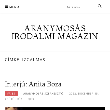
Skip
MENU
to
content
ARANYMOSÁS
IRODALMI MAGAZIN
CÍMKE:
IZGALMAS
Interjú: Anita Boza
FRISS
ARANYMOSÁS SZERKESZTŐ
2022. DECEMBER 15.
CSÜTÖRTÖK
0