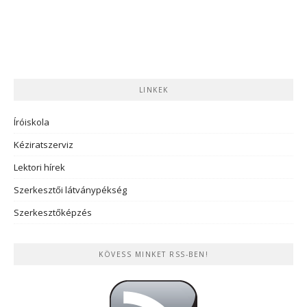
LINKEK
Íróiskola
Kéziratszerviz
Lektori hírek
Szerkesztői látványpékség
Szerkesztőképzés
KÖVESS MINKET RSS-BEN!