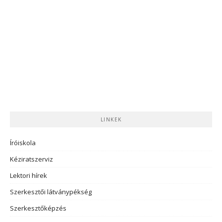
LINKEK
Íróiskola
Kéziratszerviz
Lektori hírek
Szerkesztői látványpékség
Szerkesztőképzés