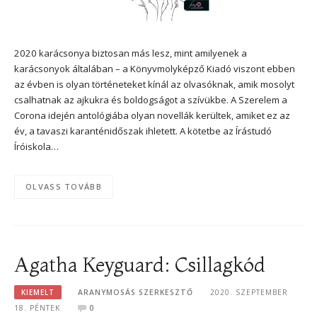
2020 karácsonya biztosan más lesz, mint amilyenek a
karácsonyok általában – a Könyvmolyképző Kiadó viszont ebben
az évben is olyan történeteket kínál az olvasóknak, amik mosolyt
csalhatnak az ajkukra és boldogságot a szívükbe. A Szerelem a
Corona idején antológiába olyan novellák kerültek, amiket ez az
év, a tavaszi karanténidőszak ihletett. A kötetbe az Írástudó
Íróiskola…
OLVASS TOVÁBB
Agatha Keyguard: Csillagkód
KIEMELT
ARANYMOSÁS SZERKESZTŐ
2020. SZEPTEMBER
18. PÉNTEK
0