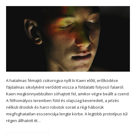
A hatalmas fémajtó csikorogva nyílt ki Kaen előtt, erőlködése
fájdalmas sikolyként verődött vissza a földalatti folyosó falairól.
Kaen megkönnyebbülten sóhajtott fel, amikor végre beállt a csend.
A félhomályos teremben föld és olajszag keveredett, a jelzés
nélküli droidok és harci robotok sorait a régi háborúk
megfoghatatlan esszenciája lengte körbe. A legtöbb prototípus túl
régen állhatott itt…