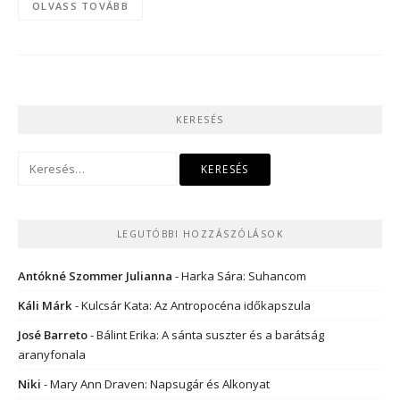
OLVASS TOVÁBB
KERESÉS
Keresés:
LEGUTÓBBI HOZZÁSZÓLÁSOK
Antókné Szommer Julianna
-
Harka Sára: Suhancom
Káli Márk
-
Kulcsár Kata: Az Antropocéna időkapszula
José Barreto
-
Bálint Erika: A sánta suszter és a barátság
aranyfonala
Niki
-
Mary Ann Draven: Napsugár és Alkonyat