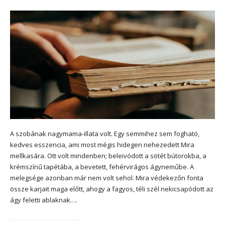
A szobának nagymama-illata volt. Egy semmihez sem fogható,
kedves esszencia, ami most mégis hidegen nehezedett Mira
mellkasára. Ott volt mindenben; beleivódott a sötét bútorokba, a
krémszínű tapétába, a bevetett, fehérvirágos ágyneműbe. A
melegsége azonban már nem volt sehol. Mira védekezőn fonta
össze karjait maga előtt, ahogy a fagyos, téli szél nekicsapódott az
ágy feletti ablaknak….