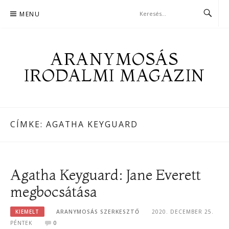
Skip
MENU
to
content
ARANYMOSÁS
IRODALMI MAGAZIN
CÍMKE:
AGATHA KEYGUARD
Agatha Keyguard: Jane Everett
megbocsátása
KIEMELT
ARANYMOSÁS SZERKESZTŐ
2020. DECEMBER 25.
PÉNTEK
0