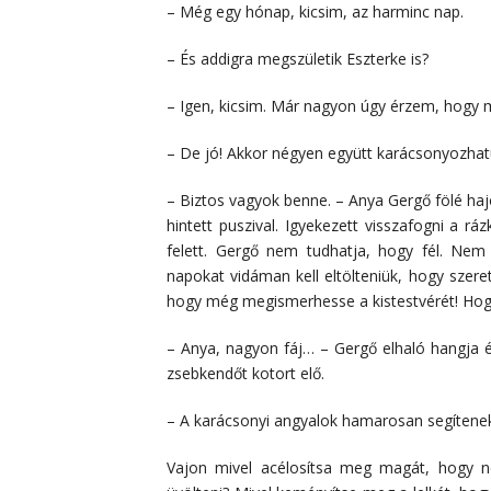
– Még egy hónap, kicsim, az harminc nap.
– És addigra megszületik Eszterke is?
– Igen, kicsim. Már nagyon úgy érzem, hogy
– De jó! Akkor négyen együtt karácsonyozhatu
– Biztos vagyok benne. – Anya Gergő fölé hajo
hintett puszival. Igyekezett visszafogni a rá
felett. Gergő nem tudhatja, hogy fél. Nem
napokat vidáman kell eltölteniük, hogy szer
hogy még megismerhesse a kistestvérét! Hogy 
– Anya, nagyon fáj… – Gergő elhaló hangja él
zsebkendőt kotort elő.
– A karácsonyi angyalok hamarosan segítenek…
Vajon mivel acélosítsa meg magát, hogy n