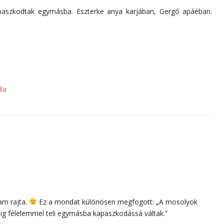
kapaszkodtak egymásba. Eszterke anya karjában, Gergő apáéban.
lla
am rajta.
Ez a mondat különösen megfogott: „A mosolyok
ig félelemmel teli egymásba kapaszkodássá váltak.”