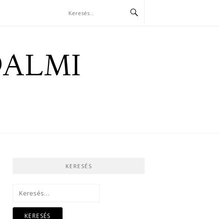
DALMI
KERESÉS
Keresés: