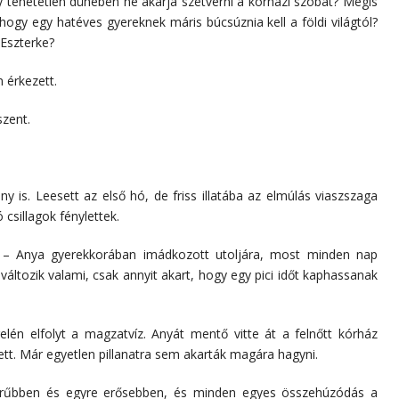
y tehetetlen dühében ne akarja szétverni a kórházi szobát? Mégis
hogy egy hatéves gyereknek máris búcsúznia kell a földi világtól?
 Eszterke?
 érkezett.
szent.
y is. Leesett az első hó, de friss illatába az elmúlás viaszszaga
ó csillagok fénylettek.
 – Anya gyerekkorában imádkozott utoljára, most minden nap
áltozik valami, csak annyit akart, hogy egy pici időt kaphassanak
lén elfolyt a magzatvíz. Anyát mentő vitte át a felnőtt kórház
ett. Már egyetlen pillanatra sem akarták magára hagyni.
sűrűbben és egyre erősebben, és minden egyes összehúzódás a