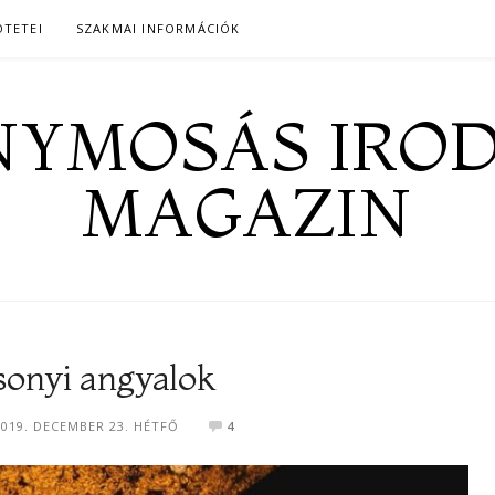
ÖTETEI
SZAKMAI INFORMÁCIÓK
YMOSÁS IRO
MAGAZIN
sonyi angyalok
2019. DECEMBER 23. HÉTFŐ
4