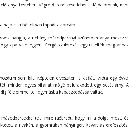
a elő anya testében. Végre ő is részese lehet a fájdalomnak, nem
.
, a haja csimbókokban tapadt az arcára.
 orvos hangja, a néhány másodpercnyi szünetben anya messzire
hogy apa vele legyen; Gergő születését együtt élték meg annak
.
ozdulni sem bírt. Képtelen elveszíteni a kisfiát. Mióta egy évvel
estét, minden egyes pillanat mögé befurakodott egy sötét árny. A
dig félelemmel teli egymásba kapaszkodássá váltak.
ú másodpercekbe telt, mire ráébredt, hogy mi a dolga most, és
lüktetett a nyakán, a gyomrában hányingert kavart az erőfeszítés,