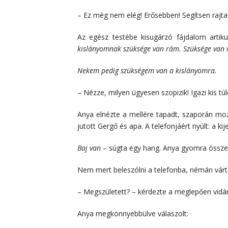
– Ez még nem elég! Erősebben! Segítsen rajta
Az egész testébe kisugárzó fájdalom artikul
kislányomnak szüksége van rám. Szüksége van
Nekem pedig szükségem van a kislányomra.
– Nézze, milyen ügyesen szopizik! Igazi kis túl
Anya elnézte a mellére tapadt, szaporán moz
jutott Gergő és apa. A telefonjáért nyúlt: a kij
Baj van
– súgta egy hang. Anya gyomra összes
Nem mert beleszólni a telefonba, némán várt
– Megszületett? – kérdezte a meglepően vid
Anya megkönnyebbülve válaszolt: