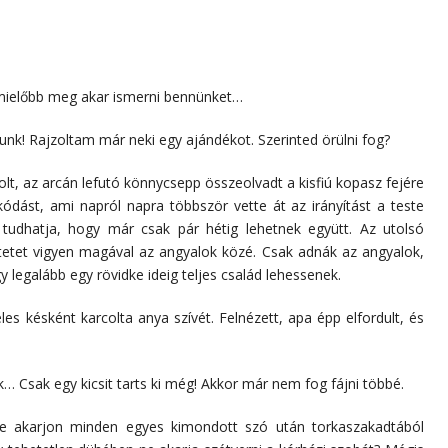
 mielőbb meg akar ismerni bennünket…
nk! Rajzoltam már neki egy ajándékot. Szerinted örülni fog?
lt, az arcán lefutó könnycsepp összeolvadt a kisfiú kopasz fejére
zkódást, ami napról napra többször vette át az irányítást a teste
 tudhatja, hogy már csak pár hétig lehetnek együtt. Az utolsó
etetet vigyen magával az angyalok közé. Csak adnák az angyalok,
legalább egy rövidke ideig teljes család lehessenek.
es késként karcolta anya szívét. Felnézett, apa épp elfordult, és
 Csak egy kicsit tarts ki még! Akkor már nem fog fájni többé.
e akarjon minden egyes kimondott szó után torkaszakadtából