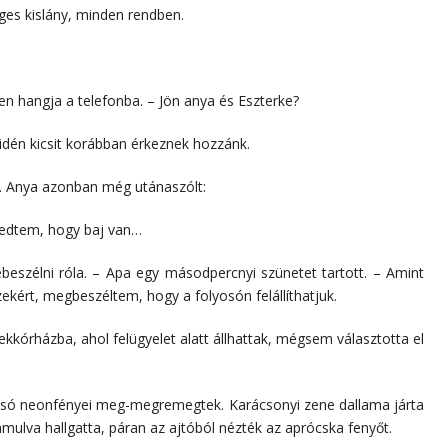
éges kislány, minden rendben.
len hangja a telefonba. – Jön anya és Eszterke?
 idén kicsit korábban érkeznek hozzánk.
. Anya azonban még utánaszólt:
ijedtem, hogy baj van…
beszélni róla. – Apa egy másodpercnyi szünetet tartott. – Amint
zekért, megbeszéltem, hogy a folyosón felállíthatjuk.
ekkórházba, ahol felügyelet alatt állhattak, mégsem választotta el
olyosó neonfényei meg-megremegtek. Karácsonyi zene dallama járta
mulva hallgatta, páran az ajtóból nézték az aprócska fenyőt.