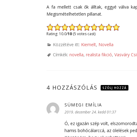
A fa mellett csak ők álltak, eggyé válva 
Megismételhetetlen pillanat.
Rating: 10.0/
10
(5 votes cast)
Közzétéve itt:
Kiemelt
,
Novella
Címkék:
novella
,
realista fikció
,
Vasváry Csi
4 HOZZÁSZÓLÁS
SZÓLJ HOZZÁ
SÜMEGI EMÍLIA
szerint:
2019. december 24. kedd 01:37
Ó, ez igazán szép volt, elszomorodt
hamis bohócálarccá, az ölelések ped