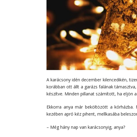
A karácsony idén december kilencedikén, tize
korábban ott állt a garázs falának támasztva,
készítve. Minden pillanat számított, ha eljön 
Ekkorra anya már beköltözött a kórházba. N
kezében apró kéz pihent, mellkasába beleszor
– Még hány nap van karácsonyig, anya?