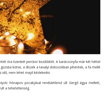
nhét óra tizenkét perckor kezdődött. A karácsonyfa már két héttel
 gúzsba kötve, a díszek a tavalyi dobozokban pihentek, a fa mellé
az idő, nem lehet majd késlekedni.
yolc hónapos pocakjával rendületlenül ült Gergő ágya mellett,
ult a tehetetlenség.