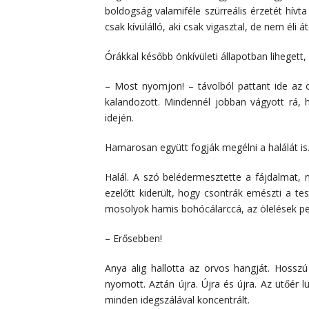
boldogság valamiféle szürreális érzetét hívt
csak kívülálló, aki csak vigasztal, de nem éli át
Órákkal később önkívületi állapotban lihegett
– Most nyomjon! – távolból pattant ide az
kalandozott. Mindennél jobban vágyott rá, 
idején.
Hamarosan együtt fogják megélni a halálát is
Halál. A szó belédermesztette a fájdalmat, m
ezelőtt kiderült, hogy csontrák emészti a t
mosolyok hamis bohócálarccá, az ölelések pe
– Erősebben!
Anya alig hallotta az orvos hangját. Hossz
nyomott. Aztán újra. Újra és újra. Az ütőér 
minden idegszálával koncentrált.