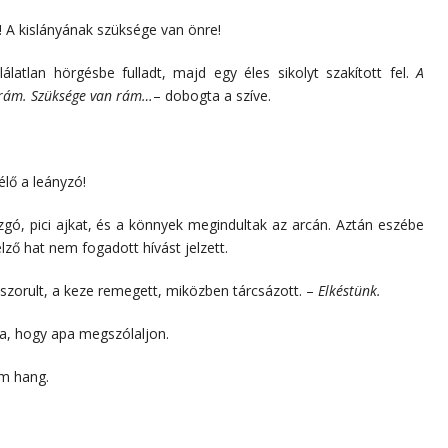
! A kislányának szüksége van önre!
álatlan hörgésbe fulladt, majd egy éles sikolyt szakított fel.
A
 rám. Szüksége van rám…
– dobogta a szíve.
élő a leányzó!
gó, pici ajkat, és a könnyek megindultak az arcán. Aztán eszébe
elző hat nem fogadott hívást jelzett.
zorult, a keze remegett, miközben tárcsázott. –
Elkéstünk.
a, hogy apa megszólaljon.
ám hang.