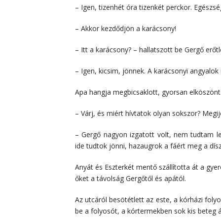
– Igen, tizenhét óra tizenkét perckor. Egészs
– Akkor kezdődjön a karácsony!
– Itt a karácsony? – hallatszott be Gergő erőt
– Igen, kicsim, jönnek. A karácsonyi angyalok
Apa hangja megbicsaklott, gyorsan elköszönt
– Várj, és miért hívtatok olyan sokszor? Meg
– Gergő nagyon izgatott volt, nem tudtam le
ide tudtok jönni, hazaugrok a fáért meg a dís
Anyát és Eszterkét mentő szállította át a gyer
őket a távolság Gergőtől és apától.
Az utcáról besötétlett az este, a kórházi f
be a folyosót, a kórtermekben sok kis beteg á