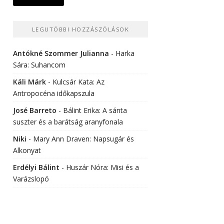
LEGUTÓBBI HOZZÁSZÓLÁSOK
Antókné Szommer Julianna
-
Harka
Sára: Suhancom
Káli Márk
-
Kulcsár Kata: Az
Antropocéna időkapszula
José Barreto
-
Bálint Erika: A sánta
suszter és a barátság aranyfonala
Niki
-
Mary Ann Draven: Napsugár és
Alkonyat
Erdélyi Bálint
-
Huszár Nóra: Misi és a
Varázslopó