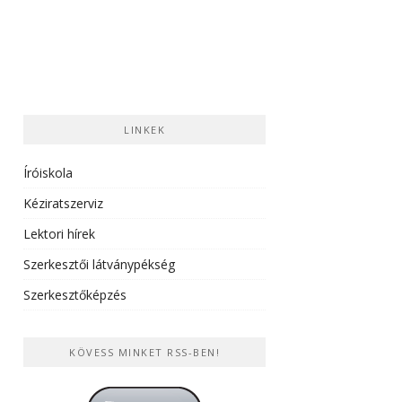
LINKEK
Íróiskola
Kéziratszerviz
Lektori hírek
Szerkesztői látványpékség
Szerkesztőképzés
KÖVESS MINKET RSS-BEN!