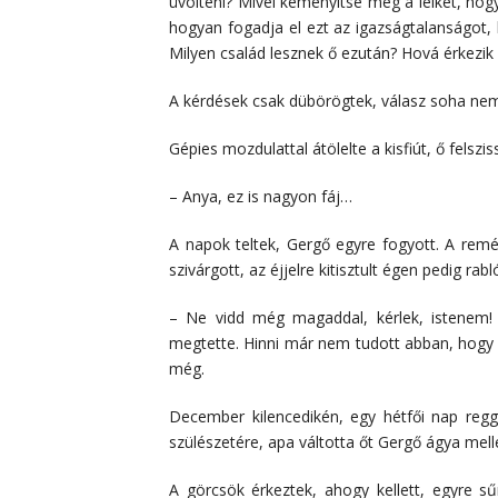
üvölteni? Mivel keményítse meg a lelkét, hog
hogyan fogadja el ezt az igazságtalanságot, 
Milyen család lesznek ő ezután? Hová érkezik
A kérdések csak dübörögtek, válasz soha nem
Gépies mozdulattal átölelte a kisfiút, ő felszis
– Anya, ez is nagyon fáj…
A napok teltek, Gergő egyre fogyott. A remén
szivárgott, az éjjelre kitisztult égen pedig rabl
– Ne vidd még magaddal, kérlek, istenem!
megtette. Hinni már nem tudott abban, hogy v
még.
December kilencedikén, egy hétfői nap regge
szülészetére, apa váltotta őt Gergő ágya mell
A görcsök érkeztek, ahogy kellett, egyre 