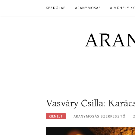
Skip
KEZDŐLAP
ARANYMOSÁS
A MŰHELY K
to
content
ARAN
Vasváry Csilla: Karác
ARANYMOSÁS SZERKESZTŐ
KIEMELT