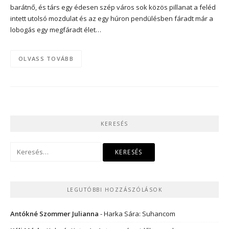
barátnő, és társ egy édesen szép város sok közös pillanat a feléd
intett utolsó mozdulat és az egy húron pendülésben fáradt már a
lobogás egy megfáradt élet…
OLVASS TOVÁBB
KERESÉS
Keresés:
LEGUTÓBBI HOZZÁSZÓLÁSOK
Antókné Szommer Julianna
-
Harka Sára: Suhancom