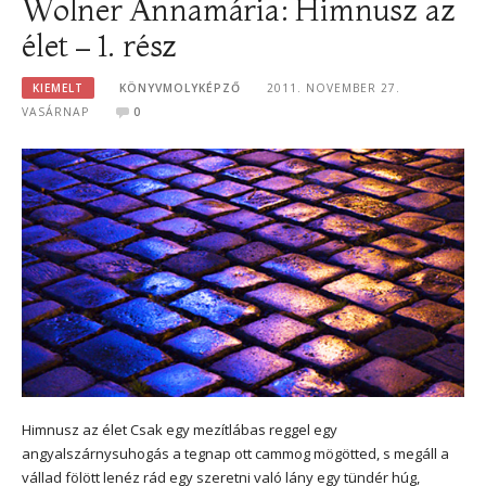
Wolner Annamária: Himnusz az
élet – 1. rész
KIEMELT
KÖNYVMOLYKÉPZŐ
2011. NOVEMBER 27.
VASÁRNAP
0
Himnusz az élet Csak egy mezítlábas reggel egy
angyalszárnysuhogás a tegnap ott cammog mögötted, s megáll a
vállad fölött lenéz rád egy szeretni való lány egy tündér húg,