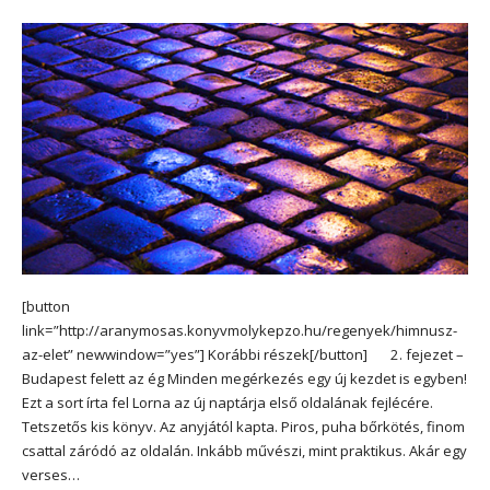
[button
link=”http://aranymosas.konyvmolykepzo.hu/regenyek/himnusz-
az-elet” newwindow=”yes”] Korábbi részek[/button] 2. fejezet –
Budapest felett az ég Minden megérkezés egy új kezdet is egyben!
Ezt a sort írta fel Lorna az új naptárja első oldalának fejlécére.
Tetszetős kis könyv. Az anyjától kapta. Piros, puha bőrkötés, finom
csattal záródó az oldalán. Inkább művészi, mint praktikus. Akár egy
verses…