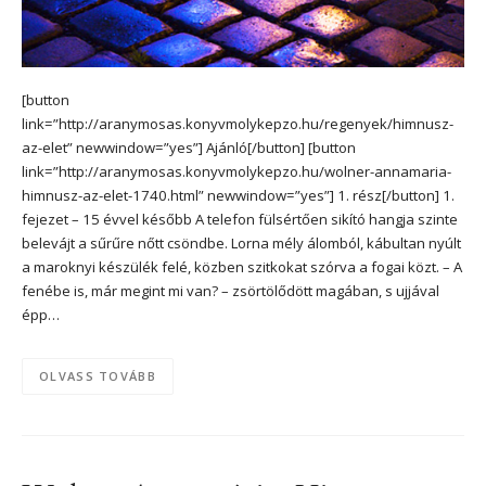
[button
link=”http://aranymosas.konyvmolykepzo.hu/regenyek/himnusz-
az-elet” newwindow=”yes”] Ajánló[/button] [button
link=”http://aranymosas.konyvmolykepzo.hu/wolner-annamaria-
himnusz-az-elet-1740.html” newwindow=”yes”] 1. rész[/button] 1.
fejezet – 15 évvel később A telefon fülsértően sikító hangja szinte
belevájt a sűrűre nőtt csöndbe. Lorna mély álomból, kábultan nyúlt
a maroknyi készülék felé, közben szitkokat szórva a fogai közt. – A
fenébe is, már megint mi van? – zsörtölődött magában, s ujjával
épp…
OLVASS TOVÁBB