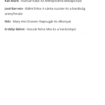
Káli Márk
-
Kulcsár Kata: Az Antropocéna időkapszula
José Barreto
-
Bálint Erika: A sánta suszter és a barátság
aranyfonala
Niki
-
Mary Ann Draven: Napsugár és Alkonyat
Erdélyi Bálint
-
Huszár Nóra: Misi és a Varázslopó