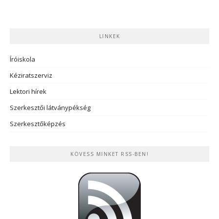
LINKEK
Íróiskola
Kéziratszerviz
Lektori hírek
Szerkesztői látványpékség
Szerkesztőképzés
KÖVESS MINKET RSS-BEN!