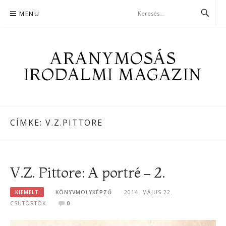
Skip
MENU
to
content
ARANYMOSÁS
IRODALMI MAGAZIN
CÍMKE:
V.Z.PITTORE
V.Z. Pittore: A portré – 2.
KIEMELT
KÖNYVMOLYKÉPZŐ
2014. MÁJUS 22.
CSÜTÖRTÖK
0