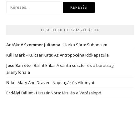
Keresés:
LEGUTÓBBI HOZZÁSZÓLÁSOK
Antókné Szommer Julianna
-
Harka Sára: Suhancom
Káli Márk
-
Kulcsár Kata: Az Antropocéna időkapszula
José Barreto
-
Bálint Erika: A sánta suszter és a barátság
aranyfonala
Niki
-
Mary Ann Draven: Napsugár és Alkonyat
Erdélyi Bálint
-
Huszár Nóra: Misi és a Varázslopó