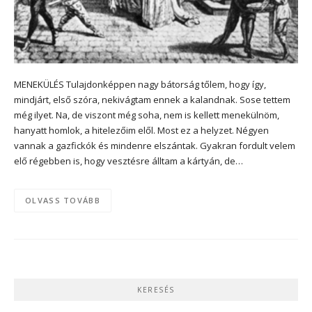
MENEKÜLÉS Tulajdonképpen nagy bátorság tőlem, hogy így,
mindjárt, első szóra, nekivágtam ennek a kalandnak. Sose tettem
még ilyet. Na, de viszont még soha, nem is kellett menekülnöm,
hanyatt homlok, a hitelezőim elől. Most ez a helyzet. Négyen
vannak a gazfickók és mindenre elszántak. Gyakran fordult velem
elő régebben is, hogy vesztésre álltam a kártyán, de…
OLVASS TOVÁBB
KERESÉS