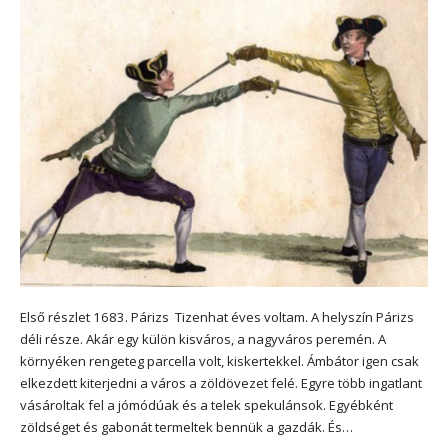
Első részlet 1683. Párizs Tizenhat éves voltam. A helyszín Párizs
déli része. Akár egy külön kisváros, a nagyváros peremén. A
környéken rengeteg parcella volt, kiskertekkel. Ámbátor igen csak
elkezdett kiterjedni a város a zöldövezet felé. Egyre több ingatlant
vásároltak fel a jómódúak és a telek spekulánsok. Egyébként
zöldséget és gabonát termeltek bennük a gazdák. És…