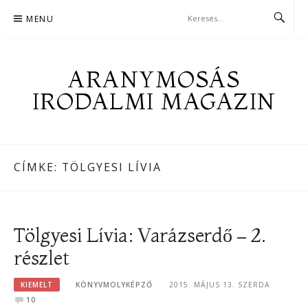
Skip
MENU
to
content
ARANYMOSÁS
IRODALMI MAGAZIN
CÍMKE:
TÖLGYESI LÍVIA
Tölgyesi Lívia: Varázserdő – 2.
részlet
KIEMELT
KÖNYVMOLYKÉPZŐ
2015. MÁJUS 13. SZERDA
10