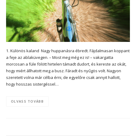
1. Különös kaland Nagy huppanásra ébredt. Fájdalmasan koppant
a feje az ablaküvegen. – Most meg még ez is! – vakargatta
morcosan a füle fölött hirtelen támadt dudort, és kereste az okát,
hogy miért állhatott meg a busz. Fáradt és nyűgös volt. Nagyon
szeretett volna már célba érni, de egyelőre csak annyit hallott,
hogy hosszas sistergéssel…
OLVASS TOVÁBB