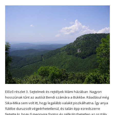
Előző részlet 3. Sejtelmek és rejtélyek Mámi házában Nagyon
hosszúnak tűnt az autóút Bendi számára a Bükkbe. Ráadásul még
Sika-Mika sem volt itt, hogy legalább valakit piszkálhatna. Így anya
fülébe duruzsolt végeérhetetlenül, és talán épp ezredszerre
fejtette ki, hogy ő mennyire fontos és nélkülözhetetlen az osztály