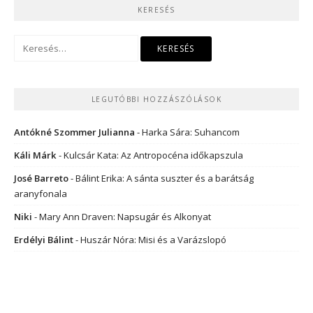
KERESÉS
Keresés:
LEGUTÓBBI HOZZÁSZÓLÁSOK
Antókné Szommer Julianna
-
Harka Sára: Suhancom
Káli Márk
-
Kulcsár Kata: Az Antropocéna időkapszula
José Barreto
-
Bálint Erika: A sánta suszter és a barátság
aranyfonala
Niki
-
Mary Ann Draven: Napsugár és Alkonyat
Erdélyi Bálint
-
Huszár Nóra: Misi és a Varázslopó