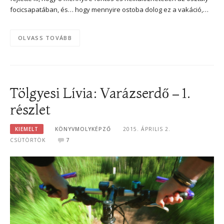
focicsapatában, és… hogy mennyire ostoba dolog ez a vakáció,…
OLVASS TOVÁBB
Tölgyesi Lívia: Varázserdő – 1.
részlet
KIEMELT
KÖNYVMOLYKÉPZŐ
2015. ÁPRILIS 2.
CSÜTÖRTÖK
7