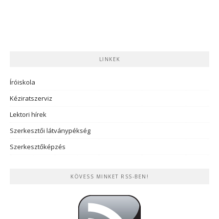
LINKEK
Íróiskola
Kéziratszerviz
Lektori hírek
Szerkesztői látványpékség
Szerkesztőképzés
KÖVESS MINKET RSS-BEN!