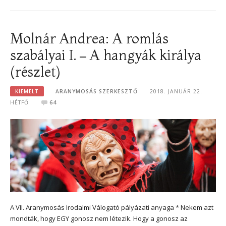
Molnár Andrea: A romlás
szabályai I. – A hangyák királya
(részlet)
KIEMELT
ARANYMOSÁS SZERKESZTŐ
2018. JANUÁR 22.
HÉTFŐ
64
A VII. Aranymosás Irodalmi Válogató pályázati anyaga * Nekem azt
mondták, hogy EGY gonosz nem létezik. Hogy a gonosz az