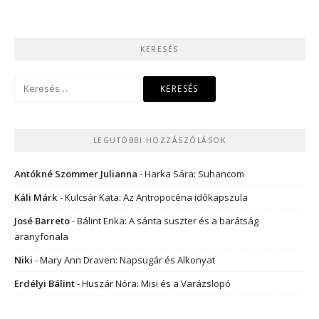
KERESÉS
Keresés:
LEGUTÓBBI HOZZÁSZÓLÁSOK
Antókné Szommer Julianna
-
Harka Sára: Suhancom
Káli Márk
-
Kulcsár Kata: Az Antropocéna időkapszula
José Barreto
-
Bálint Erika: A sánta suszter és a barátság
aranyfonala
Niki
-
Mary Ann Draven: Napsugár és Alkonyat
Erdélyi Bálint
-
Huszár Nóra: Misi és a Varázslopó