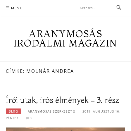
Skip
MENU
to
content
ARANYMOSÁS
IRODALMI MAGAZIN
CÍMKE:
MOLNÁR ANDREA
Írói utak, írós élmények – 3. rész
BLOG
ARANYMOSÁS SZERKESZTŐ
2019. AUGUSZTUS 16.
PÉNTEK
0