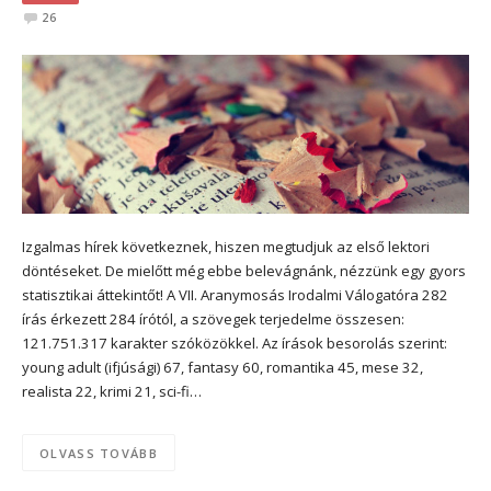
26
Izgalmas hírek következnek, hiszen megtudjuk az első lektori
döntéseket. De mielőtt még ebbe belevágnánk, nézzünk egy gyors
statisztikai áttekintőt! A VII. Aranymosás Irodalmi Válogatóra 282
írás érkezett 284 írótól, a szövegek terjedelme összesen:
121.751.317 karakter szóközökkel. Az írások besorolás szerint:
young adult (ifjúsági) 67, fantasy 60, romantika 45, mese 32,
realista 22, krimi 21, sci-fi…
OLVASS TOVÁBB