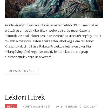
Az idei Aranymosásra 282 írás érkezett, ebből 39 mű ment át az
előszűrésen, ezek kikerültek weboldalra, és megnézték a
lektorok. Az első lektori szakasz lezárulása után két regény került
tovább a második lektori szakaszba, ahol végül Amira Stone:
Kitaszítottak című írása Rakéta Projektbe lett javasolva, Kia:
Pillangólány című regénye pozitív lektorit kapott. (Tegnap
elolvashattuk Varga Bea vezető…
OLVASS TOVÁBB
Lektori Hírek
BLOG
KÖNYVMOLYKÉPZŐ
2018. FEBRUÁR 10. SZOMBAT