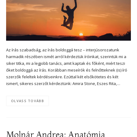
Az írás szabadság, az írás boldoggá tesz – interjúsorozatunk
harmadik részében ismét arról kérdeztük íróinkat, szerintük mi a
siker titka, mi a legjobb tanács, amit kaptak és főként, miért teszi
őket boldoggá az írás. Korábban meseírók és felnőtteknek (is) író
szerzők feleltek kérdéseinkre. Ezúttal két elsőkötetes és két
ismert, sikeres szerzőt kérdeztünk: Amira Stone, Eszes Rita,…
OLVASS TOVÁBB
Molnár Andrea: Anatómia