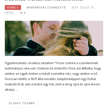
KIEMELT
ARANYMOSÁS SZERKESZTŐ
2019. JÚLIUS 15.
HÉTFŐ
4
Figyelmeztetés: erotikus tartalom * Frizer szerint a szerelemnek
tudományos oka van. Oxitocin és endorfin. Frize azt állította, hogy
amikor az egyik ember a másik szemébe néz, vagy amikor a nő
hosszan elidőz a férfi álla vonalán, tulajdonképpen egy fizikai
reakciót él át, ami a testre úgy hat, mint a drog: újra és újra érezni
akarja….
OLVASS TOVÁBB