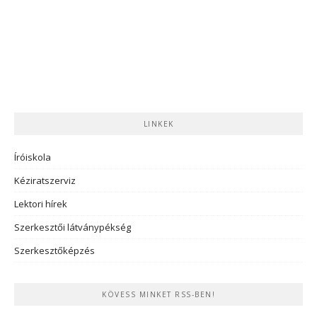
LINKEK
Íróiskola
Kéziratszerviz
Lektori hírek
Szerkesztői látványpékség
Szerkesztőképzés
KÖVESS MINKET RSS-BEN!