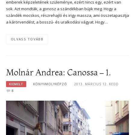
emberek képzeletének szüleménye, ezért nincs egy, ezért van
sok. Azt mondták, a gonosz a szándékban bújik meg. Hogy a
szándék mocskos, részrehajló és irigy massza, ami összetapasztja
a kárörvendést, a bosszú- és uralkodási vágyat. Hogy…
OLVASS TOVÁBB
Molnár Andrea: Canossa – 1.
KIEMELT
KÖNYVMOLYKÉPZŐ
2013. MÁRCIUS 12. KEDD
8