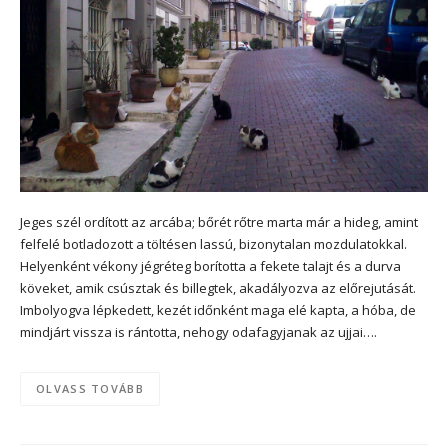
Jeges szél ordított az arcába; bőrét rőtre marta már a hideg, amint
felfelé botladozott a töltésen lassú, bizonytalan mozdulatokkal.
Helyenként vékony jégréteg borította a fekete talajt és a durva
köveket, amik csúsztak és billegtek, akadályozva az előrejutását.
Imbolyogva lépkedett, kezét időnként maga elé kapta, a hóba, de
mindjárt vissza is rántotta, nehogy odafagyjanak az ujjai….
OLVASS TOVÁBB