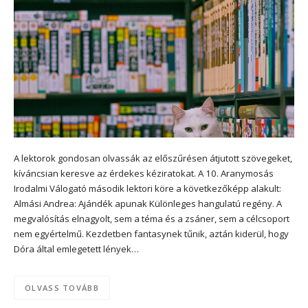
A lektorok gondosan olvassák az előszűrésen átjutott szövegeket,
kíváncsian keresve az érdekes kéziratokat. A 10. Aranymosás
Irodalmi Válogató második lektori köre a következőképp alakult:
Almási Andrea: Ajándék apunak Különleges hangulatú regény. A
megvalósítás elnagyolt, sem a téma és a zsáner, sem a célcsoport
nem egyértelmű. Kezdetben fantasynek tűnik, aztán kiderül, hogy
Dóra által emlegetett lények…
OLVASS TOVÁBB