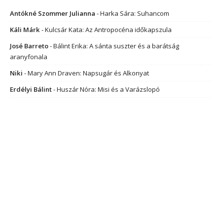
Antókné Szommer Julianna
-
Harka Sára: Suhancom
Káli Márk
-
Kulcsár Kata: Az Antropocéna időkapszula
José Barreto
-
Bálint Erika: A sánta suszter és a barátság
aranyfonala
Niki
-
Mary Ann Draven: Napsugár és Alkonyat
Erdélyi Bálint
-
Huszár Nóra: Misi és a Varázslopó