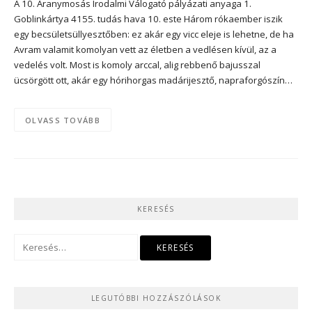
A 10. Aranymosás Irodalmi Válogató pályázati anyaga 1.
Goblinkártya 4155. tudás hava 10. este Három rókaember iszik
egy becsületsüllyesztőben: ez akár egy vicc eleje is lehetne, de ha
Avram valamit komolyan vett az életben a vedlésen kívül, az a
vedelés volt. Most is komoly arccal, alig rebbenő bajusszal
ücsörgött ott, akár egy hórihorgas madárijesztő, napraforgószín…
OLVASS TOVÁBB
KERESÉS
Keresés:
LEGUTÓBBI HOZZÁSZÓLÁSOK