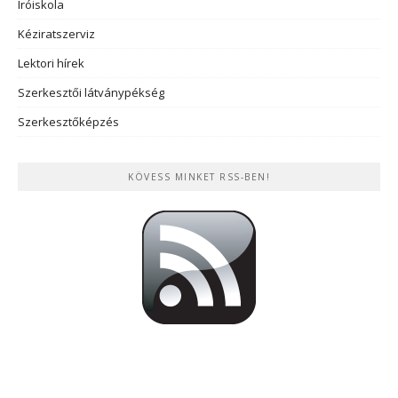
Íróiskola
Kéziratszerviz
Lektori hírek
Szerkesztői látványpékség
Szerkesztőképzés
KÖVESS MINKET RSS-BEN!