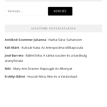
Keresés:
LEGUTÓBBI HOZZÁSZÓLÁSOK
Antókné Szommer Julianna
-
Harka Sára: Suhancom
Káli Márk
-
Kulcsár Kata: Az Antropocéna időkapszula
José Barreto
-
Bálint Erika: A sánta suszter és a barátság
aranyfonala
Niki
-
Mary Ann Draven: Napsugár és Alkonyat
Erdélyi Bálint
-
Huszár Nóra: Misi és a Varázslopó