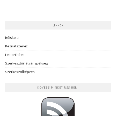
LINKEK
Íróiskola
Kéziratszerviz
Lektori hírek
Szerkesztői látványpékség
Szerkesztőképzés
KÖVESS MINKET RSS-BEN!