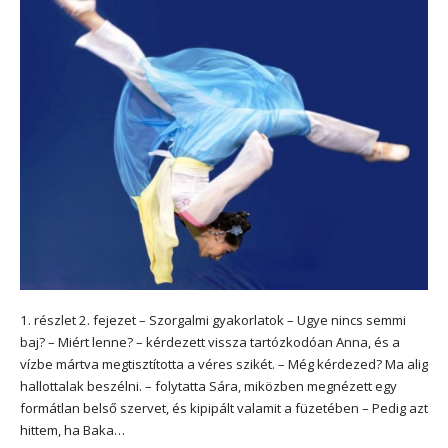
1. részlet 2. fejezet – Szorgalmi gyakorlatok – Ugye nincs semmi
baj? – Miért lenne? – kérdezett vissza tartózkodóan Anna, és a
vízbe mártva megtisztította a véres szikét. – Még kérdezed? Ma alig
hallottalak beszélni. – folytatta Sára, miközben megnézett egy
formátlan belső szervet, és kipipált valamit a füzetében – Pedig azt
hittem, ha Baka…