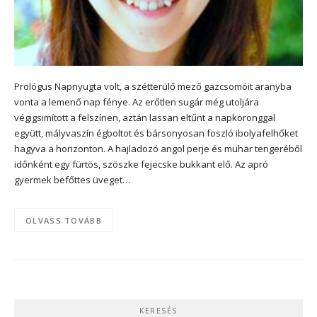
Prológus Napnyugta volt, a szétterülő mező gazcsomóit aranyba
vonta a lemenő nap fénye. Az erőtlen sugár még utoljára
végigsimított a felszínen, aztán lassan eltűnt a napkoronggal
együtt, mályvaszín égboltot és bársonyosan foszló ibolyafelhőket
hagyva a horizonton. A hajladozó angol perje és muhar tengeréből
időnként egy fürtös, szöszke fejecske bukkant elő. Az apró
gyermek befőttes üveget…
OLVASS TOVÁBB
KERESÉS