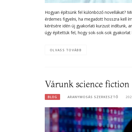
Hogyan építsünk fel különböző novellákat? Mi
érdemes figyelni, ha megadott hosszra kell írn
kérésére idén új gyakorlati kurzust indítunk, 
úgy építettük fel, hogy sok-sok-sok gyakorla
OLVASS TOVÁBB
Várunk science fiction
ARANYMOSÁS SZERKESZTŐ
202
BLOG