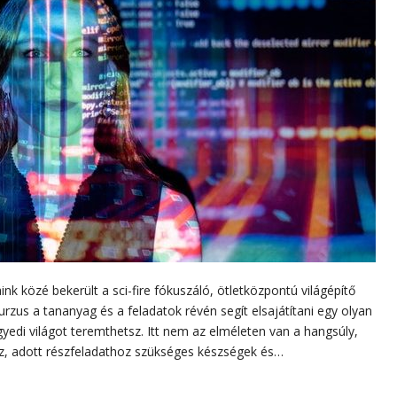
ink közé bekerült a sci-fire fókuszáló, ötletközpontú világépítő
kurzus a tananyag és a feladatok révén segít elsajátítani egy olyan
i világot teremthetsz. Itt nem az elméleten van a hangsúly,
z, adott részfeladathoz szükséges készségek és…