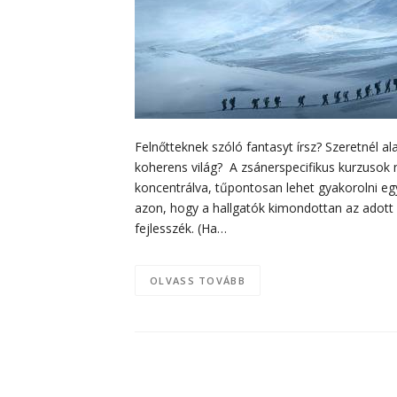
Felnőtteknek szóló fantasyt írsz? Szeretnél a
koherens világ? A zsánerspecifikus kurzusok n
koncentrálva, tűpontosan lehet gyakorolni eg
azon, hogy a hallgatók kimondottan az adott
fejlesszék. (Ha…
OLVASS TOVÁBB