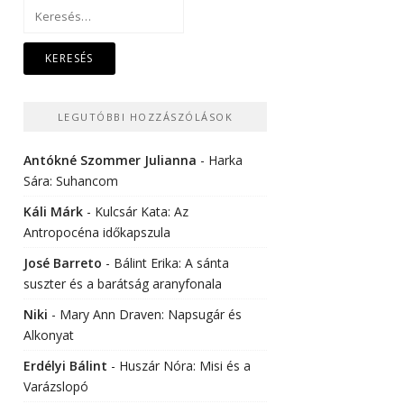
Keresés:
LEGUTÓBBI HOZZÁSZÓLÁSOK
Antókné Szommer Julianna
-
Harka
Sára: Suhancom
Káli Márk
-
Kulcsár Kata: Az
Antropocéna időkapszula
José Barreto
-
Bálint Erika: A sánta
suszter és a barátság aranyfonala
Niki
-
Mary Ann Draven: Napsugár és
Alkonyat
Erdélyi Bálint
-
Huszár Nóra: Misi és a
Varázslopó