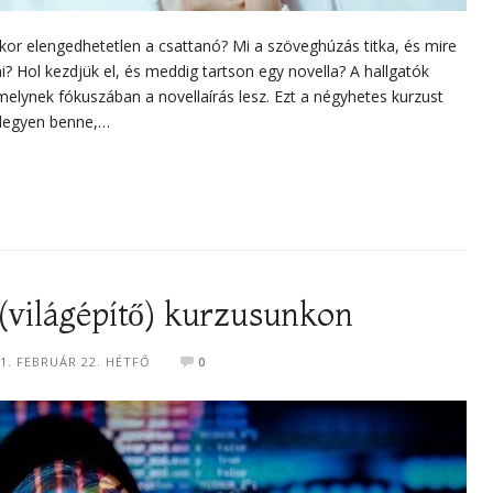
kor elengedhetetlen a csattanó? Mi a szöveghúzás titka, és mire
i? Hol kezdjük el, és meddig tartson egy novella? A hallgatók
amelynek fókuszában a novellaírás lesz. Ezt a négyhetes kurzust
t legyen benne,…
 (világépítő) kurzusunkon
1. FEBRUÁR 22. HÉTFŐ
0