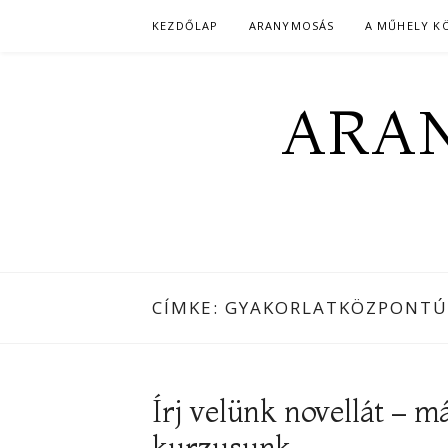
Skip
KEZDŐLAP
ARANYMOSÁS
A MŰHELY K
to
content
ARAN
CÍMKE:
GYAKORLATKÖZPONTÚ
Írj velünk novellát – m
kurzusunk