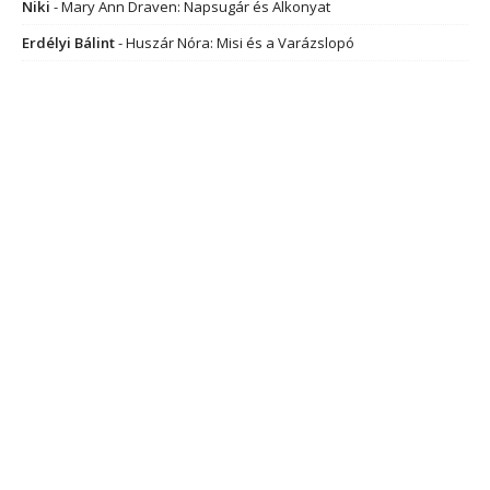
Niki
-
Mary Ann Draven: Napsugár és Alkonyat
Erdélyi Bálint
-
Huszár Nóra: Misi és a Varázslopó