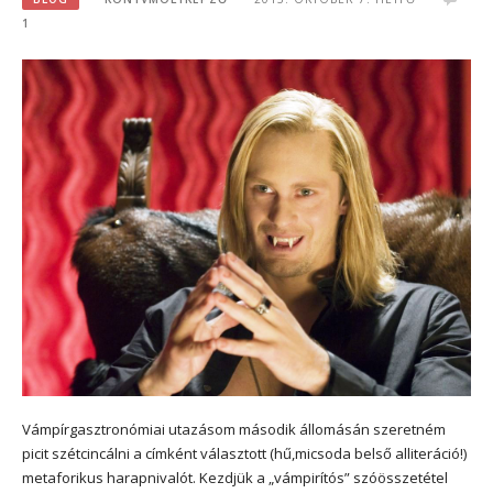
1
Vámpírgasztronómiai utazásom második állomásán szeretném
picit szétcincálni a címként választott (hű,micsoda belső alliteráció!)
metaforikus harapnivalót. Kezdjük a „vámpirítós” szóösszetétel