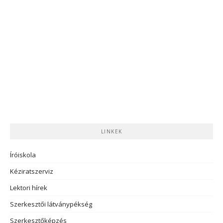
LINKEK
Íróiskola
Kéziratszerviz
Lektori hírek
Szerkesztői látványpékség
Szerkesztőképzés