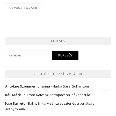
OLVASS TOVÁBB
KERESÉS
Keresés:
LEGUTÓBBI HOZZÁSZÓLÁSOK
Antókné Szommer Julianna
-
Harka Sára: Suhancom
Káli Márk
-
Kulcsár Kata: Az Antropocéna időkapszula
José Barreto
-
Bálint Erika: A sánta suszter és a barátság
aranyfonala