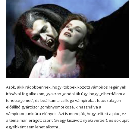
Azok, akik rádöbbennek, hogy (többek között) vámpíros regények
írásával foglalkozom, gyakran gondolják úgy, hogy „elherdálom a
tehetségemet”, és beálltam a csillogó vámpírokat futószalagon
előállító gyártósor gombnyomói közé, kihasználva a
vámpírkonjunktúra előnyeit. Azt is mondják, hogy telített a piac, ez
a téma már lerágott csont (avagy kiszívott nyaki verőér), és sok újat
egyébként sem lehet alkotni…