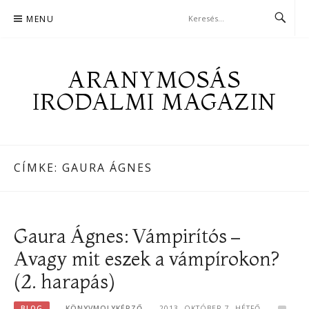
Skip
MENU
to
content
ARANYMOSÁS
IRODALMI MAGAZIN
CÍMKE:
GAURA ÁGNES
Gaura Ágnes: Vámpirítós –
Avagy mit eszek a vámpírokon?
(2. harapás)
BLOG
KÖNYVMOLYKÉPZŐ
2013. OKTÓBER 7. HÉTFŐ