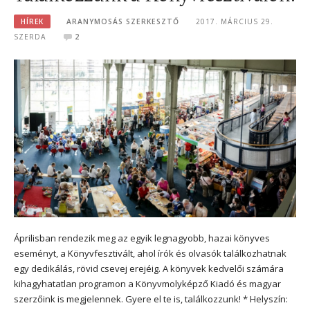
HÍREK
ARANYMOSÁS SZERKESZTŐ
2017. MÁRCIUS 29.
SZERDA
2
Áprilisban rendezik meg az egyik legnagyobb, hazai könyves
eseményt, a Könyvfesztivált, ahol írók és olvasók találkozhatnak
egy dedikálás, rövid csevej erejéig. A könyvek kedvelői számára
kihagyhatatlan programon a Könyvmolyképző Kiadó és magyar
szerzőink is megjelennek. Gyere el te is, találkozzunk! * Helyszín: