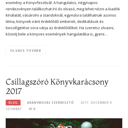
esemény a Könyvfesztivál. A hangulatos, négynapos
rendezvényen találkozhat író és olvasó, meg lehet nézni a kiadók
kínálatát, vásárolni a standoknál, egymásra találhatnak azonos
téma, könyvek iránt érdeklődő emberek, dedikálások és
beszélgetése sora várja az érdeklődőket. Ha szeretsz olvasni,
kóstolj bele a könyves események hangulatába is, gyere…
OLVASS TOVÁBB
Csillagszóró Könyvkarácsony
2017
BLOG
ARANYMOSÁS SZERKESZTŐ
2017. DECEMBER 9.
SZOMBAT
0