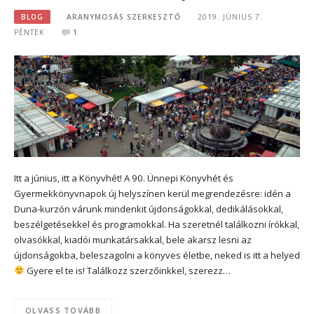
BLOG
ARANYMOSÁS SZERKESZTŐ
2019. JÚNIUS 7.
PÉNTEK
1
Itt a június, itt a Könyvhét! A 90. Ünnepi Könyvhét és
Gyermekkönyvnapok új helyszínen kerül megrendezésre: idén a
Duna-kurzón várunk mindenkit újdonságokkal, dedikálásokkal,
beszélgetésekkel és programokkal. Ha szeretnél találkozni írókkal,
olvasókkal, kiadói munkatársakkal, bele akarsz lesni az
újdonságokba, beleszagolni a könyves életbe, neked is itt a helyed
Gyere el te is! Találkozz szerzőinkkel, szerezz…
OLVASS TOVÁBB