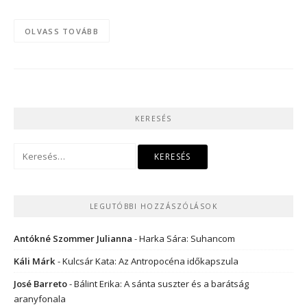
OLVASS TOVÁBB
KERESÉS
Keresés:
LEGUTÓBBI HOZZÁSZÓLÁSOK
Antókné Szommer Julianna
-
Harka Sára: Suhancom
Káli Márk
-
Kulcsár Kata: Az Antropocéna időkapszula
José Barreto
-
Bálint Erika: A sánta suszter és a barátság
aranyfonala