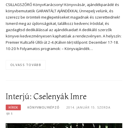
CSILLAGSZÓRÓ KönyvKarácsony! Könyvvásár, ajándékparádé és
könyvbemutatók GARANTÁLT AJÁNDÉKKAL Ünnepelj velünk, és
szerezz be örömteli meglepetéseket magadnak és szeretteidnek!
Ismerd meg az újdonságokat, találkozz kedvenc íróiddal, és
gazdagítsd dedikálással az ajándékaidat! A dedikáló szerzők
könyvei kedvezményesen kaphatóak a rendezvényen. A helyszín:
Premier Kultcafé Üllői út 2-4.(Kálvin tér) Időpont: December 17-18.
10-20 h Folyamatos programok: – Könyvajándék…
OLVASS TOVÁBB
Interjú: Cselenyák Imre
HÍREK
KÖNYVMOLYKÉPZŐ
2014. JANUÁR 15. SZERDA
1