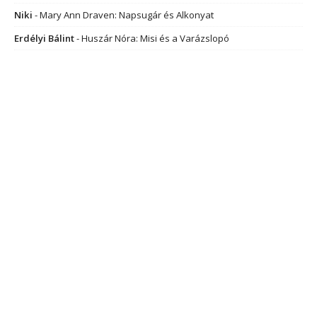
Niki
-
Mary Ann Draven: Napsugár és Alkonyat
Erdélyi Bálint
-
Huszár Nóra: Misi és a Varázslopó