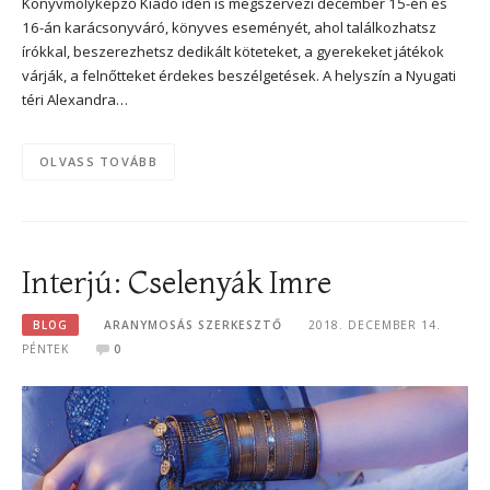
Könyvmolyképző Kiadó idén is megszervezi december 15-én és
16-án karácsonyváró, könyves eseményét, ahol találkozhatsz
írókkal, beszerezhetsz dedikált köteteket, a gyerekeket játékok
várják, a felnőtteket érdekes beszélgetések. A helyszín a Nyugati
téri Alexandra…
OLVASS TOVÁBB
Interjú: Cselenyák Imre
BLOG
ARANYMOSÁS SZERKESZTŐ
2018. DECEMBER 14.
PÉNTEK
0