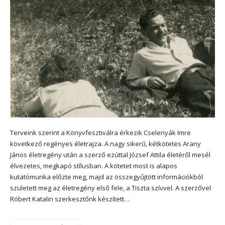
Terveink szerint a Könyvfesztiválra érkezik Cselenyák Imre
következő regényes életrajza. A nagy sikerű, kétkötetes Arany
János életregény után a szerző ezúttal József Attila életéről mesél
élvezetes, megkapó stílusban. A kötetet most is alapos
kutatómunka előzte meg, majd az összegyűjtött információkból
született meg az életregény első fele, a Tiszta szívvel. A szerzővel
Róbert Katalin szerkesztőnk készített…