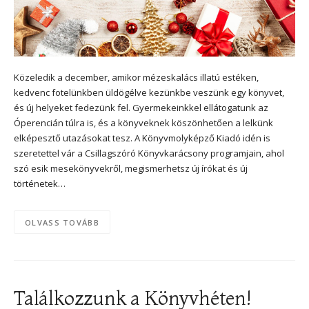
Közeledik a december, amikor mézeskalács illatú estéken,
kedvenc fotelünkben üldögélve kezünkbe veszünk egy könyvet,
és új helyeket fedezünk fel. Gyermekeinkkel ellátogatunk az
Óperencián túlra is, és a könyveknek köszönhetően a lelkünk
elképesztő utazásokat tesz. A Könyvmolyképző Kiadó idén is
szeretettel vár a Csillagszóró Könyvkarácsony programjain, ahol
szó esik mesekönyvekről, megismerhetsz új írókat és új
történetek…
OLVASS TOVÁBB
Találkozzunk a Könyvhéten!