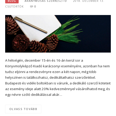
BLOG
ARANYMOSÁS SZERKESZTŐ
2018. DECEMBER 13.
CSÜTÖRTÖK
0
A hétvégén, december 15-én és 16-án kerül sor a
Könyvmolyképző Kiadó karácsonyi eseményére, azonban ha nem
tudsz eljönni a rendezvényre ezen a két napon, még több
helyszínen is találkozhatsz, dedikáltathatsz szerzőinkkel.
Budapesti és vidéki boltokban is várunk, a dedikáló szerző köteteit
az esemény ideje alatt 20% kedvezménnyel vásárolhatod meg, és
egy névre szóló dedikálással akár…
OLVASS TOVÁBB