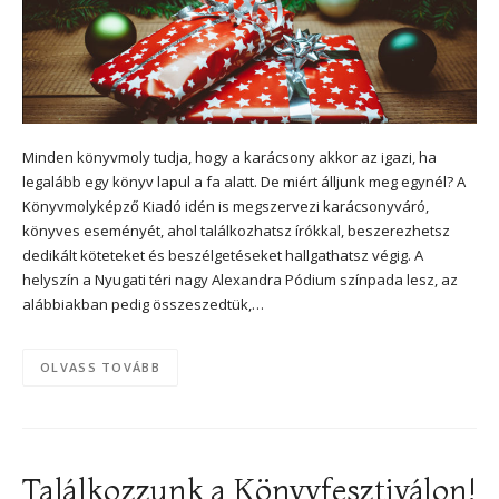
Minden könyvmoly tudja, hogy a karácsony akkor az igazi, ha
legalább egy könyv lapul a fa alatt. De miért álljunk meg egynél? A
Könyvmolyképző Kiadó idén is megszervezi karácsonyváró,
könyves eseményét, ahol találkozhatsz írókkal, beszerezhetsz
dedikált köteteket és beszélgetéseket hallgathatsz végig. A
helyszín a Nyugati téri nagy Alexandra Pódium színpada lesz, az
alábbiakban pedig összeszedtük,…
OLVASS TOVÁBB
Találkozzunk a Könyvfesztiválon!