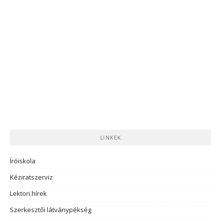
LINKEK
Íróiskola
Kéziratszerviz
Lektori hírek
Szerkesztői látványpékség