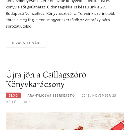
kedvezményesen szerethetsz be könyveket, dedikálást és
könyvjelzőt gyűjthetsz. Újdonságokkal is készülünk a 27.
Budapesti Nemzetközi Könyvfesztiválra. Terveink szerint több
kötet is meg fog jelenni magyar szerzőtől: Az Ambrózy báró
sorozat utolsó…
OLVASS TOVÁBB
Újra jön a Csillagszóró
Könyvkarácsony
BLOG
ARANYMOSÁS SZERKESZTŐ
2019. NOVEMBER 25.
HÉTFŐ
8