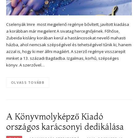
Cselenyák Imre most megjelenő regénye bővített, javított kiadása
a korábban már megjelent A sivatag hercegnőjének. Főhőse,
Zubeida kislány korában kerül a hastáncosokat nevelő mahasti
házba, ahol nemcsak szépségével és tehetségével tűnik ki, hanem
azzal is, hogy ki mer állni magáért. A szerző regénye visszarepít
minket a 13. századi Bagdadba. Izgalmas, korhű, szépséges
könyv. A szerzővel…
OLVASS TOVÁBB
A Könyvmolyképző Kiadó
országos karácsonyi dedikálása