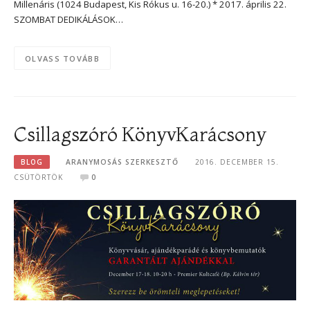
Millenáris (1024 Budapest, Kis Rókus u. 16-20.) * 2017. április 22.
SZOMBAT DEDIKÁLÁSOK…
OLVASS TOVÁBB
Csillagszóró KönyvKarácsony
BLOG
ARANYMOSÁS SZERKESZTŐ
2016. DECEMBER 15.
CSÜTÖRTÖK
0