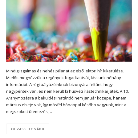
Mindig izgalmas és nehéz pillanat az első lektori hír kikerülése.
Mielőtt megnézzük a regények fogadtatását, lássunk néhány
információt. A régi pályázóinknak bizonyára feltűnt, hogy
nagypéntek van, és nem került ki húsvéti írástechnikai játék. A 10.
Aranymosásra a beküldési határidő nem január közepe, hanem
március elseje volt, így másfél hónappal később vagyunk, mint a
megszokott ütemezés,…
OLVASS TOVÁBB