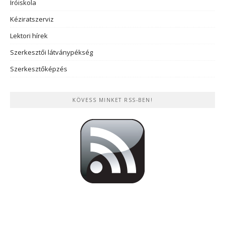
Íróiskola
Kéziratszerviz
Lektori hírek
Szerkesztői látványpékség
Szerkesztőképzés
KÖVESS MINKET RSS-BEN!