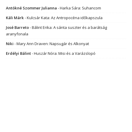
Antókné Szommer Julianna
-
Harka Sára: Suhancom
Káli Márk
-
Kulcsár Kata: Az Antropocéna időkapszula
José Barreto
-
Bálint Erika: A sánta suszter és a barátság
aranyfonala
Niki
-
Mary Ann Draven: Napsugár és Alkonyat
Erdélyi Bálint
-
Huszár Nóra: Misi és a Varázslopó