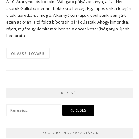
A 10. Aranymosás Irodalmi Válogató pályázati anyaga 1. – Nem
akarok Galliába menni – bökte ki a herceg. Egy lapos szikla tetején
ültek, apródtársa meg ő. A környéken rajtuk kívül senki sem járt
ezen az órán, a tó fölött bíborszín párák úsztak. Ahogy kimondta,
rájött, régóta gyülemlik már benne a dacos keserűség atyja újabb
hadjárata…
OLVASS TOVÁBB
KERESÉS
Keresés:
LEGUTÓBBI HOZZÁSZÓLÁSOK