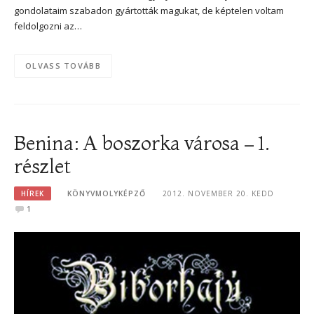
gondolataim szabadon gyártották magukat, de képtelen voltam
feldolgozni az…
OLVASS TOVÁBB
Benina: A boszorka városa – 1.
részlet
HÍREK
KÖNYVMOLYKÉPZŐ
2012. NOVEMBER 20. KEDD
1