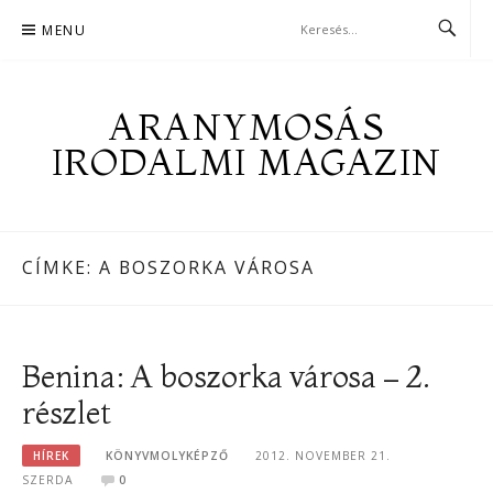
Skip
MENU
to
content
ARANYMOSÁS
IRODALMI MAGAZIN
CÍMKE:
A BOSZORKA VÁROSA
Benina: A boszorka városa – 2.
részlet
HÍREK
KÖNYVMOLYKÉPZŐ
2012. NOVEMBER 21.
SZERDA
0