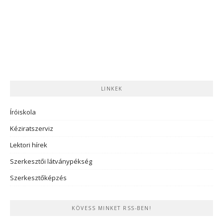
LINKEK
Íróiskola
Kéziratszerviz
Lektori hírek
Szerkesztői látványpékség
Szerkesztőképzés
KÖVESS MINKET RSS-BEN!