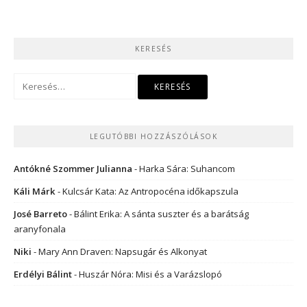
KERESÉS
Keresés:
LEGUTÓBBI HOZZÁSZÓLÁSOK
Antókné Szommer Julianna
-
Harka Sára: Suhancom
Káli Márk
-
Kulcsár Kata: Az Antropocéna időkapszula
José Barreto
-
Bálint Erika: A sánta suszter és a barátság
aranyfonala
Niki
-
Mary Ann Draven: Napsugár és Alkonyat
Erdélyi Bálint
-
Huszár Nóra: Misi és a Varázslopó