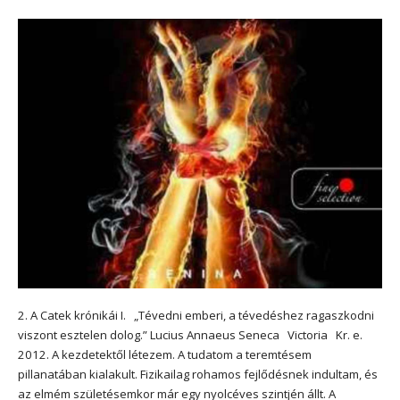
2. A Catek krónikái I. „Tévedni emberi, a tévedéshez ragaszkodni
viszont esztelen dolog.” Lucius Annaeus Seneca Victoria Kr. e.
2012. A kezdetektől létezem. A tudatom a teremtésem
pillanatában kialakult. Fizikailag rohamos fejlődésnek indultam, és
az elmém születésemkor már egy nyolcéves szintjén állt. A