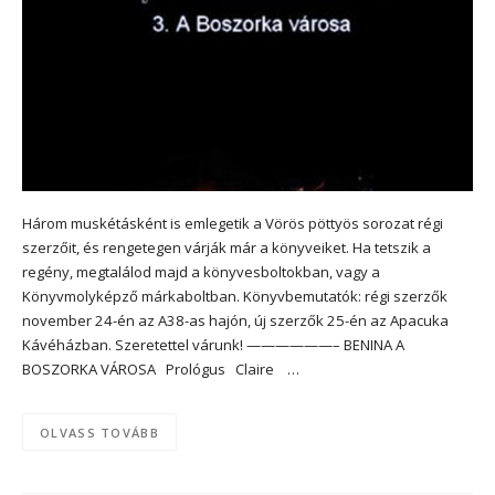
Három muskétásként is emlegetik a Vörös pöttyös sorozat régi
szerzőit, és rengetegen várják már a könyveiket. Ha tetszik a
regény, megtalálod majd a könyvesboltokban, vagy a
Könyvmolyképző márkaboltban. Könyvbemutatók: régi szerzők
november 24-én az A38-as hajón, új szerzők 25-én az Apacuka
Kávéházban. Szeretettel várunk! ——————– BENINA A
BOSZORKA VÁROSA Prológus Claire …
OLVASS TOVÁBB