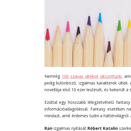
Nemrég
100 szavas játékot játszottunk
, am
pedig különböző, izgalmas karakterek ülte
novellája első 10 ezer leütését, és bekerült a
Ezúttal egy hosszabb lélegzetvételű fantas
információadagolással. Fantasy esetében n
mindazt, amit érdemes tudni a háttérvilágról.
Ran
izgalmas nyitását
Róbert Katalin
szerke