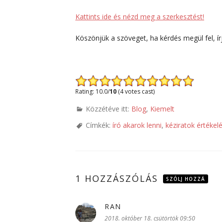
Kattints ide és nézd meg a szerkesztést!
Köszönjük a szöveget, ha kérdés megül fel, í
*
Rating: 10.0/
10
(4 votes cast)
Közzétéve itt:
Blog
,
Kiemelt
Címkék:
író akarok lenni
,
kéziratok értékel
1 HOZZÁSZÓLÁS
SZÓLJ HOZZÁ
RAN
szerint:
2018. október 18. csütörtök 09:50