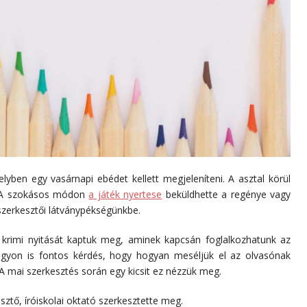
elyben egy vasárnapi ebédet kellett megjeleníteni. A asztal körül
k. A szokásos módon
a játék nyertese
beküldhette a regénye vagy
 szerkesztői látványpékségünkbe.
y krimi nyitását kaptuk meg, aminek kapcsán foglalkozhatunk az
agyon is fontos kérdés, hogy hogyan meséljük el az olvasónak
 A mai szerkesztés során egy kicsit ez nézzük meg.
sztő, íróiskolai oktató szerkesztette meg.