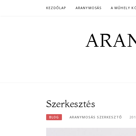
Skip
KEZDŐLAP
ARANYMOSÁS
A MŰHELY K
to
content
ARAN
Szerkesztés
ARANYMOSÁS SZERKESZTŐ
20
BLOG