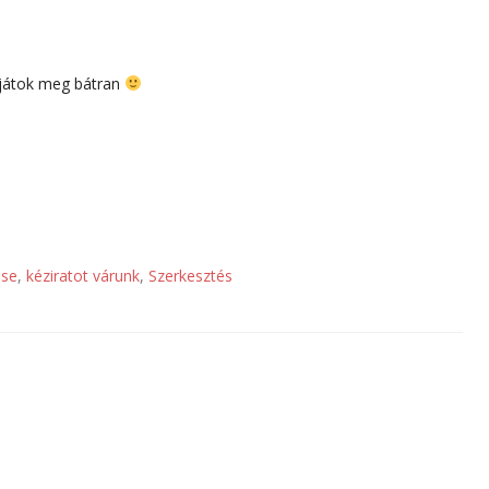
rjátok meg bátran
ése
,
kéziratot várunk
,
Szerkesztés