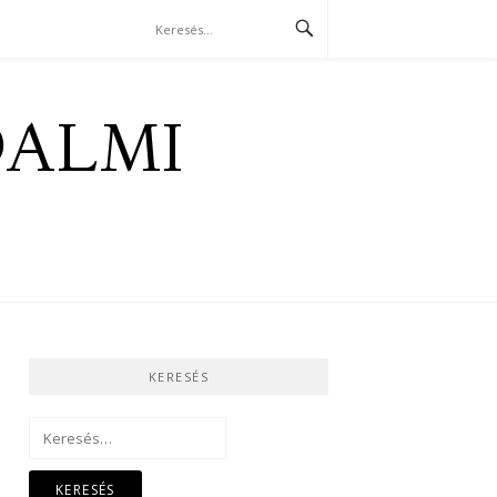
DALMI
KERESÉS
Keresés: