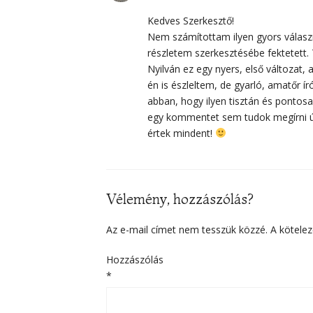
Kedves Szerkesztő!
Nem számítottam ilyen gyors válasz
részletem szerkesztésébe fektetett. 
Nyilván ez egy nyers, első változat,
én is észleltem, de gyarló, amatőr 
abban, hogy ilyen tisztán és ponto
egy kommentet sem tudok megírni ú
értek mindent!
Vélemény, hozzászólás?
Az e-mail címet nem tesszük közzé.
A kötele
Hozzászólás
*