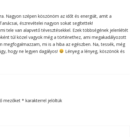
ra. Nagyon szépen köszönöm az időt és energiát, amit a
Tanácsai, észrevételei nagyon sokat segítettek!
 ami tele van alapvető tévesztésekkel. Ezek többségének jelenlétét
íróként túl közel vagyok még a történethez, ami megakadályozott
san megfogalmazzam, mi is a hiba az egészben. Na, tessék, még
gy, hogy ne legyen dagályos!
Lényeg a lényeg, köszönök és
ző mezőket
*
karakterrel jelöltük