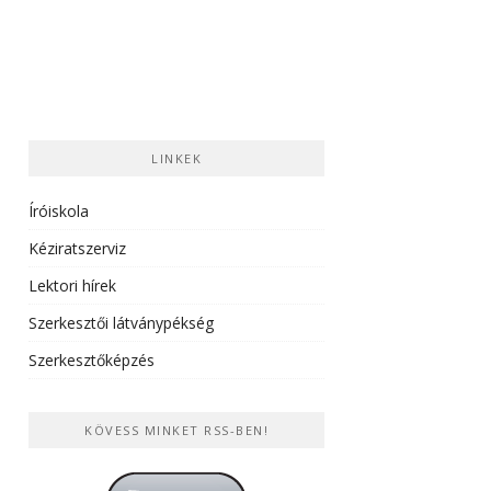
LINKEK
Íróiskola
Kéziratszerviz
Lektori hírek
Szerkesztői látványpékség
Szerkesztőképzés
KÖVESS MINKET RSS-BEN!