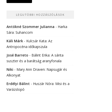
LEGUTÓBBI HOZZÁSZÓLÁSOK
Antókné Szommer Julianna
-
Harka
Sára: Suhancom
Káli Márk
-
Kulcsár Kata: Az
Antropocéna időkapszula
José Barreto
-
Bálint Erika: A sánta
suszter és a barátság aranyfonala
Niki
-
Mary Ann Draven: Napsugár és
Alkonyat
Erdélyi Bálint
-
Huszár Nóra: Misi és a
Varázslopó