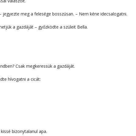
sal válaszolt.
 – jegyezte meg a felesége bosszúsan. – Nem kéne idecsalogatni.
etjük a gazdáját – győzködte a szüleit Bella.
endben? Csak megkeressük a gazdáját.
te hívogatni a cicát:
 kissé bizonytalanul apa.