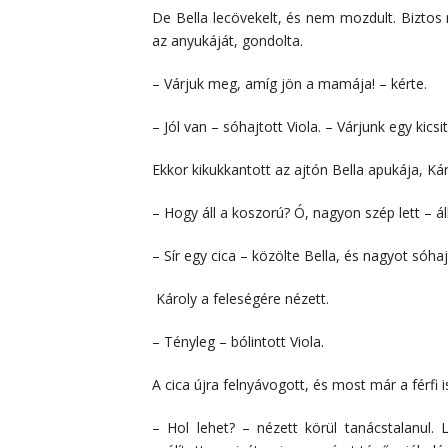
De Bella lecövekelt, és nem mozdult. Biztos na
az anyukáját, gondolta.
– Várjuk meg, amíg jön a mamája! – kérte.
– Jól van – sóhajtott Viola. – Várjunk egy kicsit
Ekkor kikukkantott az ajtón Bella apukája, Kár
– Hogy áll a koszorú? Ó, nagyon szép lett – á
– Sír egy cica – közölte Bella, és nagyot sóhaj
Károly a feleségére nézett.
– Tényleg – bólintott Viola.
A cica újra felnyávogott, és most már a férfi 
– Hol lehet? – nézett körül tanácstalanul. L