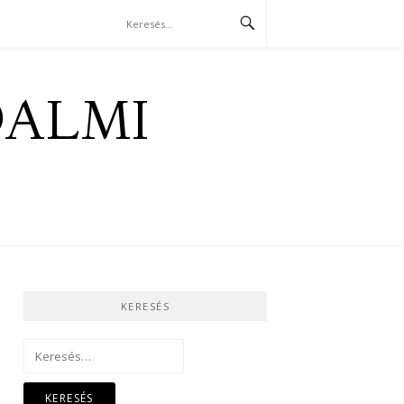
DALMI
KERESÉS
Keresés: