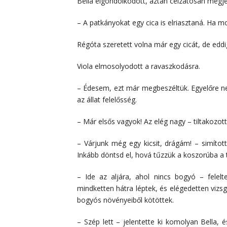
Bella elgondolkodott, aztán célzatosan megj
– A patkányokat egy cica is elriasztaná. Ha 
Régóta szeretett volna már egy cicát, de eddi
Viola elmosolyodott a ravaszkodásra.
– Édesem, ezt már megbeszéltük. Egyelőre ne
az állat felelősség.
– Már elsős vagyok! Az elég nagy – tiltakozott
– Várjunk még egy kicsit, drágám! – simított
Inkább döntsd el, hová tűzzük a koszorúba a t
– Ide az aljára, ahol nincs bogyó – felelt
mindketten hátra léptek, és elégedetten vizsg
bogyós növényeiből kötöttek.
– Szép lett – jelentette ki komolyan Bella, 