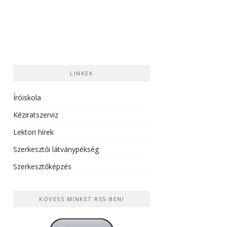
LINKEK
Íróiskola
Kéziratszerviz
Lektori hírek
Szerkesztői látványpékség
Szerkesztőképzés
KÖVESS MINKET RSS-BEN!