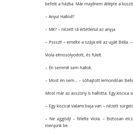
befelé a házba. Már majdnem átlépte a küszö
– Anyu! Hallod?
– Mit? – nézett rá értetlenül az anyja.
– Pssszt! – emelte a szája elé az ujját Bella. – 
Viola elmosolyodott, és fülelt.
– Én semmit sem hallok.
– Most én sem… – sóhajtott lemondóan Bella
Most már az asszony is hallotta. Egy kiscica s
– Egy kiscica! Valami baja van – nézett sürget
– Ne aggódj! – felelte Viola. – Biztosan elc
menjünk be.