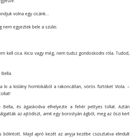
egyezte:
mondjuk volna egy cicánk…
g nem egyeztek bele a szülei.
m kell cica. Kicsi vagy még, nem tudsz gondoskodni róla. Tudod,
 Bella.
a ki a kislány homlokából a rakoncátlan, vörös fürtöket Viola. –
ollat!
e Bella, és ágaskodva elhelyezte a fehér pettyes tollat. Aztán
álgatták az ajtódíszt, amit egy borostyán ágból, meg az őszi kert
és bólintott. Majd apró kezét az anyja kezébe csúsztatva elindult