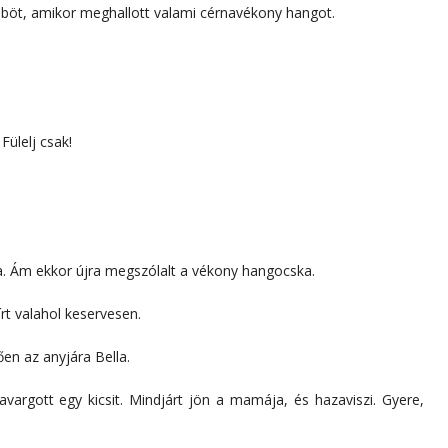
böt, amikor meghallott valami cérnavékony hangot.
Fülelj csak!
. Ám ekkor újra megszólalt a vékony hangocska.
írt valahol keservesen.
ően az anyjára Bella.
savargott egy kicsit. Mindjárt jön a mamája, és hazaviszi. Gyere,