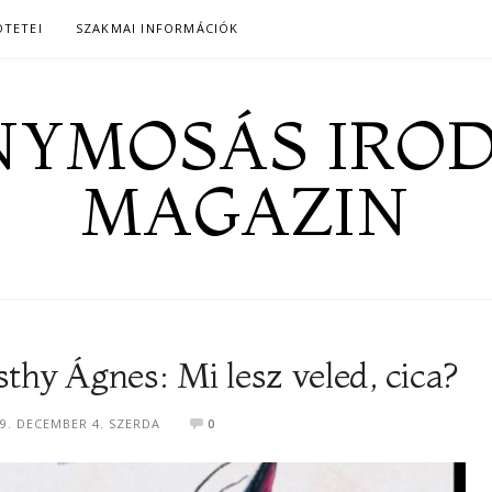
ÖTETEI
SZAKMAI INFORMÁCIÓK
YMOSÁS IRO
MAGAZIN
hy Ágnes: Mi lesz veled, cica?
9. DECEMBER 4. SZERDA
0