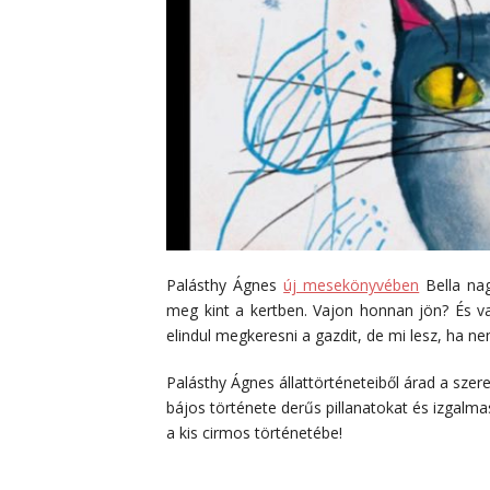
Palásthy Ágnes
új mesekönyvében
Bella nag
meg kint a kertben. Vajon honnan jön? És vaj
elindul megkeresni a gazdit, de mi lesz, ha ne
Palásthy Ágnes állattörténeteiből árad a szere
bájos története derűs pillanatokat és izgalmas
a kis cirmos történetébe!