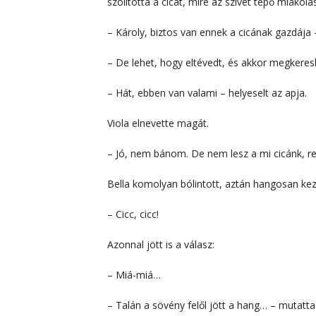
szólította a cicát, mire az szívet tépő miákolás
– Károly, biztos van ennek a cicának gazdája
– De lehet, hogy eltévedt, és akkor megkeresh
– Hát, ebben van valami – helyeselt az apja.
Viola elnevette magát.
– Jó, nem bánom. De nem lesz a mi cicánk, r
Bella komolyan bólintott, aztán hangosan kezd
– Cicc, cicc!
Azonnal jött is a válasz:
– Miá-miá…
– Talán a sövény felől jött a hang… – mutatta