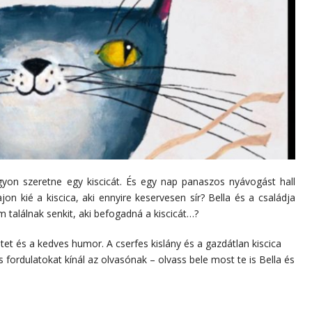
yon szeretne egy kiscicát. És egy nap panaszos nyávogást hall
on kié a kiscica, aki ennyire keservesen sír? Bella és a családja
m találnak senkit, aki befogadná a kiscicát…?
tet és a kedves humor. A cserfes kislány és a gazdátlan kiscica
 fordulatokat kínál az olvasónak – olvass bele most te is Bella és