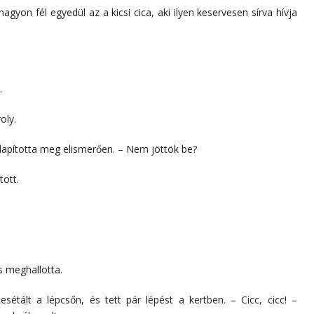
gyon fél egyedül az a kicsi cica, aki ilyen keservesen sírva hívja
.
oly.
llapította meg elismerően. – Nem jöttök be?
tott.
is meghallotta.
esétált a lépcsőn, és tett pár lépést a kertben. – Cicc, cicc! –