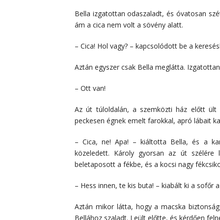
Bella izgatottan odaszaladt, és óvatosan szét
ám a cica nem volt a sövény alatt.
– Cica! Hol vagy? – kapcsolódott be a keresésb
Aztán egyszer csak Bella meglátta. Izgatottan
– Ott van!
Az út túloldalán, a szemközti ház előtt ült
peckesen égnek emelt farokkal, apró lábait kap
– Cica, ne! Apa! – kiáltotta Bella, és a 
közeledett. Károly gyorsan az út szélére 
beletaposott a fékbe, és a kocsi nagy fékcsik
– Hess innen, te kis buta! – kiabált ki a sofőr 
Aztán mikor látta, hogy a macska biztonság
Bellához szaladt. Leült előtte, és kérdően feln