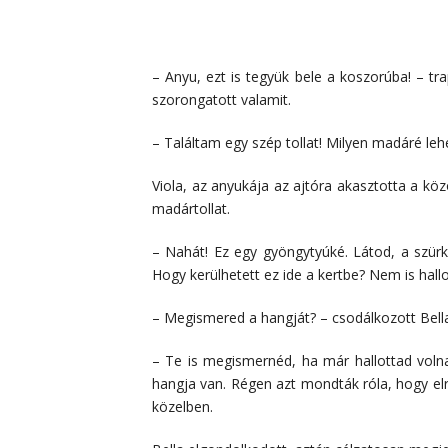
– Anyu, ezt is tegyük bele a koszorúba! – tra
szorongatott valamit.
– Találtam egy szép tollat! Milyen madáré leh
Viola, az anyukája az ajtóra akasztotta a kö
madártollat.
– Nahát! Ez egy gyöngytyúké. Látod, a szür
Hogy kerülhetett ez ide a kertbe? Nem is hal
– Megismered a hangját? – csodálkozott Bell
– Te is megismernéd, ha már hallottad volna
hangja van. Régen azt mondták róla, hogy elri
közelben.