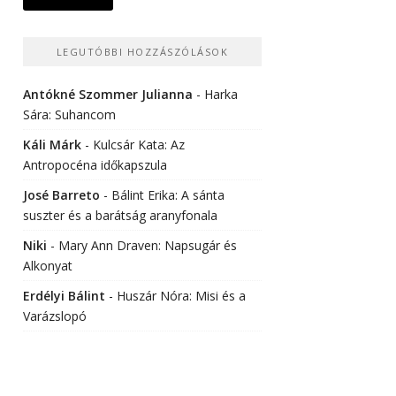
LEGUTÓBBI HOZZÁSZÓLÁSOK
Antókné Szommer Julianna
-
Harka
Sára: Suhancom
Káli Márk
-
Kulcsár Kata: Az
Antropocéna időkapszula
José Barreto
-
Bálint Erika: A sánta
suszter és a barátság aranyfonala
Niki
-
Mary Ann Draven: Napsugár és
Alkonyat
Erdélyi Bálint
-
Huszár Nóra: Misi és a
Varázslopó