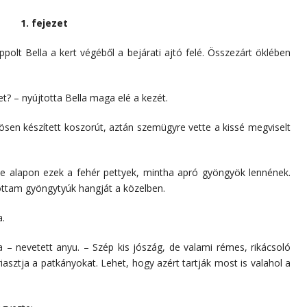
1. fejezet
ppolt Bella a kert végéből a bejárati ajtó felé. Összezárt öklében
et? – nyújtotta Bella maga elé a kezét.
zösen készített koszorút, aztán szemügyre vette a kissé megviselt
ke alapon ezek a fehér pettyek, mintha apró gyöngyök lennének.
lottam gyöngytyúk hangját a közelben.
a.
 – nevetett anyu. – Szép kis jószág, de valami rémes, rikácsoló
asztja a patkányokat. Lehet, hogy azért tartják most is valahol a