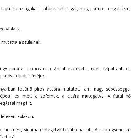
hajtotta az ágakat. Talált is két csigát, meg pár üres csigaházat,
e Viola is.
 mutatta a szüleinek:
 egy parányi, cirmos cica. Amint észrevette őket, felpattant, és
kodva elindult feléjük.
kanyarban feltűnő piros autóra mutatott, ami nagy sebességgel
lépett, és intett a sofőrnek, a cicára mutogatva. A fiatal nő
orgással megállt.
a letekert ablakon.
osan átért, vidáman integetve tovább hajtott. A cica egyenesen
ézett rá.