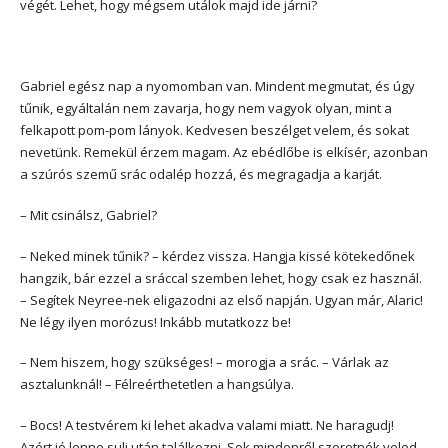
végét. Lehet, hogy mégsem utálok majd ide járni?
Gabriel egész nap a nyomomban van. Mindent megmutat, és úgy
tűnik, egyáltalán nem zavarja, hogy nem vagyok olyan, mint a
felkapott pom-pom lányok. Kedvesen beszélget velem, és sokat
nevetünk. Remekül érzem magam. Az ebédlőbe is elkísér, azonban
a szúrós szemű srác odalép hozzá, és megragadja a karját.
– Mit csinálsz, Gabriel?
– Neked minek tűnik? – kérdez vissza. Hangja kissé kötekedőnek
hangzik, bár ezzel a sráccal szemben lehet, hogy csak ez használ.
– Segítek Neyree-nek eligazodni az első napján. Ugyan már, Alaric!
Ne légy ilyen morózus! Inkább mutatkozz be!
– Nem hiszem, hogy szükséges! – morogja a srác. – Várlak az
asztalunknál! – Félreérthetetlen a hangsúlya.
– Bocs! A testvérem ki lehet akadva valami miatt. Ne haragudj!
Azért jó lenne suli után találkozni. Sok mindenről szeretnék veled