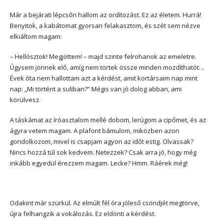
Már a bejárati lépcsőn hallom az ordítozást. Ez az életem. Hurrá!
Benyitok, a kabátomat gyorsan felakasztom, és szét sem nézve
elkiáltom magam:
– Hellósztok! Megjöttem! – majd szinte felrohanok az emeletre.
Úgysem jönnek elő, amíg nem törtek össze minden mozdíthatót…
Évek óta nem hallottam azt a kérdést, amit kortársaim nap mint
nap: „Mi történt a suliban?” Mégis van jó dolog abban, ami
körülvesz.
A táskámat az íróasztalom mellé dobom, lerúgom a cipőmet, és az
ágyra vetem magam. A plafont bámulom, miközben azon
gondolkozom, mivel is csapjam agyon az időt estig. Olvassak?
Nincs hozzá túl sok kedvem. Netezzek? Csak arra jó, hogy még
inkább egyedül érezzem magam. Lecke? Hmm. Ráérek még!
Odakint már szürkül. Az elmúlt fél óra jóleső csöndjét megtörve,
újra felhangzik a vokálozás. Ez eldönti a kérdést.