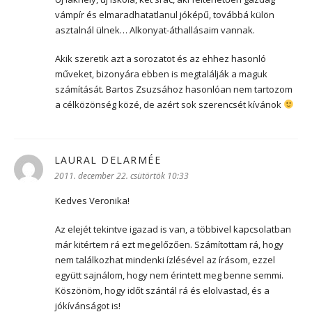
vámpír és elmaradhatatlanul jóképű, továbbá külön
asztalnál ülnek… Alkonyat-áthallásaim vannak.
Akik szeretik azt a sorozatot és az ehhez hasonló
műveket, bizonyára ebben is megtalálják a maguk
számítását. Bartos Zsuzsához hasonlóan nem tartozom
a célközönség közé, de azért sok szerencsét kívánok
LAURAL DELARMÉE
szerint:
2011. december 22. csütörtök 10:33
Kedves Veronika!
Az elejét tekintve igazad is van, a többivel kapcsolatban
már kitértem rá ezt megelőzően. Számítottam rá, hogy
nem találkozhat mindenki ízlésével az írásom, ezzel
együtt sajnálom, hogy nem érintett meg benne semmi.
Köszönöm, hogy időt szántál rá és elolvastad, és a
jókívánságot is!