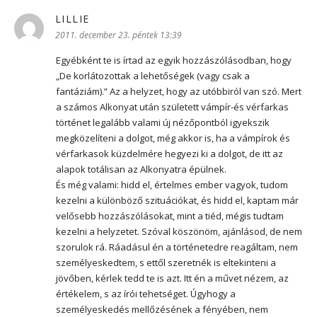
LILLIE
szerint:
2011. december 23. péntek 13:39
Egyébként te is írtad az egyik hozzászólásodban, hogy
„De korlátozottak a lehetőségek (vagy csak a
fantáziám).” Az a helyzet, hogy az utóbbiról van szó. Mert
a számos Alkonyat után született vámpír-és vérfarkas
történet legalább valami új nézőpontból igyekszik
megközelíteni a dolgot, még akkor is, ha a vámpírok és
vérfarkasok küzdelmére hegyezi ki a dolgot, de itt az
alapok totálisan az Alkonyatra épülnek.
És még valami: hidd el, értelmes ember vagyok, tudom
kezelni a különböző szituációkat, és hidd el, kaptam már
velősebb hozzászólásokat, mint a tiéd, mégis tudtam
kezelni a helyzetet. Szóval köszönöm, ajánlásod, de nem
szorulok rá. Ráadásul én a történetedre reagáltam, nem
személyeskedtem, s ettől szeretnék is eltekinteni a
jövőben, kérlek tedd te is azt. Itt én a művet nézem, az
értékelem, s az írói tehetséget. Úgyhogy a
személyeskedés mellőzésének a fényében, nem