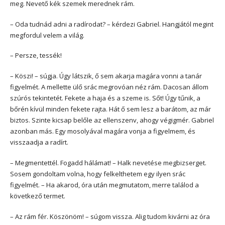
meg. Nevető kék szemek merednek rám.
– Oda tudnád adni a radírodat? – kérdezi Gabriel. Hangjától megint
megfordul velem a világ.
– Persze, tessék!
– Köszi! – súgja. Úgy látszik, ő sem akarja magára vonni a tanár
figyelmét. A mellette ülő srác megrovóan néz rám. Dacosan állom
szúrós tekintetét. Fekete a haja és a szeme is. Sőt! Úgy tűnik, a
bőrén kívül minden fekete rajta. Hát ő sem lesz a barátom, az már
biztos. Szinte kicsap belőle az ellenszenv, ahogy végigmér. Gabriel
azonban más. Egy mosolyával magára vonja a figyelmem, és
visszaadja a radírt.
– Megmentettél. Fogadd hálámat! – Halk nevetése megbizserget.
Sosem gondoltam volna, hogy felkelthetem egy ilyen srác
figyelmét. – Ha akarod, óra után megmutatom, merre találod a
következő termet.
– Az rám fér. Köszönöm! – súgom vissza. Alig tudom kivárni az óra