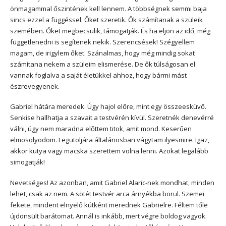
önmagammal őszintének kell lennem. A többségnek semmi baja
sincs ezzel a függéssel. Őket szeretik. Ők számítanak a szüleik
szemében. Őket megbecsülik, támogatják. És ha eljön az idő, még
függetlenedni is segítenek nekik. Szerencsések! Szégyellem
magam, de irigylem őket. Szánalmas, hogy még mindig sokat
számítana nekem a szüleim elismerése. De ők túlságosan el
vannak foglalva a saját életükkel ahhoz, hogy bármi mást
észrevegyenek.
Gabriel hátára meredek. Úgy hajol előre, mint egy összeesküvő.
Senkise hallhatja a szavait a testvérén kívül. Szeretnék denevérré
válni, úgy nem maradna előttem titok, amit mond. Keserűen
elmosolyodom. Legutoljára általánosban vágytam ilyesmire. Igaz,
akkor kutya vagy macska szerettem volna lenni. Azokat legalább
simogatják!
Nevetséges! Az azonban, amit Gabriel Alaric-nek mondhat, minden
lehet, csak az nem. A sötét testvér arca árnyékba borul. Szemei
fekete, mindent elnyelő kútként merednek Gabrielre. Féltem tőle
újdonsült barátomat. Annál is inkább, mert végre boldog vagyok.