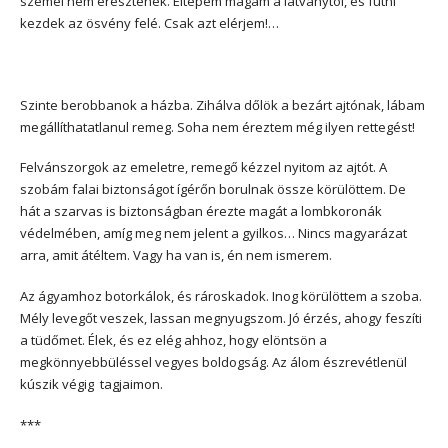
szemei nem eresztenek. Eltépem magam a látványtól, és futni
kezdek az ösvény felé. Csak azt elérjem!…
Szinte berobbanok a házba. Zihálva dőlök a bezárt ajtónak, lábam
megállíthatatlanul remeg. Soha nem éreztem még ilyen rettegést!
Felvánszorgok az emeletre, remegő kézzel nyitom az ajtót. A
szobám falai biztonságot ígérőn borulnak össze körülöttem. De
hát a szarvas is biztonságban érezte magát a lombkoronák
védelmében, amíg meg nem jelent a gyilkos… Nincs magyarázat
arra, amit átéltem. Vagy ha van is, én nem ismerem.
Az ágyamhoz botorkálok, és rároskadok. Inog körülöttem a szoba.
Mély levegőt veszek, lassan megnyugszom. Jó érzés, ahogy feszíti
a tüdőmet. Élek, és ez elég ahhoz, hogy elöntsön a
megkönnyebbüléssel vegyes boldogság. Az álom észrevétlenül
kúszik végig tagjaimon.
***