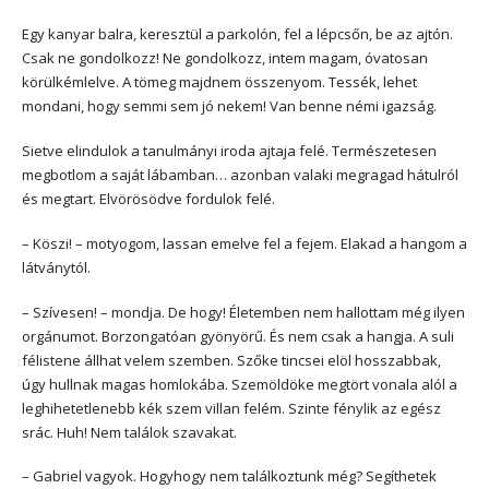
Egy kanyar balra, keresztül a parkolón, fel a lépcsőn, be az ajtón.
Csak ne gondolkozz! Ne gondolkozz, intem magam, óvatosan
körülkémlelve. A tömeg majdnem összenyom. Tessék, lehet
mondani, hogy semmi sem jó nekem! Van benne némi igazság.
Sietve elindulok a tanulmányi iroda ajtaja felé. Természetesen
megbotlom a saját lábamban… azonban valaki megragad hátulról
és megtart. Elvörösödve fordulok felé.
– Köszi! – motyogom, lassan emelve fel a fejem. Elakad a hangom a
látványtól.
– Szívesen! – mondja. De hogy! Életemben nem hallottam még ilyen
orgánumot. Borzongatóan gyönyörű. És nem csak a hangja. A suli
félistene állhat velem szemben. Szőke tincsei elöl hosszabbak,
úgy hullnak magas homlokába. Szemöldöke megtört vonala alól a
leghihetetlenebb kék szem villan felém. Szinte fénylik az egész
srác. Huh! Nem találok szavakat.
– Gabriel vagyok. Hogyhogy nem találkoztunk még? Segíthetek