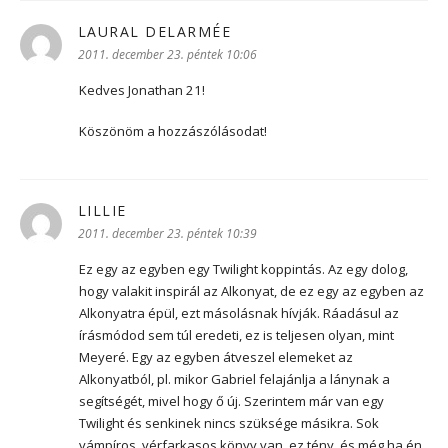
LAURAL DELARMÉE
szerint:
2011. december 23. péntek 10:06
Kedves Jonathan 21!
Köszönöm a hozzászólásodat!
LILLIE
szerint:
2011. december 23. péntek 10:39
Ez egy az egyben egy Twilight koppintás. Az egy dolog,
hogy valakit inspirál az Alkonyat, de ez egy az egyben az
Alkonyatra épül, ezt másolásnak hívják. Ráadásul az
írásmódod sem túl eredeti, ez is teljesen olyan, mint
Meyeré. Egy az egyben átveszel elemeket az
Alkonyatból, pl. mikor Gabriel felajánlja a lánynak a
segítségét, mivel hogy ő új. Szerintem már van egy
Twilight és senkinek nincs szüksége másikra. Sok
vámpíros, vérfarkasos könyv van, ez tény, és még ha én