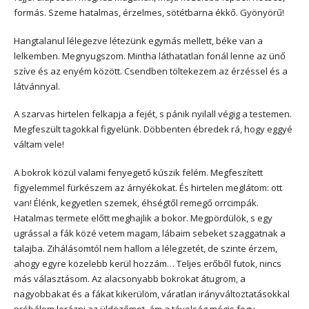
formás. Szeme hatalmas, érzelmes, sötétbarna ékkő. Gyönyörű!
Hangtalanul lélegezve létezünk egymás mellett, béke van a
lelkemben. Megnyugszom. Mintha láthatatlan fonál lenne az ünő
szíve és az enyém között. Csendben töltekezem az érzéssel és a
látvánnyal.
A szarvas hirtelen felkapja a fejét, s pánik nyilall végig a testemen.
Megfeszült tagokkal figyelünk. Döbbenten ébredek rá, hogy eggyé
váltam vele!
A bokrok közül valami fenyegető kúszik felém. Megfeszített
figyelemmel fürkészem az árnyékokat. És hirtelen meglátom: ott
van! Élénk, kegyetlen szemek, éhségtől remegő orrcimpák.
Hatalmas termete előtt meghajlik a bokor. Megpördülök, s egy
ugrással a fák közé vetem magam, lábaim sebeket szaggatnak a
talajba. Zihálásomtól nem hallom a lélegzetét, de szinte érzem,
ahogy egyre közelebb kerül hozzám… Teljes erőből futok, nincs
más választásom. Az alacsonyabb bokrokat átugrom, a
nagyobbakat és a fákat kikerülöm, váratlan irányváltoztatásokkal