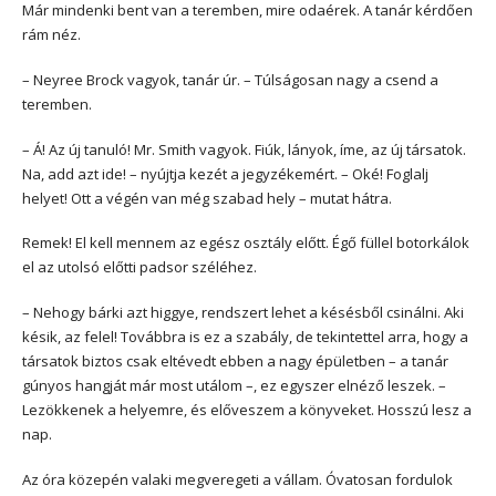
Már mindenki bent van a teremben, mire odaérek. A tanár kérdően
rám néz.
– Neyree Brock vagyok, tanár úr. – Túlságosan nagy a csend a
teremben.
– Á! Az új tanuló! Mr. Smith vagyok. Fiúk, lányok, íme, az új társatok.
Na, add azt ide! – nyújtja kezét a jegyzékemért. – Oké! Foglalj
helyet! Ott a végén van még szabad hely – mutat hátra.
Remek! El kell mennem az egész osztály előtt. Égő füllel botorkálok
el az utolsó előtti padsor széléhez.
– Nehogy bárki azt higgye, rendszert lehet a késésből csinálni. Aki
késik, az felel! Továbbra is ez a szabály, de tekintettel arra, hogy a
társatok biztos csak eltévedt ebben a nagy épületben – a tanár
gúnyos hangját már most utálom –, ez egyszer elnéző leszek. –
Lezökkenek a helyemre, és előveszem a könyveket. Hosszú lesz a
nap.
Az óra közepén valaki megveregeti a vállam. Óvatosan fordulok