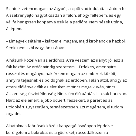
Szinte kivetem magam az ágyból, a cipőt vad indulattal rántom fel.
A szekrényajtó nagyot csattan a falon, ahogy feltépem, és egy
vállfa hangosan koppanva esik le a padlóra. Nem nézek utána,
átlépem.
– Elmegyek sétálni! – kiáltom el magam, majd kirohanok a házból.
Senki nem szól vagy jön utánam.
A házunk közel van az erdőhöz. Arra veszem az irányt. Jó lesz a
fák között. Az erdőt mindig szerettem… Érdekes, amennyire
rosszul és magányosnak érzem magam az emberek között,
annyira teljesnek és boldognak az erdőben. Talán attól, ahogy az
ottani élőlények élik az életüket. Itt nincs megalkuvás, nincs
álszentség, őszintétlenség. Nincs öncélú bántás. Itt csak harc van.
Harc az élelemért, a jobb odúért, fészekért, a párért és az
utódokért. Egyszerűen, természetesen. Ezt megértem, el tudom
fogadni.
A hatalmas faóriások között kanyargó ösvényen lépdelve
kerülgetem a bokrokat és a gödröket, rácsodálkozom a