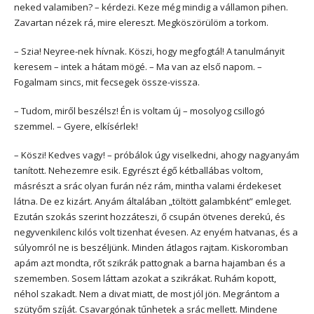
neked valamiben? – kérdezi. Keze még mindig a vállamon pihen.
Zavartan nézek rá, mire elereszt. Megköszörülöm a torkom.
– Szia! Neyree-nek hívnak. Köszi, hogy megfogtál! A tanulmányit
keresem – intek a hátam mögé. – Ma van az első napom. –
Fogalmam sincs, mit fecsegek össze-vissza.
– Tudom, miről beszélsz! Én is voltam új – mosolyog csillogó
szemmel. – Gyere, elkísérlek!
– Köszi! Kedves vagy! – próbálok úgy viselkedni, ahogy nagyanyám
tanított. Nehezemre esik. Egyrészt égő kétballábas voltom,
másrészt a srác olyan furán néz rám, mintha valami érdekeset
látna. De ez kizárt. Anyám általában „töltött galambként” emleget.
Ezután szokás szerint hozzáteszi, ő csupán ötvenes derekú, és
negyvenkilenc kilós volt tizenhat évesen. Az enyém hatvanas, és a
súlyomról ne is beszéljünk. Minden átlagos rajtam. Kiskoromban
apám azt mondta, rőt szikrák pattognak a barna hajamban és a
szememben. Sosem láttam azokat a szikrákat. Ruhám kopott,
néhol szakadt. Nem a divat miatt, de most jól jön. Megrántom a
szütyőm szíját. Csavargónak tűnhetek a srác mellett. Mindene