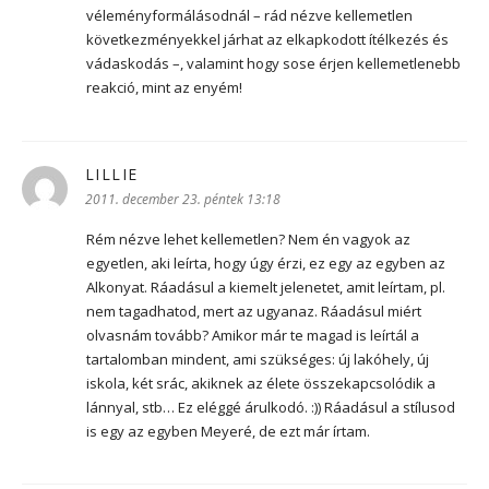
véleményformálásodnál – rád nézve kellemetlen
következményekkel járhat az elkapkodott ítélkezés és
vádaskodás –, valamint hogy sose érjen kellemetlenebb
reakció, mint az enyém!
LILLIE
szerint:
2011. december 23. péntek 13:18
Rém nézve lehet kellemetlen? Nem én vagyok az
egyetlen, aki leírta, hogy úgy érzi, ez egy az egyben az
Alkonyat. Ráadásul a kiemelt jelenetet, amit leírtam, pl.
nem tagadhatod, mert az ugyanaz. Ráadásul miért
olvasnám tovább? Amikor már te magad is leírtál a
tartalomban mindent, ami szükséges: új lakóhely, új
iskola, két srác, akiknek az élete összekapcsolódik a
lánnyal, stb… Ez eléggé árulkodó. :)) Ráadásul a stílusod
is egy az egyben Meyeré, de ezt már írtam.