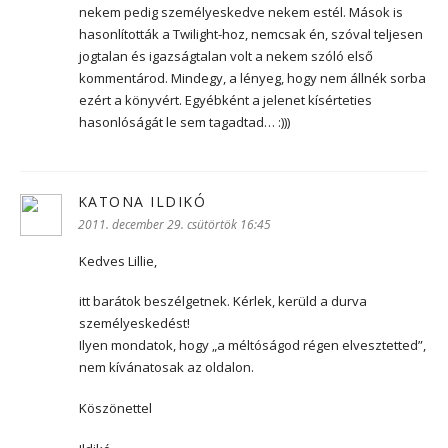
nekem pedig személyeskedve nekem estél. Mások is
hasonlították a Twilight-hoz, nemcsak én, szóval teljesen
jogtalan és igazságtalan volt a nekem szóló első
kommentárod. Mindegy, a lényeg, hogy nem állnék sorba
ezért a könyvért. Egyébként a jelenet kísérteties
hasonlóságát le sem tagadtad… :)))
KATONA ILDIKÓ
szerint:
2011. december 29. csütörtök 16:45
Kedves Lillie,
itt barátok beszélgetnek. Kérlek, kerüld a durva
személyeskedést!
Ilyen mondatok, hogy „a méltóságod régen elvesztetted”,
nem kívánatosak az oldalon.
Köszönettel