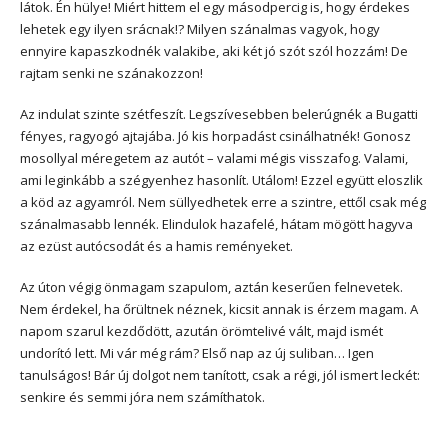
látok. Én hülye! Miért hittem el egy másodpercig is, hogy érdekes
lehetek egy ilyen srácnak!? Milyen szánalmas vagyok, hogy
ennyire kapaszkodnék valakibe, aki két jó szót szól hozzám! De
rajtam senki ne szánakozzon!
Az indulat szinte szétfeszít. Legszívesebben belerúgnék a Bugatti
fényes, ragyogó ajtajába. Jó kis horpadást csinálhatnék! Gonosz
mosollyal méregetem az autót – valami mégis visszafog. Valami,
ami leginkább a szégyenhez hasonlít. Utálom! Ezzel együtt eloszlik
a köd az agyamról. Nem süllyedhetek erre a szintre, ettől csak még
szánalmasabb lennék. Elindulok hazafelé, hátam mögött hagyva
az ezüst autócsodát és a hamis reményeket.
Az úton végig önmagam szapulom, aztán keserűen felnevetek.
Nem érdekel, ha őrültnek néznek, kicsit annak is érzem magam. A
napom szarul kezdődött, azután örömtelivé vált, majd ismét
undorító lett. Mi vár még rám? Első nap az új suliban… Igen
tanulságos! Bár új dolgot nem tanított, csak a régi, jól ismert leckét:
senkire és semmi jóra nem számíthatok.