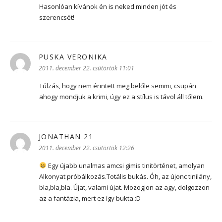
Hasonlóan kívánok én is neked minden jót és
szerencsét!
PUSKA VERONIKA
szerint:
2011. december 22. csütörtök 11:01
Túlzás, hogy nem érintett meg belőle semmi, csupán
ahogy mondjuk a krimi, úgy ez a stílus is távol áll tőlem.
JONATHAN 21
szerint:
2011. december 22. csütörtök 12:26
Egy újabb unalmas amcsi gimis tinitörténet, amolyan
Alkonyat próbálkozás.Totális bukás. Óh, az újonc tinilány,
bla,bla,bla. Újat, valami újat. Mozogjon az agy, dolgozzon
az a fantázia, mert ez így bukta.:D