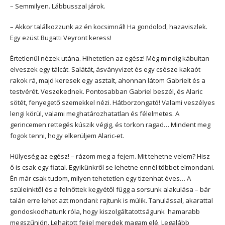
– Semmilyen. Lábbusszal járok.
– Akkor találkozzunk az én kocsimnál! Ha gondolod, hazaviszlek.
Egy ezüst Bugatti Veyront keress!
Értetlenül nézek utána. Hihetetlen az egész! Még mindig kábultan
elveszek egy tálcát. Salátát, ásványvizet és egy csésze kakaót
rakok rá, majd keresek egy asztalt, ahonnan látom Gabrielt és a
testvérét. Veszekednek. Pontosabban Gabriel beszél, és Alaric
sötét, fenyegető szemekkel nézi. Hátborzongató! Valami veszélyes
lengi körül, valami meghatározhatatlan és félelmetes. A
gerincemen rettegés kúszik végig, és torkon ragad… Mindent meg
fogok tenni, hogy elkerüljem Alaric-et.
Hülyeség az egész! – rázom meg a fejem. Mit tehetne velem? Hisz
ő is csak egy fiatal. Egyikünkről se lehetne ennél többet elmondani.
Én már csak tudom, milyen tehetetlen egy tizenhat éves… A
szüleinktől és a felnőttek kegyétől függ a sorsunk alakulása – bár
talán erre lehet azt mondani: rajtunk is múlik. Tanulással, akarattal
gondoskodhatunk róla, hogy kiszolgáltatottságunk hamarabb
megszűnjön. Lehajtott fejjel meredek magam elé. Legalább