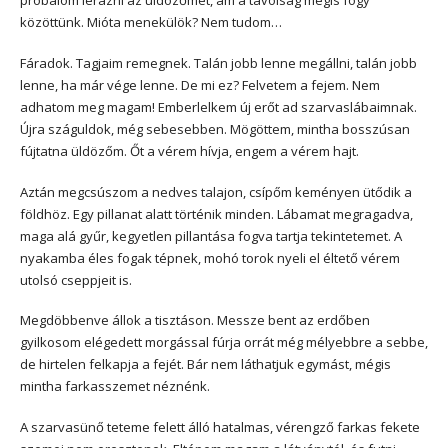
próbálom lerázni az üldözőmet, ám a távolság mégis fogy
közöttünk. Mióta menekülök? Nem tudom…
Fáradok. Tagjaim remegnek. Talán jobb lenne megállni, talán jobb
lenne, ha már vége lenne. De mi ez? Felvetem a fejem. Nem
adhatom meg magam! Emberlelkem új erőt ad szarvaslábaimnak.
Újra száguldok, még sebesebben. Mögöttem, mintha bosszúsan
fújtatna üldözőm. Őt a vérem hívja, engem a vérem hajt.
Aztán megcsúszom a nedves talajon, csípőm keményen ütődik a
földhöz. Egy pillanat alatt történik minden. Lábamat megragadva,
maga alá gyűr, kegyetlen pillantása fogva tartja tekintetemet. A
nyakamba éles fogak tépnek, mohó torok nyeli el éltető vérem
utolsó cseppjeit is.
Megdöbbenve állok a tisztáson. Messze bent az erdőben
gyilkosom elégedett morgással fúrja orrát még mélyebbre a sebbe,
de hirtelen felkapja a fejét. Bár nem láthatjuk egymást, mégis
mintha farkasszemet néznénk.
A szarvasünő teteme felett álló hatalmas, vérengző farkas fekete