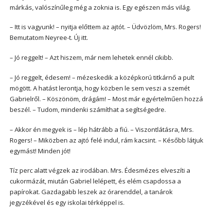
márkás, valószínűleg még a zoknia is. Egy egészen más világ.
– Itt is vagyunk! – nyitja előttem az ajtót. – Üdvözlöm, Mrs. Rogers!
Bemutatom Neyree-t. Új itt.
– Jó reggelt! – Azt hiszem, már nem lehetek ennél cikibb.
– Jó reggelt, édesem! – mézeskedik a középkorú titkárnő a pult
mögött. A hatást lerontja, hogy közben le sem veszi a szemét
Gabrielről. – Köszönöm, drágám! – Most már egyértelműen hozzá
beszél. – Tudom, mindenki számíthat a segítségedre.
– Akkor én megyek is – lép hátrább a fiú. – Viszontlátásra, Mrs.
Rogers! – Miközben az ajtó felé indul, rám kacsint. – Később látjuk
egymást! Minden jót!
Tíz perc alatt végzek az irodában. Mrs. Édesmézes elveszíti a
cukormázát, miután Gabriel lelépett, és elém csapdossa a
papírokat. Gazdagabb leszek az órarenddel, a tanárok
jegyzékével és egy iskolai térképpel is.