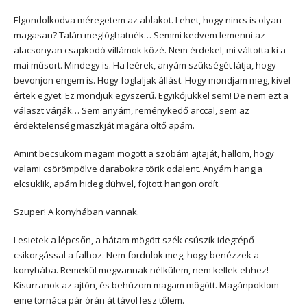
Elgondolkodva méregetem az ablakot. Lehet, hogy nincs is olyan
magasan? Talán meglóghatnék… Semmi kedvem lemenni az
alacsonyan csapkodó villámok közé. Nem érdekel, mi váltotta ki a
mai műsort. Mindegy is. Ha leérek, anyám szükségét látja, hogy
bevonjon engem is. Hogy foglaljak állást. Hogy mondjam meg, kivel
értek egyet. Ez mondjuk egyszerű. Egyikőjükkel sem! De nem ezt a
választ várják… Sem anyám, reménykedő arccal, sem az
érdektelenség maszkját magára öltő apám.
Amint becsukom magam mögött a szobám ajtaját, hallom, hogy
valami csörömpölve darabokra törik odalent. Anyám hangja
elcsuklik, apám hideg dühvel, fojtott hangon ordít.
Szuper! A konyhában vannak.
Lesietek a lépcsőn, a hátam mögött szék csúszik idegtépő
csikorgással a falhoz. Nem fordulok meg, hogy benézzek a
konyhába. Remekül megvannak nélkülem, nem kellek ehhez!
Kisurranok az ajtón, és behúzom magam mögött. Magánpoklom
eme tornáca pár órán át távol lesz tőlem.