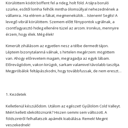
Körülöttem ködöt böffent fel a rideg, holt föld. A tájra boruló
szürke, esőtől lomha felhők mintha ólomsúllyal nehezednének a
vállamra.. Ha elérem a fákat, megmenekülök… Istenem! Segíts! A
levegő vibrál körülöttem. Szemem előtt fénypontok ugrálnak, a
csontfagyasztó hideg ellenére tüzel az arcom. Ironikus, mennyire
érzem, hogy élek. Még élek!
Kimerült zihálásom az egyetlen nesz a télbe dermedt tájon.
Lépteim bizonytalanná válnak, s hirtelen megérzem: mögöttem
van. Ahogy előrevetem magam, megragadja az egyik lábam.
Előrevágódom, vakon kirúgok, sarkam valamivel távolabb taszítja.
Megpróbálok feltápászkodni, hogy továbbfussak, de nem ereszt…
1. Kezdetek
Kelletlenül készülődöm. Utálom az egészet! Gyűlölöm Cold Valleyt.
Miért kellett ideköltöznünk? Hiszen semmi sem változott. A
földszintről felhallatszik apámék kiabálása. Remek! Megint
veszekednek!