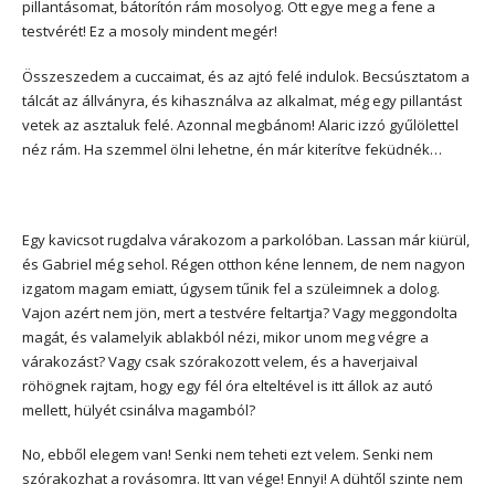
pillantásomat, bátorítón rám mosolyog. Ott egye meg a fene a
testvérét! Ez a mosoly mindent megér!
Összeszedem a cuccaimat, és az ajtó felé indulok. Becsúsztatom a
tálcát az állványra, és kihasználva az alkalmat, még egy pillantást
vetek az asztaluk felé. Azonnal megbánom! Alaric izzó gyűlölettel
néz rám. Ha szemmel ölni lehetne, én már kiterítve feküdnék­…
Egy kavicsot rugdalva várakozom a parkolóban. Lassan már kiürül,
és Gabriel még sehol. Régen otthon kéne lennem, de nem nagyon
izgatom magam emiatt, úgysem tűnik fel a szüleimnek a dolog.
Vajon azért nem jön, mert a testvére feltartja? Vagy meggondolta
magát, és valamelyik ablakból nézi, mikor unom meg végre a
várakozást? Vagy csak szórakozott velem, és a haverjaival
röhögnek rajtam, hogy egy fél óra elteltével is itt állok az autó
mellett, hülyét csinálva magamból?
No, ebből elegem van! Senki nem teheti ezt velem. Senki nem
szórakozhat a rovásomra. Itt van vége! Ennyi! A dühtől szinte nem