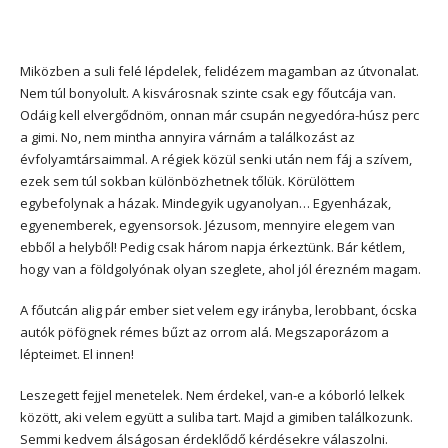
Miközben a suli felé lépdelek, felidézem magamban az útvonalat.
Nem túl bonyolult. A kisvárosnak szinte csak egy főutcája van.
Odáig kell elvergődnöm, onnan már csupán negyedóra-húsz perc
a gimi. No, nem mintha annyira várnám a találkozást az
évfolyamtársaimmal. A régiek közül senki után nem fáj a szívem,
ezek sem túl sokban különbözhetnek tőlük. Körülöttem
egybefolynak a házak. Mindegyik ugyanolyan… Egyenházak,
egyenemberek, egyensorsok. Jézusom, mennyire elegem van
ebből a helyből! Pedig csak három napja érkeztünk. Bár kétlem,
hogy van a földgolyónak olyan szeglete, ahol jól érezném magam.
A főutcán alig pár ember siet velem egy irányba, lerobbant, ócska
autók pöfögnek rémes bűzt az orrom alá. Megszaporázom a
lépteimet. El innen!
Leszegett fejjel menetelek. Nem érdekel, van-e a kóborló lelkek
között, aki velem együtt a suliba tart. Majd a gimiben találkozunk.
Semmi kedvem álságosan érdeklődő kérdésekre válaszolni.