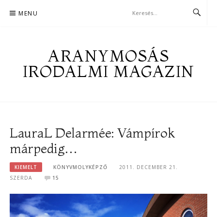
Skip
MENU
to
content
ARANYMOSÁS
IRODALMI MAGAZIN
LauraL Delarmée: Vámpírok
márpedig…
KIEMELT
KÖNYVMOLYKÉPZŐ
2011. DECEMBER 21.
SZERDA
15