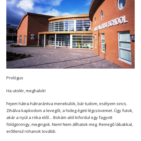
Prológus
Ha utolér, meghalok!
Fejem hátra-hátrarántva menekülök, bár tudom, esélyem sincs.
Zihálva kapkodom a levegőt, a hideg égeti légcsövemet. Úgy futok,
akár a nyúl a róka elől… Bokám alól kifordul egy fagyott
földgöröngy, megingok. Nem! Nem állhatok meg. Remegő lábakkal,
erőtlenül rohanok tovább.