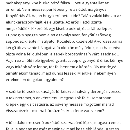
mohaköpenyükbe burkolódzó fákra. Elönti a gyantaillat az
orromat. Nem messze, pár lépésnyire az úttól, magányos
fenyőóriás áll. Vajon hogy kerülhetett ide? Talán valaki kihozta az
elunt karácsonyfáját, és elültette. Az erős illattól szinte
megszédülök. Kikerülök egy kisebb bokrot, és a fához lépek.
Cuppogva nyög talpam alatt a tavalyi avar, fenyőtűszőnyeg
süppedezik lépteim súlyától. Közelebb, közelebb! A vörösesbarna
kérgű törzs szinte hívogat: a fa oldalán mély árkok, mintha medve
tépte volna fel dühében, a sebek borostyánszín vért izzadnak…
Vajon ez a föld felé igyekvő gyantacsepp e gyönyörű óriás könnye
vagy inkább vére lenne, tör fel bennem a kérdés. Oly mindegy!
Sírhatnékom támad, majd dühös leszek. Miért kell nekem ilyen
értelmetlen dolgokon agyalnom?
A szürke törzsek sokaságát fürkészve, halvány derengés vonzza
a tekintetemet, s önkéntelenül megindulok felé. Hamarosan
kilépek egy kis tisztásra, az ösvény messze mögöttem marad.
Visszanézek – mintha búcsúznék. Mi a fene van velem?
A túloldalon reccsenő bozótból szarvasünő lép ki, magasra emelt
fejjel alaposan megnéz magának, majd közelebb lépdel. Kecses,