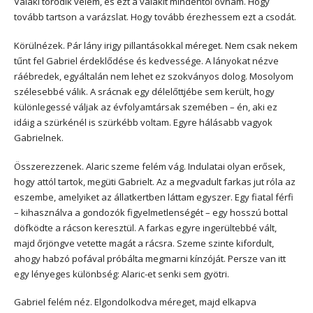
Valaki törődik velem, és ezt a valakit mindentől óvnám. Hogy
tovább tartson a varázslat. Hogy tovább érezhessem ezt a csodát.
Körülnézek. Pár lány irigy pillantásokkal méreget. Nem csak nekem
tűnt fel Gabriel érdeklődése és kedvessége. A lányokat nézve
ráébredek, egyáltalán nem lehet ez szokványos dolog. Mosolyom
szélesebbé válik. A srácnak egy délelőttjébe sem került, hogy
különlegessé váljak az évfolyamtársak szemében – én, aki ez
idáig a szürkénél is szürkébb voltam. Egyre hálásabb vagyok
Gabrielnek.
Összerezzenek. Alaric szeme felém vág. Indulatai olyan erősek,
hogy attól tartok, megüti Gabrielt. Az a megvadult farkas jut róla az
eszembe, amelyiket az állatkertben láttam egyszer. Egy fiatal férfi
– kihasználva a gondozók figyelmetlenségét – egy hosszú bottal
döfködte a rácson keresztül. A farkas egyre ingerültebbé vált,
majd őrjöngve vetette magát a rácsra. Szeme szinte kifordult,
ahogy habzó pofával próbálta megmarni kínzóját. Persze van itt
egy lényeges különbség: Alaric-et senki sem gyötri.
Gabriel felém néz. Elgondolkodva méreget, majd elkapva