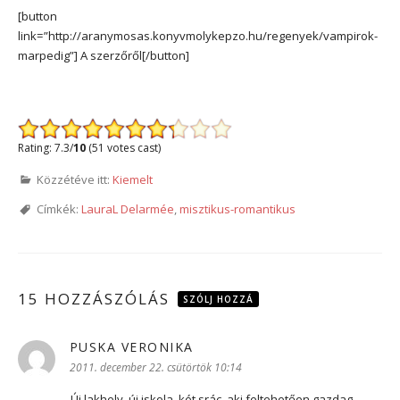
[button
link=”http://aranymosas.konyvmolykepzo.hu/regenyek/vampirok-
marpedig”] A szerzőről[/button]
Rating: 7.3/
10
(51 votes cast)
Közzétéve itt:
Kiemelt
Címkék:
LauraL Delarmée
,
misztikus-romantikus
15 HOZZÁSZÓLÁS
SZÓLJ HOZZÁ
PUSKA VERONIKA
szerint:
2011. december 22. csütörtök 10:14
Új lakhely, új iskola, két srác, aki feltehetően gazdag