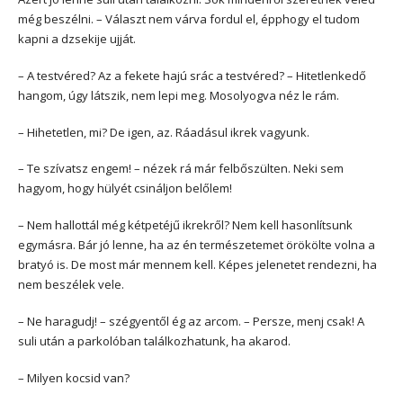
még beszélni. – Választ nem várva fordul el, épphogy el tudom
kapni a dzsekije ujját.
– A testvéred? Az a fekete hajú srác a testvéred? – Hitetlenkedő
hangom, úgy látszik, nem lepi meg. Mosolyogva néz le rám.
– Hihetetlen, mi? De igen, az. Ráadásul ikrek vagyunk.
– Te szívatsz engem! – nézek rá már felbőszülten. Neki sem
hagyom, hogy hülyét csináljon belőlem!
– Nem hallottál még kétpetéjű ikrekről? Nem kell hasonlítsunk
egymásra. Bár jó lenne, ha az én természetemet örökölte volna a
bratyó is. De most már mennem kell. Képes jelenetet rendezni, ha
nem beszélek vele.
– Ne haragudj! – szégyentől ég az arcom. – Persze, menj csak! A
suli után a parkolóban találkozhatunk, ha akarod.
– Milyen kocsid van?