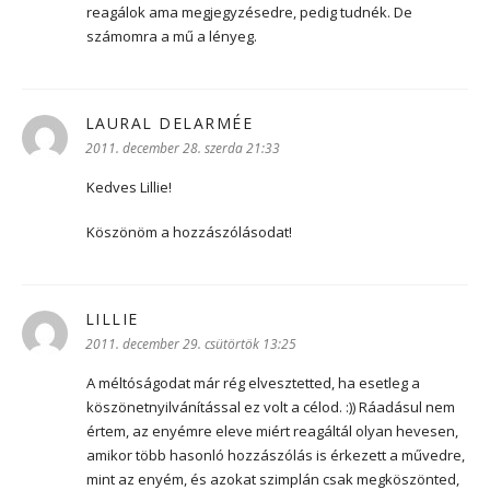
reagálok ama megjegyzésedre, pedig tudnék. De
számomra a mű a lényeg.
LAURAL DELARMÉE
szerint:
2011. december 28. szerda 21:33
Kedves Lillie!
Köszönöm a hozzászólásodat!
LILLIE
szerint:
2011. december 29. csütörtök 13:25
A méltóságodat már rég elvesztetted, ha esetleg a
köszönetnyilvánítással ez volt a célod. :)) Ráadásul nem
értem, az enyémre eleve miért reagáltál olyan hevesen,
amikor több hasonló hozzászólás is érkezett a művedre,
mint az enyém, és azokat szimplán csak megköszönted,