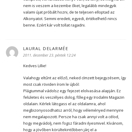
nem is veszem a kezembe őket, legalább mindegyik
valami újat próbált hozni, de te teljesen elloptad az
Alkonyatot. Semmi eredeti, egyedi, értékelhető nincs
benne. Ezért kár volt tollat ragadni.
LAURAL DELARMÉE
szerint:
2011. december 23. péntek 12:24
Kedves Lillie!
Valahogy eltűnt az előző, neked címzett bejegyzésem, így
most csak röviden írom le újból:
Plágiummal vádolsz egy fejezet elolvasása alapján. Ez
felületes és veszélyes dolog, főleg egy Irodalmi Magazin
oldalain. Kérlek látogass el az oldalamra, ahol
megbizonyosodhatsz arról, hogy véleményed mennyire
nem megalapozott. Persze ha csak annyi volt a célod,
hogy megvádolj, nem fogsz fáradni ilyesmivel. Kívánom,
hogy a jövőben körültekintőbben járj el a