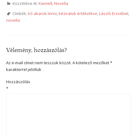
Közzétéve itt:
Kiemelt
,
Novella
Címkék:
író akarok lenni
,
kéziratok értékelése
,
László Erzsébet
,
novella
Vélemény, hozzászólás?
Az e-mail címet nem tesszük közzé.
A kötelező mezőket
*
karakterrel jelöltük
Hozzászólás
*