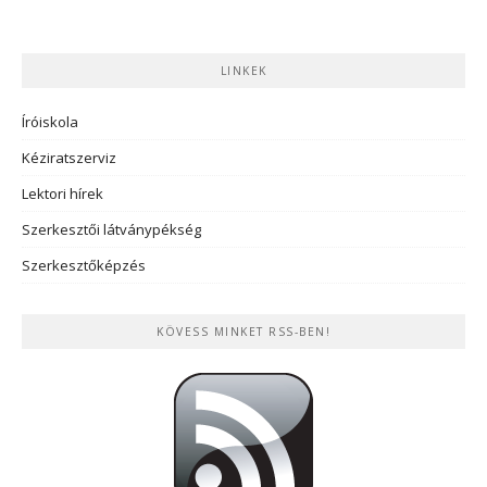
LINKEK
Íróiskola
Kéziratszerviz
Lektori hírek
Szerkesztői látványpékség
Szerkesztőképzés
KÖVESS MINKET RSS-BEN!