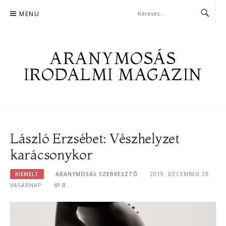
Skip
MENU
to
content
ARANYMOSÁS
IRODALMI MAGAZIN
László Erzsébet: Vészhelyzet
karácsonykor
KIEMELT
ARANYMOSÁS SZERKESZTŐ
2019. DECEMBER 29.
VASÁRNAP
0