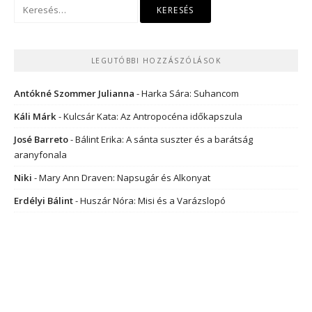
Keresés:
LEGUTÓBBI HOZZÁSZÓLÁSOK
Antókné Szommer Julianna
-
Harka Sára: Suhancom
Káli Márk
-
Kulcsár Kata: Az Antropocéna időkapszula
José Barreto
-
Bálint Erika: A sánta suszter és a barátság
aranyfonala
Niki
-
Mary Ann Draven: Napsugár és Alkonyat
Erdélyi Bálint
-
Huszár Nóra: Misi és a Varázslopó