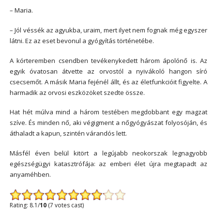
– Maria.
– Jól véssék az agyukba, uraim, mert ilyet nem fognak még egyszer
látni. Ez az eset bevonul a gyógyítás történetébe.
A kórteremben csendben tevékenykedett három ápolónő is. Az
egyik óvatosan átvette az orvostól a nyivákoló hangon síró
csecsemőt. A másik Maria fejénél állt, és az életfunkcióit figyelte. A
harmadik az orvosi eszközöket szedte össze.
Hat hét múlva mind a három testében megdobbant egy magzat
szíve. És minden nő, aki végigment a nőgyógyászat folyosóján, és
áthaladt a kapun, szintén várandós lett.
Másfél éven belül kitört a legújabb neokorszak legnagyobb
egészségügyi katasztrófája: az emberi élet újra megtapadt az
anyaméhben.
Rating: 8.1/
10
(7 votes cast)