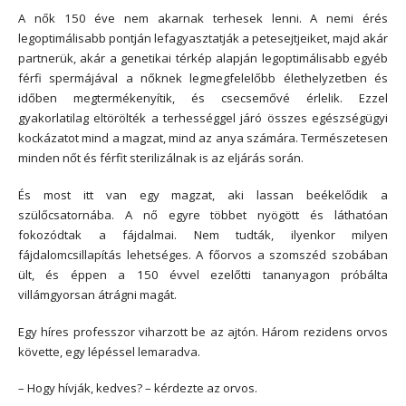
A nők 150 éve nem akarnak terhesek lenni. A nemi érés
legoptimálisabb pontján lefagyasztatják a petesejtjeiket, majd akár
partnerük, akár a genetikai térkép alapján legoptimálisabb egyéb
férfi spermájával a nőknek legmegfelelőbb élethelyzetben és
időben megtermékenyítik, és csecsemővé érlelik. Ezzel
gyakorlatilag eltörölték a terhességgel járó összes egészségügyi
kockázatot mind a magzat, mind az anya számára. Természetesen
minden nőt és férfit sterilizálnak is az eljárás során.
És most itt van egy magzat, aki lassan beékelődik a
szülőcsatornába. A nő egyre többet nyögött és láthatóan
fokozódtak a fájdalmai. Nem tudták, ilyenkor milyen
fájdalomcsillapítás lehetséges. A főorvos a szomszéd szobában
ült, és éppen a 150 évvel ezelőtti tananyagon próbálta
villámgyorsan átrágni magát.
Egy híres professzor viharzott be az ajtón. Három rezidens orvos
követte, egy lépéssel lemaradva.
– Hogy hívják, kedves? – kérdezte az orvos.