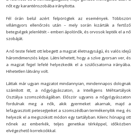
nőt egy karanténszobába irányította.
Fél órán belül azért felpörögtek az események. Többszöri
villámgyors ellenőrzés után – mely során kizárták a fertőző
betegségek jelenlétét – emberi ápolónők, és orvosok lepték el a nő
szobáját.
A nő teste felett ott lebegett a magzat életnagyságú, és valós idejű
háromdimenziós képe. Látni lehetett, hogy a szíve gyorsan ver, és
a magzat fejjel lefelé helyezkedik el a szülőcsatorna irányába.
Hihetetlen látvány volt.
Láttak már ugyan magzatot mindannyian, mindennapos dolognak
számított itt, a nőgyógyászaton, a Intelligens Méhtartályok
Osztálya szomszédságában. Először ugyanis a nőgyógyászaton
fordulnak meg a nők, akik gyermeket akarnak, majd a
lefagyasztott petesejtjeiket a szomszédban termékenyítik meg, és
helyezik el a megszokott módon egy tartályban. Kilenc hónapig ott
nőnek az emberkék, teljes genetikai térképpel, időközben
elvégezhető korrekciókkal.