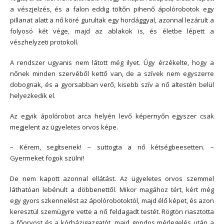
a vészjelzés, és a falon eddig töltőn pihenő ápolórobotok egy
pillanat alatt a nő köré gurultak egy hordággyal, azonnal lezárult a
folyosó két vége, majd az ablakok is, és életbe lépett a
vészhelyzeti protokoll.
A rendszer ugyanis nem látott még ilyet. Úgy érzékelte, hogy a
nőnek minden szervéből kettő van, de a szívek nem egyszerre
dobognak, és a gyorsabban verő, kisebb szív a nő altestén belül
helyezkedik el.
Az egyik ápolórobot arca helyén levő képernyőn egyszer csak
megjelent az ügyeletes orvos képe.
– Kérem, segítsenek! – suttogta a nő kétségbeesetten. –
Gyermeket fogok szülni!
De nem kapott azonnal ellátást. Az ügyeletes orvos szemmel
láthatóan lebénult a döbbenettől. Mikor magához tért, kért még
egy gyors szkennelést az ápolórobotoktól, majd élő képet, és azon
keresztül szemügyre vette a nő feldagadt testét. Rögtön riasztotta
a főorvost és a kórházigazgatót, majd gondos mérlegelés után a