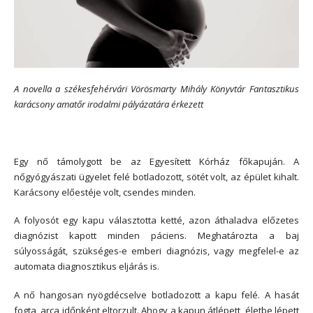
A novella a székesfehérvári Vörösmarty Mihály Könyvtár Fantasztikus
karácsony amatőr irodalmi pályázatára érkezett
Egy nő támolygott be az Egyesített Kórház főkapuján. A
nőgyógyászati ügyelet felé botladozott, sötét volt, az épület kihalt.
Karácsony előestéje volt, csendes minden.
A folyosót egy kapu választotta ketté, azon áthaladva előzetes
diagnózist kapott minden páciens. Meghatározta a baj
súlyosságát, szükséges-e emberi diagnózis, vagy megfelel-e az
automata diagnosztikus eljárás is.
A nő hangosan nyögdécselve botladozott a kapu felé. A hasát
fogta, arca időnként eltorzult. Ahogy a kapun átlépett, életbe lépett