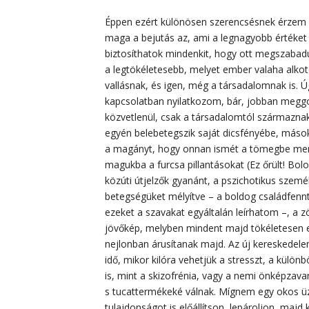
Éppen ezért különösen szerencsésnek érzem
maga a bejutás az, ami a legnagyobb értéket
biztosíthatok mindenkit, hogy ott megszabadu
a legtökéletesebb, melyet ember valaha alkot
vallásnak, és igen, még a társadalomnak is.
kapcsolatban nyilatkozom, bár, jobban meggo
közvetlenül, csak a társadalomtól származnak
egyén belebetegszik saját dicsfényébe, máso
a magányt, hogy onnan ismét a tömegbe mene
magukba a furcsa pillantásokat (Ez őrült! Bolo
közúti útjelzők gyanánt, a pszichotikus szemé
betegségüket mélyítve – a boldog családfennt
ezeket a szavakat egyáltalán leírhatom –, a 
jövőkép, melyben mindent majd tökéletesen e
nejlonban árusítanak majd. Az új kereskedelem
idő, mikor kilóra vehetjük a stresszt, a kül
is, mint a skizofrénia, vagy a nemi önképzava
s tucattermékeké válnak. Mígnem egy okos üzl
tulajdonságot is előállítson, lepároljon, maj