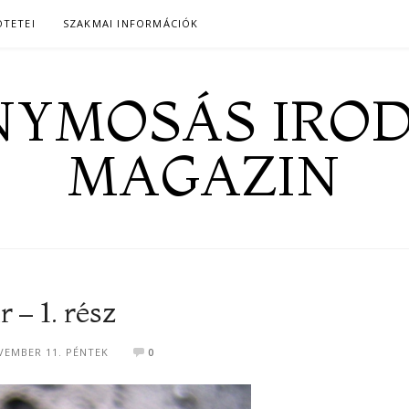
ÖTETEI
SZAKMAI INFORMÁCIÓK
YMOSÁS IRO
MAGAZIN
 – 1. rész
VEMBER 11. PÉNTEK
0