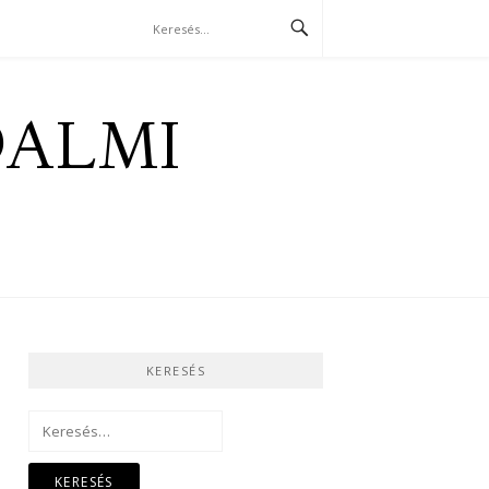
DALMI
KERESÉS
Keresés: