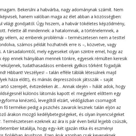
 magam. Bekerülni a habvárba, nagy adománynak számít. Nem
 képviseli, hanem valóban maga az élet abban a közösségben:
l világi gondjaitól. Úgy hiszem, a habvár tökéletes képződmény,
ott. Felette áll mindennek: a hatalomnak, a történelemnek, a
 Úgy vélem, az emberek problémái – természetesen nem a testtel
ndolva, számos példát hozhatnék erre is –, közvetve, vagy
. A társadalomtól, mely egyeseket olyan szintre emel, hogy az
k épp ennek hiányában mennek tönkre, egyesek rémülten keresik
küljenek, tudathasadásos emberek gyilkos tőrként fogadják
nd! Hibbant! Veszélyes! – talán efféle táblák létesülnek majd
lyek háza előtt), és mániás depressziósok játsszák – saját
artó szerepét, évtizedeken át… Annak idején – hálát adok, hogy
zöldségesnél különös látomás kapott el: megjelent előttem egy
gyforma kinézetű, levegőtől elzárt, védőgázban csomagolt
 fő termékei pedig a pszichés zavarok lesznek: talán eljön az
önböző árakon mozgó kedélybetegségeket, és olyan ínyencségeket
r. Természetesen ezeknek az ára is pár éven belül lejjebb csúszik,
etember kitalálja, hogy egy–két igazán ritka és eszményi
d kis fiolákban árusítson. Ezen áruk azonban csak keveseknek