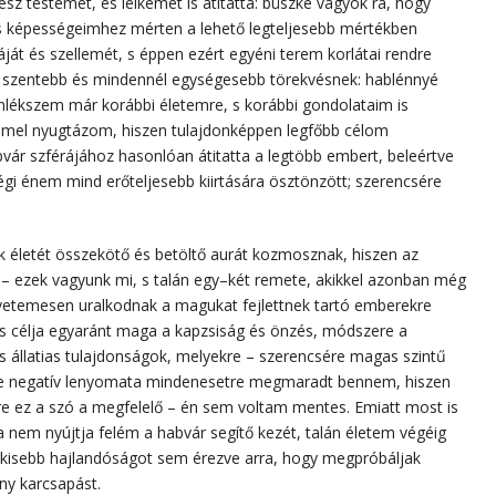
sz testemet, és lelkemet is átitatta: büszke vagyok rá, hogy
s képességeimhez mérten a lehető legteljesebb mértékben
ját és szellemét, s éppen ezért egyéni terem korlátai rendre
, szentebb és mindennél egységesebb törekvésnek: hablénnyé
mlékszem már korábbi életemre, s korábbi gondolataim is
ömmel nyugtázom, hiszen tulajdonképpen legfőbb célom
vár szférájához hasonlóan átitatta a legtöbb embert, beleértve
gi énem mind erőteljesebb kiirtására ösztönzött; szerencsére
 életét összekötő és betöltő aurát kozmosznak, hiszen az
 – ezek vagyunk mi, s talán egy–két remete, akikkel azonban még
yetemesen uralkodnak a magukat fejlettnek tartó emberekre
s célja egyaránt maga a kapzsiság és önzés, módszere a
s állatias tulajdonságok, melyekre – szerencsére magas szintű
e negatív lenyomata mindenesetre megmaradt bennem, hiszen
re ez a szó a megfelelő – én sem voltam mentes. Emiatt most is
nem nyújtja felém a habvár segítő kezét, talán életem végéig
kisebb hajlandóságot sem érezve arra, hogy megpróbáljak
ny karcsapást.