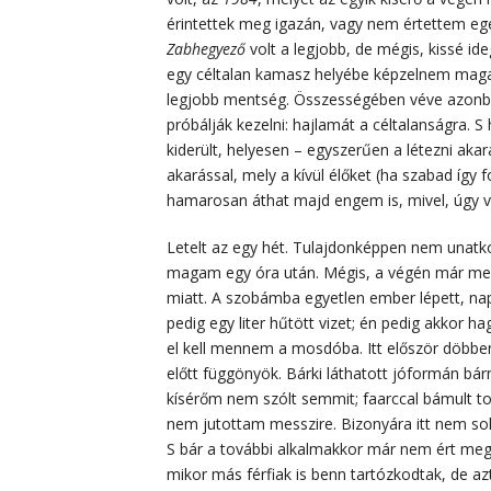
érintettek meg igazán, vagy nem értettem eg
Zabhegyező
volt a legjobb, de mégis, kissé i
egy céltalan kamasz helyébe képzelnem maga
legjobb mentség. Összességében véve azonba
próbálják kezelni: hajlamát a céltalanságra. S
kiderült, helyesen – egyszerűen a létezni akará
akarással, mely a kívül élőket (ha szabad íg
hamarosan áthat majd engem is, mivel, úgy v
Letelt az egy hét. Tulajdonképpen nem unatk
magam egy óra után. Mégis, a végén már megl
miatt. A szobámba egyetlen ember lépett, na
pedig egy liter hűtött vizet; én pedig akkor 
el kell mennem a mosdóba. Itt először döbbe
előtt függönyök. Bárki láthatott jóformán bá
kísérőm nem szólt semmit; faarccal bámult t
nem jutottam messzire. Bizonyára itt nem so
S bár a további alkalmakkor már nem ért megl
mikor más férfiak is benn tartózkodtak, de 