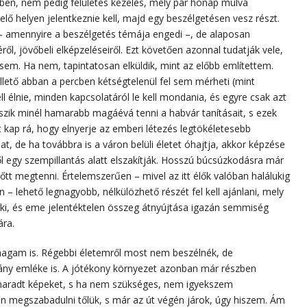
mében, nem pedig felületes kezelés, mely pár hónap múlva
lelő helyen jelentkeznie kell, majd egy beszélgetésen vesz részt.
– amennyire a beszélgetés témája engedi –, de alaposan
éről, jövőbeli elképzeléseiről. Ezt követően azonnal tudatják vele,
sem. Ha nem, tapintatosan elküldik, mint az előbb említettem.
llető abban a percben kétségtelenül fel sem mérheti (mint
ll élnie, minden kapcsolatáról le kell mondania, és egyre csak azt
kszik minél hamarabb magáévá tenni a habvár tanításait, s ezek
yt kap rá, hogy elnyerje az emberi létezés legtökéletesebb
t, de ha továbbra is a váron belüli életet óhajtja, akkor képzése
l egy szempillantás alatt elszakítják. Hosszú búcsúzkodásra már
lőtt megtenni. Értelemszerűen – mivel az itt élők valóban halálukig
 – lehető legnagyobb, nélkülözhető részét fel kell ajánlani, mely
ak ki, és eme jelentéktelen összeg átnyújtása igazán semmiség
ára.
agam is. Régebbi életemről most nem beszélnék, de
ány emléke is. A jótékony környezet azonban már részben
amaradt képeket, s ha nem szükséges, nem igyekszem
sen megszabadulni tőlük, s már az út végén járok, úgy hiszem. Ám