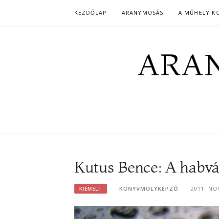
Skip
KEZDŐLAP
ARANYMOSÁS
A MŰHELY K
to
content
ARAN
Kutus Bence: A habvár
KÖNYVMOLYKÉPZŐ
2011. NO
KIEMELT