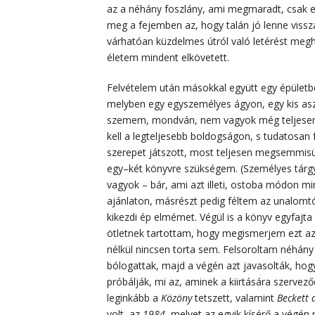
az a néhány foszlány, ami megmaradt, csak er
meg a fejemben az, hogy talán jó lenne vissza
várhatóan küzdelmes útról való letérést megh
életem mindent elkövetett.
Felvételem után másokkal együtt egy épületb
melyben egy egyszemélyes ágyon, egy kis aszt
szemem, mondván, nem vagyok még teljesen f
kell a legteljesebb boldogságon, s tudatosan
szerepet játszott, most teljesen megsemmisü
egy–két könyvre szükségem. (Személyes tárgya
vagyok – bár, ami azt illeti, ostoba módon m
ajánlaton, másrészt pedig féltem az unalomtó
kikezdi ép elmémet. Végül is a könyv egyfajta
ötletnek tartottam, hogy megismerjem ezt az é
nélkül nincsen torta sem. Felsoroltam néhány
bólogattak, majd a végén azt javasolták, h
próbálják, mi az, aminek a kiirtására szervező
leginkább a
Közöny
tetszett, valamint
Beckett
volt, az
1984
, melyet az egyik kísérő a végé