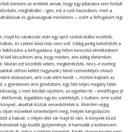
ősíti bennem az emlékét annak, hogy egy pillanatra sem fordult
fordulni, meghátrálni – igen, ezt a szót használom, mert a
átrálásnak és gyávaságnak minősítem –, ezért a felfogásért régi
e, majd kis várakozás után egy apró szobácskába vezettek,
alkán, és széken kívül más nem volt. Odáig pedig bekötötték a
elkészülve a befogadásra. Egy héten keresztül elmélkednem
 fel kell készülnöm arra, hogy minden, ami eddig életemben
l. Miután ezt közölték velem, megkérdezték, nincs–e esetleg
inkat otthon kellett hagynunk.) Mivel szenvedélyes olvasó
indent elolvastam, ami csak elém került –, mohón kaptam az
l, s gyerekesen arra gondoltam, egy heti teljes magány talán
 társaság, s mint később rájöttem, az egyetlen itt – ennélfogva jó
letformát, legalábbis egy kis szeletkéjét, s tudtam, eme szelet
 könyvet, akadtak köztük verseskötetek is. Kísérőim végig
ogy olyan művekkel ismerkedjem meg, melyek hangsúlyozni
dött a habvár, s milyen élet vár majd itt rám. A könyvek közül
 drámáinak
egy kisebb gyűjteménye. A harmadik a kedvencem
n nyújtott át, mikor a többiek kimentek. Egyéb olvasmányaim nem