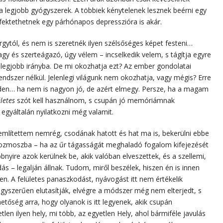
 legjobb gyógyszerek. A többiek kénytelenek lesznek beérni egy
ektethetnek egy párhónapos depresszióra is akár.
árgytól, és nem is szeretnék ilyen szélsőséges képet festeni…
gy és szerteágazó, úgy vélem – incselkedik velem, s tágítja egyre
a legjobb irányba. De mi okozhatja ezt? Az ember gondolatai
szer nélkül. Jelenlegi világunk nem okozhatja, vagy mégis? Erre
den… ha nem is nagyon jó, de azért elmegy. Persze, ha a magam
letes
szót kell használnom, s csupán jó memóriámnak
 egyáltalán nyilatkozni még valamit.
mlítettem nemrég, csodának hatott és hat ma is, bekerülni ebbe
kozmoszba – ha az űr tágasságát meghaladó fogalom kifejezését
bnyire azok kerülnek be, akik valóban elveszettek, és a szellemi,
ás – legalján állnak. Tudom, miről beszélek, hiszen én is innen
n. A felületes panaszkodást, nyávogást itt nem értékelik
egyszerűen elutasítják, elvégre a módszer még nem elterjedt, s
etőség arra, hogy olyanok is itt legyenek, akik csupán
len ilyen hely, mi több, az egyetlen Hely, ahol bármiféle javulás