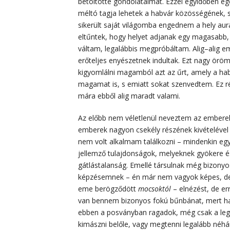
betöltötte gondolataimat. Ezzel egyidőben egé
méltó tagja lehetek a habvár közösségének, 
sikerült saját világomba engednem a hely aurá
eltűntek, hogy helyet adjanak egy magasabb
váltam, legalábbis megpróbáltam. Alig–alig e
erőteljes enyészetnek indultak. Ezt nagy ör
kigyomlálni magamból azt az űrt, amely a hab
magamat is, s emiatt sokat szenvedtem. Ez ré
mára ebből alig maradt valami.
Az előbb nem véletlenül neveztem az emberek
emberek nagyon csekély részének kivételével
nem volt alkalmam találkozni – mindenkin eg
jellemző tulajdonságok, melyeknek gyökere é
gátlástalanság. Emellé társulnak még bizonyo
képzésemnek – én már nem vagyok képes, d
eme berögződött
mocsoktól
– elnézést, de er
van bennem bizonyos fokú bűnbánat, mert ha 
ebben a posványban ragadok, még csak a leg
kimászni belőle, vagy megtenni legalább néhá