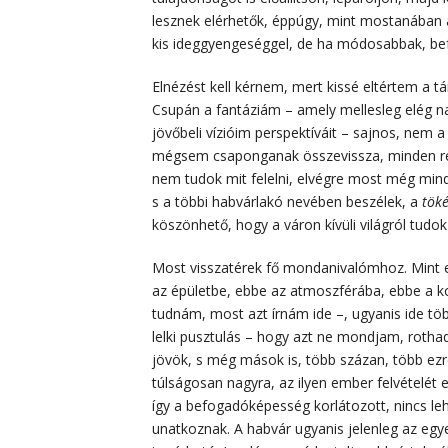
lesznek elérhetők, éppúgy, mint mostanában a
kis ideggyengeséggel, de ha módosabbak, bef
Elnézést kell kérnem, mert kissé eltértem a t
Csupán a fantáziám – amely mellesleg elég na
jövőbeli vízióim perspektíváit – sajnos, nem 
mégsem csaponganak összevissza, minden rend
nem tudok mit felelni, elvégre most még min
s a többi habvárlakó nevében beszélek, a
töké
köszönhető, hogy a váron kívüli világról tudok
Most visszatérek fő mondanivalómhoz. Mint e
az épületbe, ebbe az atmoszférába, ebbe a 
tudnám, most azt írnám ide –, ugyanis ide töb
lelki pusztulás – hogy azt ne mondjam, rothad
jövök, s még mások is, több százan, több ezre
túlságosan nagyra, az ilyen ember felvételét 
így a befogadóképesség korlátozott, nincs leh
unatkoznak. A habvár ugyanis jelenleg az egyet