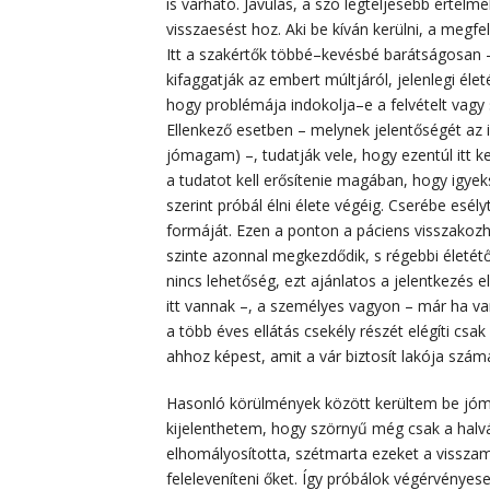
is várható. Javulás, a szó legteljesebb értel
visszaesést hoz. Aki be kíván kerülni, a megfe
Itt a szakértők többé–kevésbé barátságosan 
kifaggatják az embert múltjáról, jelenlegi élet
hogy problémája indokolja–e a felvételt vagy 
Ellenkező esetben – melynek jelentőségét az i
jómagam) –, tudatják vele, hogy ezentúl itt ke
a tudatot kell erősítenie magában, hogy igye
szerint próbál élni élete végéig. Cserébe esél
formáját. Ezen a ponton a páciens visszakozha
szinte azonnal megkezdődik, s régebbi életétő
nincs lehetőség, ezt ajánlatos a jelentkezés e
itt vannak –, a személyes vagyon – már ha van
a több éves ellátás csekély részét elégíti cs
ahhoz képest, amit a vár biztosít lakója szám
Hasonló körülmények között kerültem be jóm
kijelenthetem, hogy szörnyű még csak a halv
elhomályosította, szétmarta ezeket a vissz
feleleveníteni őket. Így próbálok végérvénye