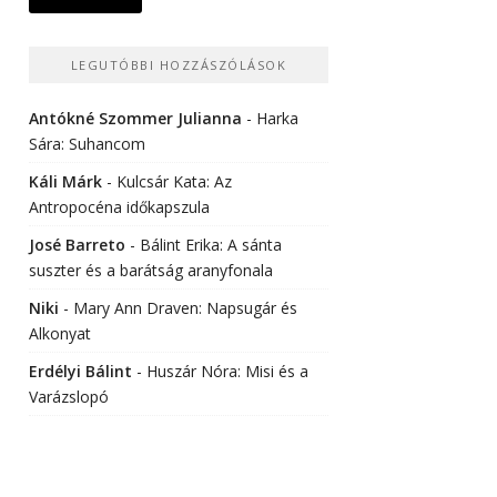
LEGUTÓBBI HOZZÁSZÓLÁSOK
Antókné Szommer Julianna
-
Harka
Sára: Suhancom
Káli Márk
-
Kulcsár Kata: Az
Antropocéna időkapszula
José Barreto
-
Bálint Erika: A sánta
suszter és a barátság aranyfonala
Niki
-
Mary Ann Draven: Napsugár és
Alkonyat
Erdélyi Bálint
-
Huszár Nóra: Misi és a
Varázslopó