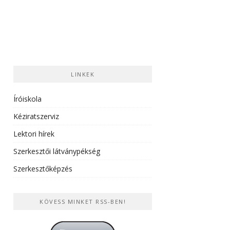
LINKEK
Íróiskola
Kéziratszerviz
Lektori hírek
Szerkesztői látványpékség
Szerkesztőképzés
KÖVESS MINKET RSS-BEN!