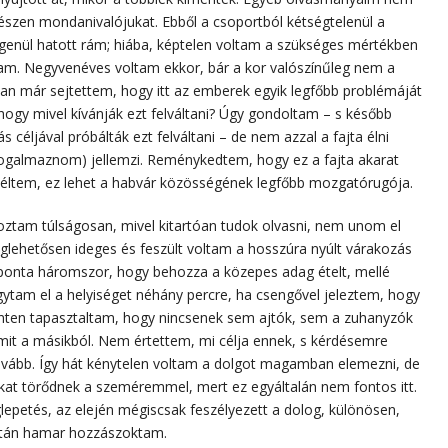
észen mondanivalójukat. Ebből a csoportból kétségtelenül a
degenül hatott rám; hiába, képtelen voltam a szükséges mértékben
m. Negyvenéves voltam ekkor, bár a kor valószínűleg nem a
n már sejtettem, hogy itt az emberek egyik legfőbb problémáját
 hogy mivel kívánják ezt felváltani? Úgy gondoltam – s később
s céljával próbálták ezt felváltani – de nem azzal a fajta élni
y fogalmaznom) jellemzi. Reménykedtem, hogy ez a fajta akarat
éltem, ez lehet a habvár közösségének legfőbb mozgatórugója.
oztam túlságosan, mivel kitartóan tudok olvasni, nem unom el
ehetősen ideges és feszült voltam a hosszúra nyúlt várakozás
ponta háromszor, hogy behozza a közepes adag ételt, mellé
hagytam el a helyiséget néhány percre, ha csengővel jeleztem, hogy
nten tapasztaltam, hogy nincsenek sem ajtók, sem a zuhanyzók
rmit a másikból. Nem értettem, mi célja ennek, s kérdésemre
ovább. Így hát kénytelen voltam a dolgot magamban elemezni, de
kat törődnek a szeméremmel, mert ez egyáltalán nem fontos itt.
epetés, az elején mégiscsak feszélyezett a dolog, különösen,
aztán hamar hozzászoktam.