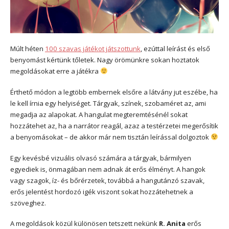
Múlt héten
100 szavas játékot játszottunk
, ezúttal leírást és első
benyomást kértünk tőletek. Nagy örömünkre sokan hoztatok
megoldásokat erre a játékra
Érthető módon a legtöbb embernek elsőre a látvány jut eszébe, ha
le kell írnia egy helyiséget. Tárgyak, színek, szobaméret az, ami
megadja az alapokat. A hangulat megteremtésénél sokat
hozzátehet az, ha a narrátor reagál, azaz a testérzetei megerősítik
a benyomásokat – de akkor már nem tisztán leírással dolgoztok
Egy kevésbé vizuális olvasó számára a tárgyak, bármilyen
egyediek is, önmagában nem adnak át erős élményt. A hangok
vagy szagok, íz- és bőrérzetek, továbbá a hangutánzó szavak,
erős jelentést hordozó igék viszont sokat hozzátehetnek a
szöveghez.
A megoldások közül különösen tetszett nekünk
R. Anita
erős