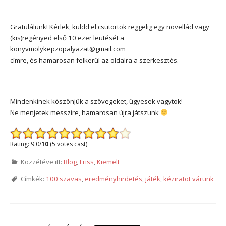
Gratulálunk! Kérlek, küldd el
csütörtök reggelig
egy novellád vagy
(kis)regényed első 10 ezer leütését a
konyvmolykepzopalyazat@gmail.com
címre, és hamarosan felkerül az oldalra a szerkesztés.
Mindenkinek köszönjük a szövegeket, ügyesek vagytok!
Ne menjetek messzire, hamarosan újra játszunk
Rating: 9.0/
10
(5 votes cast)
Közzétéve itt:
Blog
,
Friss
,
Kiemelt
Címkék:
100 szavas
,
eredményhirdetés
,
játék
,
kéziratot várunk