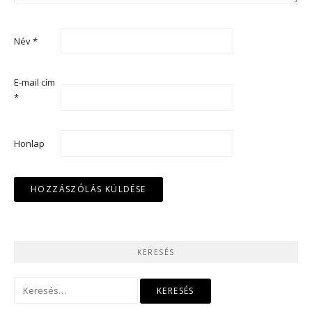
Név
*
E-mail cím
*
Honlap
KERESÉS
Keresés: