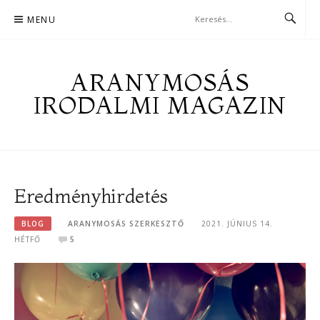
Skip
MENU
to
content
ARANYMOSÁS
IRODALMI MAGAZIN
Eredményhirdetés
BLOG
ARANYMOSÁS SZERKESZTŐ
2021. JÚNIUS 14.
HÉTFŐ
5