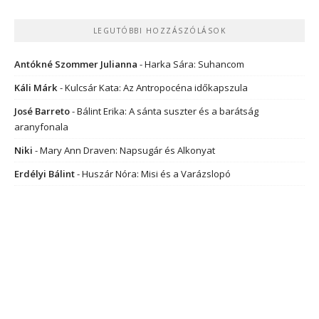
LEGUTÓBBI HOZZÁSZÓLÁSOK
Antókné Szommer Julianna
-
Harka Sára: Suhancom
Káli Márk
-
Kulcsár Kata: Az Antropocéna időkapszula
José Barreto
-
Bálint Erika: A sánta suszter és a barátság
aranyfonala
Niki
-
Mary Ann Draven: Napsugár és Alkonyat
Erdélyi Bálint
-
Huszár Nóra: Misi és a Varázslopó