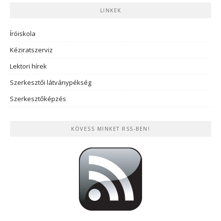
LINKEK
Íróiskola
Kéziratszerviz
Lektori hírek
Szerkesztői látványpékség
Szerkesztőképzés
KÖVESS MINKET RSS-BEN!