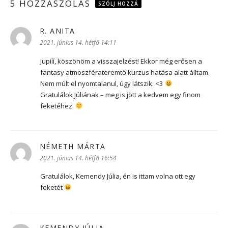
5 HOZZÁSZÓLÁS
SZÓLJ HOZZÁ
R. ANITA
szerint:
2021. június 14. hétfő 14:11
Jupííí, köszönöm a visszajelzést! Ekkor még erősen a
fantasy atmoszférateremtő kurzus hatása alatt álltam.
Nem múlt el nyomtalanul, úgy látszik. <3
Gratulálok Júliának – meg is jött a kedvem egy finom
feketéhez.
NÉMETH MÁRTA
szerint:
2021. június 14. hétfő 16:54
Gratulálok, Kemendy Júlia, én is ittam volna ott egy
feketét
KEMENDY JÚLIA
szerint: