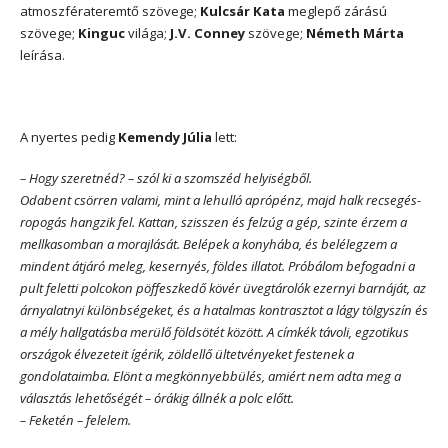
atmoszférateremtő szövege;
Kulcsár Kata
meglepő zárású
szövege;
Kinguc
világa;
J.V. Conney
szövege;
Németh Márta
leírása.
A nyertes pedig
Kemendy Júlia
lett:
– Hogy szeretnéd? – szól ki a szomszéd helyiségből.
Odabent csörren valami, mint a lehulló aprópénz, majd halk recsegés-
ropogás hangzik fel. Kattan, szisszen és felzúg a gép, szinte érzem a
mellkasomban a morajlását. Belépek a konyhába, és belélegzem a
mindent átjáró meleg, kesernyés, földes illatot. Próbálom befogadni a
pult feletti polcokon pöffeszkedő kövér üvegtárolók ezernyi barnáját, az
árnyalatnyi különbségeket, és a hatalmas kontrasztot a lágy tölgyszín és
a mély hallgatásba merülő földsötét között. A címkék távoli, egzotikus
országok élvezeteit ígérik, zöldellő ültetvényeket festenek a
gondolataimba. Elönt a megkönnyebbülés, amiért nem adta meg a
választás lehetőségét – órákig állnék a polc előtt.
– Feketén – felelem.