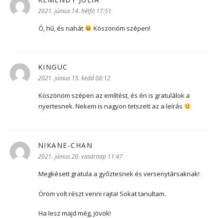
2021. június 14. hétfő 17:51
Ó, hű, és nahát
Köszönöm szépen!
KINGUC
szerint:
2021. június 15. kedd 08:12
Köszönöm szépen az említést, és én is gratulálok a
nyertesnek. Nekem is nagyon tetszett az a leírás
NIKANE-CHAN
szerint:
2021. június 20. vasárnap 11:47
Megkésett gratula a győztesnek és versenytársaknak!
Öröm volt részt venni rajta! Sokat tanultam.
Ha lesz majd még, jövök!