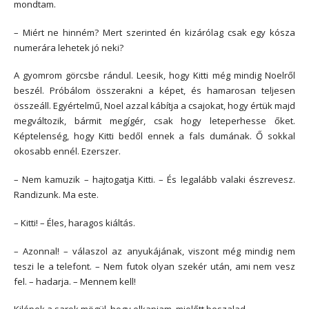
mondtam.
– Miért ne hinném? Mert szerinted én kizárólag csak egy kósza
numerára lehetek jó neki?
A gyomrom görcsbe rándul. Leesik, hogy Kitti még mindig Noelről
beszél. Próbálom összerakni a képet, és hamarosan teljesen
összeáll. Egyértelmű, Noel azzal kábítja a csajokat, hogy értük majd
megváltozik, bármit megígér, csak hogy leteperhesse őket.
Képtelenség, hogy Kitti bedől ennek a fals dumának. Ő sokkal
okosabb ennél. Ezerszer.
– Nem kamuzik – hajtogatja Kitti. – És legalább valaki észrevesz.
Randizunk. Ma este.
– Kitti! – Éles, haragos kiáltás.
– Azonnal! – válaszol az anyukájának, viszont még mindig nem
teszi le a telefont. – Nem futok olyan szekér után, ami nem vesz
fel. – hadarja. – Mennem kell!