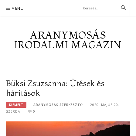
Skip
MENU
to
content
ARANYMOSÁS
IRODALMI MAGAZIN
Büksi Zsuzsanna: Ütések és
hárítások
KIEMELT
ARANYMOSÁS SZERKESZTŐ
2020. MÁJUS 20.
SZERDA
0