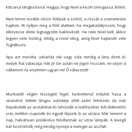
Kitti arca lángba borul. Hagyja, hogy Noel a kezét simogassa. Bólint.
Nem bírom tovább nézni. Kilépek a sorból, a rózsát a szemetesbe
hajítom. Itt nyíljon meg a föld alattam, ha megakadályozom, hogy
elkövesse élete legnagyobb baklövését. Ha neki Noel kell, akkor
legyen vele boldog. Addig a rövid ideig, amíg Noel hajlandó vele
foglalkozni.
Apa azt mondta, udvarlás ide vagy oda, mindig a lány dönti el,
melyik fiút választja. Hát jó! De aztán ne jöjjön hozzám, ne sírjon a
vállamon! Az enyémen ugyan ne! Ő választott!
Munkaidő végén leszegett fejjel, kedvetlenül indulok haza a
strandról. Kittiék lángos sütödéje előtt azért felnézek, de már
bepakolták az asztalokat és lehúzták a redőnyöket. Két diákmelós
srác mellém csapódik és együtt lépünk ki az utcára. Már lement a
nap, halványan pislákolva felvillannak az utcai lámpák. A levegő
bár kicsit lehűlt, még mindig nyomja a meleget az aszfalt.