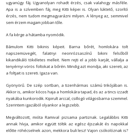
ugyanúgy fáj. Ugyanolyan rohadt érzés, csak valahogy másféle.
Apa is a szívemben fáj, meg Kitti képei is. Olyan lüktető, szorító
érzés, nem tudom megmagyarázni milyen. A lényeg az, semmivel
sem érzem magam jobban tőle.
A fa kérge a hátamba nyomódik.
Bámulom Kitti bikinis képeit. Barna bőrét, homlokára tolt
napszemüvegét, falatnyi neonrózsaszínű bikini felsőből
kikandikáló tökéletes melleit. Nem rejti el a jobb karját, vállalja a
tenyérnyi vörös foltokat a bőrén. Mindig azt mondja, aki szereti, az
a foltjait is szereti. Igaza van.
Gyönyörű. De szép sortban, a tizenhármas számú trikójában is.
Akkor is, amikor kócos haja a homlokára tapad, és az a tincs izzadt
nyakába kunkorodik. Kipirult arccal, csillogó világosbarna szemmel.
Szerintem igazából olyankor a legszebb.
Megváltozott, mióta Ramival pizsama partiznak. Legalábbis Kitti
annak hívja, amikor együtt töltik az egész éjszakát és napokkal
előtte röhécselnek azon, mekkora buli lesz! Vajon csókolóznak is?