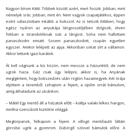
Nagyon bírom Kittit. Többek között azért, mert focizik. Jobban, mint
némelyik srác. Jobban, mint én. Nem vagyok csapatjátékos, éppen
ezért választottam inkább a bokszot. Az is tetszik Kittiben, hogy
egész nyáron az anyukája lángossütőjében dolgozik, ötven
fokban a strandolóknak süti a lángost. Soha nem hallottam
panaszkodni emiatt. Sosem panaszkodott, csupán egyetlen
egyszer. Amikor lelépett az apja. Akkoriban sokat sírt a vállamon.
Akkor lettünk igazi barátok.
Át kell vágnunk a kis közön, nem messze a házunktól, de nem
ugrok haza. Gáz csak úgy lelépni, akkor is, ha Anyának
megígértem, hogy bokszedzés után rögtön hazamegyek. Két órája
eljöttem a teremből. Lehajtom a fejem, a cipőm orrát bámulom,
amíg áthaladunk az utcánkon.
– Máté! Egy mentő áll a házatok előtt – kiáltja valaki lelkes hangon,
mintha szenzációt kürtölne világgá.
Megtorpanok, felkapom a fejem. A villogó mentőautó láttán
görcsbe ugrik a gyomrom. Dübörgő szívvel bámulok előre. A