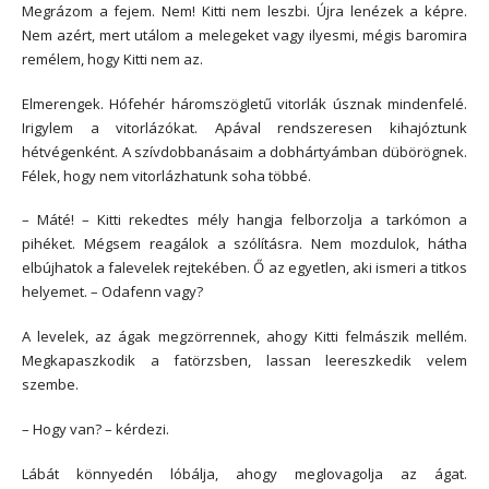
Megrázom a fejem. Nem! Kitti nem leszbi. Újra lenézek a képre.
Nem azért, mert utálom a melegeket vagy ilyesmi, mégis baromira
remélem, hogy Kitti nem az.
Elmerengek. Hófehér háromszögletű vitorlák úsznak mindenfelé.
Irigylem a vitorlázókat. Apával rendszeresen kihajóztunk
hétvégenként. A szívdobbanásaim a dobhártyámban dübörögnek.
Félek, hogy nem vitorlázhatunk soha többé.
– Máté! – Kitti rekedtes mély hangja felborzolja a tarkómon a
pihéket. Mégsem reagálok a szólításra. Nem mozdulok, hátha
elbújhatok a falevelek rejtekében. Ő az egyetlen, aki ismeri a titkos
helyemet. – Odafenn vagy?
A levelek, az ágak megzörrennek, ahogy Kitti felmászik mellém.
Megkapaszkodik a fatörzsben, lassan leereszkedik velem
szembe.
– Hogy van? – kérdezi.
Lábát könnyedén lóbálja, ahogy meglovagolja az ágat.