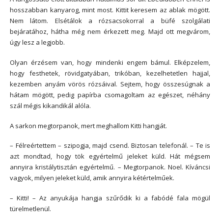
hosszabban kanyarog, mint most. Kittit keresem az ablak mögött.
Nem látom. Elsétálok a rózsacsokorral a büfé szolgálati
bejáratához, hátha még nem érkezett meg. Majd ott megvárom,
úgy lesz a legjobb.
Olyan érzésem van, hogy mindenki engem bámul. Elképzelem,
hogy festhetek, rövidgatyában, trikóban, kezelhetetlen hajjal,
kezemben anyám vörös rózsáival. Sejtem, hogy összesúgnak a
hátam mögött, pedig papírba csomagoltam az egészet, néhány
szál mégis kikandikál alóla.
A sarkon megtorpanok, mert meghallom Kitti hangját.
– Félreértettem – szipogja, majd csend. Biztosan telefonál. – Te is
azt mondtad, hogy tök egyértelmű jeleket küld. Hát mégsem
annyira kristálytisztán egyértelmű. – Megtorpanok. Noel. Kíváncsi
vagyok, milyen jeleket küld, amik annyira kétértelműek.
– Kitti! – Az anyukája hangja szűrődik ki a fabódé fala mögül
türelmetlenül.