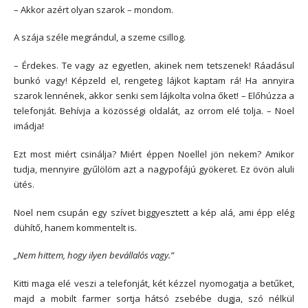
– Akkor azért olyan szarok – mondom.
A szája széle megrándul, a szeme csillog.
– Érdekes. Te vagy az egyetlen, akinek nem tetszenek! Ráadásul
bunkó vagy! Képzeld el, rengeteg lájkot kaptam rá! Ha annyira
szarok lennének, akkor senki sem lájkolta volna őket! – Előhúzza a
telefonját. Behívja a közösségi oldalát, az orrom elé tolja. – Noel
imádja!
Ezt most miért csinálja? Miért éppen Noellel jön nekem? Amikor
tudja, mennyire gyűlölöm azt a nagypofájú gyökeret. Ez övön aluli
ütés.
Noel nem csupán egy szívet biggyesztett a kép alá, ami épp elég
dühítő, hanem kommentelt is.
„Nem hittem, hogy ilyen bevállalós vagy.”
Kitti maga elé veszi a telefonját, két kézzel nyomogatja a betűket,
majd a mobilt farmer sortja hátsó zsebébe dugja, szó nélkül