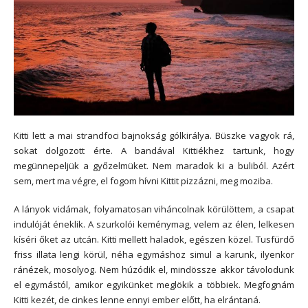
Kitti lett a mai strandfoci bajnokság gólkirálya. Büszke vagyok rá,
sokat dolgozott érte. A bandával Kittiékhez tartunk, hogy
megünnepeljük a győzelmüket. Nem maradok ki a buliból. Azért
sem, mert ma végre, el fogom hívni Kittit pizzázni, meg moziba.
A lányok vidámak, folyamatosan viháncolnak körülöttem, a csapat
indulóját éneklik. A szurkolói keménymag, velem az élen, lelkesen
kíséri őket az utcán. Kitti mellett haladok, egészen közel. Tusfürdő
friss illata lengi körül, néha egymáshoz simul a karunk, ilyenkor
ránézek, mosolyog. Nem húzódik el, mindössze akkor távolodunk
el egymástól, amikor egyikünket meglökik a többiek. Megfognám
Kitti kezét, de cinkes lenne ennyi ember előtt, ha elrántaná.