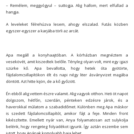
– Remélem, meggyógyul – suttogja. Alig hallom, mert elfullad a
hangja.
A leveleket félrehúzva lesem, ahogy elszalad. Futás közben
egyszer-egyszer a karjába törli az arcát.
Apa megáll a konyhaajtóban. A kórházban megnéztem a
vesekövét, amit kiszedtek belőle. Tényleg olyan volt, mint egy igazi
szürke kő. Apa bevallotta, hogy hetek óta gyötörte,
fájdalomcsillapítókon élt és napi négy liter ásványvizet magába
döntött. Azt hitte kijön, de a kő győzött.
Én ebből alig vettem észre valamit. Alig vagyok otthon. Heti öt napot
dolgozom, hétfőn, szerdán, pénteken edzésre járok, és a
haverokkal múlatom a szabadidőmet. Különben meg Apa máskor
is szedett fájdalomcsillapítót, amikor fájt a feje. Minden front
kikészítette. Emellett nyár van, Anya folyamatosan azt sulykolja
belénk, hogy rengeteg folyadékot igyunk. Így aztán eszembe sem
jutott, hogy Apának komolyabb baja lehet.