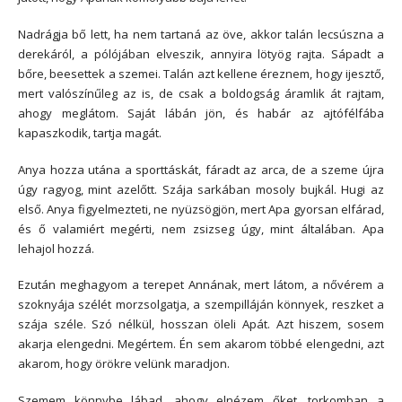
Nadrágja bő lett, ha nem tartaná az öve, akkor talán lecsúszna a
derekáról, a pólójában elveszik, annyira lötyög rajta. Sápadt a
bőre, beesettek a szemei. Talán azt kellene éreznem, hogy ijesztő,
mert valószínűleg az is, de csak a boldogság áramlik át rajtam,
ahogy meglátom. Saját lábán jön, és habár az ajtófélfába
kapaszkodik, tartja magát.
Anya hozza utána a sporttáskát, fáradt az arca, de a szeme újra
úgy ragyog, mint azelőtt. Szája sarkában mosoly bujkál. Hugi az
első. Anya figyelmezteti, ne nyüzsögjön, mert Apa gyorsan elfárad,
és ő valamiért megérti, nem zsizseg úgy, mint általában. Apa
lehajol hozzá.
Ezután meghagyom a terepet Annának, mert látom, a nővérem a
szoknyája szélét morzsolgatja, a szempilláján könnyek, reszket a
szája széle. Szó nélkül, hosszan öleli Apát. Azt hiszem, sosem
akarja elengedni. Megértem. Én sem akarom többé elengedni, azt
akarom, hogy örökre velünk maradjon.
Szemem könnybe lábad, ahogy elnézem őket, torkomban a