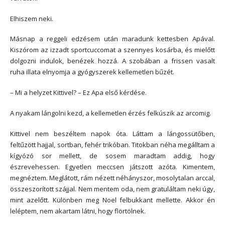
Elhiszem neki.
Másnap a reggeli edzésem után maradunk kettesben Apával.
Kiszórom az izzadt sportcuccomat a szennyes kosárba, és mielőtt
dolgozni indulok, benézek hozzá. A szobában a frissen vasalt
ruha illata elnyomja a gyógyszerek kellemetlen bűzét.
– Mi a helyzet Kittivel? – Ez Apa első kérdése.
A nyakam lángolni kezd, a kellemetlen érzés felkúszik az arcomig.
Kittivel nem beszéltem napok óta. Láttam a lángossütőben,
feltűzött hajjal, sortban, fehér trikóban. Titokban néha megálltam a
kígyózó sor mellett, de sosem maradtam addig, hogy
észrevehessen. Egyetlen meccsen játszott azóta. Kimentem,
megnéztem. Meglátott, rám nézett néhányszor, mosolytalan arccal,
összeszorított szájjal. Nem mentem oda, nem gratuláltam neki úgy,
mint azelőtt. Különben meg Noel felbukkant mellette. Akkor én
leléptem, nem akartam látni, hogy flörtölnek.