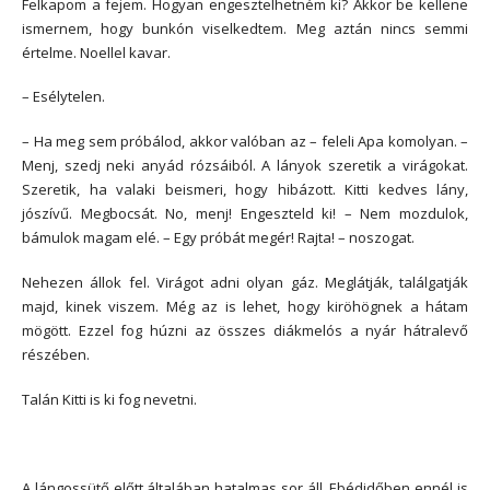
Felkapom a fejem. Hogyan engesztelhetném ki? Akkor be kellene
ismernem, hogy bunkón viselkedtem. Meg aztán nincs semmi
értelme. Noellel kavar.
– Esélytelen.
– Ha meg sem próbálod, akkor valóban az – feleli Apa komolyan. –
Menj, szedj neki anyád rózsáiból. A lányok szeretik a virágokat.
Szeretik, ha valaki beismeri, hogy hibázott. Kitti kedves lány,
jószívű. Megbocsát. No, menj! Engeszteld ki! – Nem mozdulok,
bámulok magam elé. – Egy próbát megér! Rajta! – noszogat.
Nehezen állok fel. Virágot adni olyan gáz. Meglátják, találgatják
majd, kinek viszem. Még az is lehet, hogy kiröhögnek a hátam
mögött. Ezzel fog húzni az összes diákmelós a nyár hátralevő
részében.
Talán Kitti is ki fog nevetni.
A lángossütő előtt általában hatalmas sor áll. Ebédidőben ennél is