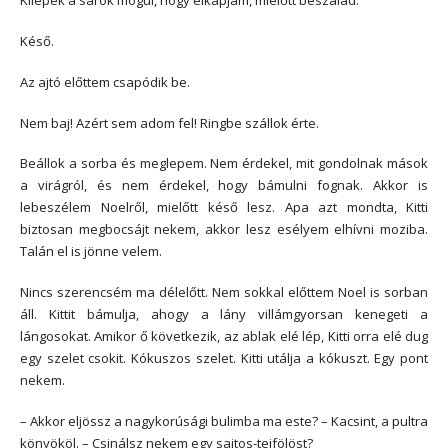
Kilépek a sarok mögül, hogy elkapjam, mielőtt beszalad.
Késő.
Az ajtó előttem csapódik be.
Nem baj! Azért sem adom fel! Ringbe szállok érte.
Beállok a sorba és meglepem. Nem érdekel, mit gondolnak mások
a virágról, és nem érdekel, hogy bámulni fognak. Akkor is
lebeszélem Noelről, mielőtt késő lesz. Apa azt mondta, Kitti
biztosan megbocsájt nekem, akkor lesz esélyem elhívni moziba.
Talán el is jönne velem.
Nincs szerencsém ma délelőtt. Nem sokkal előttem Noel is sorban
áll. Kittit bámulja, ahogy a lány villámgyorsan kenegeti a
lángosokat. Amikor ő következik, az ablak elé lép, Kitti orra elé dug
egy szelet csokit. Kókuszos szelet. Kitti utálja a kókuszt. Egy pont
nekem.
– Akkor eljössz a nagykorúsági bulimba ma este? – Kacsint, a pultra
könyököl. – Csinálsz nekem egy sajtos-tejfölöst?