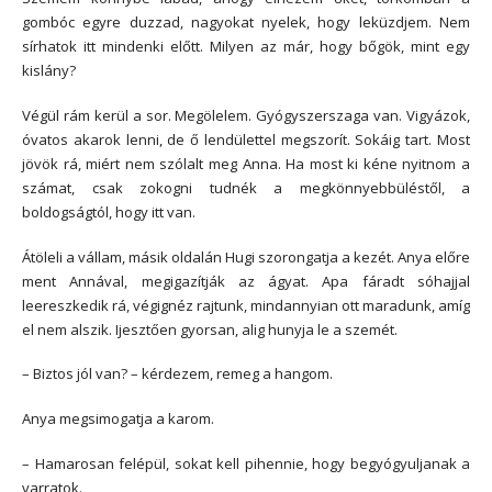
gombóc egyre duzzad, nagyokat nyelek, hogy leküzdjem. Nem
sírhatok itt mindenki előtt. Milyen az már, hogy bőgök, mint egy
kislány?
Végül rám kerül a sor. Megölelem. Gyógyszerszaga van. Vigyázok,
óvatos akarok lenni, de ő lendülettel megszorít. Sokáig tart. Most
jövök rá, miért nem szólalt meg Anna. Ha most ki kéne nyitnom a
számat, csak zokogni tudnék a megkönnyebbüléstől, a
boldogságtól, hogy itt van.
Átöleli a vállam, másik oldalán Hugi szorongatja a kezét. Anya előre
ment Annával, megigazítják az ágyat. Apa fáradt sóhajjal
leereszkedik rá, végignéz rajtunk, mindannyian ott maradunk, amíg
el nem alszik. Ijesztően gyorsan, alig hunyja le a szemét.
– Biztos jól van? – kérdezem, remeg a hangom.
Anya megsimogatja a karom.
– Hamarosan felépül, sokat kell pihennie, hogy begyógyuljanak a
varratok.