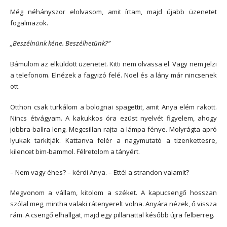
Még néhányszor elolvasom, amit írtam, majd újabb üzenetet
fogalmazok.
„Beszélnünk kéne. Beszélhetünk?”
Bámulom az elküldött üzenetet. Kitti nem olvassa el. Vagy nem jelzi
a telefonom. Elnézek a fagyizó felé. Noel és a lány már nincsenek
ott.
Otthon csak turkálom a bolognai spagettit, amit Anya elém rakott.
Nincs étvágyam. A kakukkos óra ezüst nyelvét figyelem, ahogy
jobbra-ballra leng. Megcsillan rajta a lámpa fénye. Molyrágta apró
lyukak tarkítják. Kattanva felér a nagymutató a tizenkettesre,
kilencet bim-bammol. Félretolom a tányért.
– Nem vagy éhes? – kérdi Anya. – Ettél a strandon valamit?
Megvonom a vállam, kitolom a széket. A kapucsengő hosszan
szólal meg, mintha valaki rátenyerelt volna. Anyára nézek, ő vissza
rám. A csengő elhallgat, majd egy pillanattal később újra felberreg.