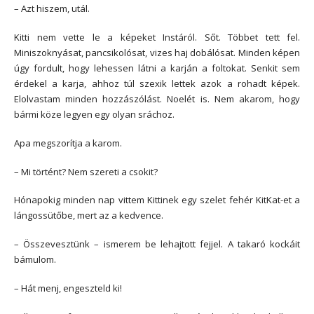
– Azt hiszem, utál.
Kitti nem vette le a képeket Instáról. Sőt. Többet tett fel.
Miniszoknyásat, pancsikolósat, vizes haj dobálósat. Minden képen
úgy fordult, hogy lehessen látni a karján a foltokat. Senkit sem
érdekel a karja, ahhoz túl szexik lettek azok a rohadt képek.
Elolvastam minden hozzászólást. Noelét is. Nem akarom, hogy
bármi köze legyen egy olyan sráchoz.
Apa megszorítja a karom.
– Mi történt? Nem szereti a csokit?
Hónapokig minden nap vittem Kittinek egy szelet fehér KitKat-et a
lángossütőbe, mert az a kedvence.
– Összevesztünk – ismerem be lehajtott fejjel. A takaró kockáit
bámulom.
– Hát menj, engeszteld ki!