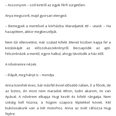
– Asszonyom – szól kintről az egyik férfi sürgetően.
Anya megszorít, majd gyorsan elenged.
– Bemegyek a mentővel a kórházba. Maradjatok itt! – utasít. – Ha
hazajöttem, akkor megbeszéljük.
Nem tűr ellenvetést, már szalad kifelé. Menet közben kapja fel a
kistáskáját az előszobaszekrényről. Becsapódik az ajtó.
Felszirénázik a mentő, egyre halkul, ahogy távolodik a ház elől.
A nővéremre nézek.
– Elájult, meg hányt is – mondja.
Anna tizenhét éves, bár másfél évvel idősebb nálam, ő a főnök, de
az biztos, én most nem maradok itthon, tudni akarom, mi van
Apával. A nővérem elkapja Hugi kezét és kifelé rángatja. Nem
sokáig kell húznia, a húgom szapora léptekkel követi. Két
bukósisakunk van a két motorhoz. Anna az övét ráhúzza Hugi
fejére.