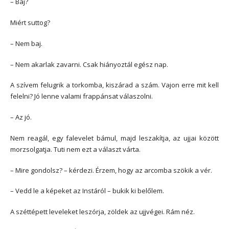
– Baj?
Miért suttog?
– Nem baj.
– Nem akarlak zavarni. Csak hiányoztál egész nap.
A szívem felugrik a torkomba, kiszárad a szám. Vajon erre mit kell
felelni? Jó lenne valami frappánsat válaszolni.
– Az jó.
Nem reagál, egy falevelet bámul, majd leszakítja, az ujjai között
morzsolgatja. Tuti nem ezt a választ várta.
– Mire gondolsz? – kérdezi. Érzem, hogy az arcomba szökik a vér.
– Vedd le a képeket az Instáról – bukik ki belőlem.
A széttépett leveleket leszórja, zöldek az ujjvégei. Rám néz.