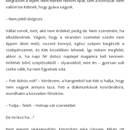
Megrázom a fejem. Nem merem felhívni Apát, sem a kórházat. Nem
vallom be Kittinek, hogy gyáva vagyok.
– Nem jöttél dolgozni.
Vállat vonok, mint, akit nem érdekel, pedig de. Nem szeretném, ha
elküldenének. Vágom, hogy a strandon szemetet szedni nem
éppen álom meló, viszont könnyű, egész szépen kiegészíti a
zsebpénzemet, és Kitti közelében lehetek. Így nekem megfelel,
akkor is, ha napi fél doboz naptejet magamra kell kennem.
Hófehér bőrű szeplősökből – olyanokból, mint én – gyorsan sült
csirke válik, ha nem figyelnek oda.
– Peti dühös volt? – kérdezem, a hangomból tuti Kitti is hallja, hogy
nem vagyok annyira laza. Peti a diákmunkások koordinátora,
mondhatni a közvetlen főnököm.
– Tudja – feleli. – Holnap vár szeretettel.
De mi lesz ha…?
Nem merem végiggondolni, kimondani még úgysem. Mégis ott