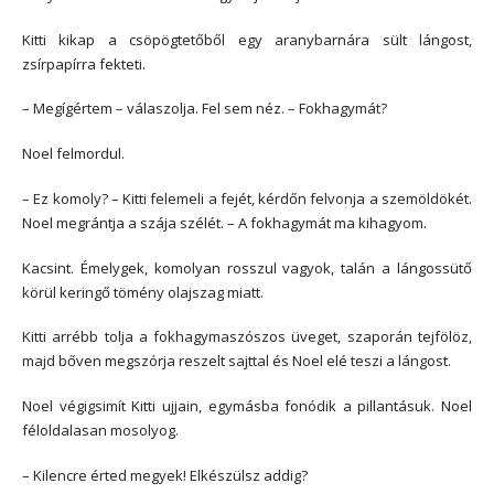
Kitti kikap a csöpögtetőből egy aranybarnára sült lángost,
zsírpapírra fekteti.
– Megígértem – válaszolja. Fel sem néz. – Fokhagymát?
Noel felmordul.
– Ez komoly? – Kitti felemeli a fejét, kérdőn felvonja a szemöldökét.
Noel megrántja a szája szélét. – A fokhagymát ma kihagyom.
Kacsint. Émelygek, komolyan rosszul vagyok, talán a lángossütő
körül keringő tömény olajszag miatt.
Kitti arrébb tolja a fokhagymaszószos üveget, szaporán tejfölöz,
majd bőven megszórja reszelt sajttal és Noel elé teszi a lángost.
Noel végigsimít Kitti ujjain, egymásba fonódik a pillantásuk. Noel
féloldalasan mosolyog.
– Kilencre érted megyek! Elkészülsz addig?