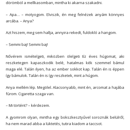
dörömböl a mellkasomban, mintha ki akarna szakadni.
– Apa… – motyogom. Elviszik, én meg felnézek anyám könnyes
arcába. – Anya?
Azt hiszem, meg sem hallja, annyira rekedt, fuldokló a hangom.
– Semmi baj! Semmi baj!
Nővérem ismételgeti, miközben ölelgeti tíz éves húgomat, aki
reszketegen kapaszkodik belé, hatalmas kék szemmel bámul
maga elé. Talán ilyen, ha az ember sokkot kap. Talán én is éppen
így bámulok. Talán én is így reszketek, mint a húgom.
Anya mellém lép. Megölel. Alacsonyabb, mint én, arcomat a hajába
fúrom. Cigaretta szaga van.
– Mi történt? – kérdezem.
A gyomrom olyan, mintha egy bokszkesztyűvel soroznák belülről,
ha nem marad abba a lüktetés, tutira kiadom a taccsot.