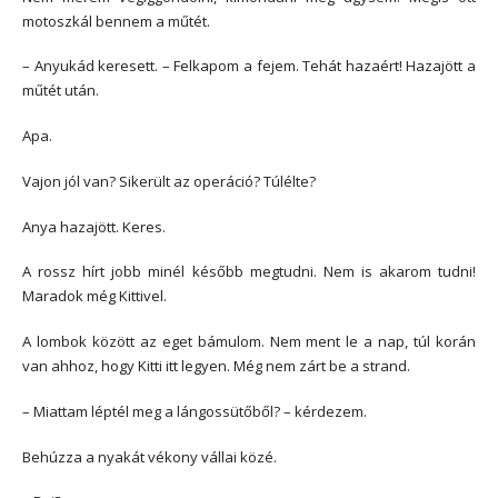
motoszkál bennem a műtét.
– Anyukád keresett. – Felkapom a fejem. Tehát hazaért! Hazajött a
műtét után.
Apa.
Vajon jól van? Sikerült az operáció? Túlélte?
Anya hazajött. Keres.
A rossz hírt jobb minél később megtudni. Nem is akarom tudni!
Maradok még Kittivel.
A lombok között az eget bámulom. Nem ment le a nap, túl korán
van ahhoz, hogy Kitti itt legyen. Még nem zárt be a strand.
– Miattam léptél meg a lángossütőből? – kérdezem.
Behúzza a nyakát vékony vállai közé.