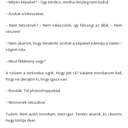
– Milyen képeket? – Úgy kérdezi, mintha tényleg nem tudná.
– Azokat a bikiniseket.
– Nem tetszenek? – Nem válaszolok, így felszegi az állát. – Nem
veszem!
– Nem akarom, hogy mindenki azokat a képeket bámulja a neten –
vágom oda.
– Most féltékeny vagy?
A szívem a torkomba ugrik. Hogy jött rá? Valamit mondanom kell,
hogy ne derüljön ki, hogy igaza van.
– Rondák. Túl photoshoppoltad.
– Nincsenek retusálva!
Tudom. Nem azért mondtam, mert igaz. Terelni akarok, és rávenni,
hogy törölje őket.