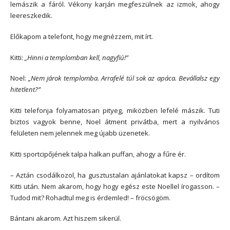
lemászik a fáról. Vékony karján megfeszülnek az izmok, ahogy
leereszkedik.
Előkapom a telefont, hogy megnézzem, mit írt.
Kitti:
„Hinni a templomban kell, nagyfiú!”
Noel:
„Nem járok templomba. Arrafelé túl sok az apáca. Bevállalsz egy
hitetlent?”
Kitti telefonja folyamatosan pityeg, miközben lefelé mászik. Tuti
biztos vagyok benne, Noel átment privátba, mert a nyilvános
felületen nem jelennek meg újabb üzenetek.
Kitti sportcipőjének talpa halkan puffan, ahogy a fűre ér.
– Aztán csodálkozol, ha gusztustalan ajánlatokat kapsz – ordítom
Kitti után. Nem akarom, hogy hogy egész este Noellel írogasson. –
Tudod mit? Rohadtul meg is érdemled! – fröcsögöm.
Bántani akarom. Azt hiszem sikerül.