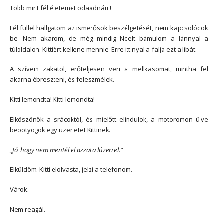
Több mint fél életemet odaadnám!
Fél füllel hallgatom az ismerősök beszélgetését, nem kapcsolódok
be. Nem akarom, de még mindig Noelt bámulom a lánnyal a
túloldalon. Kittiért kellene mennie. Erre itt nyalja-falja ezt a libát.
A szívem zakatol, erőteljesen veri a mellkasomat, mintha fel
akarna ébreszteni, és feleszmélek.
Kitti lemondta! Kitti lemondta!
Elköszönök a srácoktól, és mielőtt elindulok, a motoromon ülve
bepötyögök egy üzenetet Kittinek.
„Jó, hogy nem mentél el azzal a lúzerrel.”
Elküldöm. Kitti elolvasta, jelzi a telefonom.
Várok.
Nem reagál.