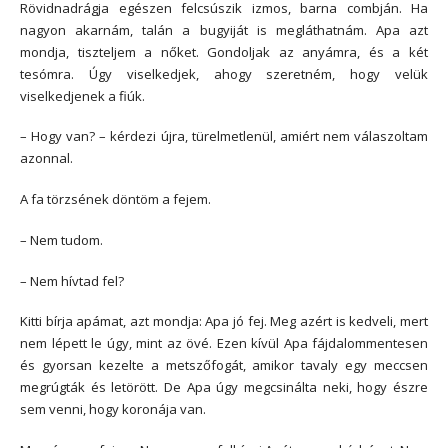
Rövidnadrágja egészen felcsúszik izmos, barna combján. Ha
nagyon akarnám, talán a bugyiját is megláthatnám. Apa azt
mondja, tiszteljem a nőket. Gondoljak az anyámra, és a két
tesómra. Úgy viselkedjek, ahogy szeretném, hogy velük
viselkedjenek a fiúk.
– Hogy van? – kérdezi újra, türelmetlenül, amiért nem válaszoltam
azonnal.
A fa törzsének döntöm a fejem.
– Nem tudom.
– Nem hívtad fel?
Kitti bírja apámat, azt mondja: Apa jó fej. Meg azért is kedveli, mert
nem lépett le úgy, mint az övé. Ezen kívül Apa fájdalommentesen
és gyorsan kezelte a metszőfogát, amikor tavaly egy meccsen
megrúgták és letörött. De Apa úgy megcsinálta neki, hogy észre
sem venni, hogy koronája van.