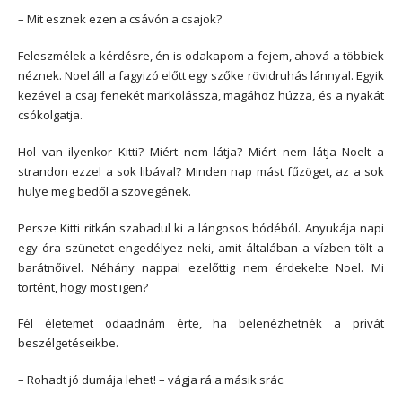
– Mit esznek ezen a csávón a csajok?
Feleszmélek a kérdésre, én is odakapom a fejem, ahová a többiek
néznek. Noel áll a fagyizó előtt egy szőke rövidruhás lánnyal. Egyik
kezével a csaj fenekét markolássza, magához húzza, és a nyakát
csókolgatja.
Hol van ilyenkor Kitti? Miért nem látja? Miért nem látja Noelt a
strandon ezzel a sok libával? Minden nap mást fűzöget, az a sok
hülye meg bedől a szövegének.
Persze Kitti ritkán szabadul ki a lángosos bódéból. Anyukája napi
egy óra szünetet engedélyez neki, amit általában a vízben tölt a
barátnőivel. Néhány nappal ezelőttig nem érdekelte Noel. Mi
történt, hogy most igen?
Fél életemet odaadnám érte, ha belenézhetnék a privát
beszélgetéseikbe.
– Rohadt jó dumája lehet! – vágja rá a másik srác.