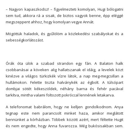
– Nagyon kapaszkodsz! – figyelmezteti komolyan, Hugi bólogatni
sem tud, akkora rá a sisak, de biztos vagyok benne, épp eléggé
megszeppent ahhoz, hogy komolyan vegye Annát.
Mögöttük haladok, és gyűlölöm a közlekedési szabályokat és a
sebességkorlátozást.
Órák óta ülök a szabad strandon egy fán. A Balaton halk
csobbanásai a köveken alig hallatszanak el idáig, a levelek közt
kinézve a világos türkizkék vízre látok, a nap meg-megcsillan a
hullámokon. Felette tiszta halványkék az égbolt. A túlsópart
dombjai sötét kékeszöldek, néhány barna és fehér pacával
tarkítva, mintha valami foltozott pokróccal lennének letakarva.
A telefonomat babrálom, hogy ne kelljen gondolkodnom. Anya
tegnap este nem parancsolt minket haza, amikor meglátott
bennünket a kórházban. Többek között azért, mert féltette Hugit
és nem engedte, hogy Anna fuvarozza. Még bukósisakban sem.