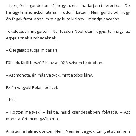
– Igen, én is gondoltam rá, hogy azért – hadarja a telefonba. – De
ha úgy lenne, akkor utána… Tudom! Láttam! Nem gondolod, hogy
én fogok futni utána, mint egy buta kislány – mondja dacosan.
Tökéletesen megértem. Ne fusson Noel után, úgyis túl nagy az
egója annak a rohadéknak.
– Ő legalább tudja, mit akar!
Fülelek. Kiről beszél? Ki az az ő? A szívem feldobban.
– Azt mondta, én más vagyok, mint a többi lány.
Ez én vagyok! Rólam beszél.
– Kitti!
– Rögtön megyek! – kiáltja, majd csendesebben folytatja. – Azt
mondta, értem megváltozna.
A hátam a falnak döntöm. Nem. Nem én vagyok. Én ilyet soha nem