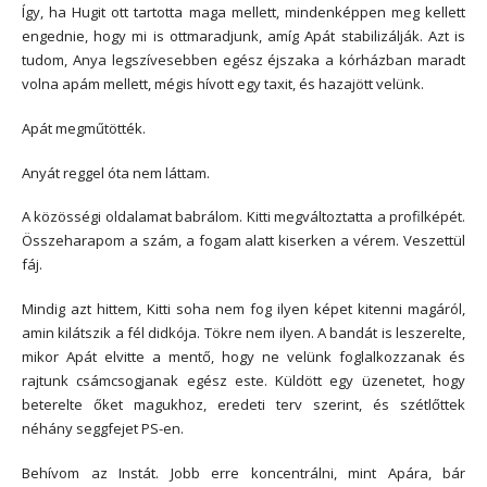
Így, ha Hugit ott tartotta maga mellett, mindenképpen meg kellett
engednie, hogy mi is ottmaradjunk, amíg Apát stabilizálják. Azt is
tudom, Anya legszívesebben egész éjszaka a kórházban maradt
volna apám mellett, mégis hívott egy taxit, és hazajött velünk.
Apát megműtötték.
Anyát reggel óta nem láttam.
A közösségi oldalamat babrálom. Kitti megváltoztatta a profilképét.
Összeharapom a szám, a fogam alatt kiserken a vérem. Veszettül
fáj.
Mindig azt hittem, Kitti soha nem fog ilyen képet kitenni magáról,
amin kilátszik a fél didkója. Tökre nem ilyen. A bandát is leszerelte,
mikor Apát elvitte a mentő, hogy ne velünk foglalkozzanak és
rajtunk csámcsogjanak egész este. Küldött egy üzenetet, hogy
beterelte őket magukhoz, eredeti terv szerint, és szétlőttek
néhány seggfejet PS-en.
Behívom az Instát. Jobb erre koncentrálni, mint Apára, bár