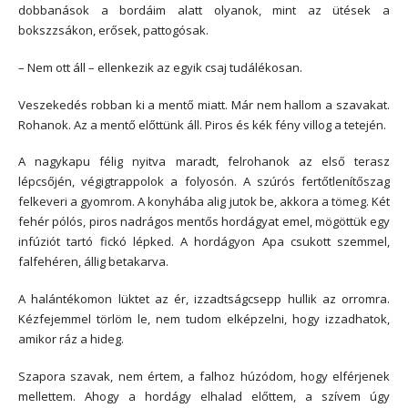
dobbanások a bordáim alatt olyanok, mint az ütések a
bokszzsákon, erősek, pattogósak.
– Nem ott áll – ellenkezik az egyik csaj tudálékosan.
Veszekedés robban ki a mentő miatt. Már nem hallom a szavakat.
Rohanok. Az a mentő előttünk áll. Piros és kék fény villog a tetején.
A nagykapu félig nyitva maradt, felrohanok az első terasz
lépcsőjén, végigtrappolok a folyosón. A szúrós fertőtlenítőszag
felkeveri a gyomrom. A konyhába alig jutok be, akkora a tömeg. Két
fehér pólós, piros nadrágos mentős hordágyat emel, mögöttük egy
infúziót tartó fickó lépked. A hordágyon Apa csukott szemmel,
falfehéren, állig betakarva.
A halántékomon lüktet az ér, izzadtságcsepp hullik az orromra.
Kézfejemmel törlöm le, nem tudom elképzelni, hogy izzadhatok,
amikor ráz a hideg.
Szapora szavak, nem értem, a falhoz húzódom, hogy elférjenek
mellettem. Ahogy a hordágy elhalad előttem, a szívem úgy