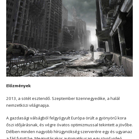
Előzmények
2013, a sötét esztendő. Szeptember tizennegyedike, a halál
nemzetközi világnapja.
A gazdasági válságból felgyógyult Európa örült a gyönyörű kora
őszi időjárásnak, és végre óvatos optimizmussal tekintett a jövőbe.
Délben minden nagyobb hírügynökség szerverére egy és ugyanaz
a fájl futott be. Megnyitásakor automatikusan egy rövid videó