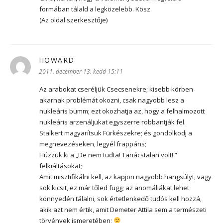
formában tálald a legközelebb. Kösz.
(Az oldal szerkesztője)
HOWARD
szerint:
2011. december 13. kedd 15:11
Az arabokat cseréljük Csecsenekre; kisebb körben
akarnak problémát okozni, csak nagyobb lesz a
nukleáris bumm; ezt okozhatja az, hogy a felhalmozott
nukleáris arzenáljukat egyszerre robbantják fel.
Stalkert magyarítsuk Fürkészekre; és gondolkodj a
megnevezéseken, legyél frappáns;
Húzzuk ki a „De nem tudta! Tanácstalan volt! ”
felkiáltásokat;
Amit misztifikálni kell, az kapjon nagyobb hangsúlyt, vagy
sok kicsit, ez már tőled függ; az anomáliákat lehet
könnyedén tálalni, sok értetlenkedő tudós kell hozzá,
akik azt nem értik, amit Demeter Attila sem a természeti
törvények ismeretében;