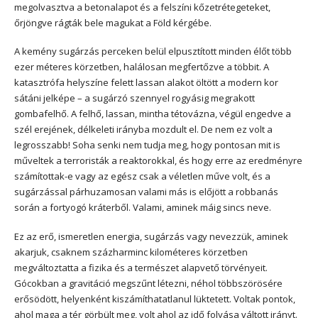
megolvasztva a betonalapot és a felszíni kőzetrétegeteket,
őrjöngve rágták bele magukat a Föld kérgébe.
A kemény sugárzás perceken belül elpusztított minden élőt több
ezer méteres körzetben, halálosan megfertőzve a többit. A
katasztrófa helyszíne felett lassan alakot öltött a modern kor
sátáni jelképe – a sugárzó szennyel rogyásig megrakott
gombafelhő. A felhő, lassan, mintha tétovázna, végül engedve a
szél erejének, délkeleti irányba mozdult el. De nem ez volt a
legrosszabb! Soha senki nem tudja meg, hogy pontosan mit is
műveltek a terroristák a reaktorokkal, és hogy erre az eredményre
számítottak-e vagy az egész csak a véletlen műve volt, és a
sugárzással párhuzamosan valami más is előjött a robbanás
során a fortyogó kráterből. Valami, aminek máig sincs neve.
Ez az erő, ismeretlen energia, sugárzás vagy nevezzük, aminek
akarjuk, csaknem százharminc kilométeres körzetben
megváltoztatta a fizika és a természet alapvető törvényeit.
Gócokban a gravitáció megszűnt létezni, néhol többszörösére
erősödött, helyenként kiszámíthatatlanul lüktetett. Voltak pontok,
ahol maga a tér görbült meg, volt ahol az idő folyása váltott irányt.