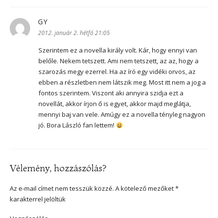
GY
szerint:
2012. január 2. hétfő 21:05
Szerintem ez a novella király volt. Kár, hogy ennyi van
belőle. Nekem tetszett. Ami nem tetszett, az az, hogy a
szarozás megy ezerrel. Ha az író egy vidéki orvos, az
ebben a részletben nem látszik meg. Most itt nem a jog a
fontos szerintem. Viszont aki annyira szidja ezt a
novellát, akkor írjon ő is egyet, akkor majd meglátja,
mennyi baj van vele. Amúgy ez a novella tényleg nagyon
jó. Bora László fan lettem!
Vélemény, hozzászólás?
Az e-mail címet nem tesszük közzé.
A kötelező mezőket
*
karakterrel jelöltük