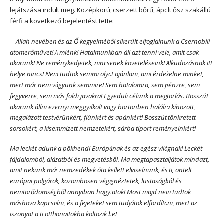
lejátszása indult meg. Középkorú, cserzett bőrű, ápolt ősz szakállú
férfi a következő bejelentést tette:
–
Allah nevében és az Ő kegyelméből sikerült elfoglalnunk a Csernobili
atomerőművet! A miénk! Hatalmunkban áll azt tenni vele, amit csak
akarunk! Ne reménykedjetek, nincsenek követeléseink! Alkudozásnak itt
helye nincs! Nem tudtok semmi olyat ajánlani, ami érdekelne minket,
mert már nem vágyunk semmire! Sem hatalomra, sem pénzre, sem
fegyverre, sem más földi javakra! Egyedüli célunk a megtorlás. Bosszút
akarunk állni ezernyi meggyilkolt vagy börtönben halálra kínozott,
megalázott testvérünkért, fiúnkért és apánkért! Bosszút tönkretett
sorsokért, a kisemmizett nemzetekért, sárba tiport reményeinkért!
Ma leckét adunk a pökhendi Európának és az egész világnak! Leckét
fájdalomból, alázatból és megvetésből. Ma megtapasztaljátok mindazt,
amit nekünk már nemzedékek óta kellett elviselnünk, és ti, öntelt
európai polgárok, közömbösen végignéztetek, lustaságból és
nemtörődömségből annyiban hagytatok! Most majd nem tudtok
máshova kapcsolni, és a fejeteket sem tudjátok elfordítani, mert az
iszonyat a ti otthonaitokba költözik be!