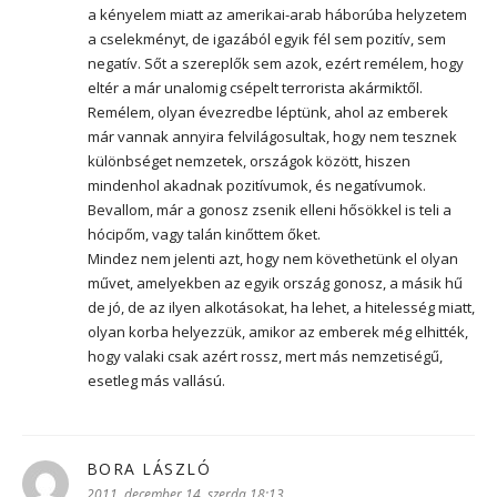
a kényelem miatt az amerikai-arab háborúba helyzetem
a cselekményt, de igazából egyik fél sem pozitív, sem
negatív. Sőt a szereplők sem azok, ezért remélem, hogy
eltér a már unalomig csépelt terrorista akármiktől.
Remélem, olyan évezredbe léptünk, ahol az emberek
már vannak annyira felvilágosultak, hogy nem tesznek
különbséget nemzetek, országok között, hiszen
mindenhol akadnak pozitívumok, és negatívumok.
Bevallom, már a gonosz zsenik elleni hősökkel is teli a
hócipőm, vagy talán kinőttem őket.
Mindez nem jelenti azt, hogy nem követhetünk el olyan
művet, amelyekben az egyik ország gonosz, a másik hű
de jó, de az ilyen alkotásokat, ha lehet, a hitelesség miatt,
olyan korba helyezzük, amikor az emberek még elhitték,
hogy valaki csak azért rossz, mert más nemzetiségű,
esetleg más vallású.
BORA LÁSZLÓ
szerint:
2011. december 14. szerda 18:13