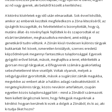
az nő vagy gyerek, aki belülről közelít a kerítéshez.
A kitörési kísérletek egy idő után elmaradtak. Sok évvel később,
amikor az emberek kezdtek megfeledkezni a Zóna létezéséről, az
újságírók kiszagolták, és felvételekkel is bizonyították, hogy új,
mutáns állat- és növényfajok fejlődtek ki és szaporodtak el az
elzárt területeken, meghazudtolva mindent, amit eddig a
genetikáról tudni véltünk. A Zónán kívül rövidesen különös tárgyak
bukkantak fel: kövek, ismeretlen kristályok, szerves eredetű
képződmények megannyi fantasztikus tulajdonsággal. Egyesek
gyógyító erővel bírtak, mások, meghajlítva a teret, eltérítették a
gyorsan mozgó tárgyakat, a lőfegyverek számára gyakorlatilag
sebezhetetlenné téve viselőjét. Voltak olyanok, melyek a
sebgyógyulást gyorsították, mások a sugárzást zárták magukba,
megvédve az embert akár a halálos adagú radioaktivitástól. A
rengeteg különös tárgy, közös nevükön artefaktum, csupán
egyetlen közös tulajdonsággal bírt – mind a Zónából származott.
Nem kellett lángésznek lenni, hogy feltegyük magunknak a
kérdést: hogyan kerülnek ki ezek a dolgok a Zónából, és ki az, aki
ki tudja őket hozni?