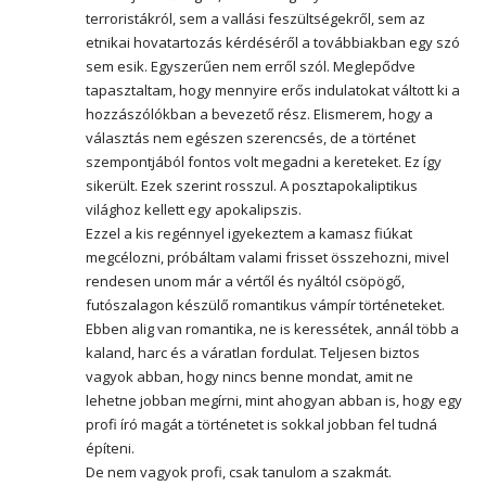
terroristákról, sem a vallási feszültségekről, sem az
etnikai hovatartozás kérdéséről a továbbiakban egy szó
sem esik. Egyszerűen nem erről szól. Meglepődve
tapasztaltam, hogy mennyire erős indulatokat váltott ki a
hozzászólókban a bevezető rész. Elismerem, hogy a
választás nem egészen szerencsés, de a történet
szempontjából fontos volt megadni a kereteket. Ez így
sikerült. Ezek szerint rosszul. A posztapokaliptikus
világhoz kellett egy apokalipszis.
Ezzel a kis regénnyel igyekeztem a kamasz fiúkat
megcélozni, próbáltam valami frisset összehozni, mivel
rendesen unom már a vértől és nyáltól csöpögő,
futószalagon készülő romantikus vámpír történeteket.
Ebben alig van romantika, ne is keressétek, annál több a
kaland, harc és a váratlan fordulat. Teljesen biztos
vagyok abban, hogy nincs benne mondat, amit ne
lehetne jobban megírni, mint ahogyan abban is, hogy egy
profi író magát a történetet is sokkal jobban fel tudná
építeni.
De nem vagyok profi, csak tanulom a szakmát.