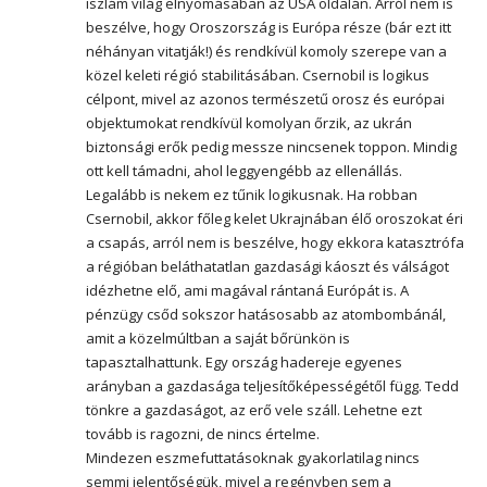
iszlám világ elnyomásában az USA oldalán. Arról nem is
beszélve, hogy Oroszország is Európa része (bár ezt itt
néhányan vitatják!) és rendkívül komoly szerepe van a
közel keleti régió stabilitásában. Csernobil is logikus
célpont, mivel az azonos természetű orosz és európai
objektumokat rendkívül komolyan őrzik, az ukrán
biztonsági erők pedig messze nincsenek toppon. Mindig
ott kell támadni, ahol leggyengébb az ellenállás.
Legalább is nekem ez tűnik logikusnak. Ha robban
Csernobil, akkor főleg kelet Ukrajnában élő oroszokat éri
a csapás, arról nem is beszélve, hogy ekkora katasztrófa
a régióban beláthatatlan gazdasági káoszt és válságot
idézhetne elő, ami magával rántaná Európát is. A
pénzügy csőd sokszor hatásosabb az atombombánál,
amit a közelmúltban a saját bőrünkön is
tapasztalhattunk. Egy ország hadereje egyenes
arányban a gazdasága teljesítőképességétől függ. Tedd
tönkre a gazdaságot, az erő vele száll. Lehetne ezt
tovább is ragozni, de nincs értelme.
Mindezen eszmefuttatásoknak gyakorlatilag nincs
semmi jelentőségük, mivel a regényben sem a