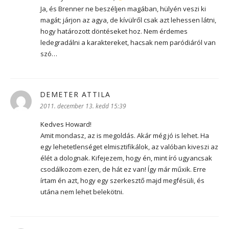
Ja, és Brenner ne beszéljen magában, hülyén veszi ki
magát; járjon az agya, de kívülről csak azt lehessen látni,
hogy határozott döntéseket hoz. Nem érdemes
ledegradálni a karaktereket, hacsak nem paródiáról van
szó…
DEMETER ATTILA
szerint:
2011. december 13. kedd 15:39
Kedves Howard!
Amit mondasz, az is megoldás. Akár még jó is lehet. Ha
egy lehetetlenséget elmisztifikálok, az valóban kiveszi az
élét a dolognak. Kifejezem, hogy én, mint író ugyancsak
csodálkozom ezen, de hát ez van! Így már műxik. Erre
írtam én azt, hogy egy szerkesztő majd megfésüli, és
utána nem lehet belekötni.