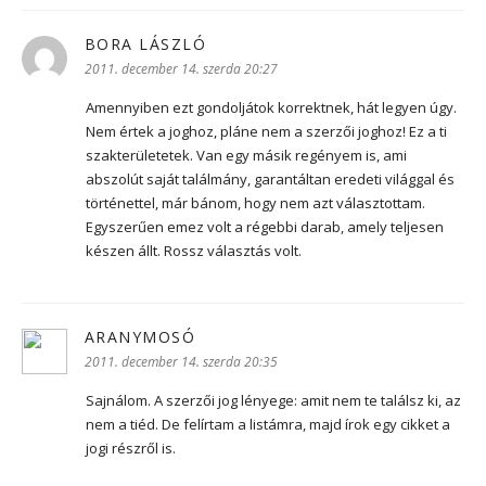
BORA LÁSZLÓ
szerint:
2011. december 14. szerda 20:27
Amennyiben ezt gondoljátok korrektnek, hát legyen úgy.
Nem értek a joghoz, pláne nem a szerzői joghoz! Ez a ti
szakterületetek. Van egy másik regényem is, ami
abszolút saját találmány, garantáltan eredeti világgal és
történettel, már bánom, hogy nem azt választottam.
Egyszerűen emez volt a régebbi darab, amely teljesen
készen állt. Rossz választás volt.
ARANYMOSÓ
szerint:
2011. december 14. szerda 20:35
Sajnálom. A szerzői jog lényege: amit nem te találsz ki, az
nem a tiéd. De felírtam a listámra, majd írok egy cikket a
jogi részről is.