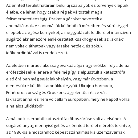
Az érintett terület határain belül új szabályok és törvények léptek
életbe, de lehet, hogy csak a régiek változtak meg a
felismerhetetlenségig. Ezeket a gócokat nevezték el
anomáliáknak. Az anomáliák különböző méretben és sűrűséggel
ellepték az egész környéket, a meggyalázott földterület intenzíven
sugárzó aknamezőre emlékeztetett, csakhogy ezek az „aknák”
nem voltak láthatóak vagy érzékelhetőek, és sokuk
időkoordinátával is rendelkezett.
Az életben maradt lakosság evakuációja nagy erőkkel folyt, de az
erőfeszítések ellenére a fele még így is elpusztult a katasztrófa
első óráiban még saját lakóhelyén, vagy már útközben, a
mentésükre küldött katonákkal együtt. Ukrajna harmada,
Fehéroroszország és Oroszország jelentős része vált
lakhatatlanná, és nem volt állam Európában, mely ne kapott volna
a halálos „áldásból”.
A második csernobili katasztrófa többszöröse volt az elsőnek. A
sugárzó anyag mennyiségét és az érintett terület méretét tekintve,
az 1986-os a mostanihoz képest szánalmas kis üzemzavarnak