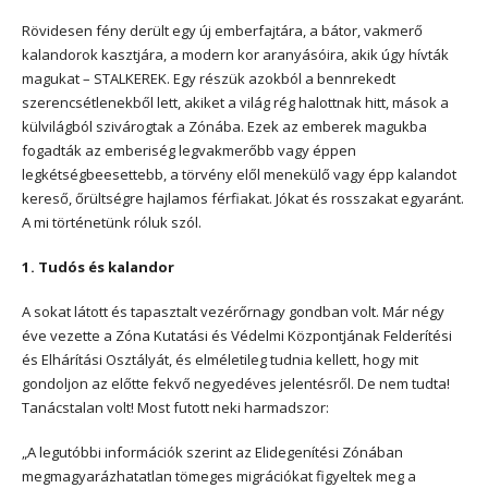
Rövidesen fény derült egy új emberfajtára, a bátor, vakmerő
kalandorok kasztjára, a modern kor aranyásóira, akik úgy hívták
magukat – STALKEREK. Egy részük azokból a bennrekedt
szerencsétlenekből lett, akiket a világ rég halottnak hitt, mások a
külvilágból szivárogtak a Zónába. Ezek az emberek magukba
fogadták az emberiség legvakmerőbb vagy éppen
legkétségbeesettebb, a törvény elől menekülő vagy épp kalandot
kereső, őrültségre hajlamos férfiakat. Jókat és rosszakat egyaránt.
A mi történetünk róluk szól.
1. Tudós és kalandor
A sokat látott és tapasztalt vezérőrnagy gondban volt. Már négy
éve vezette a Zóna Kutatási és Védelmi Központjának Felderítési
és Elhárítási Osztályát, és elméletileg tudnia kellett, hogy mit
gondoljon az előtte fekvő negyedéves jelentésről. De nem tudta!
Tanácstalan volt! Most futott neki harmadszor:
„A legutóbbi információk szerint az Elidegenítési Zónában
megmagyarázhatatlan tömeges migrációkat figyeltek meg a