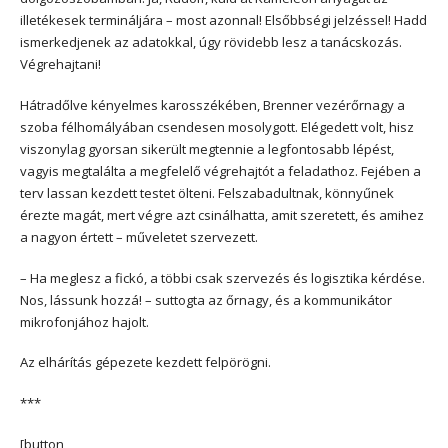
illetékesek termináljára – most azonnal! Elsőbbségi jelzéssel! Hadd
ismerkedjenek az adatokkal, úgy rövidebb lesz a tanácskozás.
Végrehajtani!
Hátradőlve kényelmes karosszékében, Brenner vezérőrnagy a
szoba félhomályában csendesen mosolygott. Elégedett volt, hisz
viszonylag gyorsan sikerült megtennie a legfontosabb lépést,
vagyis megtalálta a megfelelő végrehajtót a feladathoz. Fejében a
terv lassan kezdett testet ölteni. Felszabadultnak, könnyűnek
érezte magát, mert végre azt csinálhatta, amit szeretett, és amihez
a nagyon értett – műveletet szervezett.
– Ha meglesz a fickó, a többi csak szervezés és logisztika kérdése.
Nos, lássunk hozzá! – suttogta az őrnagy, és a kommunikátor
mikrofonjához hajolt.
Az elhárítás gépezete kezdett felpörögni.
***
[button