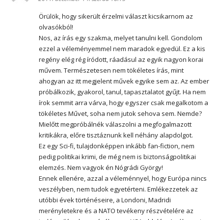
Örülök, hogy sikerült érzelmi választ kicsikarnom az
olvasókból!
Nos, az írás egy szakma, melyet tanulni kell. Gondolom
ezzel a véleményemmel nem maradok egyedül. Ez a kis
regény elég rég íródott, ráadásul az egyik nagyon korai
művem. Természetesen nem tökéletes írás, mint
ahogyan az itt megjelent művek egyike sem az. Az ember
próbálkozik, gyakorol, tanul, tapasztalatot gyűjt. Ha nem
írok semmit arra várva, hogy egyszer csak megalkotom a
tökéletes Művet, soha nem jutok sehova sem. Nemde?
Mielőtt megpróbálnék válaszolni a megfogalmazott
kritikákra, előre tisztáznunk kell néhány alapdolgot.
Ez egy Sci-fi, tulajdonképpen inkább fan-fiction, nem
pedig politikai krimi, de még nem is biztonságpolitikai
elemzés. Nem vagyok én Nógrádi György!
Ennek ellenére, azzal a véleménnyel, hogy Európa nincs
veszélyben, nem tudok egyetérteni. Emlékezzetek az
utóbbi évek történéseire, a Londoni, Madridi
merényletekre és a NATO tevékeny részvételére az