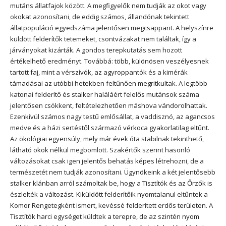
mutáns állatfajok között. A megfigyelők nem tudják az okot vagy
okokat azonosítani, de eddig számos, állandónak tekintett
állatpopuláció egyedszáma jelentősen megcsappant. A helyszínre
küldött felderítők tetemeket, csontvázakat nem találtak, így a
járványokat kizárták. A gondos terepkutatás sem hozott
értékelhető eredményt. Továbbá: több, különösen veszélyesnek
tartott faj, mint a vérszívók, az agyroppantók és a kimérák
támadásai az utóbbi hetekben feltűnően megritkultak. A legtöbb
katonai felderítő és stalker haláláért felelős mutánsok száma
jelentősen csökkent, feltételezhetően máshova vándorolhattak.
Ezenkívül számos nagy testű emlősállat, a vaddisznó, az agancsos
medve és a házi sertéstől származó vérkoca gyakorlatilag eltűnt.
Az ökológiai egyensúly, mely már évek óta stabilnak tekinthető,
látható okok nélkül megbomlott. Szakértők szerint hasonló
változásokat csak igen jelentős behatás képes létrehozni, de a
természetét nem tudják azonosítani. Ügynökeink a két jelentősebb
stalker klánban arról számoltak be, hogy a Tisztítók és az Őrzők is
észlelték a változást. Kiküldött felderítőik nyomtalanul eltűntek a
Komor Rengetegként ismert, kevéssé felderített erdős területen. A
Tisztítók harci egységet küldtek a terepre, de az szintén nyom