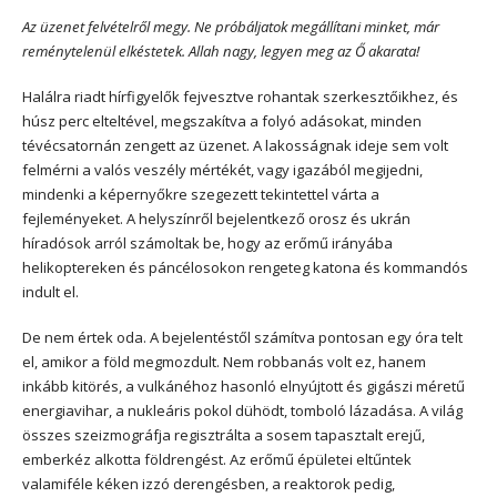
Az üzenet felvételről megy. Ne próbáljatok megállítani minket, már
reménytelenül elkéstetek. Allah nagy, legyen meg az Ő akarata!
Halálra riadt hírfigyelők fejvesztve rohantak szerkesztőikhez, és
húsz perc elteltével, megszakítva a folyó adásokat, minden
tévécsatornán zengett az üzenet. A lakosságnak ideje sem volt
felmérni a valós veszély mértékét, vagy igazából megijedni,
mindenki a képernyőkre szegezett tekintettel várta a
fejleményeket. A helyszínről bejelentkező orosz és ukrán
híradósok arról számoltak be, hogy az erőmű irányába
helikoptereken és páncélosokon rengeteg katona és kommandós
indult el.
De nem értek oda. A bejelentéstől számítva pontosan egy óra telt
el, amikor a föld megmozdult. Nem robbanás volt ez, hanem
inkább kitörés, a vulkánéhoz hasonló elnyújtott és gigászi méretű
energiavihar, a nukleáris pokol dühödt, tomboló lázadása. A világ
összes szeizmográfja regisztrálta a sosem tapasztalt erejű,
emberkéz alkotta földrengést. Az erőmű épületei eltűntek
valamiféle kéken izzó derengésben, a reaktorok pedig,