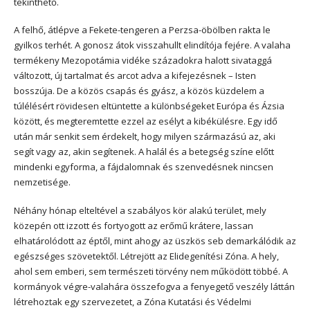
tekinthető.
A felhő, átlépve a Fekete-tengeren a Perzsa-öbölben rakta le
gyilkos terhét. A gonosz átok visszahullt elindítója fejére. A valaha
termékeny Mezopotámia vidéke századokra halott sivataggá
változott, új tartalmat és arcot adva a kifejezésnek – Isten
bosszúja. De a közös csapás és gyász, a közös küzdelem a
túlélésért rövidesen eltüntette a különbségeket Európa és Ázsia
között, és megteremtette ezzel az esélyt a kibékülésre. Egy idő
után már senkit sem érdekelt, hogy milyen származású az, aki
segít vagy az, akin segítenek. A halál és a betegség színe előtt
mindenki egyforma, a fájdalomnak és szenvedésnek nincsen
nemzetisége.
Néhány hónap elteltével a szabályos kör alakú terület, mely
közepén ott izzott és fortyogott az erőmű krátere, lassan
elhatárolódott az éptől, mint ahogy az üszkös seb demarkálódik az
egészséges szövetektől. Létrejött az Elidegenítési Zóna. A hely,
ahol sem emberi, sem természeti törvény nem működött többé. A
kormányok végre-valahára összefogva a fenyegető veszély láttán
létrehoztak egy szervezetet, a Zóna Kutatási és Védelmi