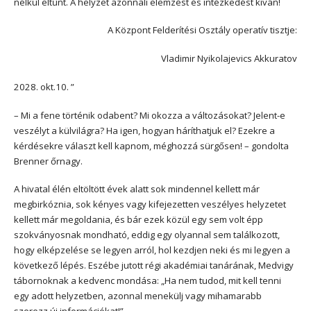
nélkül eltűnt. A helyzet azonnali elemzést és intézkedést kíván!
A Központ Felderítési Osztály operatív tisztje:
Vladimir Nyikolajevics Akkuratov
2028. okt.10. ”
– Mi a fene történik odabent? Mi okozza a változásokat? Jelent-­e
veszélyt a külvilágra? Ha igen, hogyan háríthatjuk el? Ezekre a
kérdésekre választ kell kapnom, méghozzá sürgősen! – gondolta
Brenner őrnagy.
A hivatal élén eltöltött évek alatt sok mindennel kellett már
megbirkóznia, sok kényes vagy kifejezetten veszélyes helyzetet
kellett már megoldania, és bár ezek közül egy sem volt épp
szokványosnak mondható, eddig egy olyannal sem találkozott,
hogy elképzelése se legyen arról, hol kezdjen neki és mi legyen a
következő lépés. Eszébe jutott régi akadémiai tanárának, Medvigy
tábornoknak a kedvenc mondása: „Ha nem tudod, mit kell tenni
egy adott helyzetben, azonnal menekülj vagy mihamarabb