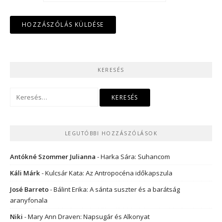
KERESÉS
Keresés:
LEGUTÓBBI HOZZÁSZÓLÁSOK
Antókné Szommer Julianna
-
Harka Sára: Suhancom
Káli Márk
-
Kulcsár Kata: Az Antropocéna időkapszula
José Barreto
-
Bálint Erika: A sánta suszter és a barátság
aranyfonala
Niki
-
Mary Ann Draven: Napsugár és Alkonyat