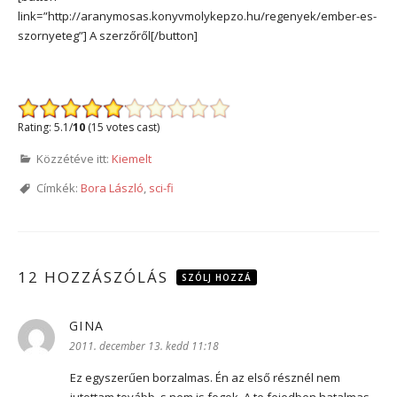
link=”http://aranymosas.konyvmolykepzo.hu/regenyek/ember-es-
szornyeteg”] A szerzőről[/button]
Rating: 5.1/
10
(15 votes cast)
Közzétéve itt:
Kiemelt
Címkék:
Bora László
,
sci-fi
12 HOZZÁSZÓLÁS
SZÓLJ HOZZÁ
GINA
szerint:
2011. december 13. kedd 11:18
Ez egyszerűen borzalmas. Én az első résznél nem
jutottam tovább, s nem is fogok. A te fejedben hatalmas