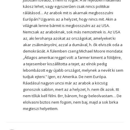
káosz lehet, vagy egyszerűen csak nincs politikai
rálátásod… Az arabok mit is akarnak megbosszulni
Európán? Ugyanis az a helyzet, hogy nincs mit. Akin a
világnak lenne bármit is megbosszulni az az USA.
Nemcsak az araboknak, sok más nemzetnek is. Az USA
az, aki lerohanja azokat az országokat, amelyeket ki
akar zsákmányolni, azzal a dumával, h. ők elviszik oda a
demokráciát. A fülemben cseng Michael Moore mondata:
„Átlagos amerikai reggel volt: a farmer kiment a földjére,
a tejesember kiszállította a tejet, az elnök pedig
lebombázott egy újabb országot, melynek a nevét ki sem
tudjuk ejteni.” Igen, ez Amerika. De nem Európa.
Ráadásul nagyon uncsi már az arabok a köcsög
gonoszok sablon, mert az a helyzet, h. nem ők azok. Itt
nem tőlük kell félni. Brr, bánom, hogy beleolvastam… De
elolvasni biztos nem fogom, nem baj, majd a sok birka
megteszi helyettem.