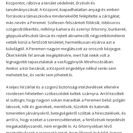
Központot, rábízva a terület védelmét, őrzését és
tanulmányozását. A Központ, kiapadhatatlan anyagi és emberi
forrásokra támaszkodva mindenekelőtt felépítette a zárógátat,
más nevén a Peremet. Szélesen felszántott földcsík, többsoros
szögesdrótkerítés, milliónyi kamera és ezernyi őrtorony, bunkerek,
géppuskafészkek láncai és rejtett aknamezők négyzetkilométerei
vették körül a fertőzött területet, hermetikusan elzárva azt a
külvilágtól. A Peremen nagyon meglátszott az oroszok kézjegye.
Őket kérték fel annak megépítésére, mert hát nekik volt a
legnagyobb tapasztalatuk a vasfüggönyök létrehozásában.
Amikor a kör bezárult, a Központ engedélye nélkül senki sem
mehetett be, és senki sem jöhetett ki.
A teljes hírzárlat és a szigorú biztonsági intézkedések ellenére
rövidesen hihetetlen szóbeszédek keltek szárnyra. Arról kezdtek
el suttogni, hogy nagyon sokan maradtak a Peremen belül: polgári
lakosok, nők és gyerekek, mentősök, tűzoltók és katonák.
Ismeretlen járványokról, betegségekről szóltak a híresztelések, és
arról is, hogy ezeket a szerencsétleneket, a fertőzések terjedését
megakadályozandó, nem engedik ki. Az őrtornyokban lévő
mesterlövészek parancsot kaptak, hogy lőjenek le bárkit, legyen