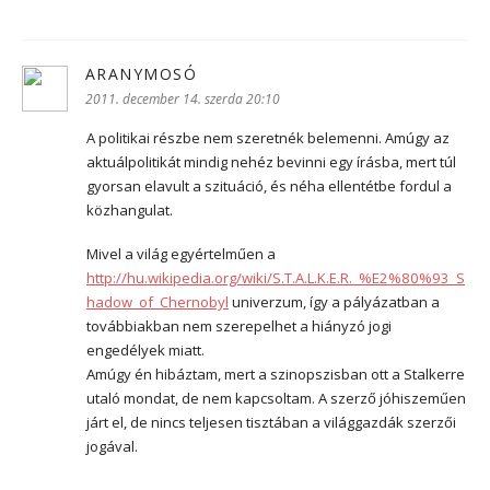
ARANYMOSÓ
szerint:
2011. december 14. szerda 20:10
A politikai részbe nem szeretnék belemenni. Amúgy az
aktuálpolitikát mindig nehéz bevinni egy írásba, mert túl
gyorsan elavult a szituáció, és néha ellentétbe fordul a
közhangulat.
Mivel a világ egyértelműen a
http://hu.wikipedia.org/wiki/S.T.A.L.K.E.R._%E2%80%93_S
hadow_of_Chernobyl
univerzum, így a pályázatban a
továbbiakban nem szerepelhet a hiányzó jogi
engedélyek miatt.
Amúgy én hibáztam, mert a szinopszisban ott a Stalkerre
utaló mondat, de nem kapcsoltam. A szerző jóhiszeműen
járt el, de nincs teljesen tisztában a világgazdák szerzői
jogával.