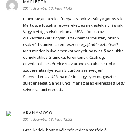
MARIETTA
szerint:
2011. december 13. kedd 11:43
Hihihi. Megint azok a fránya arabok. A csúnya gonoszak.
Mert ugye fogták a fegyvereket, és nekiestek a világnak.
Vagy a világ, s elsősorban az USA kifosztja az
olajkészleteket? Potyán? Ezek nem terroristák, inkább
csak védik amivel a természet megajándékozta őket?
Mert minden hülye amerikai benyeli, hogy az ő adójukból
demokratikus államokat teremtenek. Csak úgy
önzetlenül. De kérték ezt az arabok valaha is? Hol a
szuverenitás ilyenkor? S Európa szenvedjen?
Szenvedjen az USA, ha már írsz egy ilyen magasztos
sületlenséget. Sajnos uncsi már az arab ellenesség. Légy
szives valami eredetit.
ARANYMOSÓ
szerint:
2011. december 13. kedd 12:32
Gina, kérlek, hogy a véleményedet a megfelelő