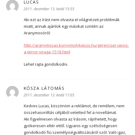
LUCAS
szerint:
2011. december 13. kedd 15:55
Aki ezt az írást nem olvasta el világnézeti problémák
miatt, annak ajánlok egy másikat szintén az
Aranymosóról:
http://aranymosas.konyvmolykepzo.hu/gerencser-janos-
a-terror-viraga-1518.html
Lehet rajta gondolkodni.
KÓSZA LÁTOMÁS
szerint:
2011. december 13. kedd 17:05
Kedves Lucas, köszönöm a reklámot, de remélem, nem
összehasonlítás céljából vetetted fel a novellámat.
Aki figyelmesen olvasta az írásom, rájöhetett, hogy
gyökeresen eltér ettől. Ugyanis egy szélsőségesen
gondolkodó fiú személyiségváltozásáról szól. Való igaz,