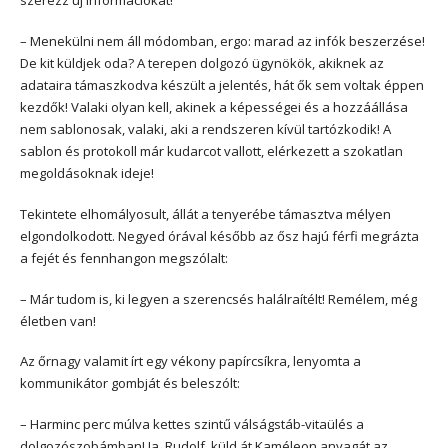
szerezz új információkat!”
– Menekülni nem áll módomban, ergo: marad az infók beszerzése!
De kit küldjek oda? A terepen dolgozó ügynökök, akiknek az
adataira támaszkodva készült a jelentés, hát ők sem voltak éppen
kezdők! Valaki olyan kell, akinek a képességei és a hozzáállása
nem sablonosak, valaki, aki a rendszeren kívül tartózkodik! A
sablon és protokoll már kudarcot vallott, elérkezett a szokatlan
megoldásoknak ideje!
Tekintete elhomályosult, állát a tenyerébe támasztva mélyen
elgondolkodott. Negyed órával később az ősz hajú férfi megrázta
a fejét és fennhangon megszólalt:
– Már tudom is, ki legyen a szerencsés halálraítélt! Remélem, még
életben van!
Az őrnagy valamit írt egy vékony papírcsíkra, lenyomta a
kommunikátor gombját és beleszólt:
– Harminc perc múlva kettes szintű válságstáb-vitaülés a
dolgozószobámban! Ja, Rudolf, küld át Kaméleon anyagát az