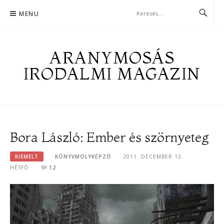
Skip
MENU
to
content
ARANYMOSÁS
IRODALMI MAGAZIN
Bora László: Ember és szörnyeteg
KIEMELT
KÖNYVMOLYKÉPZŐ
2011. DECEMBER 12.
HÉTFŐ
12