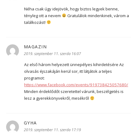
Néha csak úgy idejövök, hogy biztos legyek benne,
tényleg ott a nevem
Gratulálok mindenkinek, várom a
találkozást!
MAGAZIN
szerint:
2019. szeptember 11. szerda 16:07
Az első három helyezett ünnepélyes kihirdetésére Az
olvasás éjszakáján kerül sor, itt látjátok a teljes
programot:
https://www.facebook.com/events/919738425057680/
Minden érdeklődőt szeretettel várunk, beszélgetés is
lesz a gyerekkönyvekről, mesékről
GYHA
szerint:
2019. szeptember 11. szerda 17:19