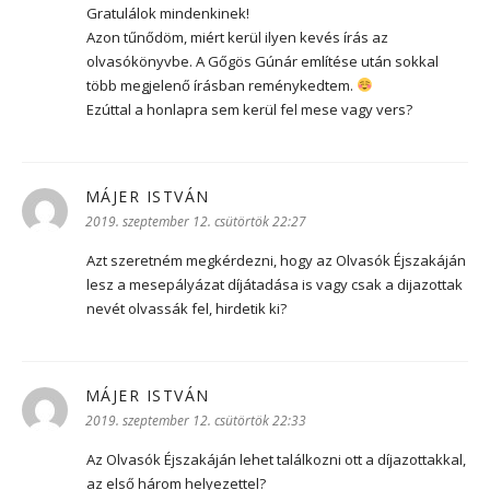
Gratulálok mindenkinek!
Azon tűnődöm, miért kerül ilyen kevés írás az
olvasókönyvbe. A Gőgös Gúnár említése után sokkal
több megjelenő írásban reménykedtem.
Ezúttal a honlapra sem kerül fel mese vagy vers?
MÁJER ISTVÁN
szerint:
2019. szeptember 12. csütörtök 22:27
Azt szeretném megkérdezni, hogy az Olvasók Éjszakáján
lesz a mesepályázat díjátadása is vagy csak a dijazottak
nevét olvassák fel, hirdetik ki?
MÁJER ISTVÁN
szerint:
2019. szeptember 12. csütörtök 22:33
Az Olvasók Éjszakáján lehet találkozni ott a díjazottakkal,
az első három helyezettel?