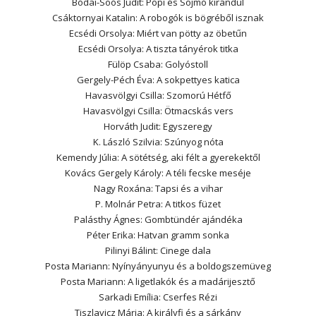
Bódai-Soós Judit: Popi és Sojmó kirándul
Csáktornyai Katalin: A robogók is bögréből isznak
Ecsédi Orsolya: Miért van pötty az öbetűn
Ecsédi Orsolya: A tiszta tányérok titka
Fülöp Csaba: Golyóstoll
Gergely-Péch Éva: A sokpettyes katica
Havasvölgyi Csilla: Szomorú Hétfő
Havasvölgyi Csilla: Ötmacskás vers
Horváth Judit: Egyszeregy
K. László Szilvia: Szúnyog nóta
Kemendy Júlia: A sötétség, aki félt a gyerekektől
Kovács Gergely Károly: A téli fecske meséje
Nagy Roxána: Tapsi és a vihar
P. Molnár Petra: A titkos füzet
Palásthy Ágnes: Gombtündér ajándéka
Péter Erika: Hatvan gramm sonka
Pilinyi Bálint: Cinege dala
Posta Mariann: Nyínyányunyu és a boldogszemüveg
Posta Mariann: A ligetlakók és a madárijesztő
Sarkadi Emília: Cserfes Rézi
Tiszlavicz Mária: A királyfi és a sárkány