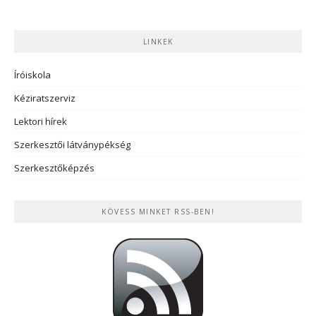
LINKEK
Íróiskola
Kéziratszerviz
Lektori hírek
Szerkesztői látványpékség
Szerkesztőképzés
KÖVESS MINKET RSS-BEN!