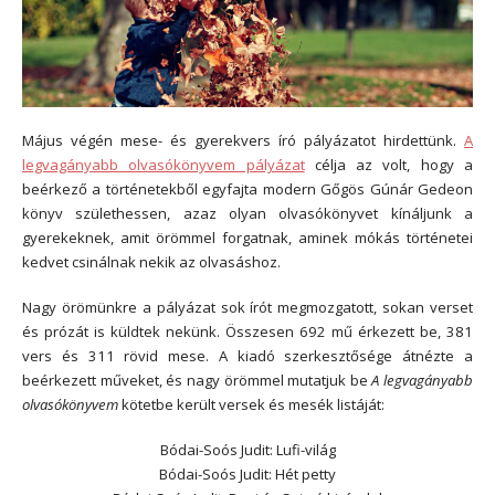
Május végén mese- és gyerekvers író pályázatot hirdettünk.
A
legvagányabb olvasókönyvem pályázat
célja az volt, hogy a
beérkező a történetekből egyfajta modern Gőgös Gúnár Gedeon
könyv születhessen, azaz olyan olvasókönyvet kínáljunk a
gyerekeknek, amit örömmel forgatnak, aminek mókás történetei
kedvet csinálnak nekik az olvasáshoz.
Nagy örömünkre a pályázat sok írót megmozgatott, sokan verset
és prózát is küldtek nekünk. Összesen 692 mű érkezett be, 381
vers és 311 rövid mese. A kiadó szerkesztősége átnézte a
beérkezett műveket, és nagy örömmel mutatjuk be
A legvagányabb
olvasókönyvem
kötetbe került versek és mesék listáját:
Bódai-Soós Judit: Lufi-világ
Bódai-Soós Judit: Hét petty