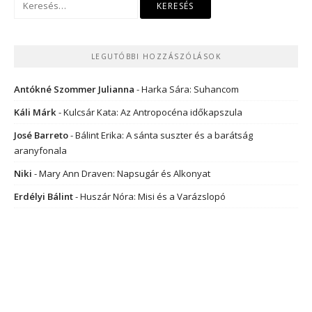
LEGUTÓBBI HOZZÁSZÓLÁSOK
Antókné Szommer Julianna
-
Harka Sára: Suhancom
Káli Márk
-
Kulcsár Kata: Az Antropocéna időkapszula
José Barreto
-
Bálint Erika: A sánta suszter és a barátság
aranyfonala
Niki
-
Mary Ann Draven: Napsugár és Alkonyat
Erdélyi Bálint
-
Huszár Nóra: Misi és a Varázslopó