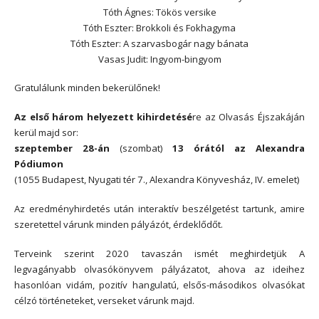
Tóth Ágnes: Tökös versike
Tóth Eszter: Brokkoli és Fokhagyma
Tóth Eszter: A szarvasbogár nagy bánata
Vasas Judit: Ingyom-bingyom
Gratulálunk minden bekerülőnek!
Az első három helyezett kihirdetésé
re az Olvasás Éjszakáján
kerül majd sor:
szeptember 28-án
(szombat)
13 órától az Alexandra
Pódiumon
(1055 Budapest, Nyugati tér 7., Alexandra Könyvesház, IV. emelet)
Az eredményhirdetés után interaktív beszélgetést tartunk, amire
szeretettel várunk minden pályázót, érdeklődőt.
Terveink szerint 2020 tavaszán ismét meghirdetjük A
legvagányabb olvasókönyvem pályázatot, ahova az ideihez
hasonlóan vidám, pozitív hangulatú, elsős-másodikos olvasókat
célzó történeteket, verseket várunk majd.