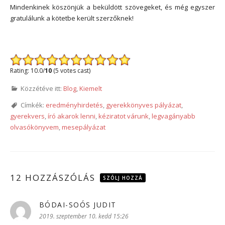
Mindenkinek köszönjük a beküldött szövegeket, és még egyszer
gratulálunk a kötetbe került szerzőknek!
*
Rating: 10.0/
10
(5 votes cast)
Közzétéve itt:
Blog
,
Kiemelt
Címkék:
eredményhirdetés
,
gyerekkönyves pályázat
,
gyerekvers
,
író akarok lenni
,
kéziratot várunk
,
legvagányabb
olvasókönyvem
,
mesepályázat
12 HOZZÁSZÓLÁS
SZÓLJ HOZZÁ
BÓDAI-SOÓS JUDIT
szerint:
2019. szeptember 10. kedd 15:26