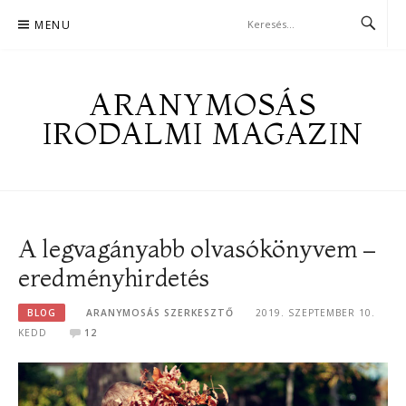
Skip
MENU
to
content
ARANYMOSÁS
IRODALMI MAGAZIN
A legvagányabb olvasókönyvem –
eredményhirdetés
BLOG
ARANYMOSÁS SZERKESZTŐ
2019. SZEPTEMBER 10.
KEDD
12