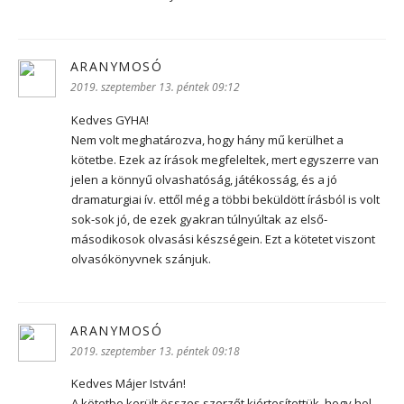
ARANYMOSÓ
szerint:
2019. szeptember 13. péntek 09:12
Kedves GYHA!
Nem volt meghatározva, hogy hány mű kerülhet a
kötetbe. Ezek az írások megfeleltek, mert egyszerre van
jelen a könnyű olvashatóság, játékosság, és a jó
dramaturgiai ív. ettől még a többi beküldött írásból is volt
sok-sok jó, de ezek gyakran túlnyúltak az első-
másodikosok olvasási készségein. Ezt a kötetet viszont
olvasókönyvnek szánjuk.
ARANYMOSÓ
szerint:
2019. szeptember 13. péntek 09:18
Kedves Májer István!
A kötetbe került összes szerzőt kiértesítettük, hogy hol