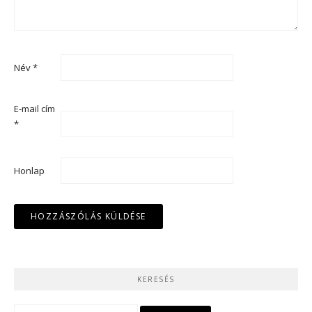
Név
*
E-mail cím
*
Honlap
KERESÉS
Keresés: