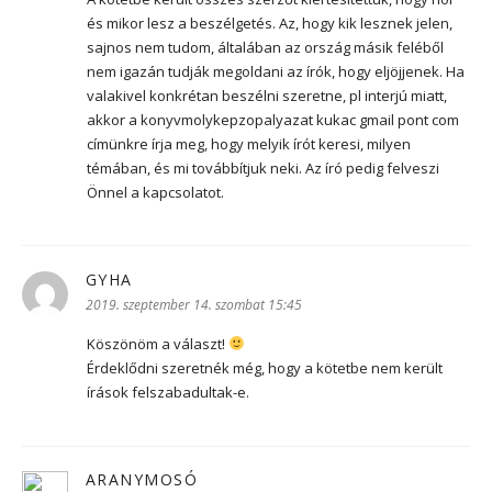
és mikor lesz a beszélgetés. Az, hogy kik lesznek jelen,
sajnos nem tudom, általában az ország másik feléből
nem igazán tudják megoldani az írók, hogy eljöjjenek. Ha
valakivel konkrétan beszélni szeretne, pl interjú miatt,
akkor a konyvmolykepzopalyazat kukac gmail pont com
címünkre írja meg, hogy melyik írót keresi, milyen
témában, és mi továbbítjuk neki. Az író pedig felveszi
Önnel a kapcsolatot.
GYHA
szerint:
2019. szeptember 14. szombat 15:45
Köszönöm a választ!
Érdeklődni szeretnék még, hogy a kötetbe nem került
írások felszabadultak-e.
ARANYMOSÓ
szerint: