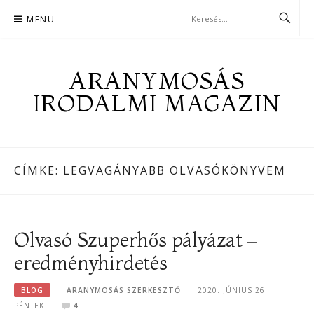
Skip
MENU
to
content
ARANYMOSÁS
IRODALMI MAGAZIN
CÍMKE:
LEGVAGÁNYABB OLVASÓKÖNYVEM
Olvasó Szuperhős pályázat –
eredményhirdetés
BLOG
ARANYMOSÁS SZERKESZTŐ
2020. JÚNIUS 26.
PÉNTEK
4