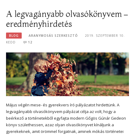
A legvagányabb olvasókönyvem –
eredményhirdetés
BLOG
ARANYMOSÁS SZERKESZTŐ
2019. SZEPTEMBER 10.
KEDD
12
Május végén mese- és gyerekvers író pályázatot hirdettünk. A
legvagányabb olvasókönyvem pályázat célja az volt, hogy a
beérkező a történetekből egyfajta modern Gőgös Gúnár Gedeon
könyv születhessen, azaz olyan olvasókönyvet kínáljunk a
gyerekeknek, amit örömmel forgatnak, aminek mókás történetei