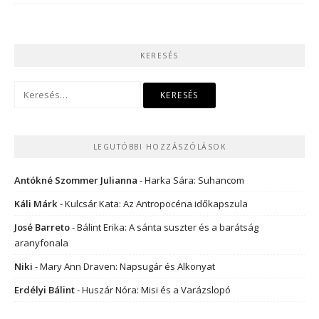
KERESÉS
Keresés:
LEGUTÓBBI HOZZÁSZÓLÁSOK
Antókné Szommer Julianna
-
Harka Sára: Suhancom
Káli Márk
-
Kulcsár Kata: Az Antropocéna időkapszula
José Barreto
-
Bálint Erika: A sánta suszter és a barátság
aranyfonala
Niki
-
Mary Ann Draven: Napsugár és Alkonyat
Erdélyi Bálint
-
Huszár Nóra: Misi és a Varázslopó