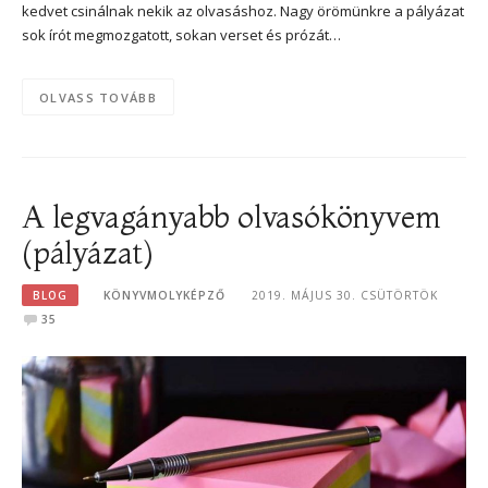
kedvet csinálnak nekik az olvasáshoz. Nagy örömünkre a pályázat
sok írót megmozgatott, sokan verset és prózát…
OLVASS TOVÁBB
A legvagányabb olvasókönyvem
(pályázat)
BLOG
KÖNYVMOLYKÉPZŐ
2019. MÁJUS 30. CSÜTÖRTÖK
35