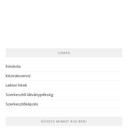
LINKEK
Íróiskola
Kéziratszerviz
Lektori hírek
Szerkesztői látványpékség
Szerkesztőképzés
KÖVESS MINKET RSS-BEN!