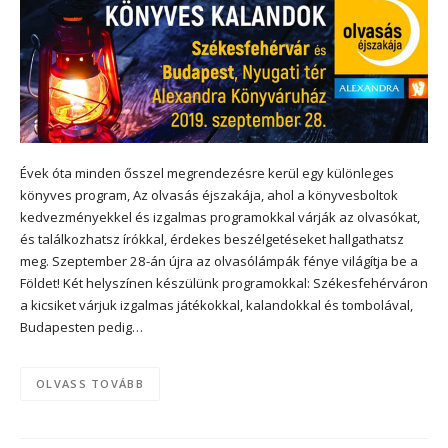
Évek óta minden ősszel megrendezésre kerül egy különleges
könyves program, Az olvasás éjszakája, ahol a könyvesboltok
kedvezményekkel és izgalmas programokkal várják az olvasókat,
és találkozhatsz írókkal, érdekes beszélgetéseket hallgathatsz
meg. Szeptember 28-án újra az olvasólámpák fénye világítja be a
Földet! Két helyszínen készülünk programokkal: Székesfehérváron
a kicsiket várjuk izgalmas játékokkal, kalandokkal és tombolával,
Budapesten pedig…
OLVASS TOVÁBB