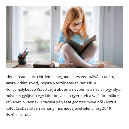
Idén másodszorra hirdettük meg mese- és verspályázatunkat,
amire vidám, rövid, inspiráló történeteket vártunk. A
Könyvmolyképző Kiadó célja ebben az évben is az volt, hogy olyan
műveket gyűjtsön egy kötetbe, amit a gyerekek a saját örömükre,
szívesen olvasnak. A tavalyi pályázat győztes műveiből készült
kötet Csukás István néhány friss meséjével jelent meg 2019
őszén, ez az…