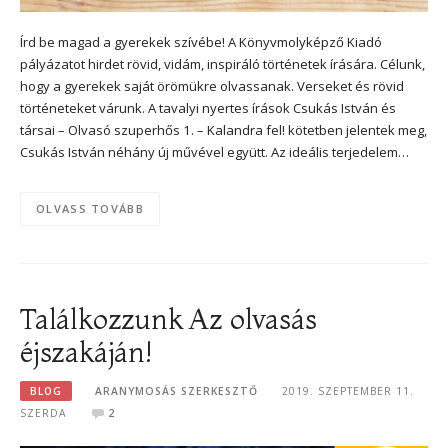
Írd be magad a gyerekek szívébe! A Könyvmolyképző Kiadó
pályázatot hirdet rövid, vidám, inspiráló történetek írására. Célunk,
hogy a gyerekek saját örömükre olvassanak. Verseket és rövid
történeteket várunk. A tavalyi nyertes írások Csukás István és
társai – Olvasó szuperhős 1. – Kalandra fel! kötetben jelentek meg,
Csukás István néhány új művével együtt. Az ideális terjedelem…
OLVASS TOVÁBB
Találkozzunk Az olvasás
éjszakáján!
BLOG
ARANYMOSÁS SZERKESZTŐ
2019. SZEPTEMBER 11.
SZERDA
2