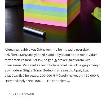
A legvagányabb olvasókönyvem Írd be magad a gyerekek
szívébe! A Könyvmolyképző Kiadó pályázatot hirdet rövid, vidám
történetek írására. Célunk, hogy a gyerekek saját örömükre
olvassanak. Verseket és rövid történeteket várunk; a gyűjteményt
egy modern Gőgös Gúnár Gedeonnak szánjuk. A pályázat
díjazása: Első helyezett: 200.000 Ft Második helyezett: 150.000 Ft
Harmadik helyezett: 100.000 Ft Terjedelem:…
OLVASS TOVÁBB