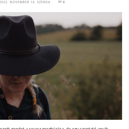
2022. NOVEMBER 16. SZERDA
0
kozott gondot a ravasz meghúzása, de egy szoptató anyát