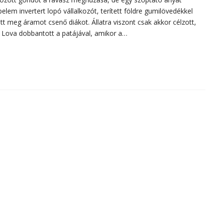
em invertert lopó vállalkozót, terített földre gumilövedékkel
tt meg áramot csenő diákot. Állatra viszont csak akkor célzott,
. Lova dobbantott a patájával, amikor a…