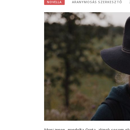
ARANYMOSÁS SZERKESZTŐ
NOVELLA
Menj innen, gondolta Greta, akinek sosem o