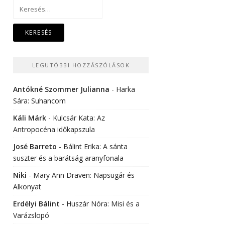
Keresés:
LEGUTÓBBI HOZZÁSZÓLÁSOK
Antókné Szommer Julianna
-
Harka
Sára: Suhancom
Káli Márk
-
Kulcsár Kata: Az
Antropocéna időkapszula
José Barreto
-
Bálint Erika: A sánta
suszter és a barátság aranyfonala
Niki
-
Mary Ann Draven: Napsugár és
Alkonyat
Erdélyi Bálint
-
Huszár Nóra: Misi és a
Varázslopó