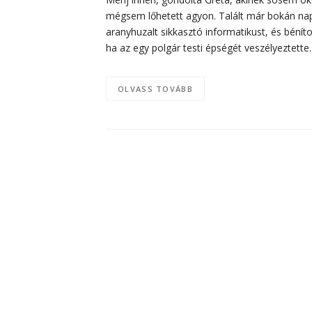
mégsem lőhetett agyon. Talált már bokán napel
aranyhuzalt sikkasztó informatikust, és béníto
ha az egy polgár testi épségét veszélyeztette
OLVASS TOVÁBB