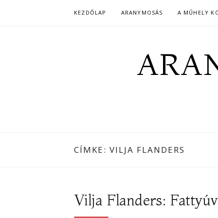
Skip
KEZDŐLAP
ARANYMOSÁS
A MŰHELY K
to
content
ARAN
CÍMKE:
VILJA FLANDERS
Vilja Flanders: Fattyú