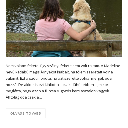
Nem voltam fekete. Egy szálnyi fekete sem volt rajtam. A Madeline
nevű kétlábú mégis Árnyékot kiabált, ha tőlem szeretett volna
valamit. Ezt a szót mondta, ha azt szerette volna, menjek oda
hozzá. De akkor is ezt kiáltotta – csak dühösebben –, mikor
meglátta, hogy azon a furcsa rugózós kerti asztalon vagyok.
Állítólag oda csak a…
OLVASS TOVÁBB