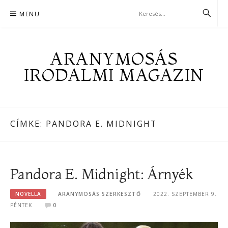
Skip
MENU
to
content
ARANYMOSÁS
IRODALMI MAGAZIN
CÍMKE:
PANDORA E. MIDNIGHT
Pandora E. Midnight: Árnyék
NOVELLA
ARANYMOSÁS SZERKESZTŐ
2022. SZEPTEMBER 9.
PÉNTEK
0