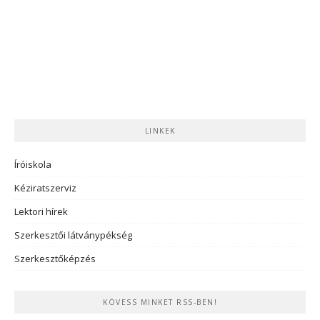
LINKEK
Íróiskola
Kéziratszerviz
Lektori hírek
Szerkesztői látványpékség
Szerkesztőképzés
KÖVESS MINKET RSS-BEN!