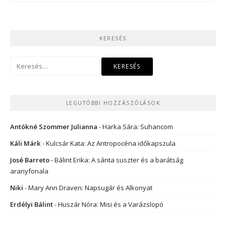
KERESÉS
Keresés:
LEGUTÓBBI HOZZÁSZÓLÁSOK
Antókné Szommer Julianna
-
Harka Sára: Suhancom
Káli Márk
-
Kulcsár Kata: Az Antropocéna időkapszula
José Barreto
-
Bálint Erika: A sánta suszter és a barátság
aranyfonala
Niki
-
Mary Ann Draven: Napsugár és Alkonyat
Erdélyi Bálint
-
Huszár Nóra: Misi és a Varázslopó