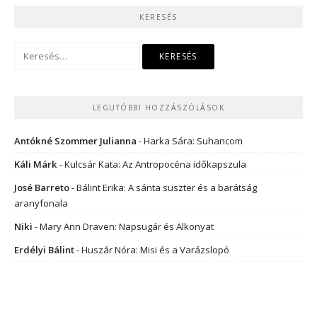
KERESÉS
Keresés:
LEGUTÓBBI HOZZÁSZÓLÁSOK
Antókné Szommer Julianna
-
Harka Sára: Suhancom
Káli Márk
-
Kulcsár Kata: Az Antropocéna időkapszula
José Barreto
-
Bálint Erika: A sánta suszter és a barátság
aranyfonala
Niki
-
Mary Ann Draven: Napsugár és Alkonyat
Erdélyi Bálint
-
Huszár Nóra: Misi és a Varázslopó