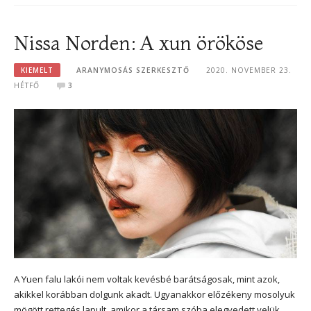
Nissa Norden: A xun örököse
KIEMELT
ARANYMOSÁS SZERKESZTŐ
2020. NOVEMBER 23.
HÉTFŐ
3
A Yuen falu lakói nem voltak kevésbé barátságosak, mint azok,
akikkel korábban dolgunk akadt. Ugyanakkor előzékeny mosolyuk
mögött rettegés lapult, amikor a társam szóba elegyedett velük.