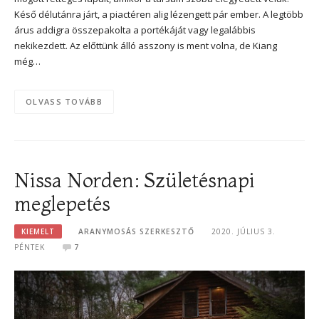
Késő délutánra járt, a piactéren alig lézengett pár ember. A legtöbb
árus addigra összepakolta a portékáját vagy legalábbis
nekikezdett. Az előttünk álló asszony is ment volna, de Kiang
még…
OLVASS TOVÁBB
Nissa Norden: Születésnapi
meglepetés
KIEMELT
ARANYMOSÁS SZERKESZTŐ
2020. JÚLIUS 3.
PÉNTEK
7