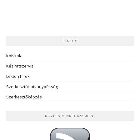
LINKEK
Íróiskola
Kéziratszerviz
Lektori hírek
Szerkesztői látványpékség
Szerkesztőképzés
KÖVESS MINKET RSS-BEN!