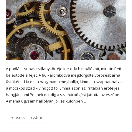
A padlás csupasz villanykörtéje ide-oda himbálózott, miután Peti
beleütötte a fejét. A fiú káromkodva megdörgölte vörösesbarna
üstökét. – Ha ezt a nagymama meghallja, kimossa szappannal azt
a mocskos szád – vihogott föl Emma azon az irritálóan erőteljes
hangján, ami Petinek mindig a szamárbőgést juttatta az eszébe. –
A mama úgysem hall olyan jól, és különben…
OLVASS TOVÁBB