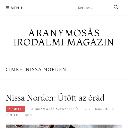
Skip
MENU
to
content
ARANYMOSÁS
IRODALMI MAGAZIN
CÍMKE:
NISSA NORDEN
Nissa Norden: Ütött az órád
KIEMELT
ARANYMOSÁS SZERKESZTŐ
2021. MÁRCIUS 19.
PÉNTEK
0