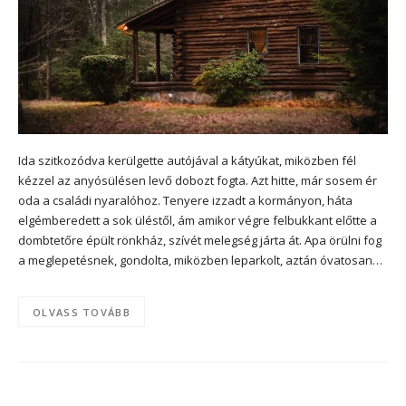
Ida szitkozódva kerülgette autójával a kátyúkat, miközben fél
kézzel az anyósülésen levő dobozt fogta. Azt hitte, már sosem ér
oda a családi nyaralóhoz. Tenyere izzadt a kormányon, háta
elgémberedett a sok üléstől, ám amikor végre felbukkant előtte a
dombtetőre épült rönkház, szívét melegség járta át. Apa örülni fog
a meglepetésnek, gondolta, miközben leparkolt, aztán óvatosan…
OLVASS TOVÁBB