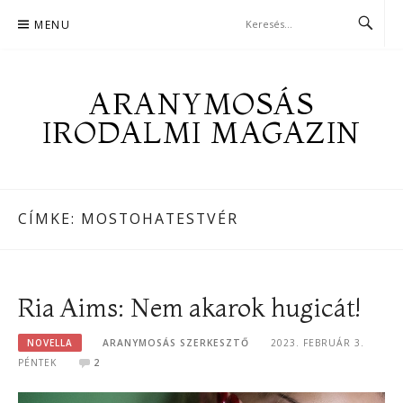
Skip
MENU
to
content
ARANYMOSÁS
IRODALMI MAGAZIN
CÍMKE:
MOSTOHATESTVÉR
Ria Aims: Nem akarok hugicát!
NOVELLA
ARANYMOSÁS SZERKESZTŐ
2023. FEBRUÁR 3.
PÉNTEK
2