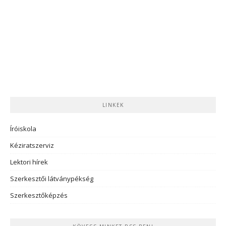
LINKEK
Íróiskola
Kéziratszerviz
Lektori hírek
Szerkesztői látványpékség
Szerkesztőképzés