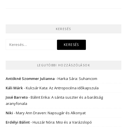
KERESÉS
Keresés:
LEGUTÓBBI HOZZÁSZÓLÁSOK
Antókné Szommer Julianna
-
Harka Sára: Suhancom
Káli Márk
-
Kulcsár Kata: Az Antropocéna időkapszula
José Barreto
-
Bálint Erika: A sánta suszter és a barátság
aranyfonala
Niki
-
Mary Ann Draven: Napsugár és Alkonyat
Erdélyi Bálint
-
Huszár Nóra: Misi és a Varázslopó