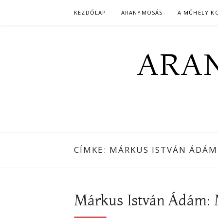
Skip
KEZDŐLAP
ARANYMOSÁS
A MŰHELY K
to
content
ARAN
CÍMKE:
MÁRKUS ISTVÁN ÁDÁM
Márkus István Ádám: