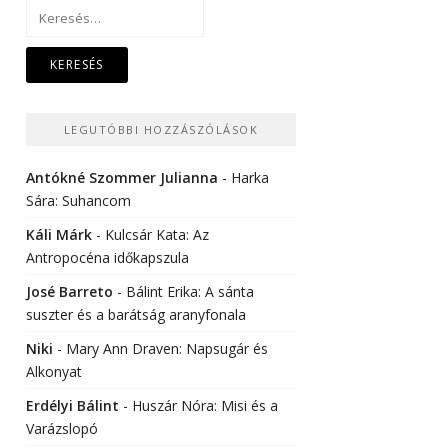
Keresés:
LEGUTÓBBI HOZZÁSZÓLÁSOK
Antókné Szommer Julianna
-
Harka
Sára: Suhancom
Káli Márk
-
Kulcsár Kata: Az
Antropocéna időkapszula
José Barreto
-
Bálint Erika: A sánta
suszter és a barátság aranyfonala
Niki
-
Mary Ann Draven: Napsugár és
Alkonyat
Erdélyi Bálint
-
Huszár Nóra: Misi és a
Varázslopó