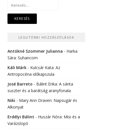
Keresés:
LEGUTÓBBI HOZZÁSZÓLÁSOK
Antókné Szommer Julianna
-
Harka
Sára: Suhancom
Káli Márk
-
Kulcsár Kata: Az
Antropocéna időkapszula
José Barreto
-
Bálint Erika: A sánta
suszter és a barátság aranyfonala
Niki
-
Mary Ann Draven: Napsugár és
Alkonyat
Erdélyi Bálint
-
Huszár Nóra: Misi és a
Varázslopó