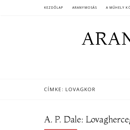
Skip
KEZDŐLAP
ARANYMOSÁS
A MŰHELY K
to
content
ARAN
CÍMKE:
LOVAGKOR
A. P. Dale: Lovagherce