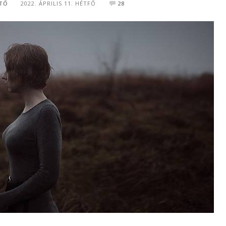
TŐ
2022. ÁPRILIS 11. HÉTFŐ
28