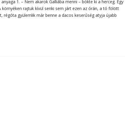
 anyaga 1. – Nem akarok Galliába menni – bökte ki a herceg. Egy
A környéken rajtuk kívül senki sem járt ezen az órán, a tó fölött
tt, régóta gyülemlik már benne a dacos keserűség atyja újabb