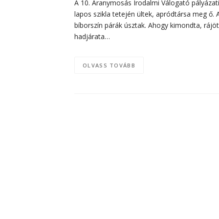
A 10. Aranymosás Irodalmi Válogató pályázati
lapos szikla tetején ültek, apródtársa meg ő. 
bíborszín párák úsztak. Ahogy kimondta, rájö
hadjárata…
OLVASS TOVÁBB